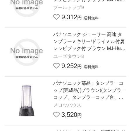
-T
プールトップ9
9,312
円
送料無料
パナソニック ジューサー 高速 タ
ンブラーミキサー/ドライミル付属
レシピブック付 ブラウン MJ-H600
-T
ユーズタウン8
9,252
円
送料無料
パナソニック部品：タンブラーコ
ップ(完成品)(ブラウン)(タンブラー
コップ、タンブラーコップ台、パ
ッキン付)/AVA03M247-H2高速ジ
メロウハウス
ューサー用
3,520
円