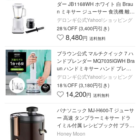
ダー JB1168WH ホワイト 白 Brau
n ミキサー ジューサー 食洗機 離乳
食 スムージー プロセッサー
デロンギ公式Yahoo!ショッピング
28％OFF (3,400円引き)
8,480
円
送料無料
ブラウン公式 マルチクイック 7 ハ
ンドブレンダー MQ7035IGWH Bra
un ハンドミキサー ハンド ブレン
ダー ミキサー ジューサー 朝食 お
デロンギ公式Yahoo!ショッピング
手軽
18％OFF (3,180円引き)
14,200
円
送料無料
パナソニック MJ-H600-T ジューサ
ー 高速 タンブラーミキサー ドラ
イミル付属 レシピブック付 ブラウ
ン Panasonic
Honey Moon