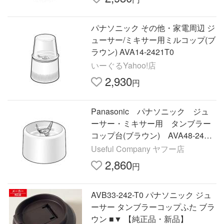
パナソニック その他・家電周辺 ジ
ューサー/ミキサー用ミルコップ(ブ
ラウン) AVA14-2421T0
いーぐるYahoo!店
2,930
円
Panasonic パナソニック ジュ
ーサー・ミキサー用 タンブラー
コップ台(ブラウン) AVA48-2481
T0
Useful Company ヤフー店
2,860
円
AVB33-242-T0 パナソニック ジュ
ーサー タンブラーコップふた ブラ
ウン ■▼ 【純正品・新品】