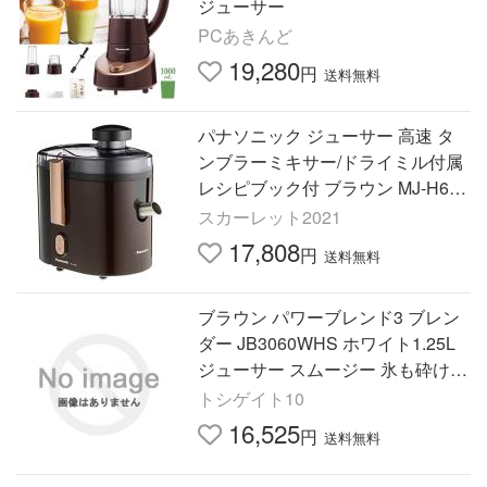
ジューサー
PCあきんど
19,280
円
送料無料
パナソニック ジューサー 高速 タ
ンブラーミキサー/ドライミル付属
レシピブック付 ブラウン MJ-H600
-T
スカーレット2021
17,808
円
送料無料
ブラウン パワーブレンド3 ブレン
ダー JB3060WHS ホワイト1.25L
ジューサー スムージー 氷も砕ける
人気 果物 野菜 操作簡
トシゲイト10
16,525
円
送料無料