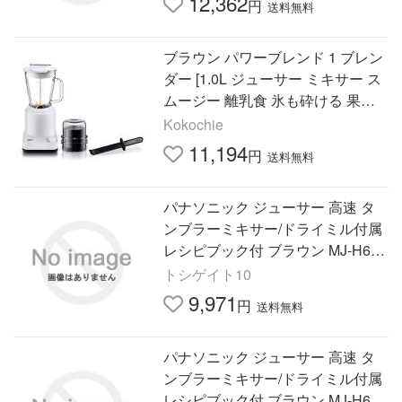
12,362
円
送料無料
ブラウン パワーブレンド 1 ブレン
ダー [1.0L ジューサー ミキサー ス
ムージー 離乳食 氷も砕ける 果物
野菜 操作簡単 ミル付] JB
Kokochie
11,194
円
送料無料
パナソニック ジューサー 高速 タ
ンブラーミキサー/ドライミル付属
レシピブック付 ブラウン MJ-H600
-T
トシゲイト10
9,971
円
送料無料
パナソニック ジューサー 高速 タ
ンブラーミキサー/ドライミル付属
レシピブック付 ブラウン MJ-H600