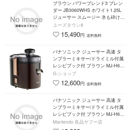
ブラウン パワーブレンド3 ブレン
ダー JB3060WHS ホワイト1.25L
ジューサー スムージー 氷も砕ける
人気 果物 野菜 操作簡
ユーズタウン8
15,490
円
送料無料
パナソニック ジューサー 高速 タ
ンブラーミキサー/ドライミル付属
レシピブック付 ブラウン MJ-H600
-T
G-ショップ
12,600
円
送料無料
パナソニック ジューサー 高速 タ
ンブラーミキサー/ドライミル付属
レシピブック付 ブラウン MJ-H600
-T
Mantendo 良品ヤフー店