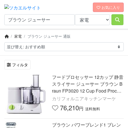
お気に入り
家電
ブラウン ジューサー 通販
フィルタ
フードプロセッサー 12カップ 静音
スライサー ジューサー ブラウン B
raun FP3020 12 Cup Food Proces
sor Ultr
カリフォルニアキッチンマーケ
76,210
円
送料無料
ブラウン パワーブレンド1 ブレン