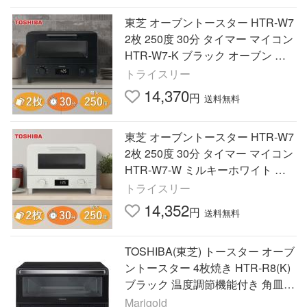
東芝 オーブントースター HTR-W7
2枚 250度 30分 タイマー マイコン
HTR-W7-K ブラック オーブン ト
ースター トースト HTRW7 HTRW
トライスリー
7K TOSHIBA
14,370
円
送料無料
東芝 オーブントースター HTR-W7
2枚 250度 30分 タイマー マイコン
HTR-W7-W ミルキーホワイト オ
ーブン トースター トースト HTR
トライスリー
W7 HTRW7W TOSHIBA
14,352
円
送料無料
TOSHIBA(東芝) トースター オーブ
ントースター 4枚焼き HTR-R8(K)
ブラック 温度調節機能付き 角皿付
き 自動メニュー タイマー30
Marigold