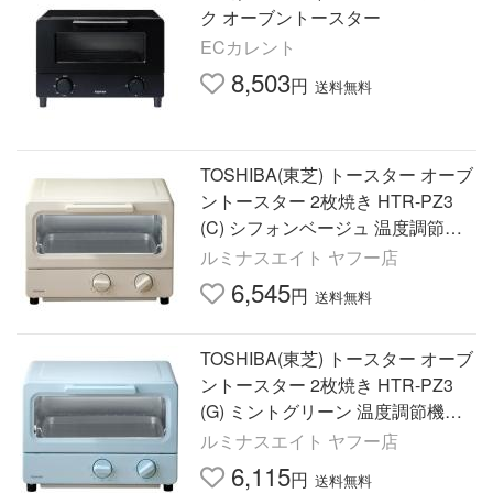
ク オーブントースター
ECカレント
8,503
円
送料無料
TOSHIBA(東芝) トースター オーブ
ントースター 2枚焼き HTR-PZ3
(C) シフォンベージュ 温度調節機
能付き 受皿付き タイマー1
ルミナスエイト ヤフー店
6,545
円
送料無料
TOSHIBA(東芝) トースター オーブ
ントースター 2枚焼き HTR-PZ3
(G) ミントグリーン 温度調節機能
付き 受皿付き タイマー15
ルミナスエイト ヤフー店
6,115
円
送料無料