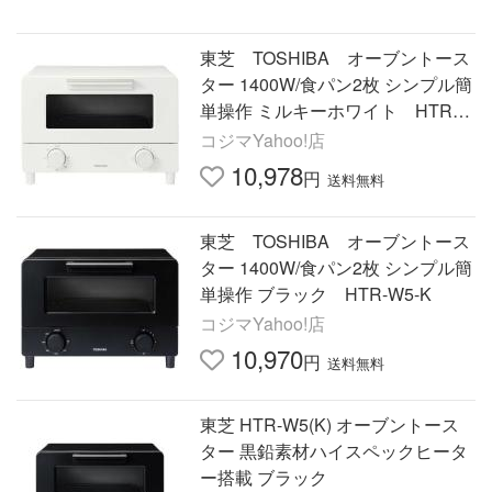
東芝 TOSHIBA オーブントース
ター 1400W/食パン2枚 シンプル簡
単操作 ミルキーホワイト HTR-W
5-W
コジマYahoo!店
10,978
円
送料無料
東芝 TOSHIBA オーブントース
ター 1400W/食パン2枚 シンプル簡
単操作 ブラック HTR-W5-K
コジマYahoo!店
10,970
円
送料無料
東芝 HTR-W5(K) オーブントース
ター 黒鉛素材ハイスペックヒータ
ー搭載 ブラック