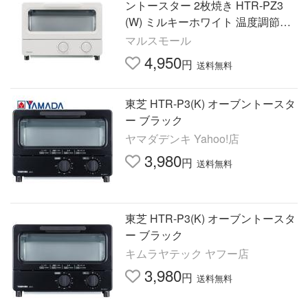
ントースター 2枚焼き HTR-PZ3
(W) ミルキーホワイト 温度調節機
能付き 受皿付き タイマー15分
マルスモール
4,950
円
送料無料
東芝 HTR-P3(K) オーブントースタ
ー ブラック
ヤマダデンキ Yahoo!店
3,980
円
送料無料
東芝 HTR-P3(K) オーブントースタ
ー ブラック
キムラヤテック ヤフー店
3,980
円
送料無料