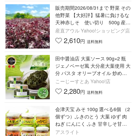
販売期間2026/08/31まで 野菜 その
他野菜 【大好評】猛暑に負けるな
天神赤しそ 使い切り 500g 産地
直送
産直アウル Yahoo!ショッピング店
2,610
円
送料無料
田中醤油店 大葉ソース 90g×2 瓶
ジェノベーゼ風 大分産大葉使用 大
分 パスタ オリーブオイル 炒め物
大葉 爽やか 健康効果 東洋のハー
こーじーすとあ Yahoo!店
ブ ポイント利用
2,280
円
送料無料
会津天宝 みそ 100g 選べる6個 （2
個ずつ）ふきのとう 大葉 ゆず 肉
ねぎ にんにく ふき 甘辛しそ甘口
柚子 ピリ辛 辛肉 味噌 料理 ご飯の
アスライト