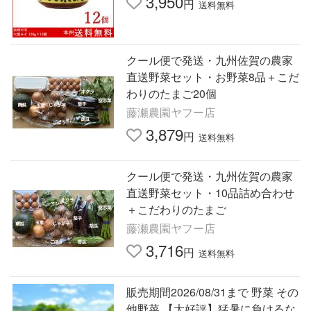
3,950
円
送料無料
クール便で発送・九州佐賀の農家
直送野菜セット・お野菜8品＋こだ
わりのたまご20個
藤瀬農園ヤフー店
3,879
円
送料無料
クール便で発送・九州佐賀の農家
直送野菜セット・10品詰め合わせ
＋こだわりのたまご
藤瀬農園ヤフー店
3,716
円
送料無料
販売期間2026/08/31まで 野菜 その
他野菜 【大好評】猛暑に負けるな