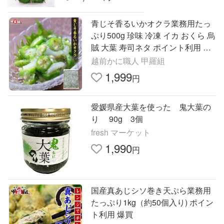
青じそ香るいかオクラ業務用たっ
ぷり500g 珍味 冷凍 イカ おくら 烏
賊 大葉 寿司ネタ ポイント利用 爆
買
越前かに職人 甲羅組
1,999
円
愛媛県産大葉を使った 鬼大葉の
り 90g 3個
fresh マーケット
1,990
円
国産真あじシソ巻き天ぷら業務用
たっぷり1kg（約50個入り) ポイン
ト利用 爆買