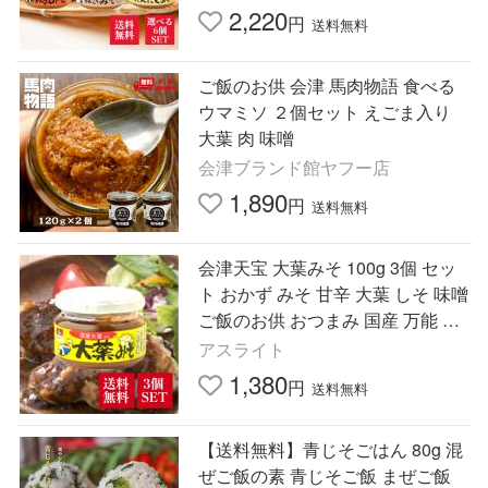
お供 おつまみ おかず
2,220
円
送料無料
ご飯のお供 会津 馬肉物語 食べる
ウマミソ ２個セット えごま入り
大葉 肉 味噌
会津ブランド館ヤフー店
1,890
円
送料無料
会津天宝 大葉みそ 100g 3個 セッ
ト おかず みそ 甘辛 大葉 しそ 味噌
ご飯のお供 おつまみ 国産 万能 調
味料朝ご飯 和風 おかず 福島 会津
アスライト
珍味 東北 長期保存
1,380
円
送料無料
【送料無料】青じそごはん 80g 混
ぜご飯の素 青じそご飯 まぜご飯