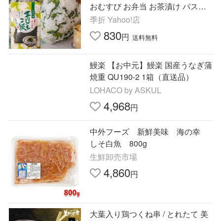
おむすび お弁当 お茶漬け パスタ
ふりかけ 青じそ 大葉 ご飯のお供
季折 Yahoo!店
季折
830
円
送料無料
鰻楽 【お中元】鰻楽 国産うなぎ蒲
焼重 QU190-2 1箱（直送品）
LOHACO by ASKUL
4,968
円
中外フーズ 新鮮美味 海の幸
しそ白魚 800g
生鮮卸売市場
4,860
円
大葉入り鶏つくね串 / とれたて 美