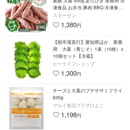
紫蘇 大葉 500g あらびき 業務用 冷
凍食品 お弁当 豚肉 BBQ 冷凍食品
大容量 おかず 爆買 [送料無料品と
スターゼン
同時購入で送料0円]
1,380
円
【朝市場直行】愛知県ほか 業務
用 大葉（青じそ）1束（10枚）x
10個セット【冷蔵】
ビーライフショップ
1,300
円
チーズと大葉のプチササミフライ
630g
マルイ食品プラザひよこ
1,198
円