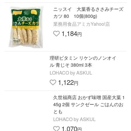
ニッスイ 大葉香るささみチーズ
カツ 80 10個(800g)
業務用食品アミカYahoo!店
1,184
円
理研ビタミン リケンのノンオイ
ル 青じそ 380ml 3本
LOHACO by ASKUL
1,122
円
久世福商店 おかず味噌 国産大葉 1
45g 2個 サンクゼール ごはんのお
とも
LOHACO by ASKUL
1,070
円