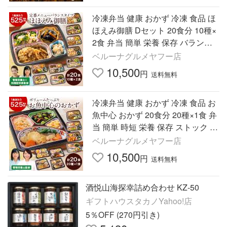
冷凍弁当 健康 おかず 冷凍 食品 ほ
ほえみ御膳 Dセット 20食分 10種×
2食 弁当 簡単 栄養 保存 バランス
レンジ お中元 敬老の日 父の日 ギ
ベルーナグルメヤフー店
フト プレゼント
10,500
円
送料無料
冷凍弁当 健康 おかず 冷凍 食品 お
魚中心 おかず 20食分 20種×1食 弁
当 簡単 時短 栄養 保存 ストック レ
ンジ お中元 敬老の日 父の日 ギフ
ベルーナグルメヤフー店
ト プレゼント
10,500
円
送料無料
酒悦山海探幸詰め合わせ KZ-50
ギフトハウスタカノYahoo!店
5％OFF (270円引き)