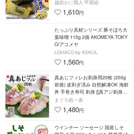
越前かに職人 甲羅組
1,610
円
たっぷり具材シリーズ 豚そぼろ大
葉味噌 115g 2個 AKOMEYA TOKY
O/アコメヤ
LOHACO by ASKUL
1,560
円
真あじフィレお刺身用20枚 (250g
前後) 皮剥ぎ済み 自然解凍OK 海鮮
丼 手巻き寿司 刺身 [[真アジ刺身フ
ィレ20枚]
まぐろ処一条
1,480
円
ウインナー ソーセージ 国産しそ