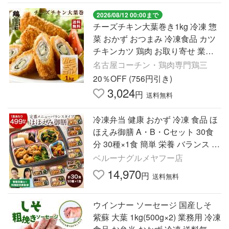
2026/08/12 00:00まで
チーズチキン大葉巻き1kg 冷凍 惣
菜 おかず おつまみ 冷凍食品 カツ
チキンカツ 鶏肉 お取り寄せ 業務
用 送料無料 鶏三和 爆買
名古屋コーチン・鶏肉専門鶏三
20％OFF (756円引き)
3,024
円
送料無料
冷凍弁当 健康 おかず 冷凍 食品 ほ
ほえみ御膳 A・B・Cセット 30食
分 30種×1食 簡単 栄養 バランス レ
ンジ お中元 敬老の日 父の日 ギフ
ベルーナグルメヤフー店
ト プレゼント
14,970
円
送料無料
ウインナー ソーセージ 国産しそ
紫蘇 大葉 1kg(500g×2) 業務用 冷凍