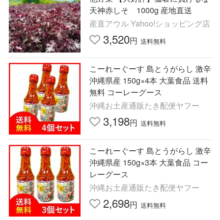
天神赤しそ 1000g 産地直送
産直アウル Yahoo!ショッピング店
3,520
円
送料無料
こーれーぐーす 島とうがらし 激辛
沖縄県産 150g×4本 大葉食品 送料
無料 コーレーグース
沖縄お土産通販たき配便ヤフー
3,198
円
送料無料
こーれーぐーす 島とうがらし 激辛
沖縄県産 150g×3本 大葉食品 コー
レーグース
沖縄お土産通販たき配便ヤフー
2,698
円
送料無料