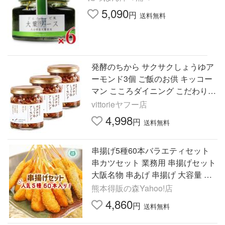
5,090
円
送料無料
発酵のちから サクサクしょうゆア
ーモンド3個 ご飯のお供 キッコー
マン こころダイニング こだわり
料理 レシピ しょうゆ 醤油 もろみ
vittorieヤフー店
ア
4,998
円
送料無料
串揚げ5種60本バラエティセット
串カツセット 業務用 串揚げセット
大阪名物 串あげ 串揚げ 大容量 パ
ーティー 冷凍便 フライ 海老 串揚
熊本得販の森Yahoo!店
げ 串カツ 冷凍
4,860
円
送料無料