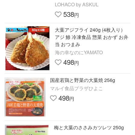
LOHACO by ASKUL
538
円
大葉アジフライ 240g (4枚入り）
アジ 鯵 冷凍食品 惣菜 おかず お弁
当 おつまみ
海の幸なのにYAMATO
498
円
国産若鶏と野菜の大葉焼 256g
マルイ食品プラザひよこ
498
円
梅と大葉のささみカツレツ 250g