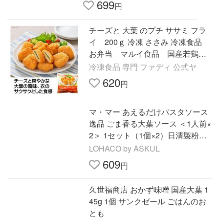
699
円
チーズと 大葉 のプチ ササミ フラ
イ 200ｇ 冷凍 ささみ 冷凍食品
お弁当 マルイ食品 国産若鶏サ
サミ 揚げたて 爽やか
冷凍食品 専門 ファディ 公式ヤ
620
円
マ・マー あえるだけパスタソース
逸品 ごま香る大葉ソース ＜1人前×
2＞ 1セット（1個×2）日清製粉ウ
ェルナ
LOHACO by ASKUL
609
円
久世福商店 おかず味噌 国産大葉 1
45g 1個 サンクゼール ごはんのお
とも