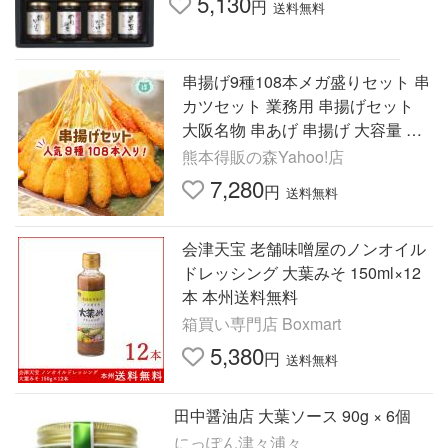
5,130
円
送料無料
串揚げ9種108本メガ盛りセット 串
カツセット 業務用 串揚げセット
大阪名物 串あげ 串揚げ 大容量 パ
ーティー 冷凍便 フライ 海老 串揚
熊本得販の森Yahoo!店
げ 串カツ 冷凍
7,280
円
送料無料
会津天宝 老舗味噌屋のノンオイル
ドレッシング 大葉みそ 150ml×12
本 本州送料無料
箱買い専門店 Boxmart
5,380
円
送料無料
田中醤油店 大葉ソース 90g × 6個
にっぽん津々浦々