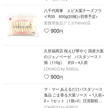
八千代商事 エビ大葉チーズフラ
イR30 600g(20枚)<切替予定>
業務用食品アミカYahoo!店
900
円
久世福商店 桜えび華やぐ 国産大葉
のジェノベーゼ パスタソース 1
個（110g） 約3～4人前
LOHACO by ASKUL
900
円
マ・マー あえるだけパスタソース
逸品 ごま香る大葉ソース ＜1人前×
2＞ 1セット（1個×3）日清製粉ウ
ェルナ
LOHACO by ASKUL