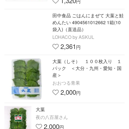
1,320
円
田中食品 ごはんにまぜて 大葉と鮭
めんたい 4904561012662 1箱(10
袋入)（直送品）
LOHACO by ASKUL
2,361
円
大葉（しそ） １００枚入り １
パック ＜大分・九州・愛知・国
産＞
おおつる青果
2,000
円
大葉
夜の八百屋さん
2,000
円