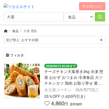
お気に入り
食品
大葉 通販
フィルタ
2026/08/12 00:00まで
チーズチキン大葉巻き2kg 冷凍 惣
菜 おかず おつまみ 冷凍食品 カツ
チキンカツ 鶏肉 お取り寄せ 業務
用 送料無料 鶏三和 爆買
名古屋コーチン・鶏肉専門鶏三
25％OFF (1,620円引き)
4,860
円
送料無料