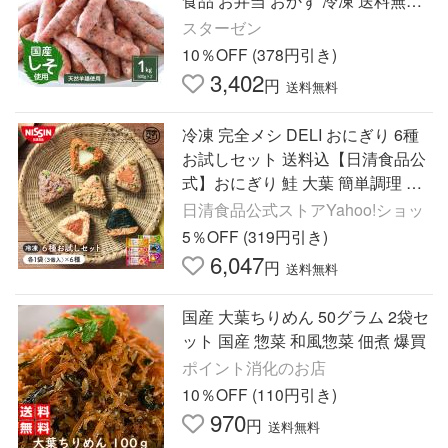
食品 お弁当 おかず 冷凍 送料無料
豚肉 BBQ 冷凍 冷凍食品 大容量 爆
スターゼン
買 [レビュー特典]
10％OFF (378円引き)
3,402
円
送料無料
冷凍 完全メシ DELI おにぎり 6種
お試しセット 送料込【日清食品公
式】おにぎり 鮭 大葉 簡単調理 冷
凍食品 おかず たんぱく質 食物繊
日清食品公式ストアYahoo!ショッ
維
5％OFF (319円引き)
6,047
円
送料無料
国産 大葉ちりめん 50グラム 2袋セ
ット 国産 惣菜 和風惣菜 佃煮 爆買
ポイント消化のお店
10％OFF (110円引き)
970
円
送料無料