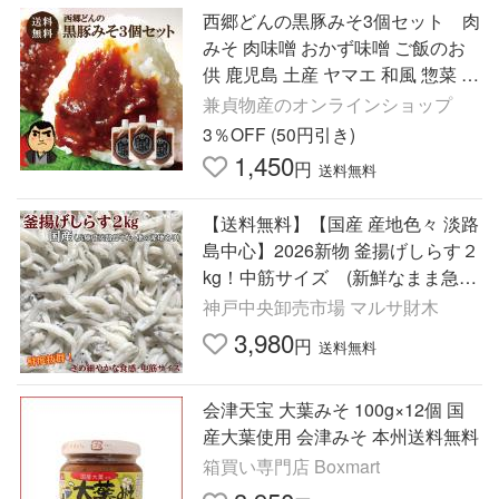
西郷どんの黒豚みそ3個セット 肉
みそ 肉味噌 おかず味噌 ご飯のお
供 鹿児島 土産 ヤマエ 和風 惣菜 お
取り寄せ 黒豚 常温 セット
兼貞物産のオンラインショップ
3％OFF (50円引き)
1,450
円
送料無料
【送料無料】【国産 産地色々 淡路
島中心】2026新物 釜揚げしらす２
kg！中筋サイズ (新鮮なまま急速
凍結⇒お届け状態は冷凍でカチン
神戸中央卸売市場 マルサ財木
コチン) いいものを厳選
3,980
円
送料無料
会津天宝 大葉みそ 100g×12個 国
産大葉使用 会津みそ 本州送料無料
箱買い専門店 Boxmart