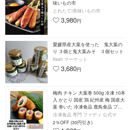
味いもの市
とれたて!美味いもの市
3,980
円
愛媛県産大葉を使った 鬼大葉の
り ３個と鬼大葉みそ ３個セット
fresh マーケット
3,680
円
梅肉 チキン 大葉巻 500g 冷凍 10本
入 かとり 国産 鶏 紀州産 梅 国産大
葉 巻いた 冷凍食品 鹿鳥食品 プレ
ゼント
冷凍食品 専門 ファディ 公式ヤ
2％OFF (30円引き)