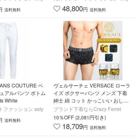
48,800
円
円
送料無料
送料無料
EANS COUTURE ベ
ヴェルサーチェ VERSACE ローラ
ジュアルパンツ ボトム
イズ ボクサーパンツ メンズ 下着
s White
紳士 綿 コット かっこいい おしゃ
れ 高級 ベルサーチ 花柄 ブランド
ファッション asty
ブランド下着ならCrazy Ferret
新生活 ギフト
10％OFF (2,081円引き)
円
送料無料
18,709
円
送料無料