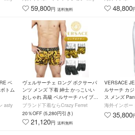
59,800
48,800
円
送料無料
RE ベ
ヴェルサーチェ ロング ボクサーパ
VERSACE J
 ボトム
ンツ メンズ 下着 紳士 かっこいい
ルサーチ カ
おしゃれ 高級 ベルサーチ ハイブラ
ス メンズ Pant
ンド 前閉じ フラワー 花柄 ブラン
asty
ブランド下着ならCrazy Ferret
海外インポート
ド 高級 ハイブランド
20％OFF (5,280円引き)
35,800
21,120
円
送料無料