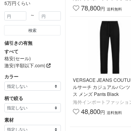
5万円くらい
78,800
円
送料無料
～
検索
値引きの有無
すべて
格安(セール)
激安(半額以下.com)
カラー
VERSACE JEANS COUTU
ルサーチ カジュアルパンツ
ス メンズ Pants Black
柄で絞る
海外インポートファッション 
48,800
円
送料無料
素材