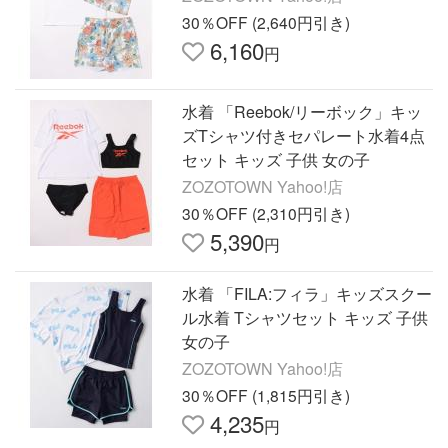
30％OFF (2,640円引き)
6,160
円
水着 「Reebok/リーボック」キッ
ズTシャツ付きセパレート水着4点
セット キッズ 子供 女の子
ZOZOTOWN Yahoo!店
30％OFF (2,310円引き)
5,390
円
水着 「FILA:フィラ」キッズスクー
ル水着 Tシャツセット キッズ 子供
女の子
ZOZOTOWN Yahoo!店
30％OFF (1,815円引き)
4,235
円