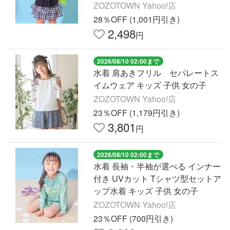
ZOZOTOWN Yahoo!店
28％OFF (1,001円引き)
2,498
円
2026/08/10 02:00まで
水着 肩あきフリル セパレートス
イムウェア キッズ 子供 女の子
ZOZOTOWN Yahoo!店
23％OFF (1,179円引き)
3,801
円
2026/08/10 02:00まで
水着 長袖・半袖が選べる インナー
付き UVカット Tシャツ型セットア
ップ水着 キッズ 子供 女の子
ZOZOTOWN Yahoo!店
23％OFF (700円引き)