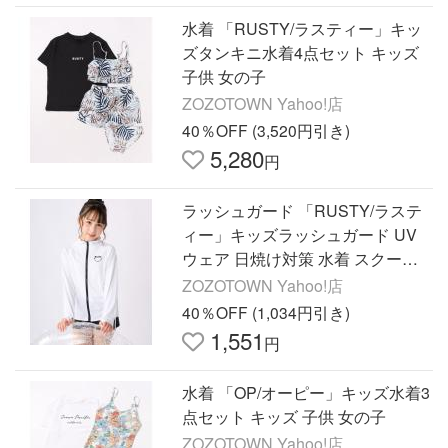
水着 「RUSTY/ラスティー」キッ
ズタンキニ水着4点セット キッズ
子供 女の子
ZOZOTOWN Yahoo!店
40％OFF (3,520円引き)
5,280
円
ラッシュガード 「RUSTY/ラステ
ィー」キッズラッシュガード UV
ウェア 日焼け対策 水着 スクール
水着 スマイルマーク キッズ 子供
ZOZOTOWN Yahoo!店
男の子 女の子
40％OFF (1,034円引き)
1,551
円
水着 「OP/オーピー」キッズ水着3
点セット キッズ 子供 女の子
ZOZOTOWN Yahoo!店