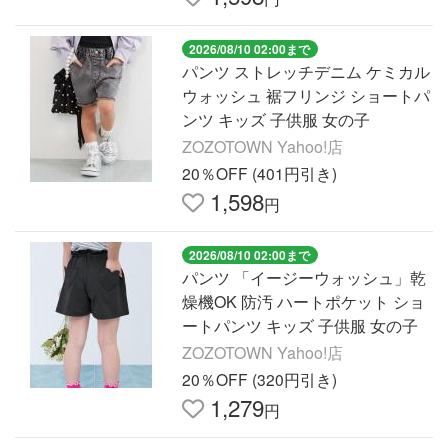
2026/08/10 02:00まで
パンツ ストレッチデニム ケミカル
ウォッシュ 裾フリンジ ショートパ
ンツ キッズ 子供服 女の子
ZOZOTOWN Yahoo!店
20％OFF (401円引き)
1,598
円
2026/08/10 02:00まで
パンツ 「イージーウォッシュ」乾
燥機OK 防汚 ハートポケット ショ
ートパンツ キッズ 子供服 女の子
ZOZOTOWN Yahoo!店
20％OFF (320円引き)
1,279
円