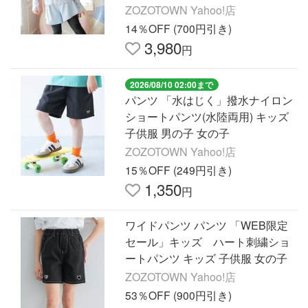
ZOZOTOWN Yahoo!店
14％OFF (700円引き)
3,980
円
2026/08/10 02:00まで
パンツ 「水はじく」撥水ナイロン
ショートパンツ(水陸両用) キッズ
子供服 男の子 女の子
ZOZOTOWN Yahoo!店
15％OFF (249円引き)
1,350
円
ワイドパンツ パンツ 「WEB限定
セール」キッズ ハート刺繍ショ
ートパンツ キッズ 子供服 女の子
ZOZOTOWN Yahoo!店
53％OFF (900円引き)