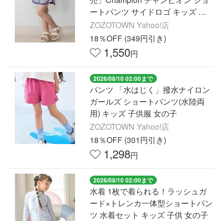
ートパンツ サイドロゴ キッズ 子
供服
ZOZOTOWN Yahoo!店
18％OFF (349円引き)
1,550
円
2026/08/10 02:00まで
パンツ 「水はじく」撥水ナイロン
ガールズ ショートパンツ(水陸両
用) キッズ 子供服 女の子
ZOZOTOWN Yahoo!店
18％OFF (301円引き)
1,298
円
2026/08/10 02:00まで
水着 1枚で着られる！ラッシュガ
ード×トレンカ一体型ショートパン
ツ 水着セット キッズ 子供 女の子