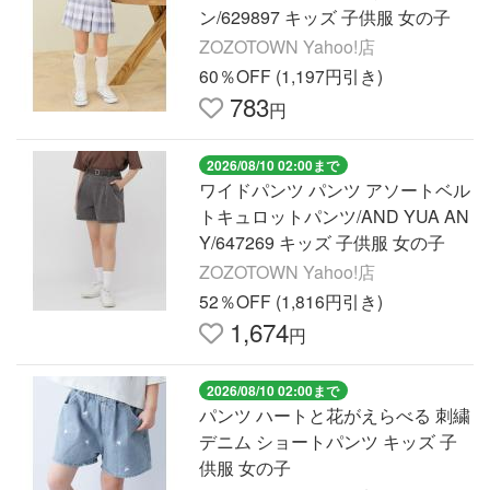
ン/629897 キッズ 子供服 女の子
ZOZOTOWN Yahoo!店
60％OFF (1,197円引き)
783
円
2026/08/10 02:00まで
ワイドパンツ パンツ アソートベル
トキュロットパンツ/AND YUA AN
Y/647269 キッズ 子供服 女の子
ZOZOTOWN Yahoo!店
52％OFF (1,816円引き)
1,674
円
2026/08/10 02:00まで
パンツ ハートと花がえらべる 刺繍
デニム ショートパンツ キッズ 子
供服 女の子