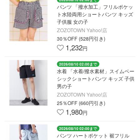
パンツ 「撥水加工」フリルポケッ
ト水陸両用ショートパンツ キッズ
子供服 女の子
ZOZOTOWN Yahoo!店
30％OFF (528円引き)
1,232
円
2026/08/10 02:00まで
水着 「水着/撥水素材」スイムベー
シックショートパンツ キッズ 子供
男の子
ZOZOTOWN Yahoo!店
25％OFF (660円引き)
1,980
円
2026/08/10 02:00まで
パンツ ハートポケット 裾フリル