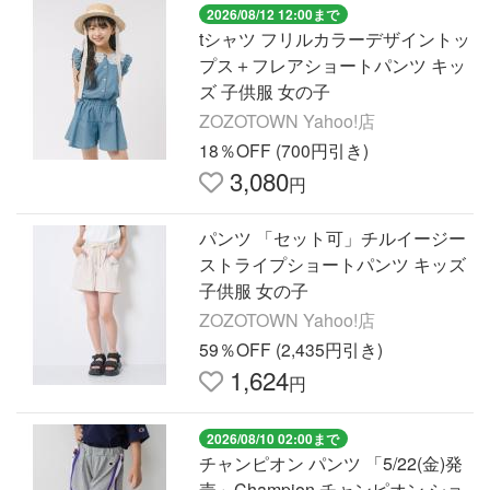
2026/08/12 12:00まで
tシャツ フリルカラーデザイントッ
プス＋フレアショートパンツ キッ
ズ 子供服 女の子
ZOZOTOWN Yahoo!店
18％OFF (700円引き)
3,080
円
パンツ 「セット可」チルイージー
ストライプショートパンツ キッズ
子供服 女の子
ZOZOTOWN Yahoo!店
59％OFF (2,435円引き)
1,624
円
2026/08/10 02:00まで
チャンピオン パンツ 「5/22(金)発
売」Champion チャンピオン ショ