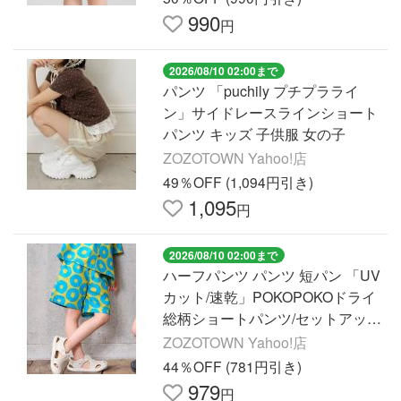
990
円
2026/08/10 02:00まで
パンツ 「puchily プチプラライ
ン」サイドレースラインショート
パンツ キッズ 子供服 女の子
ZOZOTOWN Yahoo!店
49％OFF (1,094円引き)
1,095
円
2026/08/10 02:00まで
ハーフパンツ パンツ 短パン 「UV
カット/速乾」POKOPOKOドライ
総柄ショートパンツ/セットアップ
可 キッズ 子供服 男の子 女の子
ZOZOTOWN Yahoo!店
44％OFF (781円引き)
979
円