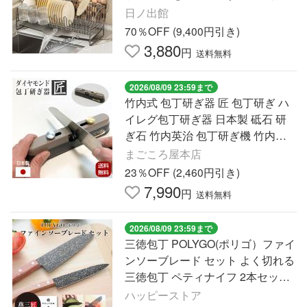
省スペース キッチンラック 一人暮
日ノ出館
らし 新生活 組立簡単
70％OFF (9,400円引き)
3,880
円
送料無料
2026/08/09 23:59まで
竹内式 包丁研ぎ器 匠 包丁研ぎ ハ
イレグ包丁研ぎ器 日本製 砥石 研
ぎ石 竹内英治 包丁研ぎ機 竹内式
包丁砥ぎ器 ダイヤモンド砥石 ダイ
まごころ屋本店
ヤコーティング
23％OFF (2,460円引き)
7,990
円
送料無料
2026/08/09 23:59まで
三徳包丁 POLYGO(ポリゴ）ファイ
ンソーブレード セット よく切れる
三徳包丁 ペティナイフ 2本セット
ステンレス 燕三条 魚 キッチン お
ハッピーストア