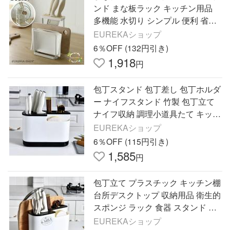
ンド まな板ラック キッチン用品
多機能 水切り シンプル 便利 省ス
ペース
EUREKAショップ
6％OFF (132円引き)
1,918
円
包丁スタンド 包丁差し 包丁ホルダ
ー ナイフスタンド 竹製 包丁立て
ナイフ収納 調理小道具たて キッチ
ンラック 台所用品 キッチン収納
EUREKAショップ
多機能
6％OFF (115円引き)
1,585
円
包丁立て プラスチック キッチン棚
台所デスクトップ 収納用品 衛生的
スポンジ ラック 食器 スタンド 鍋
蓋 箸 スプーン フォーク 置き 多機
EUREKAショップ