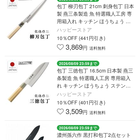
包丁 柳刃包丁 21cm 刺身包丁 日本
製 燕三条製造 魚 特選職人工房 専
用箱入れ キッチン ほうちょう ス
テンレス製 魚 調理 料理 キッチン
ハッピーストア
用品
10％OFF (441円引き)
3,869
円
送料無料
2026/08/09 23:59まで
包丁 三徳包丁 16.5cm 日本製 燕三
条製造 魚 特選職人工房 専用箱入
れ キッチン ほうちょう ステンレ
ス製 魚 調理 料理 キッチン用品
ハッピーストア
10％OFF (401円引き)
3,509
円
送料無料
2026/08/09 23:59まで
濃州孫六作 黒打和包丁2点セット