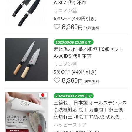
A-80Z 代引不可
リコメン堂
5％OFF (440円引き)
8,360
円
送料無料
2026/08/09 23:59まで
濃州孫六作 梨地和包丁2点セット
A-80IDS 代引不可
リコメン堂
5％OFF (440円引き)
8,360
円
送料無料
2026/08/09 23:59まで
三徳包丁 日本製 オールステンレス
食洗機対応 包丁 万能包丁 燕三条
永切れ王 和包丁 TV放映 切れる 切
れ味 衛生的 三徳庖丁 ほうちょう
ハッピーストア
ナイフ 調理器具