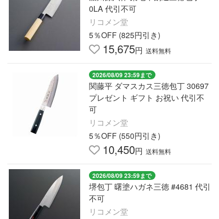
0LA 代引不可
リコメン堂
5％OFF (825円引き)
15,675
円
送料無料
2026/08/09 23:59まで
関藤平 ダマスカス三徳包丁 30697
プレゼント ギフト お祝い 代引不
可
リコメン堂
5％OFF (550円引き)
10,450
円
送料無料
2026/08/09 23:59まで
堺包丁 曙塗ハガネ三徳 #4681 代引
不可
リコメン堂