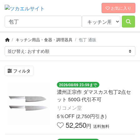
お気に入り
キッチン用品・食器・調理器具
包丁 通販
フィルタ
2026/08/09 23:59まで
濃州正宗作 ダマスカス包丁2点セ
ット 500G 代引不可
リコメン堂
5％OFF (2,750円引き)
52,250
円
送料無料