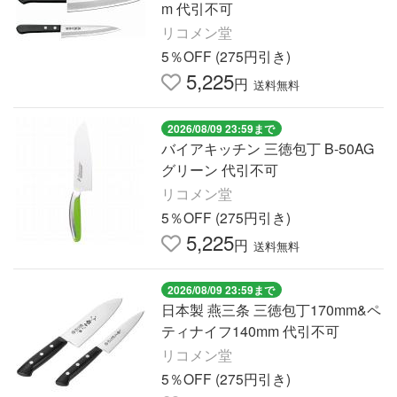
m 代引不可
リコメン堂
5％OFF (275円引き)
5,225
円
送料無料
2026/08/09 23:59まで
バイアキッチン 三徳包丁 B-50AG
グリーン 代引不可
リコメン堂
5％OFF (275円引き)
5,225
円
送料無料
2026/08/09 23:59まで
日本製 燕三条 三徳包丁170mm&ペ
ティナイフ140mm 代引不可
リコメン堂
5％OFF (275円引き)