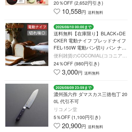
すすめ 捌く 人気包丁
20％OFF (2,652円引き)
10,558
円
送料無料
2026/08/10 00:00まで
送料無料【在庫限り】BLACK+DE
CKER 電動ナイフ ブレッドナイフ
FEL-150W 電動パン切り パン ナイ
フ パン切り包丁 包丁 電動 ブラッ
便利雑貨のCOCONIAL(ココニア
ク＆デッカー FEL150W|||
ル)
24％OFF (980円引き)
3,000
円
送料無料
2026/08/09 23:59まで
濃州孫六作 ダマスカス三徳包丁 20
0L 代引不可
リコメン堂
5％OFF (1,100円引き)
20,900
円
送料無料