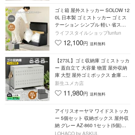
ゴミ箱 屋外ストッカー SOLOW 12
0L 日本製 ゴミストッカー ゴミス
テーション シンプル 軽い 省スペ
ース ゴミ 一時保管 フタが開けや
ライフスタイルショップfunfun
すい 大容量 屋外収納庫
12,100
円
送料無料
【273L】ゴミ収納庫 ゴミストッカ
ー 蓋自立て 大容量 物置 屋外収納
庫 大型 屋外ゴミボックス 倉庫 DI
Y 頑丈 ボンデ鋼板 ごみ収納庫 110
新生ユメカ店
*45*65 フックつき
11,980
円
送料無料
アイリスオーヤマ ワイドストッカ
ー 5個セット 収納ボックス 屋外収
納 グレー AZ-860 1セット(5個)
（直送品）
LOHACO by ASKUL