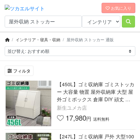
お気に入り
インテリア・寝具・収納
屋外収納 ストッカー 通販
フィルタ
【450L】ゴミ収納庫 ゴミストッカ
ー 大容量 物置 屋外収納庫 大型 屋
外ゴミボックス 倉庫 DIY 頑丈 ボ
ンデ鋼板 ごみ収納庫 88*60*108.5
新生ユメカ店
17,980
円
送料無料
【247L】ゴミ収納庫 戸外 大型100