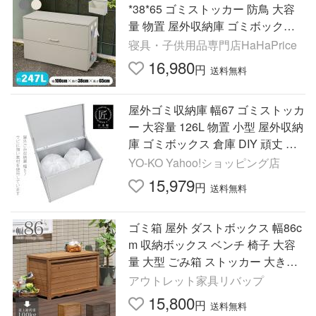
*38*65 ゴミストッカー 防鳥 大容
量 物置 屋外収納庫 ゴミボックス
倉庫 DIY 頑丈 ボンデ鋼板 ごみ収
寝具・子供用品専門店HaHaPrice
納庫 家庭用
16,980
円
送料無料
屋外ゴミ収納庫 幅67 ゴミストッカ
ー 大容量 126L 物置 小型 屋外収納
庫 ゴミボックス 倉庫 DIY 頑丈 ガ
ルバリウム製 ごみ収納庫 日本製
YO-KO Yahoo!ショッピング店
足立製作所
15,979
円
送料無料
ゴミ箱 屋外 ダストボックス 幅86c
m 収納ボックス ベンチ 椅子 大容
量 大型 ごみ箱 ストッカー 大きい
長方形 gastr (屋外収納 木製 ステイ
アウトレット家具リバップ
ン塗装)
15,800
円
送料無料