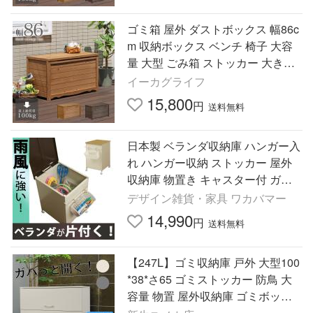
ゴミ箱 屋外 ダストボックス 幅86c
m 収納ボックス ベンチ 椅子 大容
量 大型 ごみ箱 ストッカー 大きい
長方形 gastr (屋外収納 木製 ステイ
イーカグライフ
ン塗装)
15,800
円
送料無料
日本製 ベランダ収納庫 ハンガー入
れ ハンガー収納 ストッカー 屋外
収納庫 物置き キャスター付 ガー
デニング用品 洗濯グッズ ランドリ
デザイン雑貨・家具 ワカバマー
ースリム 仕切り 送料無料
14,990
円
送料無料
【247L】ゴミ収納庫 戸外 大型100
*38*さ65 ゴミストッカー 防鳥 大
容量 物置 屋外収納庫 ゴミボック
ス 倉庫 DIY 頑丈 ボンデ鋼板 ごみ