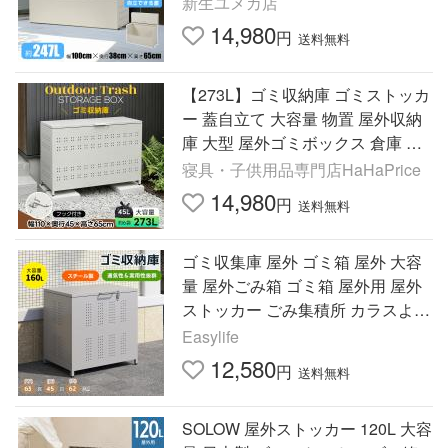
新生ユメカ店
収納庫 家庭用 倉庫 DIY
14,980
円
送料無料
【273L】ゴミ収納庫 ゴミストッカ
ー 蓋自立て 大容量 物置 屋外収納
庫 大型 屋外ゴミボックス 倉庫 DI
Y 頑丈 ボンデ鋼板 ごみ収納庫 110
寝具・子供用品専門店HaHaPrice
*45*65
14,980
円
送料無料
ゴミ収集庫 屋外 ゴミ箱 屋外 大容
量 屋外ごみ箱 ゴミ箱 屋外用 屋外
ストッカー ごみ集積所 カラスよけ
ダストボックス 収納ボックス 屋外
Easylife
収納庫 頑丈
12,580
円
送料無料
SOLOW 屋外ストッカー 120L 大容