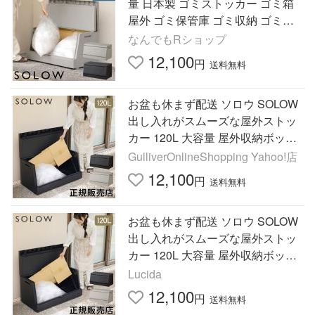
量 日本製 ゴミストッカー ゴミ箱
屋外 ゴミ保管庫 ゴミ収納 ゴミ収
集ボックス ベランダ収納 宅配ボッ
なんでもRショップ
クス 屋外収納
12,100
円
送料無料
お盆も休まず配送 ソロウ SOLOW
出し入れがスムーズな屋外ストッ
カー 120L 大容量 屋外収納ボック
ス ごみ箱 ベランダ 庭
GulliverOnlineShopping Yahoo!店
12,100
円
送料無料
お盆も休まず配送 ソロウ SOLOW
出し入れがスムーズな屋外ストッ
カー 120L 大容量 屋外収納ボック
ス ごみ箱 ベランダ 庭
Lucida
12,100
円
送料無料