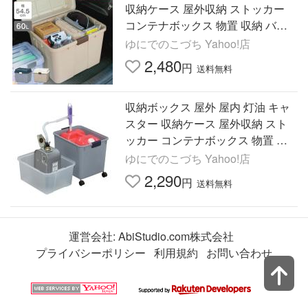
収納ケース 屋外収納 ストッカー
コンテナボックス 物置 収納 バッ
クル 60L ワイドストッカー WY-54
ゆにでのこづち Yahoo!店
0 アイリスオーヤマ
2,480
円
送料無料
収納ボックス 屋外 屋内 灯油 キャ
スター 収納ケース 屋外収納 スト
ッカー コンテナボックス 物置 ベ
ランダ 収納 AB-360 アイリスオー
ゆにでのこづち Yahoo!店
ヤマ
2,290
円
送料無料
運営会社:
AbiStudio.com株式会社
プライバシーポリシー
利用規約
お問い合わせ