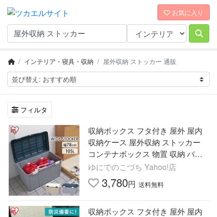
お気に入り
インテリア・寝具・収納
屋外収納 ストッカー 通販
フィルタ
収納ボックス フタ付き 屋外 屋内
収納ケース 屋外収納 ストッカー
コンテナボックス 物置 収納 バッ
クル 105L ワイドストッカー WY-7
ゆにでのこづち Yahoo!店
80 アイリスオーヤマ
3,780
円
送料無料
収納ボックス フタ付き 屋外 屋内