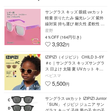
サングラス キッズ 眼鏡 uvカット
軽量 折りたたみ 偏光レンズ 紫外
線対策 持ち運び 耐久性 柔軟性 見
やすい 可愛い アウトドア
星野
4％OFF (164円引き)
3,932
円
IZIPIZI（イジピジ） CHILD 3−5Y
＃c ｜サングラス キッズサングラ
ス 日よけ 太陽 夏 UVカット キッ
ズ お出掛け 遊び プール アウトド
ベビスマ
ア ギフト 紫外線
5,500
円
サングラス uvカット IZIPIZI Junior
「SUN」 イジピジ ジュニア サン
グラス キッズ 子供 男の子 女の子