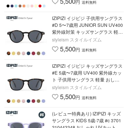
5,500
円
送料無料
IZIPIZI イジピジ 子供用サングラス
#D 5〜7歳用 JUNIOR SUN UV400
紫外線対策 キッズサングラス 軽量
おしゃれ フランスブランド 男の子
styleism スタイルイズム
女の子
5,500
円
送料無料
IZIPIZI イジピジ キッズサングラス
#E 5歳〜7歳用 UV400 紫外線カッ
ト 子供用サングラス 軽量 おしゃ
れ 通園 お出かけ 旅行 アウトドア
styleism スタイルイズム
プレゼント ギフト
5,500
円
送料無料
(レビュー特典あり) IZIPIZI キッズ
サングラス KIDS 5歳-7歳 #c 3701
210443348 おしゃれ UVカット 紫