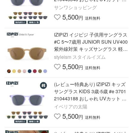
外線対策 ギフト
サンワショッピング
5,500
円
送料無料
IZIPIZI イジピジ 子供用サングラス
#C 5〜7歳用 JUNIOR SUN UV400
紫外線対策 キッズサングラス 軽量
おしゃれ フランスブランド 男の子
styleism スタイルイズム
女の子
5,500
円
送料無料
(レビュー特典あり) IZIPIZI キッズ
サングラス KIDS 3歳-5歳 #e 3701
210443188 おしゃれ UVカット 紫
外線対策 ギフト
イベリアの太陽
5,500
円
送料無料