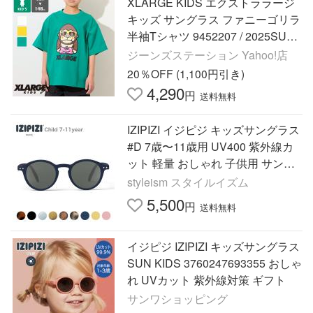
XLARGE KIDS エクストララージ
キッズ サングラス ファニーゴリラ
半袖Tシャツ 9452207 / 2025SUM
MER
ジーンズステーション Yahoo!店
20％OFF (1,100円引き)
4,290
円
送料無料
IZIPIZI イジピジ キッズサングラス
#D 7歳〜11歳用 UV400 紫外線カ
ット 軽量 おしゃれ 子供用 サング
ラス キッズアイウェア 軽量 通学
styleism スタイルイズム
旅行
5,500
円
送料無料
イジピジ IZIPIZI キッズサングラス
SUN KIDS 3760247693355 おしゃ
れ UVカット 紫外線対策 ギフト
サンワショッピング