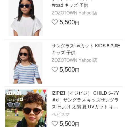
#road キッズ 子供
ZOZOTOWN Yahoo!店
5,500
円
サングラス uvカット KIDS 5-7 #E
キッズ 子供
ZOZOTOWN Yahoo!店
5,500
円
IZIPIZI（イジピジ） CHILD 5−7Y
＃d｜サングラス キッズサングラ
ス 日よけ 太陽 夏 UVカット キッ
ズ お出掛け 遊び プール アウトド
ベビスマ
ア ギフト 紫外線
5,500
円