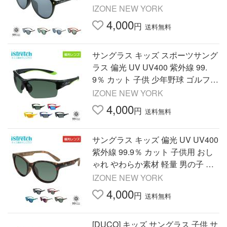
ニア IZONE NEW YORK iStretch P
IZONE NEW YORK
710 爆買
4,000
円
送料無料
サングラス キッズ スポーツサング
ラス 偏光 UV UV400 紫外線 99.
9％ カット 子供 少年野球 ゴルフ
ジュニア 軽量 釣り IZONE NEW Y
IZONE NEW YORK
ORK iStretch P707 爆買
4,000
円
送料無料
サングラス キッズ 偏光 UV UV400
紫外線 99.9％ カット 子供用 おし
ゃれ やわらか素材 軽量 男の子 女
の子 釣り ジュニア IZONE NEW Y
IZONE NEW YORK
ORK iStretch P709 爆買
4,000
円
送料無料
[DUCO] キッズ サングラス 子供 サ