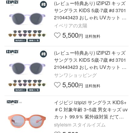
(レビュー特典あり) IZIPIZI キッズ
サングラス KIDS 5歳-7歳 #d 3701
210443423 おしゃれ UVカット 紫
外線対策 ギフト
イベリアの太陽
5,500
円
送料無料
(レビュー特典あり) IZIPIZI キッズ
サングラス KIDS 5歳-7歳 #d 3701
210443423 おしゃれ UVカット 紫
外線対策 ギフト
サンワショッピング
5,500
円
送料無料
イジピジ izipizi サングラス KIDS+
＃C 対象年齢 3~5歳 男女キッズ uv
カット 99.9％ 紫外線対策 だてめ
がね 爆買 イベント
styleism スタイルイズム