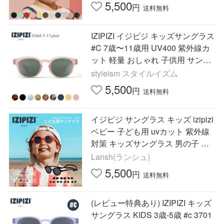
5,500
円
送料無料
IZIPIZI イジピジ キッズサングラス
#C 7歳〜11歳用 UV400 紫外線カ
ット 軽量 おしゃれ 子供用 サング
ラス キッズアイウェア フランスブ
styleism スタイルイズム
ランド 軽量 通学 旅行
5,500
円
送料無料
イジピジ サングラス キッズ izipizi
ベビー 子ども用 uvカット 紫外線
対策 キッズサングラス 男の子 女
の子 軽量 度なし 誕生日 プレゼン
Lansh(ランシュ)
ト ギフト
5,500
円
送料無料
(レビュー特典あり) IZIPIZI キッズ
サングラス KIDS 3歳-5歳 #c 3701