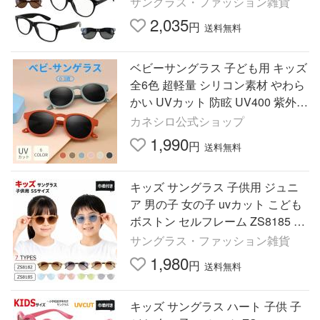
サングラス・ファッション雑貨
アレンズ 女の子 小学生
2,035
円
送料無料
ベビーサングラス 子ども用 キッズ
全6色 超軽量 シリコン素材 やわら
かい UVカット 防眩 UV400 紫外線
対策 レジャー 偏光レンズ コンパ
カネシロ公式ショップ
クト収納 旅行
1,990
円
送料無料
キッズ サングラス 子供用 ジュニ
ア 男の子 女の子 uvカット こども
ボストン セルフレーム ZS8185 ク
リアフレーム 薄い色 ZS8182 グラ
サングラス・ファッション雑貨
デーションカラーレンズ
1,980
円
送料無料
キッズ サングラス ハート 子供 子