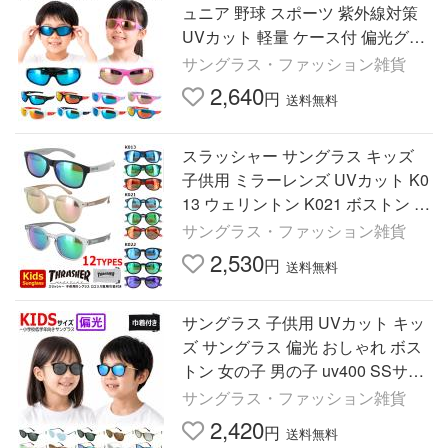
ュニア 野球 スポーツ 紫外線対策
UVカット 軽量 ケース付 偏光グラ
ス 小学生 こども 男の子 女の子 ア
サングラス・ファッション雑貨
ウトドア レジャー
2,640
円
送料無料
スラッシャー サングラス キッズ
子供用 ミラーレンズ UVカット K0
13 ウェリントン K021 ボストン K
022 スクエア セルフレーム スポー
サングラス・ファッション雑貨
ツ ゆうパケット 送料無料
2,530
円
送料無料
サングラス 子供用 UVカット キッ
ズ サングラス 偏光 おしゃれ ボス
トン 女の子 男の子 uv400 SSサイ
ズ leid171k 軽量 ミラー ライトカ
サングラス・ファッション雑貨
ラー レンズ
2,420
円
送料無料