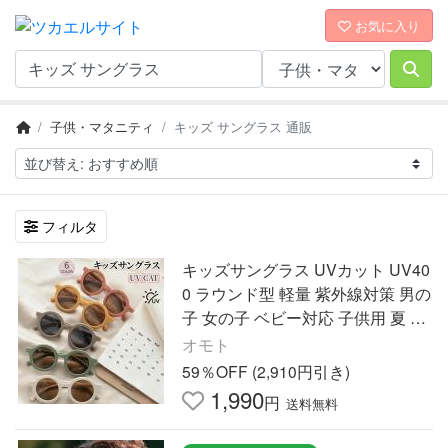
お気に入り
子供・マタニティ
キッズ サングラス 通販
フィルタ
キッズサングラス UVカット UV40
0 ラウンド型 軽量 紫外線対策 男の
子 女の子 ベビー対応 子供用 夏 レ
ジャー 旅行 海 外遊び シンプル
オモト
59％OFF (2,910円引き)
1,990
円
送料無料