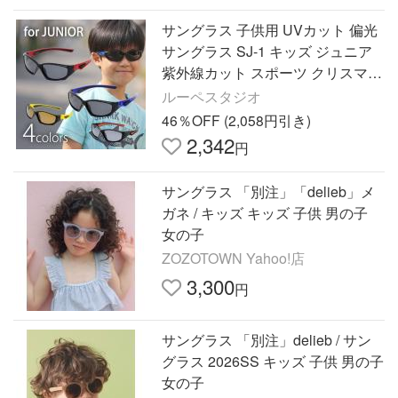
サングラス 子供用 UVカット 偏光
サングラス SJ-1 キッズ ジュニア
紫外線カット スポーツ クリスマス
プレゼント クリスマス
ルーペスタジオ
46％OFF (2,058円引き)
2,342
円
サングラス 「別注」「delieb」メ
ガネ / キッズ キッズ 子供 男の子
女の子
ZOZOTOWN Yahoo!店
3,300
円
サングラス 「別注」delieb / サン
グラス 2026SS キッズ 子供 男の子
女の子