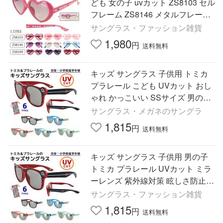
ども 女の子 uvカット ZS8103 セル
フレーム ZS8146 メタルフレーム
ZS8189 ドット柄 パーティー ライ
サングラス・ファッション雑貨
ブ コンサート ハロウィン
1,980
円
送料無料
キッズ サングラス 子供用 トミカ
プラレール こども UVカット おし
ゃれ かっこいい SSサイズ 男の子
小学生低学年 ウェリントン ミラー
サングラス・メガネのサングラ
レンズ 紫外線対策
1,815
円
送料無料
キッズ サングラス 子供用 男の子
トミカ プラレール UVカット ミラ
ーレンズ 紫外線対策 眩しさ防止
かっこいい プール 海 ドライブ ウ
サングラス・ファッション雑貨
ェリントン SSサイズ 夏
1,815
円
送料無料