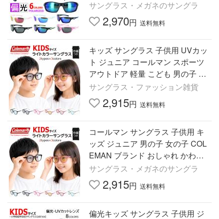
ルフ 自転車 マラソン 男の子 女の
サングラス・メガネのサングラ
子 sgs020k ミラーレンズ
2,970
円
送料無料
キッズ サングラス 子供用 UVカッ
ト ジュニア コールマン スポーツ
アウトドア 軽量 こども 男の子 女
の子 [ COLEMAN CKS07 CKS08
サングラス・ファッション雑貨
2,915
円
送料無料
コールマン サングラス 子供用 キ
ッズ ジュニア 男の子 女の子 COL
EMAN ブランド おしゃれ かわい
い 薄い色 ライトカラー UVカット
サングラス・メガネのサングラ
ゆうパケット送料無料
2,915
円
送料無料
偏光キッズ サングラス 子供用 ジ