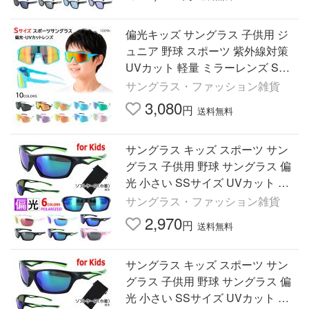
偏光キッズ サングラス 子供用 ジ
ュニア 野球 スポーツ 紫外線対策
UVカット 軽量 ミラーレンズ Sサ
イズ 小学生 アウトドア レジャー
サングラス・ファッション雑貨
ギフト プレゼント 1009k
3,080
円
送料無料
サングラス キッズ スポーツ サン
グラス 子供用 野球 サングラス 偏
光 小さい SSサイズ UVカット ゴ
ルフ 自転車 マラソン 男の子 女の
サングラス・ファッション雑貨
子 sgs020k ミラーレンズ
2,970
円
送料無料
サングラス キッズ スポーツ サン
グラス 子供用 野球 サングラス 偏
光 小さい SSサイズ UVカット ゴ