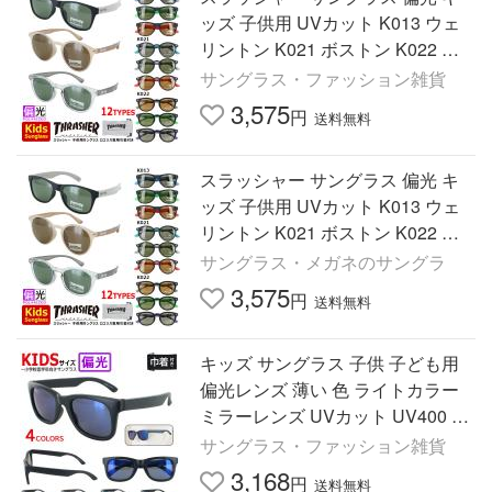
ッズ 子供用 UVカット K013 ウェ
リントン K021 ボストン K022 ス
クエア セルフレーム スポーツ 釣
サングラス・ファッション雑貨
り ゆうパケット 送料無料
3,575
円
送料無料
スラッシャー サングラス 偏光 キ
ッズ 子供用 UVカット K013 ウェ
リントン K021 ボストン K022 ス
クエア セルフレーム スポーツ 釣
サングラス・メガネのサングラ
り ゆうパケット 送料無料
3,575
円
送料無料
キッズ サングラス 子供 子ども用
偏光レンズ 薄い 色 ライトカラー
ミラーレンズ UVカット UV400 KS
60 ウェリントン お出かけ レジャ
サングラス・ファッション雑貨
ー 旅行 紫外線対策
3,168
円
送料無料