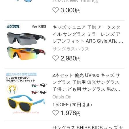
ZOZOTOWN Yahoo!店
3,300
円
キッズ ジュニア 子供 アークスタ
イル サングラス ミラーレンズ ア
ジアンフィット ARC Style ARJ 20
07（ARJ2007） 全2カラー 120 U
サングラスハウス
Vカット プレゼント ギフト
2,980
円
2本セット 偏光 UV400 キッズ サ
ングラス 子供用 偏光サングラス
子供 こども用 サングラス 男の子
女の子 軽量 UVカット おしゃれ か
Oasis On
わ
1％OFF (20円引き)
1,978
円
サングラス SHIPS KIDS:キッズ サ