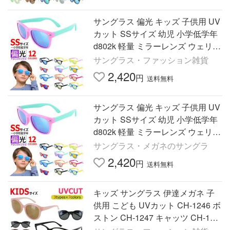
サングラス 偏光 キッズ 子供用 UV
カット SSサイズ 幼児 小学低学年
d802k 軽量 ミラーレンズ ウェリン
トン かわいい おしゃれ 釣り アウ
サングラス・ファッション雑貨
トドア レジャー
2,420
円
送料無料
サングラス 偏光 キッズ 子供用 UV
カット SSサイズ 幼児 小学低学年
d802k 軽量 ミラーレンズ ウェリン
トン かわいい おしゃれ 釣り アウ
サングラス・メガネのサングラ
トドア レジャー
2,420
円
送料無料
キッズ サングラス 伊達メガネ 子
供用 こども UVカット CH-1246 ボ
ストン CH-1247 キャッツ CH-123
0 ウェリントン カラーレンズ クリ