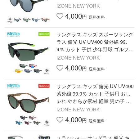
ニア IZONE NEW YORK iStretch P
IZONE NEW YORK
710 爆買
4,000
円
送料無料
サングラス キッズ スポーツサング
ラス 偏光 UV UV400 紫外線 99.
9％ カット 子供 少年野球 ゴルフ
ジュニア 軽量 釣り IZONE NEW Y
IZONE NEW YORK
ORK iStretch P707 爆買
4,000
円
送料無料
サングラス キッズ 偏光 UV UV400
紫外線 99.9％ カット 子供用 おし
ゃれ やわらか素材 軽量 男の子 女
の子 釣り ジュニア IZONE NEW Y
IZONE NEW YORK
ORK iStretch P709 爆買
4,000
円
送料無料
スラッシャー サングラス 偏光 キ