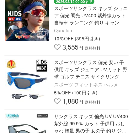
2026/08/12 00:00まで
スポーツサングラス キッズ ジュニ
ア 偏光 調光 UV400 紫外線カット
自転車 ランニング 釣り キャンプ
サイクリング アウトドア Qunature
Qunature
10％OFF (395円引き)
3,555
円
送料無料
スポーツサングラス 偏光 安い 子
供用 キッズ ジュニア UVカット 野
球 ゴルフ テニス サイクリング
スポーツ フィットネス ヘルメ
5％OFF (100円引き)
1,880
円
送料無料
サングラス キッズ 偏光 UV UV400
紫外線 99.9％ カット 子供用 おし
ゃれ 軽量 男の子 女の子 釣り ジュ