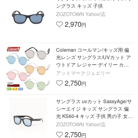
ングラス キッズ 子供
ZOZOTOWN Yahoo!店
2,970
円
Coleman コールマン/キッズ用 偏
光レンズ サングラス/UVカット ア
ウトドア レジャー デイリー カラ
ーレンズ CKH01-1/CKH01-2/CKH
アットマークジュエリー
01-3/CKH01-4/CKH01-5/オプチ
2,750
円
サングラス uvカット SassyAge/サ
シーエイジ キッズ サングラス 偏
光 KS60-4 キッズ 子供 男の子 女の
子
ZOZOTOWN Yahoo!店
2,750
円