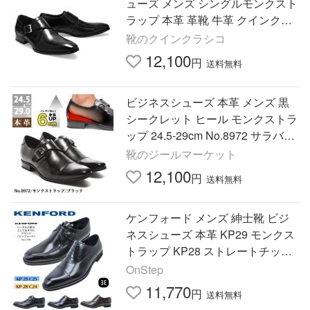
ューズ メンズ シングルモンクスト
ラップ 本革 革靴 牛革 クインクラ
シコ QueenClassico 5009-3
靴のクインクラシコ
12,100
円
送料無料
ビジネスシューズ 本革 メンズ 黒
シークレット ヒール モンクストラ
ップ 24.5-29cm No.8972 サラバン
ド
靴のジールマーケット
12,100
円
送料無料
ケンフォード メンズ 紳士靴 ビジ
ネスシューズ 本革 KP29 モンクス
トラップ KP28 ストレートチップ
ブラック Dブラウン 通勤 フォーマ
OnStep
ル 冠婚葬祭
11,770
円
送料無料