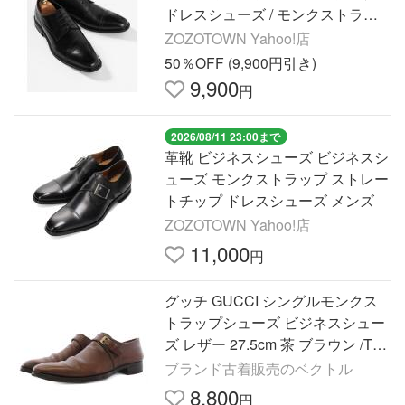
ドレスシューズ / モンクストラッ
プドレスシューズ メンズ
ZOZOTOWN Yahoo!店
50％OFF (9,900円引き)
9,900
円
2026/08/11 23:00まで
革靴 ビジネスシューズ ビジネスシ
ューズ モンクストラップ ストレー
トチップ ドレスシューズ メンズ
ZOZOTOWN Yahoo!店
11,000
円
グッチ GUCCI シングルモンクス
トラップシューズ ビジネスシュー
ズ レザー 27.5cm 茶 ブラウン /TK
メンズ
ブランド古着販売のベクトル
8,800
円