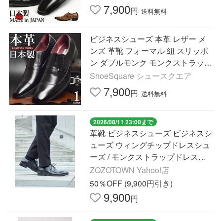
7,900
円
送料無料
ビジネスシューズ 本革 レザー メ
ンズ 革靴 フォーマル 紐 スリッポ
ン ダブルモンク モンクストラップ
ベルト レースアップ 紳士靴
ShoeSquare シュースクエア
7,900
円
送料無料
2026/08/11 23:00まで
革靴 ビジネスシューズ ビジネスシ
ューズ ウィングチップドレスシュ
ーズ / モンクストラップドレスシ
ューズ メンズ
ZOZOTOWN Yahoo!店
50％OFF (9,900円引き)
9,900
円