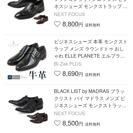
ネスシューズ モンクストラップ G
F8090 値下げしました
NEXT FOCUS
8,800
円
送料無料
ビジネスシューズ 本革 モンクスト
ラップ メンズ ラウンドトゥ おし
ゃれ ELLE PLANETE エルプラネ
ット 革靴 3E スリッポン ローファ
Bi-Zak PLUS
ー 黒
8,690
円
送料無料
BLACK LIST by MADRAS ブラッ
クリスト バイ マドラス メンズ ビ
ジネスシューズ モンクストラップ
BC2606 OFF PRICE 国内正規品
NEXT FOCUS
8,500
円
送料無料