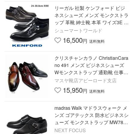
リーガル 社製 ケンフォード ビジ
ネスシューズ メンズ モンクストラ
ップ 革靴 紳士靴 本革 ワイズ3E レ
ザーシューズ リクルート フレッシ
シューマートワールド
ャーズ フォーマル KP29
16,500
円
送料無料
クリスチャンカラノ ChristianCara
no 491 メンズ ビジネスシューズ
Wモンクストラップ 通勤靴 仕事履
き ブラック ワイン キャメル
マスヤ靴店アビーロード支店
15,950
円
送料無料
madras Walk マドラスウォーク メ
ンズ ゴアテックス 防水ビジネスシ
ューズ モンクストラップ MW7823
ブラック OFF PRICE 国内正規品
NEXT FOCUS