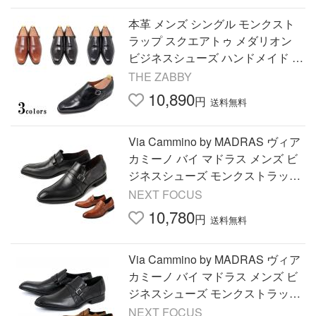
本革 メンズ シングル モンクスト
ラップ スクエアトゥ メダリオン
ビジネスシューズ ハンドメイド マ
ッケイ製法 革靴 ブラック
THE ZABBY
10,890
円
送料無料
Via Cammino by MADRAS ヴィア
カミーノ バイ マドラス メンズ ビ
ジネスシューズ モンクストラップ
VC1506 OFF PRICE 国内正規品
NEXT FOCUS
10,780
円
送料無料
Via Cammino by MADRAS ヴィア
カミーノ バイ マドラス メンズ ビ
ジネスシューズ モンクストラップ
VC2506 国内正規品 OFF PRICE
NEXT FOCUS