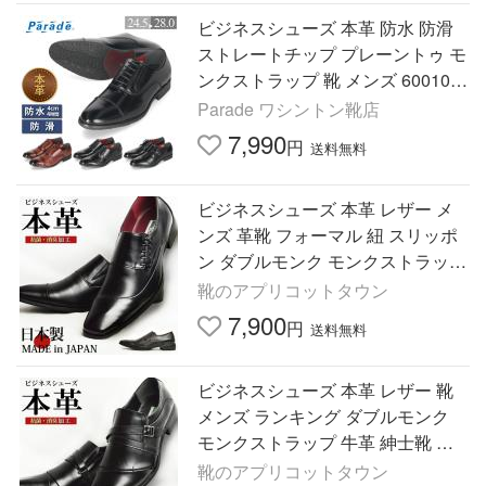
ビジネスシューズ 本革 防水 防滑
ストレートチップ プレーントゥ モ
ンクストラップ 靴 メンズ 60010 6
0011 60012 Parade
Parade ワシントン靴店
7,990
円
送料無料
ビジネスシューズ 本革 レザー メ
ンズ 革靴 フォーマル 紐 スリッポ
ン ダブルモンク モンクストラップ
ベルト レースアップ 紳士靴
靴のアプリコットタウン
7,900
円
送料無料
ビジネスシューズ 本革 レザー 靴
メンズ ランキング ダブルモンク
モンクストラップ 牛革 紳士靴 ビ
ジネス シューズ
靴のアプリコットタウン