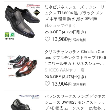
防水ビジネスシューズ テクシーリ
ュクス TU-8004 黒 ブラック メン
ズ 本革 軽量 防水 撥水 3E相当 幅
広 ゴアテックス モンクストラップ
靴ショップやまう
抗菌 消臭 蒸れにくい
25％OFF (4,720円引き)
13,980
円
送料無料
クリスチャンカラノ Christian Car
ano ダブルモンクストラップ TK49
1 スワールモカ ビジネスシューズ
メンズ 靴
SHOES WANヤフー店
20％OFF (3,476円引き)
13,904
円
送料無料
バランスワークス メンズ ビジネス
シューズ BW4623 モンクストラッ
プ 4E 幅広 ムーンスター 25秋冬新