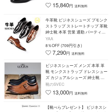
15,840
円
送料無料
牛革靴 ビジネスシューズ プモンク
ストラップ ストレートチップ 革靴
紳士靴 本革 営業 通勤 パーティー
結婚式 メンズ 父の日
YAA
8％OFF (709円引き)
7,290
円
送料無料
ビジネスシューズ メンズ 本革 革
靴 モンクストラップ ドレスシュー
ズ カジュアルシューズ 紳士靴 フ
ォーマル 冠婚葬祭 履きやすい 歩
靴のSVEC
きやすい
13,000
円
送料無料
【靴べらプレゼント】 ビジネスシ