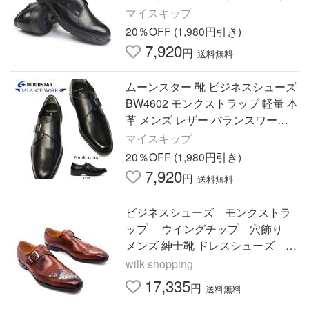
作
マイスキップ
20％OFF (1,980円引き)
7,920
円
送料無料
ムーンスター 靴 ビジネスシューズ
BW4602 モンクストラップ 軽量 本
革 メンズ レザー バランスワーク
ス ベルト 抗菌 消臭
マイスキップ
20％OFF (1,980円引き)
7,920
円
送料無料
ビジネスシューズ モンクストラ
ップ ウイングチップ 穴飾り
メンズ 紳士靴 ドレスシューズ 革
靴 本革 春夏
wilk shopping
17,335
円
送料無料