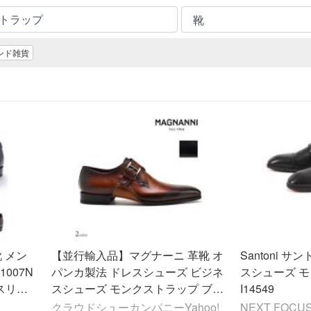
ンド雑貨
靴 メン
【並行輸入品】マグナーニ 革靴 オ
Santoni 
パンカ製法 ドレスシューズ ビジネ
スシューズ モ
 スリッ
スシューズ モンクストラップ ブラ
I14549
カー 正
ック ブラウン 黒 茶 メンズ MAGN
クラウドシューカンパニーYahoo!
NEXT FOCU