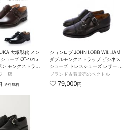
UKA 大塚製靴 メン
ジョンロブ JOHN LOBB WILLIAM
ズ OT-1015
ダブルモンクストラップ ビジネス
ッポン モンクストラッ
シューズ ドレスシューズ レザー 1
用達メーカー 正規取扱
1 黒 /KH メンズ
フー店
ブランド古着販売のベクトル
79,000
円
円
送料無料