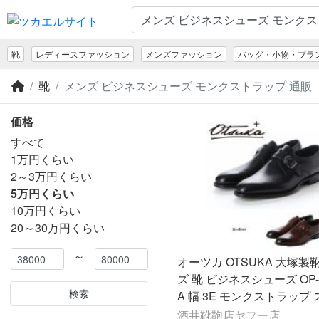
靴
レディースファッション
メンズファッション
バッグ・小物・ブラ
靴
メンズ ビジネスシューズ モンクストラップ 通販
価格
すべて
1万円くらい
2～3万円くらい
5万円くらい
10万円くらい
20～30万円くらい
～
オーツカ OTSUKA 大塚製
ズ 靴 ビジネスシューズ OP-1007N
検索
A 幅 3E モンクストラップ
ポン 革底 宮内庁御用達メー
酒井靴鞄店ヤフー店