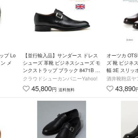
プ Lo
【並行輸入品】サンダース ドレス
オーツカ OTS
ウン メ
シューズ 革靴 ビジネスシューズ モ
ズ 靴 ビジネスシュー
ンクストラップ ブラック 8471B メ
幅 3E スリ
ンズ SANDERS
プ 宮内庁御
クラウドシューカンパニーYahoo!
酒井靴鞄店ヤ
店
45,800
43,890
円
送料無料