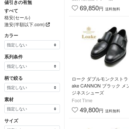
値引きの有無
規取扱店
69,850
円
送料無料
すべて
格安(セール)
激安(半額以下.com)
カラー
系列条件
柄で絞る
ローク ダブルモンクストラッ
ake CANNON ブラック メ
ジネスシューズ
素材
Foot Time
49,800
円
送料無料
サイズ