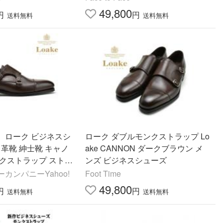
49,800
円
円
送料無料
送料無料
】ローク ビジネスシ
ローク ダブルモンクストラップ Lo
 革靴 紳士靴 キャノ
ake CANNON ダークブラウン メ
ンクストラップ ストレ
ンズ ビジネスシューズ
NDK ブラウン 茶 L
カンパニーYahoo!
Foot Time
49,800
円
円
送料無料
送料無料