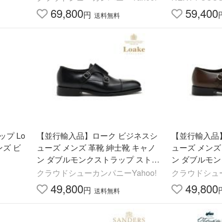
ANNI 23131
69,800
59,400
円
送料無料
プ Lo
【並行輸入品】ローク ビジネスシ
【並行輸入品
ンズ ビ
ューズ メンズ 革靴 紳士靴 キャノ
ューズ メンズ
ン ダブルモンクストラップ ストレ
ン ダブルモ
ートチップ CANB ブラック 黒 LOA
ートチップ CA
クラウドシューカンパニーYahoo!
クラウドシュー
KE
OAKE
49,800
49,800
円
送料無料