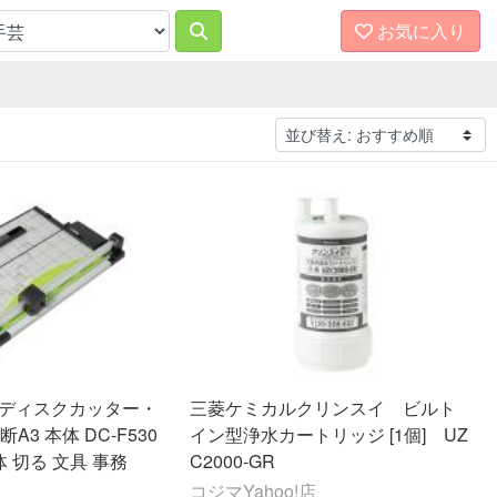
お気に入り
 ディスクカッター・
三菱ケミカルクリンスイ ビルト
A3 本体 DC-F530
イン型浄水カートリッジ [1個] UZ
体 切る 文具 事務
C2000-GR
コジマYahoo!店