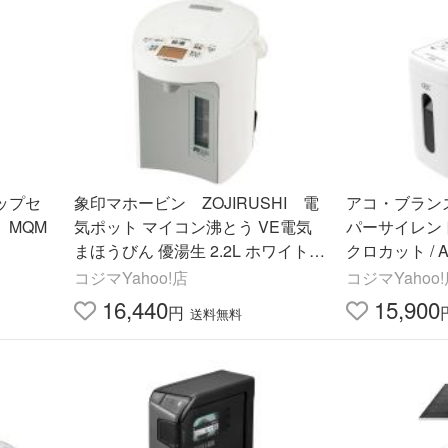
ップセ
象印マホービン ZOJIRUSHI 電
アコ・ブラン
 MQM
気ポット マイコン沸とう VE電気
パーサイレン
まほうびん 優湯生 2.2L ホワイト
クロカット / 
CV-GV22
809M
コジマYahoo!店
コジマYahoo
16,440
15,900
円
送料無料