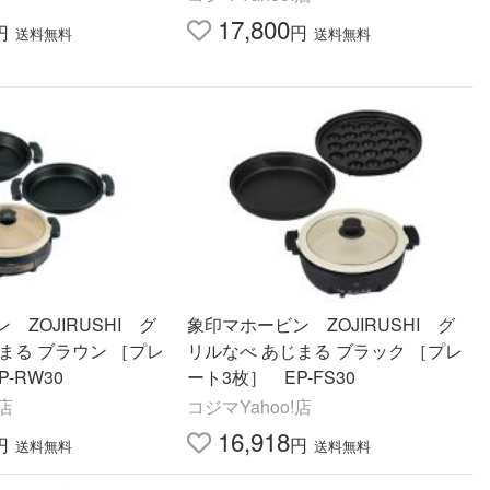
17,800
円
円
送料無料
送料無料
 ZOJIRUSHI グ
象印マホービン ZOJIRUSHI グ
まる ブラウン ［プレ
リルなべ あじまる ブラック ［プレ
-RW30
ート3枚］ EP-FS30
!店
コジマYahoo!店
16,918
円
円
送料無料
送料無料