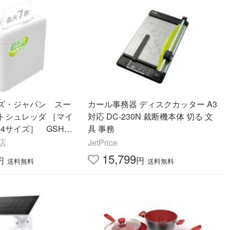
ズ・ジャパン スー
カール事務器 ディスクカッター A3
トシュレッダ ［マイ
対応 DC-230N 裁断機本体 切る 文
A4サイズ］ GSHA3
具 事務
!店
JetPrice
15,799
円
円
送料無料
送料無料