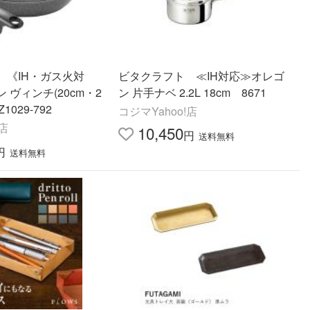
 《IH・ガス火対
ビタクラフト ≪IH対応≫オレゴ
 ヴィンチ(20cm・2
ン 片手ナベ 2.2L 18cm 8671
1029-792
コジマYahoo!店
!店
10,450
円
送料無料
円
送料無料