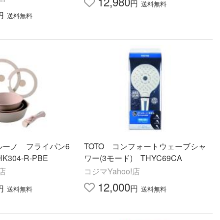
12,980
円
送料無料
円
送料無料
ルーノ フライパン6
TOTO コンフォートウェーブシャ
304-R-PBE
ワー(3モード) THYC69CA
!店
コジマYahoo!店
12,000
円
円
送料無料
送料無料