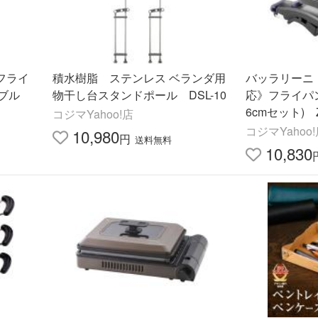
フライ
積水樹脂 ステンレス ベランダ用
バッラリーニ
ブル
物干し台スタンドポール DSL-10
応》フライパン
6cmセット) Z
コジマYahoo!店
コジマYahoo
10,980
円
送料無料
10,830