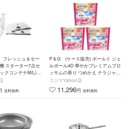
 フレッシュ＆セー
P＆G (ケース販売) ボールド ジェ
機 スターター7点セ
ルボール4D 華やかプレミアムブロ
ックコンテナM/L)
ッサムの香り つめかえ テラジャン
ボサイズ 267個 (89個×3)
!店
コジマYahoo!店
11,296
円
円
送料無料
送料無料