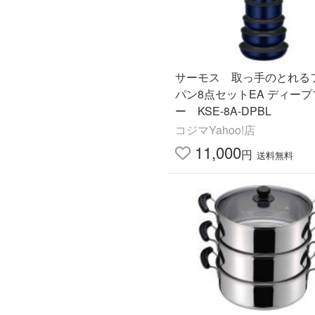
サーモス 取っ手のとれる
パン8点セットEA ディープ
ー KSE-8A-DPBL
コジマYahoo!店
11,000
円
送料無料