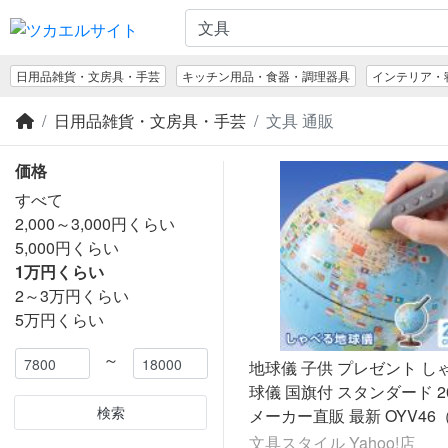
日用品雑貨・文房具・手芸
キッチン用品・食器・調理器具
インテリア・
日用品雑貨・文房具・手芸
文具 通販
価格
すべて
2,000～3,000円くらい
5,000円くらい
1万円くらい
2～3万円くらい
5万円くらい
～
地球儀 子供 プレゼント し
球儀 国旗付 スタンダード 2
検索
メーカー直販 最新 OYV46
お祝い ラッピング無料）202
文具スタイル Yahoo!店