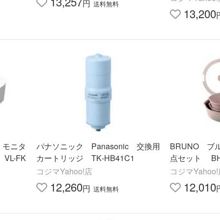
13,257
円
送料無料
13,200
c モニタ
パナソニック Panasonic 交換用
BRUNO ブ
L-FK
カートリッジ TK‐HB41C1
点セット BHK
コジマYahoo!店
コジマYahoo
12,260
12,010
円
送料無料