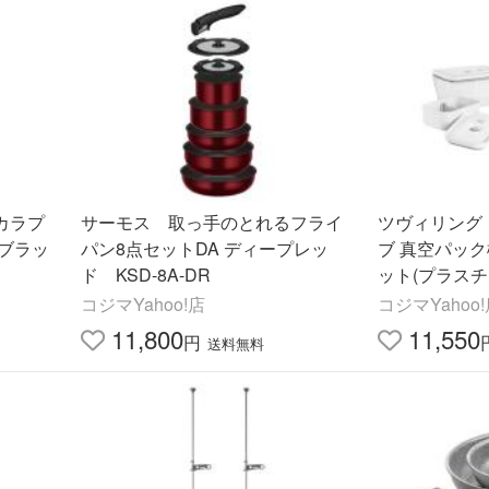
カラプ
サーモス 取っ手のとれるフライ
ツヴィリング
ブラッ
パン8点セットDA ディープレッ
ブ 真空パック
ド KSD-8A-DR
ット(プラスチ
36808-007
コジマYahoo!店
コジマYahoo
11,800
11,550
円
送料無料