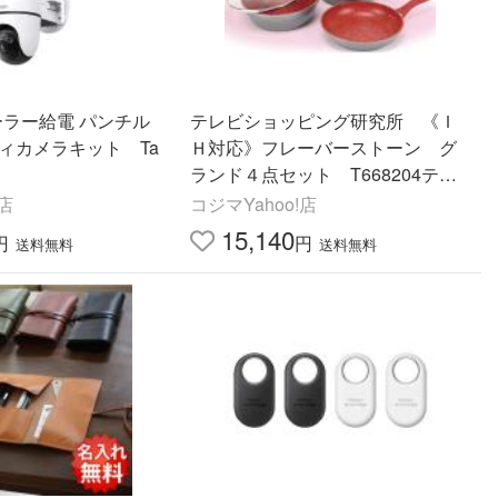
ソーラー給電 パンチル
テレビショッピング研究所 《Ｉ
ィカメラキット Ta
Ｈ対応》フレーバーストーン グ
ランド４点セット T668204テン
セット
!店
コジマYahoo!店
15,140
円
円
送料無料
送料無料