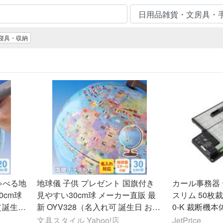
寝具・収納
ゃべる地
地球儀 子供 プレゼント 国旗付き
カール事務器
0cm球
見やすい30cm球 メーカー直販 最
スリム 50枚裁断
（誕生日
新 OYV328（名入れ可 誕生日 お祝
0-K 裁断機本
6/07
い ラッピング無料）2026/07
文具スタイル Yahoo!店
JetPrice