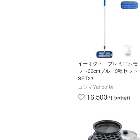
イーオクト プレミアムモ
ット30cmブルー3種セット
SET23
コジマYahoo!店
16,500
円
送料無料