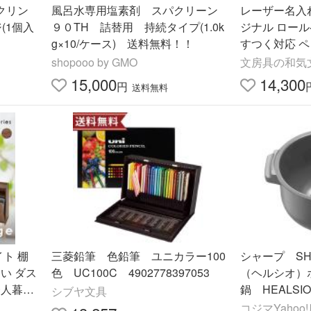
クリン
風呂水専用塩素剤 スパクリーン
レーザー名入
(1個入
９０TH 詰替用 持続タイプ(1.0k
ジナル ロール
g×10/ケース) 送料無料！！
すつく対応 ペ
shopooo by GMO
文房具の和気
15,000
14,300
円
送料無料
イト 棚
三菱鉛筆 色鉛筆 ユニカラー100
シャープ SHA
い ダス
色 UC100C 4902778397053
（ヘルシオ）
一人暮ら
鍋 HEALS
シブヤ文具
HIRO
クック TJKN
コジマYahoo