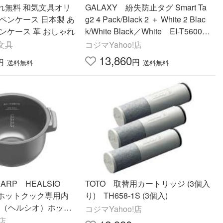
れ無料 和気文具オリ
GALAXY 紛失防止タグ Smart Ta
ペンケース 日本製 あ
g2 4 Pack/Black 2 ＋ White 2 Blac
ンケース 革 おしゃれ
k/White Black／White EI-T5600K
WEGJP
文具
コジマYahoo!店
13,860
円
円
送料無料
送料無料
RP HEALSIO
TOTO 取替用カートリッジ (3個入
ホットクック専用内
り) TH658-1S (3個入)
IO（ヘルシオ）ホット
コジマYahoo!店
2FBA
!店