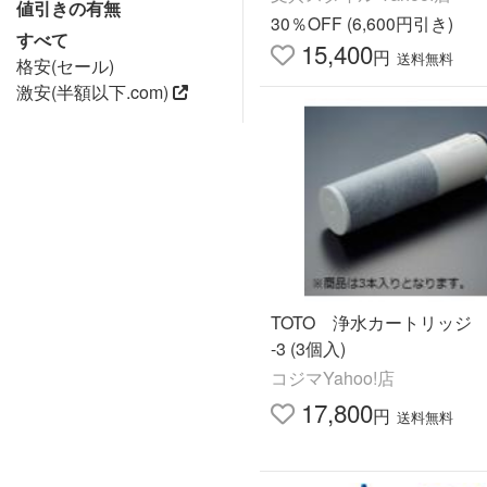
値引きの有無
30％OFF (6,600円引き)
すべて
15,400
円
送料無料
格安(セール)
激安(半額以下.com)
TOTO 浄水カートリッジ T
-3 (3個入)
コジマYahoo!店
17,800
円
送料無料