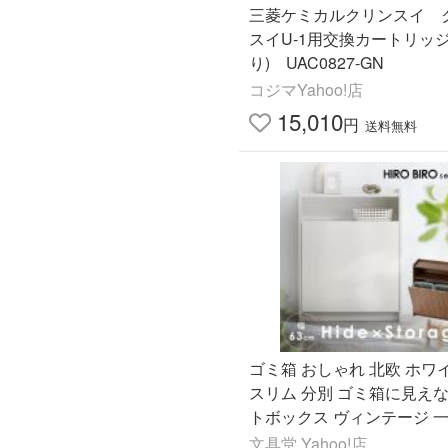
三菱ケミカルクリンスイ 
スイU-1用交換カートリッジ
り) UAC0827‐GN
コジマYahoo!店
15,010
円
送料無料
ゴミ箱 おしゃれ 北欧 ホワ
スリム 分別 ゴミ箱に見えな
トボックス ヴィンテージ 
し 新生活 アイリスオーヤマ 
文具堂 Yahoo!店