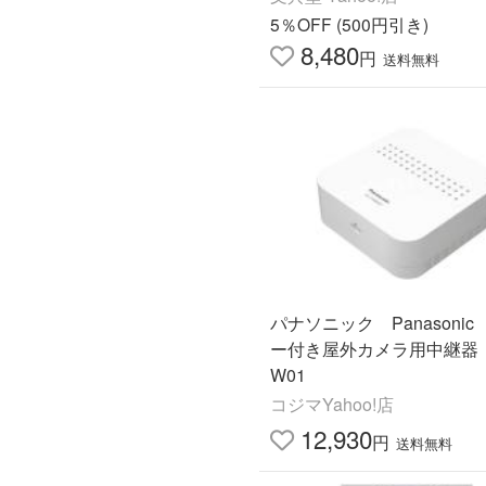
BIRO WPS-630 *
5％OFF (500円引き)
8,480
円
送料無料
パナソニック Panasoni
ー付き屋外カメラ用中継器 V
W01
コジマYahoo!店
12,930
円
送料無料