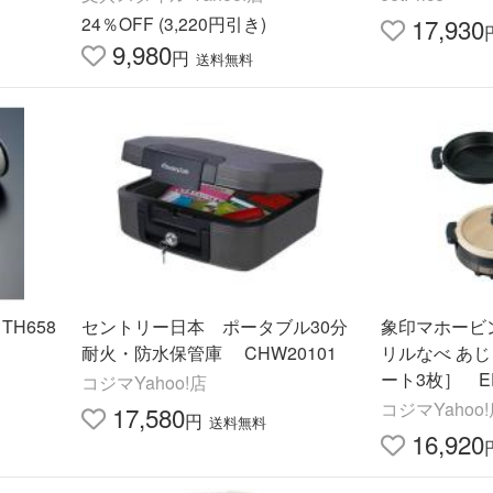
24％OFF (3,220円引き)
17,930
9,980
円
送料無料
H658
セントリー日本 ポータブル30分
象印マホービン
耐火・防水保管庫 CHW20101
リルなべ あじ
ート3枚］ EP
コジマYahoo!店
コジマYahoo
17,580
円
送料無料
16,920