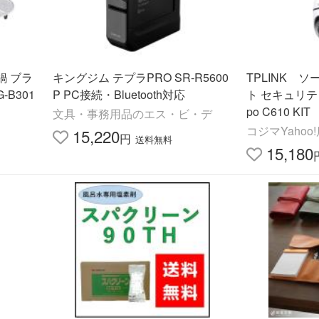
鍋 ブラ
キングジム テプラPRO SR-R5600
TPLINK 
B301
P PC接続・Bluetooth対応
ト セキュリテ
po C610 KIT
文具・事務用品のエス・ビ・デ
コジマYahoo
15,220
円
送料無料
15,180