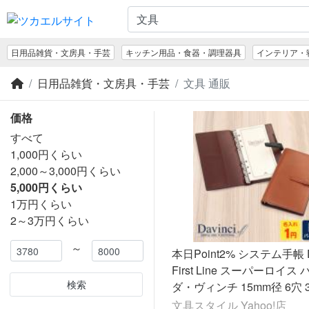
日用品雑貨・文房具・手芸
キッチン用品・食器・調理器具
インテリア・
日用品雑貨・文房具・手芸
文具 通販
価格
すべて
1,000円くらい
2,000～3,000円くらい
5,000円くらい
1万円くらい
2～3万円くらい
～
本日Point2% システム手帳 Da
First Line スーパーロイス
検索
ダ・ヴィンチ 15mm径 6穴 
名入れ付 本革 プレゼント 
文具スタイル Yahoo!店