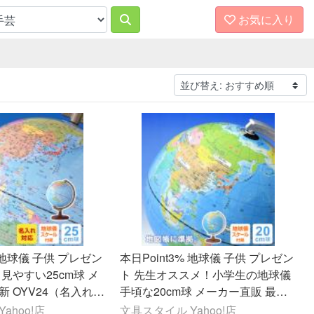
お気に入り
% 地球儀 子供 プレゼン
本日Point3% 地球儀 子供 プレゼン
 見やすい25cm球 メ
ト 先生オススメ！小学生の地球儀
新 OYV24（名入れ可
手頃な20cm球 メーカー直販 最新
 ラッピング無料）20
OYV11（誕生日 お祝い ラッピング
ahoo!店
文具スタイル Yahoo!店