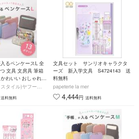
手帳が入るペンケースL 全
文具セット サンリオキャラクタ
つ 文具 文房具 筆箱
ーズ 新入学文具 S4724143 送
 かわいい おしゃれ
料無料
ワイスタイル)ヤフーシ
papeterie la mer
4,444
円
送料無料
送料無料