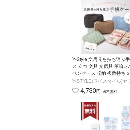
Y-Style 文房具を持ち運ぶ
ス 立つ 文具 文房具 筆箱 
ペンケース 収納 複数持ち 
かわいい おしゃれ たくさ
Y-STYLE(ワイスタイル)
ョ
4,730
円
送料無料