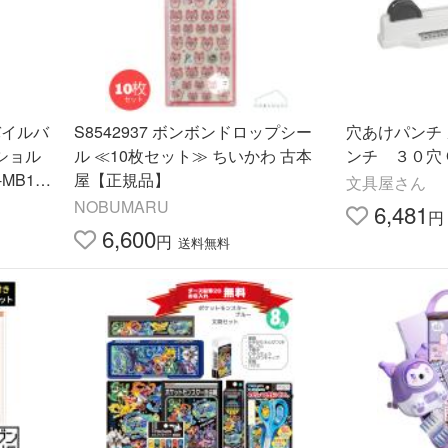
バイルバ
S8542937 ボンボンドロップシー
穴あけパンチ
ショル
ル ≪10枚セット≫ ちいかわ 古本
ンチ ３０穴 G
MB12
屋【正規品】
文具屋さん
NOBUMARU
6,481
円
6,600
円
送料無料