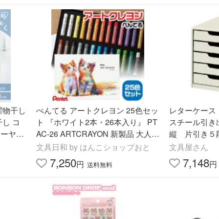
濯物干し
ぺんてる アートクレヨン 25色セッ
レターケース
干し コ
ト 『ホワイト2本・26本入り』 PT
スチール引き
オーヤマ
AC-26 ARTCRAYON 新製品 大人の
縦 片引き５段 
40 *
クレヨン おじいちゃん 芝崎春通
文具日和 by はんこショップおと
文具屋さん
7,250
7,148
円
円
送料無料