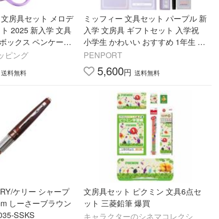
 文房具セット メロデ
ミッフィー 文具セット パープル 新
ト 2025 新入学 文具
入学 文房具 ギフトセット 入学祝
トボックス ペンケース
小学生 かわいい おすすめ 1年生 入
リーフ 単語帳 筆
学式 ギフト 文具 miffy プレゼント
ッピング
PENPORT
プ
名入れ 鉛筆
5,600
円
送料無料
送料無料
RRY/ケリー シャープ
文房具セット ピクミン 文具6点セ
5mm しーさーブラウン
ット 三菱鉛筆 爆買
帳) P1035-SSKS
キャラクターのシネマコレクシ