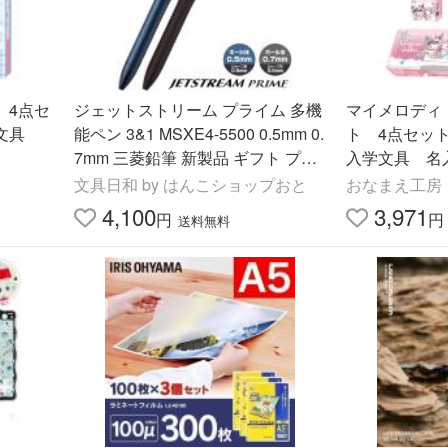
 4点セ
ジェットストリーム プライム 多機
マイメロディ
学文具
能ペン 3&1 MSXE4-5500 0.5mm 0.
ト 4点セッ
7mm 三菱鉛筆 新製品 ギフト プレ
入学文具 名入れ
ゼント ボールペン シャープペンシ
文具日和 by はんこショップおと
おなまえ工房
ル 高級ペン 高機能
4,100
3,971
円
円
送料無料