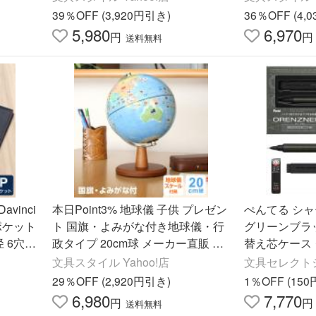
26/07
39％OFF (3,920円引き)
36％OFF (4,
5,980
6,970
円
円
送料無料
vinci
本日Point3% 地球儀 子供 プレゼン
ぺんてる シ
 ポケット
ト 国旗・よみがな付き地球儀・行
グリーンブラック
 6穴 3
政タイプ 20cm球 メーカー直販 最
替え芯ケース
限定モデ
新 OYV221 （誕生日 お祝い ラッピ
付き PP3003-
文具スタイル Yahoo!店
文具セレクトシ
ング無料）2026/07
29％OFF (2,920円引き)
1％OFF (15
6,980
7,770
円
円
送料無料