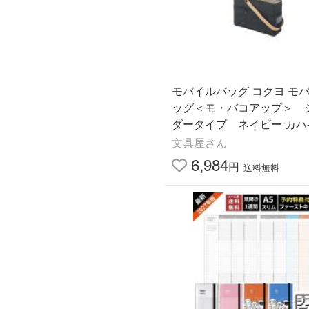
モバイルバッグ コクヨ モ
ッグ＜モ・バコアップ＞ 
ダータイプ ネイビー カハ-
NB
文具屋さん
6,984
円
送料無料