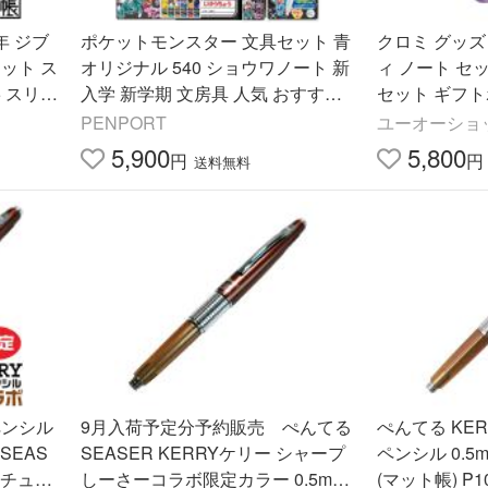
年 ジブ
ポケットモンスター 文具セット 青
クロミ グッズ
ット ス
オリジナル 540 ショウワノート 新
ィ ノート セッ
 スリム
入学 新学期 文房具 人気 おすすめ
セット ギフ
ら使用可
男の子 入学祝 ギフト 新入学 1年生
ボールペン ルーズ
PENPORT
ユーオーショ
筆入れ ポケモン
立て 修正テー
5,900
5,800
円
円
送料無料
ペンシル
9月入荷予定分予約販売 ぺんてる
ぺんてる KE
 SEAS
SEASER KERRYケリー シャープ
ペンシル 0.
ーチュー
しーさーコラボ限定カラー 0.5mm
(マット