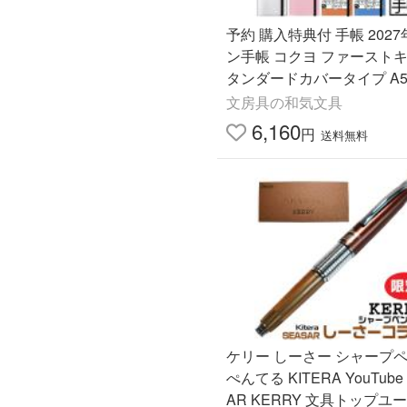
予約 購入特典付 手帳 2027
ン手帳 コクヨ ファーストキ
タンダードカバータイプ A5
KOKUYO 2026年11月か
文房具の和気文具
能
6,160
円
送料無料
ケリー しーさー シャープ
ぺんてる KITERA YouTube
AR KERRY 文具トップユ