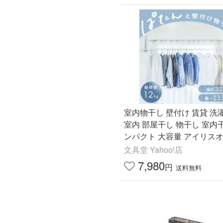
室内物干し 壁付け 賃貸 洗
室内 部屋干し 物干し 室内
ンパクト 大容量 アイリス
壁につける室内物干し WMR-
文具堂 Yahoo!店
7,980
円
送料無料