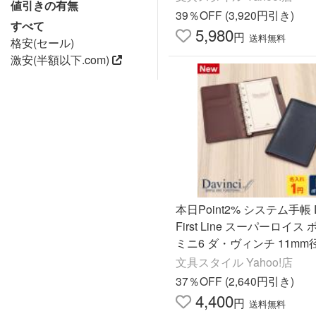
値引きの有無
モデル
39％OFF (3,920円引き)
すべて
5,980
円
送料無料
格安(セール)
激安(半額以下.com)
本日Point2% システム手帳 Da
First Line スーパーロイス
ミニ6 ダ・ヴィンチ 11mm径
色 1円名入れ付 本革 当店
文具スタイル Yahoo!店
ル
37％OFF (2,640円引き)
4,400
円
送料無料