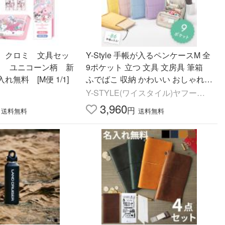
 クロミ 文具セッ
Y-Style 手帳が入るペンケースM 全
ト ユニコーン柄 新
9ポケット 立つ 文具 文房具 筆箱
無料 [M便 1/1]
ふでばこ 収納 かわいい おしゃれ
たくさん入る
Y-STYLE(ワイスタイル)ヤフーシ
ョ
3,960
円
送料無料
送料無料