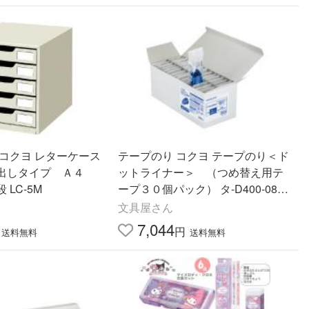
 コクヨ レターケース
テープのり コクヨ テープのり＜ド
出しタイプ Ａ４
ットライナー＞ （つめ替え用テ
LC-5M
ープ３０個パック） タ-D400-08N
X30
文具屋さん
7,044
円
送料無料
送料無料