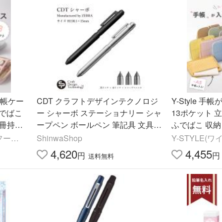
手帳ケー
CDT クラフトデザインテクノロジ
Y-Style 
ふでばこ
ー シャーボ ステーショナリー シャ
13ポケット 立
2冊持ち
ープペン ボールペン 筆記具 文具
ふでばこ 収納
ん入る
黒インク 赤インク ZEBRA
たくさん入る
ヤフーシ
ShinwaShop
Y-STYLE(
ョ
4,620
4,455
円
円
送料無料