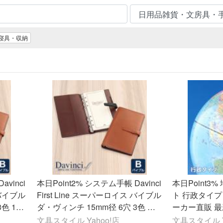
寝具・収納
vinci
本日Point2% システム手帳 Davinci
本日Point3
 バイブル
First Line スーパーロイス バイブル
ト 行政タイプ
3色 1円
ダ・ヴィンチ 15mm径 6穴 3色 本
ーカー直販 最
当店限定
革 プレゼント 当店限定モデル
誕生日 お祝い
文具スタイル Yahoo!店
文具スタイル Y