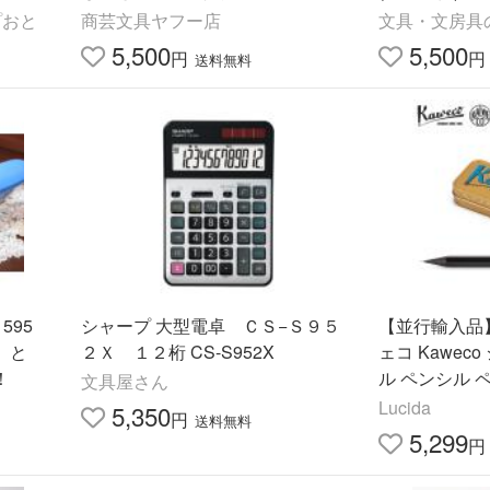
製品 リ
P1035-SSKS
プおと
商芸文具ヤフー店
文具・文房具の
5,500
5,500
円
円
送料無料
595
シャープ 大型電卓 ＣＳ−Ｓ９５
【並行輸入品】 
」と
２Ｘ １２桁 CS-S952X
ェコ Kawec
！
ル ペンシル 
文具屋さん
ヴェコスペシャ
Lucida
5,350
円
送料無料
ープペンシル
5,299
円