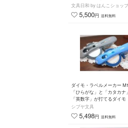
バー 文房具 オリジナル 新
文具日和 by はんこショッ
ミテッド
5,500
円
送料無料
ダイモ・ラベルメーカー M1
「ひらがな」と「カタカナ
「英数字」が打てるダイモ
シブヤ文具
5,498
円
送料無料