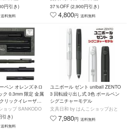
無料）2026/07
030円引き)
37％OFF (2,900円引き)
4,800
円
送料無料
送料無料
ャーペン オレンズネロ
ユニボール ゼント uniball ZENTO
 0.3mm 限定 金属
3 回転繰り出し式 3色 ボールペン
 クリックイレーザー
シグニチャーモデル
DAST
ョップ SANKODO
文具日和 by はんこショップおと
0円引き)
7,980
円
送料無料
送料無料