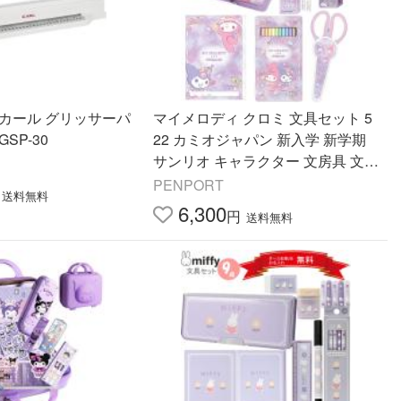
 カール グリッサーパ
マイメロディ クロミ 文具セット 5
SP-30
22 カミオジャパン 新入学 新学期
サンリオ キャラクター 文房具 文具
ギフトセット 筆入れ 鉛筆 色鉛筆
PENPORT
送料無料
ギフト プレゼント
6,300
円
送料無料