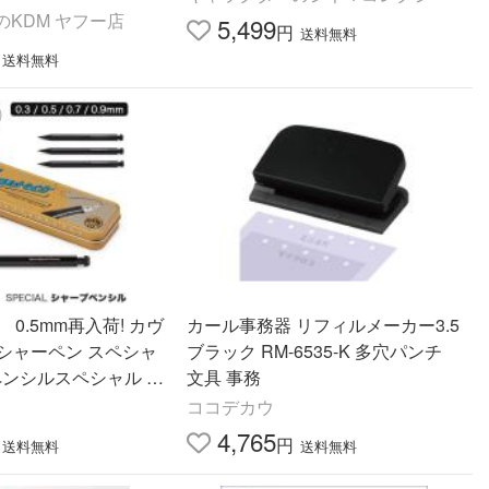
KDM ヤフー店
5,499
円
送料無料
送料無料
0.5mm再入荷! カヴ
カール事務器 リフィルメーカー3.5
o シャーペン スペシャ
ブラック RM-6535-K 多穴パンチ
ペンシルスペシャル カ
文具 事務
ル ブラック 黒 シャ
ココデカウ
 シャ
4,765
円
送料無料
送料無料