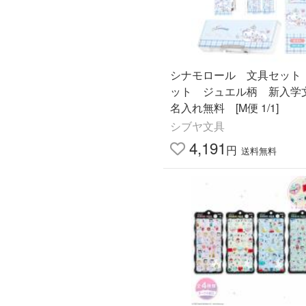
シナモロール 文具セット
ット ジュエル柄 新入
名入れ無料 [M便 1/1]
シブヤ文具
4,191
円
送料無料