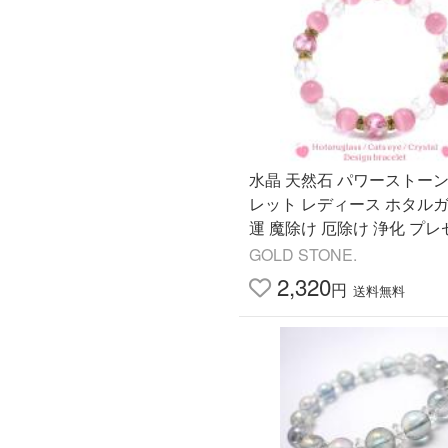
水晶 天然石 パワーストーン
レット レディース ホタルガ
運 魔除け 厄除け 浄化 プ
ギフト 贈り物 爆買 父の日
GOLD STONE.
2,320
円
送料無料