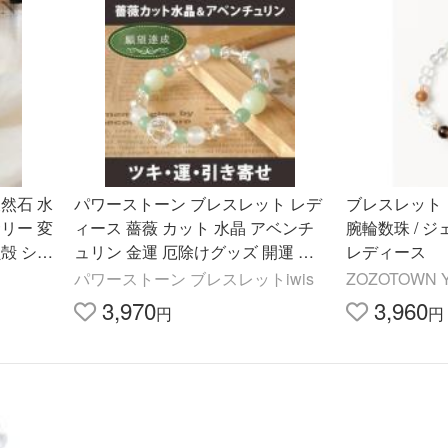
然石 水
パワーストーン ブレスレット レデ
ブレスレット
リー 変
ィース 薔薇 カット 水晶 アベンチ
腕輪数珠 / 
殻 シェ
ュリン 金運 厄除けグッズ 開運 魔
レディース
リー お
除け 仕事運 恋愛運
パワーストーン ブレスレットiwis
ZOZOTOWN Y
3,970
3,960
円
円