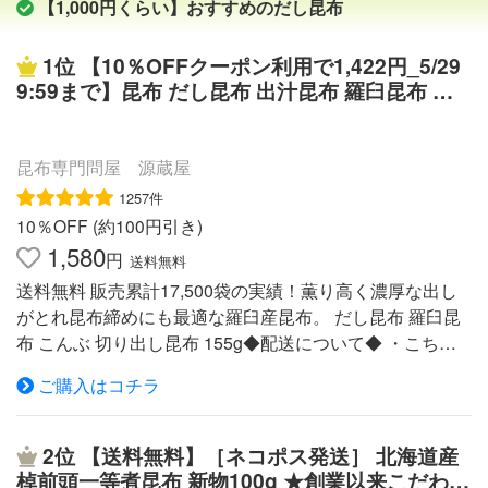
【1,000円くらい】おすすめのだし昆布
1位
【10％OFFクーポン利用で1,422円_5/29
9:59まで】昆布 だし昆布 出汁昆布 羅臼昆布 こ
んぶ コンブ 離乳食 無添加 減塩 国産 切り出し昆
布 155g【家計応援セール】
昆布専門問屋 源蔵屋
1257件
10％OFF (約100円引き)
1,580
円
送料無料
送料無料 販売累計17,500袋の実績！薫り高く濃厚な出し
がとれ昆布締めにも最適な羅臼産昆布。 だし昆布 羅臼昆
布 こんぶ 切り出し昆布 155g◆配送について◆ ・こちら
は【メール便 送料無料】商品です ・代引・日時指定はご
ご購入はコチラ
利用できません ・注文数によってはメール便複数口又は
宅配便（送料無料） ◆店長からのメッセージ◆ これまで
の販売累計は11000袋！世界遺産に指定されている 北海道
2位
【送料無料】［ネコポス発送］ 北海道産
知床《羅臼産》の昆布を 使いやすく大きめにカットしま
棹前頭一等煮昆布 新物100g ★創業以来こだわり