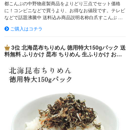
都こんぶの中野物産製商品をよりどり三点でセット価格
に！コンビニなどで買うより、お得なお値段です。テレビ
などで話題沸騰中 送料込み商品説明名称白爪すこんぶ 原
材料名 昆布（国内産）、醸造酢、かつおぶしエキス、発
ご購入はコチラ
酵調味料、たんぱく加水分解物、調味料（アミノ酸等）、
ソルビトール、酸味料、甘味料（ステビア抽出物）、（原
材料の一部に大豆を含む） 内容量 100g賞味期限6ヵ月保
3位
北海昆布ちりめん 徳用特大150gパック 送
存方法 高温多湿、直射日光を避けて保存 製造者 元木株式
料無料 ふりかけ 昆布 ちりめん 生ふりかけ おに
会社 大阪府大阪市福島区野田1丁目1-86大阪市中央卸売
ぎり ぽっきり
市場(本場)内 商品説明名称徳用すこんぶ 原材料名 昆布
（国内産）、醸造酢、かつおぶしエキス、発酵調味料、た
んぱく加水分解物、調味料（アミノ酸等）、ソルビトー
ル、酸味料、甘味料（ステビア抽出物）、（原材料の一部
に大豆を含む） 内容量200g賞味期限6ヵ月保存方法 高温
多湿、直射日光を避けて保存 製造者元木株式会社大阪府
大阪市福島区野田1丁目1-86 大阪市中央卸売市場(本場)内
商品説明名称梅おしゃぶり昆布 原材料名 昆布(北海道産)、
梅果肉、醗酵風調味液、たんぱく加水分解物(大豆)、かつ
おぶしエキス、調味料(アミノ酸等)、ソルビット、酸味