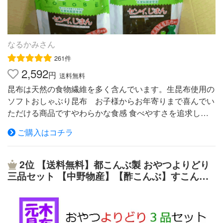
なるかみさん
261件
2,592
円
送料無料
昆布は天然の食物繊維を多く含んでいます。生昆布使用の
ソフトおしゃぶり昆布 お子様からお年寄りまで喜んでい
ただける商品ですやわらかな食感 食べやすさを追求し、
ソフトな仕上がりのためお子様からお年寄りまで幅広く愛
ご購入はコチラ
されています。 昆布はソフトで食べやすくさまざまな栄
養分がある海の野菜です。名 称 昆布加工品 原材料名 昆
布・砂糖・たん白加水分解物（大豆を含む）・かつお節エ
2位
【送料無料】都こんぶ製 おやつよりどり
キス・調味料（アミノ酸等）・酸味料・甘味料（ステビ
三品セット 【中野物産】【酢こんぶ】すこんぶ
ア・カンゾウ） 原料原産地名 国産（昆布） 内容量 22g 賞
酢昆布 おしゃぶり昆布 大容量 卸値 テレビ おや
味期限 300日 保存方法 直射日光・高温多湿の場所を避け
つ昆布 大容量 3点 三点 3品【送料無料】直送
常温で保存して下さい。 製造者 上田昆布株式会社S
【マラソン スーパーセール】うま味 【送料込
広島県広島市西区商工センター7丁目1-35
み】