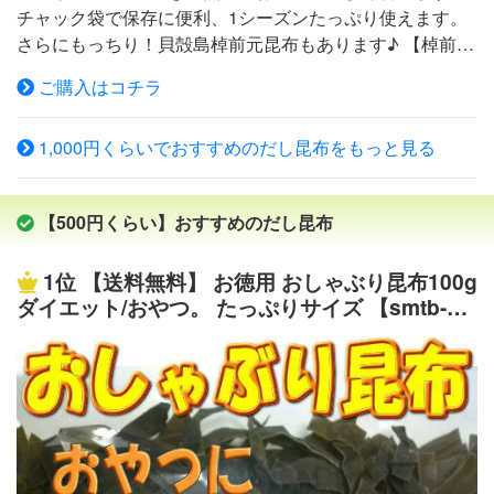
チャック袋で保存に便利、1シーズンたっぷり使えます。
ントクーポン 激安 わけあり 値下げ 無添加 自然食
さらにもっちり！貝殻島棹前元昆布もあります♪ 【棹前元
品
昆布とは】棹前煮昆布の根の部分を指し葉の部分より比較
ご購入はコチラ
的身が厚くもっちりとした食感があります →詳しくはコ
チラをクリック！ 貝殻島産 早煮昆布 原材料なが昆布
1,000円くらいでおすすめのだし昆布をもっと見る
（貝殻島産）（貝殻さお前採取品） 内容量200g 賞味期限
出荷時に120日以上のものをお出ししております。 保存方
法湿気を避けて常温で保存 加工者富山県高岡市問屋町90
【500円くらい】おすすめのだし昆布
番地 山三商事株式会社 TEL：0766-24-3660 【+ni】昆布
データ（源蔵屋調べ） 商品名 早煮昆布 産地 貝殻島産 食
1位
【送料無料】 お徳用 おしゃぶり昆布100g
感 固め ☆☆☆☆★ 柔らか 身の厚さ 薄い ☆☆★
ダイエット/おやつ。 たっぷりサイズ 【smtb-m
☆☆ 厚い 水戻り 遅い ☆☆☆☆★ 早い 向いている
s】
料理 出汁 ☆☆☆☆★ 煮物 特徴 貝殻島周辺海域は
他の産地よりも潮の流れが速く、そこで育った昆布は引き
締まった身に育つ為、長時間煮ても煮崩れず、滑らかな食
感が特徴の【食べて美味しい】煮昆布です。 成昆布にな
る前の若くて柔らかい昆布（棹前昆布）で、採取時期は6
月ですが天候などにより2週間程度決められた時間しか採
ることのできない大変希少な昆布です。 ■源蔵屋「昆布巻