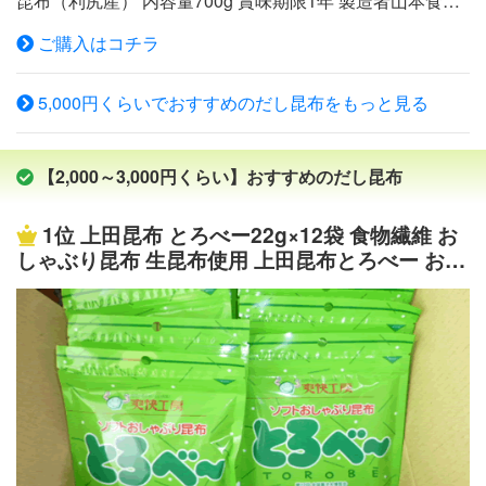
昆布（利尻産） 内容量700g 賞味期限1年 製造者山本食品
有限会社広島県尾道市新浜2-8-36 備考天然です。風味豊か
ご購入はコチラ
な利尻昆布です。カット品で使いやすい！お鍋やお味噌
汁、煮物の出汁としてご使用ください。 高級【天然】利
5,000円くらいでおすすめのだし昆布をもっと見る
尻産昆布です 出し昆布用です 使いやすいカット品 大入り
700gでたっぷり 天然昆布は出汁が良く出ます 利尻産なら
ではのコクのある出汁です
【2,000～3,000円くらい】おすすめのだし昆布
1位
上田昆布 とろべー22g×12袋 食物繊維 お
しゃぶり昆布 生昆布使用 上田昆布とろべー おや
つに おやつ昆布