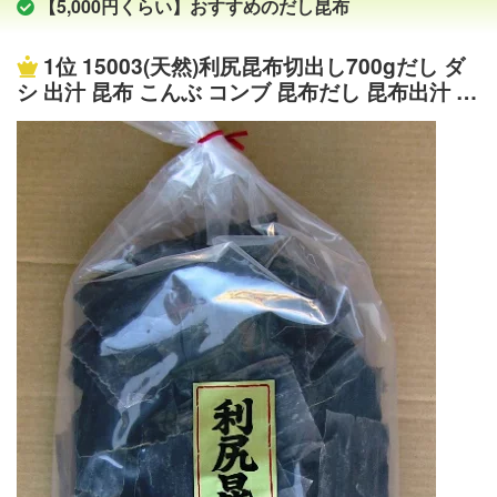
【5,000円くらい】おすすめのだし昆布
1位
15003(天然)利尻昆布切出し700gだし ダ
シ 出汁 昆布 こんぶ コンブ 昆布だし 昆布出汁 こ
ぶだし 無添加 離乳食 北海道 お取り寄せ