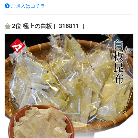
原材料名 昆布（中国産、加工地日本）、醸造酢、澱粉分
ご購入はコチラ
解物、ぶどう糖／調味料（アミノ酸等）、ソルビトール、
酸味料、甘味料（ステビア、カンゾウ）、（一部に大豆を
含む） 商品説明 食べやすいサイズになりました。ちょっ
2位
極上の白板 [_316811_]
とお腹が空いた時や、ダイエット中にお菓子が食べたくな
った時、禁煙中等等、お好きな用途でご賞味下さいま
せ。。※昆布の表面に白い粉のようなものが付着している
場合がありますがこれはカビではなくマンニットといわれ
る昆布の旨み成分が乾燥して出たものまたは調味料が乾燥
して固まったものです。そのままお召し上がられても大丈
夫です 製造者 今中物産 ※栄養成分表示 100gあたり
エネルギー 140kcal たんぱく質 10.1g 脂質 0.7g
炭水化物 58.4g 食塩相当量 6.6g（推定値）メール便
(ポスト投函）でのお届けになりますので商品の発送より
約3日〜4日でお届けできます。