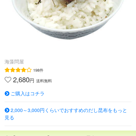
料、甘味料(ステビア抽出物) 内容量80g賞味期限6ヵ月保存
方法 高温多湿、直射日光を避けて保存 製造者元木株式会
社大阪府大阪市福島区野田1丁目1-86 大阪市中央卸売市場
(本場)内 商品説明名称おしゃぶり昆布 浜風 原材料名 昆布
（北海道産）、発酵調味料、たんぱく加水分解物（大
豆）、カツオエキス、調味料（アミノ酸等）、ソルビッ
ト、酸味料、甘味料（ステビア抽出物） 内容量80g賞味期
限6ヵ月保存方法 高温多湿、直射日光を避けて保存 製造者
海藻問屋
元木株式会社 大阪府大阪市福島区野田1丁目1-86 大阪市
198件
中央卸売市場(本場)内 ※平成27年4月1日よりクロネコメー
2,680
ル便→「ネコポス」へ変更になります。 「ネコポス」は
円
送料無料
宅配便同様の日数でお届け可能なヤマト新サービスです。
都こんぶ製！おやつよりどり3品セット 都こんぶ で有名
ご購入はコチラ
な中野物産のおやつをよりどり3品で 2100円！！白爪す昆
布梅おしゃぶり昆布徳用す昆布おしゃぶり昆布 浜風 こ
2,000～3,000円くらいでおすすめのだし昆布をもっと
の中からよりどり3品で2100円！！！ぎりぎり価格です！
見る
もちろん同じ商品を3品選んでもOK！