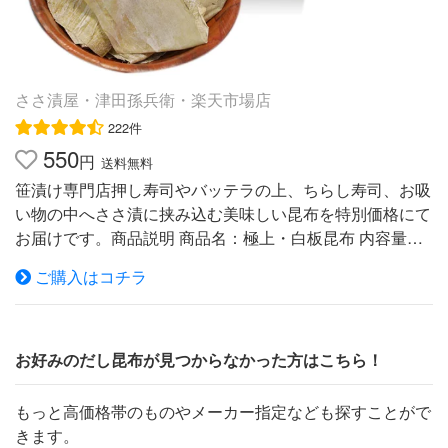
ささ漬屋・津田孫兵衛・楽天市場店
222件
550
円
送料無料
笹漬け専門店押し寿司やバッテラの上、ちらし寿司、お吸
い物の中へささ漬に挟み込む美味しい昆布を特別価格にて
お届けです。商品説明 商品名：極上・白板昆布 内容量：3
0g 原材料：昆布 原産地：北海道 消味期限：冷暗所で販売
ご購入はコチラ
日より12ケ月 製造業者：株式会社津田孫兵衛
福井県小浜市小浜今宮12番地 のどぐろ のど黒 ノ
ドグロ 若狭ぐじ ぐじ 甘鯛 サヨリ さより 鮭 サ
ーモン 鯖 焼き鯖 昆布締め 笹漬け 笹漬 ささ漬
お好みのだし昆布が見つからなかった方はこちら！
ささ漬け 干物 一夜干し 刺身 ご当地 お取り寄せ
お試し ギフト 名産品 お土産 おみやげ 福井 小
もっと高価格帯のものやメーカー指定なども探すことがで
浜 越前 若狭 鯖街道 北陸 新鮮 満天青空レストラ
きます。