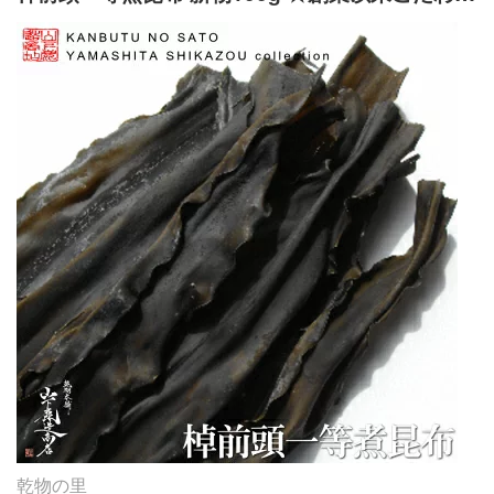
した。 レビュー4.75と、源蔵屋の看板商品です◎ 濃厚な
の知る人ぞ知る隠れ名品！ ★人気急上昇中↑コロ
香りの出しはもちろん 短冊状に切ってそのまま食べると
ナ・応援・在庫処分・ロス・訳あり・食材
自然のおやつになります。 羅臼産切り出し昆布 原材料昆
布（北海道羅臼産） 内容量155g 賞味期限出荷時に120日
以上のものをお詰めしております。 保存方法直射日光、
多湿はお避け下さい 加工者富山県高岡市問屋町90番地 山
三商事株式会社 TEL：0766-24-3660 源蔵屋の商品は様々
な用途や贈り物にご利用いただけます。 用途 だし昆布、
佃煮、おやつ、湯豆腐、おでん、お漬物 お祝いに 出産内
祝い、結婚祝い、新築祝い、入学祝い、結納返し、引き出
物、引き出物お祝い返し、成人祝い、卒業祝い ギフトに
プレゼント、お土産、手土産、プチギフト、誕生日、バー
スデー、菓子折り、おもたせ、贈答品 【+ras】昆布デー
タ（源蔵屋調べ） 商品名 羅臼産切り出し昆布 産地 羅臼
（養殖） 出汁の色 透明 ☆☆☆☆★ 黄金色 味わ
い 薄口 ☆☆☆☆★ 濃口 外観 黒い ☆☆☆
☆★ 茶褐色 向いている料理 出汁 ☆☆★☆☆
煮物 特徴 見た目は茶褐色で白粉（旨味成分であるマン
乾物の里
ニット）が吹いています。香りがよく、黄色味を帯びた濃