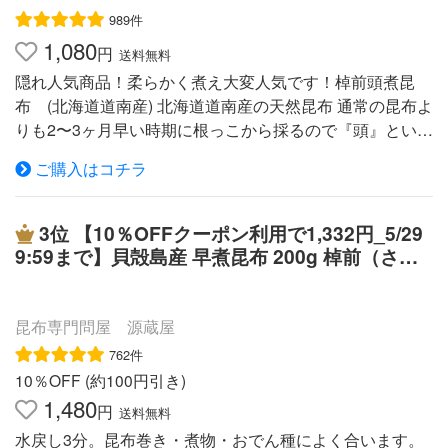
厚でこくのある高級だしがとれます。 出しをとった後も
989件
ふっくらと柔らかいのでそのまま具材としてお召し上がり
1,080
円
送料無料
いただけます。 出しだけでなくそのまま短冊状にきって
隠れ人気商品！柔らかく煮え大変人気です！棹前頭煮昆
おやつ昆布としてもお召し上がりいただけます。 ■天然と
布 (北海道道南産) 北海道道南産の天然昆布 通常の昆布よ
養殖の違い■ 羅臼昆布には天然と養殖があります。どちら
りも2〜3ヶ月早い時期に根っこから採るので『頭』という
も同じ海で育ちますが、天然はその名の通り自生してお
ものが付いています。通常の 棹前昆布と違いもっと昆布
り、養殖は漁師さんが筏（いかだ）に昆布の種を付けて海
ご購入はコチラ
が若いと思って頂ければ良いかもしれませんが、野菜感覚
で育てます。天然の方が色が黒くて幅が狭く、力強い出汁
ですごく柔らかく 煮えます。 100g (DM便サイズ約34cm×
がでます。養殖はアメ色で幅が広く、肉質は天然よりも柔
24cm×3cm) 約6ヶ月程度 詳しくは ⇒こちらから 包
3位
【10％OFFクーポン利用で1,332円_5/29
らかいのでそのまま食べるおつまみには養殖の方が好まれ
装不可・同梱不可 常温で保存して下さい。 ※代引決済の
9:59まで】貝殻島産 早煮昆布 200g 棹前（さお
ます。
場合は送料・手数料を加算致し ます。 メール便1個口1
まえ）昆布【家計応援セール】
個まで可/3個までレターパック可 御歳暮 お歳暮 お中
元 ギフト 進物 贈り物 送料無料 ご当地 熊本 み
昆布専門問屋 源蔵屋
やげ お土産 敬老の日 お祝い 母の日 父の日 お返
762件
し お年賀 御年賀 お見舞 御見舞 季節限定 ランキ
10％OFF (約100円引き)
ング 産地直送 出産祝 快気祝結婚祝 寿 入学祝 新
1,480
円
送料無料
築祝 内祝 プレゼント ブライダル ノベルティ 記念
水戻し3分。昆布巻き・煮物・おでん種によく合います。
品 粗品 法事 法要 仏事お香典 引出物 景品 ポイ