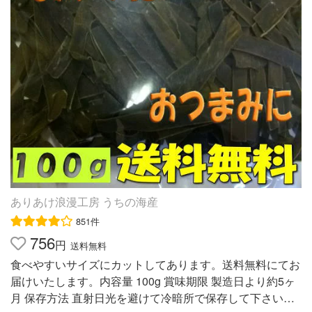
き用昆布」との違い■ 同じ貝殻島産の昆布ですが、幅が違
います。水で戻した後の幅が早煮昆布は10〜13cm、昆布
巻き用昆布は13cm〜15cm程度です ■日高昆布とどちらが
昆布巻きに向いているの？■ どちらも食べて美味しい煮昆
布で昆布巻きに最適です。日高昆布の方が身がしっかりと
しており、昆布巻きにして真ん中を切ると綺麗な丸が保て
ます。 甲乙つけがたい美味しさですので個人差があると
思います。是非食べ比べて見てくださいね。
ありあけ浪漫工房 うちの海産
851件
756
円
送料無料
食べやすいサイズにカットしてあります。送料無料にてお
届けいたします。内容量 100g 賞味期限 製造日より約5ヶ
月 保存方法 直射日光を避けて冷暗所で保存して下さい。