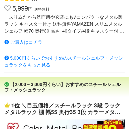
時25kg 個数：4個入り(4個のうち2個がストッパー機能付)
5,999
※大量にご注文の際、別途運賃を頂く場合がございますの
円
送料無料
で、予めご了承くださいませ。 ↓↓こちらもオススメです
スリムだから洗面所や玄関にも♪コンパクトなメタル製
♪↓↓ ワードローブ 2段セット ワードローブスリム幅55(幅
ラック キャスター付き 送料無料YAMAZEN スリムメタル
55×奥行45×高さ174.5cm) ワードローブスリム幅80(幅80×
シェルフ 幅70 奥行30 高さ140タイプ/4段 キャスター付 R
奥行45×高さ174.5cm)ご注文前のよくある質問についてご
S-14734CJH 本体サイズ 幅70×奥行30×高さ140cm 重量
確認下さい[ FAQ ] ＼＼おしゃれなハンガーラックも沢
ご購入はコチラ
6kg 材質 本体：スチール(粉体塗装)キャスター：ポリプロ
山ご用意中!／／ ＼＼＼他にもメタルラック取り扱いあり
ピレン 仕様 ●原産国：中国●組立品です●組立時間：約20-
ます！／／／ ＼＼小物の収納にぜひご利用ください!／／
5,000円くらいでおすすめのスチールシェルフ・メッシ
30分 商品説明 ●スリムタイプのメタルシェルフ●棚板サイ
ュラックをもっと見る
ズ：70×30cm●工具不要の簡単組立て式●キャスター付で
移動も簡単●色んなシーンのサブ収納として大活躍●棚板
耐荷重：20kg●支柱直径：約19mm 商品補足説明 ヤマゼ
【2,000～3,000円くらい】おすすめのスチールシェル
ン，山善，通販，ラック，棚，メタルシェルフ，スチール
フ・メッシュラック
ラック，スチール棚，カラー，スリム，4段，一人暮ら
し，シングル，シングルライフ，新生活，狭い部屋，ワン
1位
＼目玉価格／スチールラック 3段 ラック
ルーム，組立かんたん XUM70 XUM71 XUM69キャスター
メタルラック 棚 幅55 奥行35 3段 カラーメタル
付き スチールラック おうちすっきりラック オープンラッ
ラック CMM-55083 シェルフ アイリスオーヤマ
ク インテリア ランキング
高さ80cm メタルシェルフ 収納 インテリア 収納