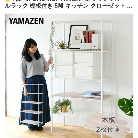
ルラック 棚板付き 5段 キッチン クローゼット 収
納 ウッドボード付き 落下防止 モノトーン シン
プル 白 黒 山善 YAMAZEN 【送料無料】 0523P