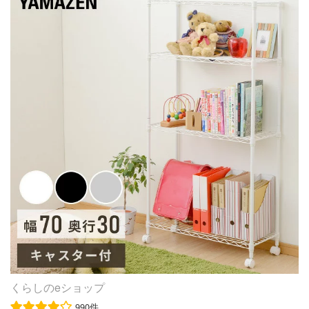
棚板が付いていますのでちょっとした衣類小物やバック・
AZEN 【送料無料】
帽子等を一緒に収納できます。 ※キャスターあり・なしが
選べます！※キャスターと本体は別梱包となる場合がござ
います。その際は別々のお届けとなる場合がございますの
で、予めご了承くださいますようお願い申し上げます。
商品仕様 商品名 メタルワードローブ SEW-913E 型番SE
W-913E ポール径25mm JAN 4967576411301 サイズ 幅91
×奥行46×高さ178.5cm(約) 耐荷重 全体:200kg / ハンガー:2
0kg / 棚板1枚あたり:60kg(約) 材質 棚板・ポール・ハンガ
ーパイプ:スチール（クロームメッキ）アジャスター:ナイ
ロン樹脂、スチール固定部分:ABS樹脂 セット内容 棚板×3
25mmポール（ジョイント式）×4 棚板固定部品×13（予備
含む） ハンガーパイプ固定金具×2 ハンガーパイプ×1 メー
カー アイリスオーヤマ株式会社 ※『メタルラック/MetalRa
ck』はアイリスオーヤマ(株)の商標です。 ※組み立てに便
利なゴムハンマーはコチラからご購入ください。 キャス
ター：【メタルラックキャスター MR-45C】 ポール径：2
くらしのeショップ
5mm材質：ナイロン樹脂耐荷重/1個：静止時75kg、走行
990件