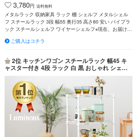
3,780
円
送料無料
メタルラック 収納家具 ラック 棚 シェルフ メタルシェル
フ スチールラック 3段 幅55 奥行35 高さ80 安い パイプラ
ック スチールシェルフ ワイヤーシェルフ※現在、お届け日
時のご指定はお受付出来かねております。※配送先住所・
ご購入はコチラ
カラー・数量など誤入力が増えております。ご注文確定前
に必ずご確認ください。※大変人気商品のため、お取り置
きは出来かねます。※ 収納率抜群！！奥行35cmで、衣
2位
キッチンワゴン スチールラック 幅45 キ
類・家電等の収納にぴったりなサイズです。br>組み立て
ャスター付き 4段 ラック 白 黒 おしゃれ シェル
はネジやクギを使わずに簡単に組み立てることができま
フ メタル 収納 棚 スリム ワゴン キッチン収納 炊
す。耐荷重は、棚板1枚当たり50kg、全体で100kgです。
飯器 ワゴン 洗面台 台所 サイドワゴン 北欧 シン
別売のキャスターを使用すれば、移動ラクラクのオリジナ
プル ホワイト ブラック ルミナスカラーラック lc
ルメタルラックに仕上げることができます。 ●商品サイズ
r45-4
（cm）：幅約55×奥行約35×高さ約80（アジャスター含
む）●耐荷重棚板1枚あたり：約50kg全体：約100kg●棚
板：3枚●主要材質 本体：スチール（エポキシ粉体塗装）
固定部分：ABS樹脂 キャスター メタルラックスリム おも
ちゃ 箱 収納 ボックス キッズ おもちゃ 収納 おもちゃ箱