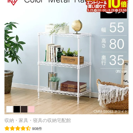
棚 おしゃれ トイレラック スチールラックすきま
収納 55cm パントリー 棚
収納・家具・寝具の収納宅配館
908件