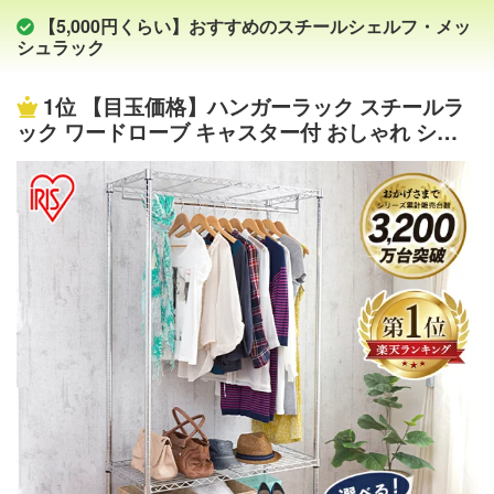
で、外に出てもおもちゃ入れにも最適●押入れなどの段差
【5,000円くらい】おすすめのスチールシェルフ・メッ
でも出し入れしやすいよう、従来より大きくなったキャス
シュラック
ターと取っ手●上部内寸：幅36 奥行65 深さ15cm●下部内
寸：幅36 奥行65 高さ35cm●囲いの長側面側はすべて着脱
1位
【目玉価格】ハンガーラック スチールラ
可能（高さ15cm)●床から底板高さ：9cm●耐荷重：各棚20
ック ワードローブ キャスター付 おしゃれ シン
kg●キャスター4個（直径50mm、うちストッパー付き2
プル ラック 幅91 3段 棚付き 収納ラック メタル
個） 商品補足説明 YAMAZEN ヤマゼン 山善 通販 押入れ
頑丈 SEW-913E コート掛け 洋服掛け 収納 スチ
収納 押入れ収納 クローゼット クローゼット収納 WIC ウ
ール キャスター アイリスオーヤマ [PICK] irispo
ォークインクローゼット 納戸 階段下 玄関 隙間 すき間 す
int新生活【あす楽】
きま 収納ラック ラック 収納カート ワゴン 一人暮らし 一
人暮らしインテリア 一人暮らし部屋 収納術 収納見直し 模
様替え 整理収納 すっきり暮らす 暮らしを整えるXU410/W
Hサイズ違いもございます⇒ クローゼットや押入れに便利
な収納アイテム特集⇒ インテリア ランキング