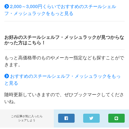
2,000～3,000円くらいでおすすめのスチールシェル
ルラック売り場で採用されるほどプロのバイヤーイチオシ
フ・メッシュラックをもっと見る
です。 スチールラックブランド「ルミナス」を含むドウ
シシャ製のスチールラックは80%以上の全国ホームセンタ
ーのスチールラック売り場で採用されるほどプロのバイヤ
ーから信頼されているラックです。「ルミナス」を手がけ
お好みのスチールシェルフ・メッシュラックが見つからな
るドウシシャ製のスチールラックシリーズは、一般のご家
かった方はこちら！
庭用ラック、クローゼット収納、オフィス収納ラックとし
てのご利用を目的に、リーズナブルでコストパフォーマン
もっと高価格帯のものやメーカー指定なども探すことがで
スに特化したスチールラックです。耐荷重に優れたスチー
きます。
ル製ラックはスチールラック 、ワイヤーラック 、 パイプ
ラック 、 シルバーラック 、 メタルシェルフ 、 ワイヤー
おすすめのスチールシェルフ・メッシュラックをもっ
シェルフ 、 ポールラック として、収納家具、収納棚 、
と見る
メタル製ラック、スチールシェルフ・メッシュラック ラ
随時更新していきますので、ぜひブックマークしてくださ
ンキング上位常連の激安・おしゃれな収納ラックです。 ※
いね。
ルミナス スチールラック・パーツはルミナス専用の為
エレクター社製 ホームエレクターや、アイリスオーヤマ
製品、山善、ニトリ、シェルゴ 製品のメタルシェルフと
この記事が気に入ったら
シェアしよう
の互換性はございませんのでご注意ください。どんなお部