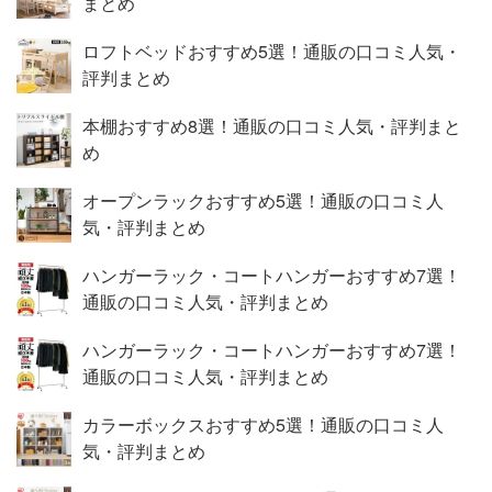
まとめ
エティーに富んだ8色のスチールラックです。ポール径19
mmで圧迫感が無くすっきりしたシルエットで、キッチン
ロフトベッドおすすめ5選！通販の口コミ人気・
収納ラック、洗面所ラック、リビングや寝室、クローゼッ
評判まとめ
ト内の収納、玄関収納ラックにもぴったり。 お気に入り
カラーでお部屋に彩アクセント商品名/型番ルミナス カラ
本棚おすすめ8選！通販の口コミ人気・評判まと
ーラック 4段 幅45cmモデル LCR45-4カテゴリポール径19
め
mm ルミナス カラーラック分 類スチールラック カテゴリ
オープンラックおすすめ5選！通販の口コミ人
カラーラックサイズ幅45.5×奥行29.5×高104cm※高さはナ
気・評判まとめ
イロンキャスター取付時の高さです。※標準アジャスタの
場合は高さ約102.3cm棚板サイズ幅45.5×奥行29.5cm（内
ハンガーラック・コートハンガーおすすめ7選！
寸：幅39×奥行23cm)設置サイズ45.5×29.5cm耐荷重棚板1
通販の口コミ人気・評判まとめ
枚あたり30kg（棚全体90kg）JANコードホワイト WH：
4549813634959ブラウン BR：4549813635000ブラッ
ハンガーラック・コートハンガーおすすめ7選！
ク BK：4550283108505グレー GY：4550283439043
通販の口コミ人気・評判まとめ
ベージュ BE：4550283439050本体重量約4.65kgコーテ
ィング/塗装粉体塗装素 材本体：スチール、スリーブ・キ
カラーボックスおすすめ5選！通販の口コミ人
ャスター：ABS樹脂セット内容・付属品シェルフ（棚板）
気・評判まとめ
×4枚、ポール（2分割式）、スリーブ（取付部品）、スト
ッパー付キャスター2個、ストッパーなしキャスター2個、