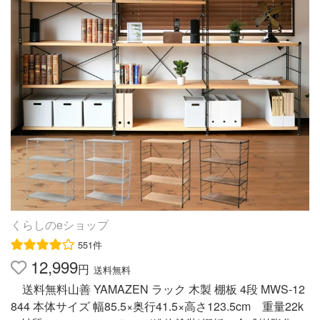
月1日より棚板2枚を追加し、カラーをリニューアルしまし
た。 商品補足説明 YAMAZEN ヤマゼン 山善 通販 メタル
シェルフ メタル シェルフ ラック スチールラック スチー
ル 25mm スチールシェルフ メタルシェルフ ワイヤーラッ
ク キッチン クローゼット 子供部屋 玄関 収納 収納家具 ラ
ック ディスプレイラック フリーラック オープンラック
テレビ台 TV台 テレビラック TVラック AVラック キッチ
ンラック リビングボード 多目的ラック 多目的棚 棚71170/
WH 71171/BK合わせて使うと便利なアイテム インテリア
ランキング
くらしのeショップ
551件
12,999
円
送料無料
送料無料山善 YAMAZEN ラック 木製 棚板 4段 MWS-12
844 本体サイズ 幅85.5×奥行41.5×高さ123.5cm 重量22k