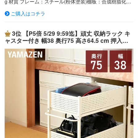
g 材質 フレーム：スチール(粉体塗装)棚板：合成樹脂化粧
繊維板(塩化ビニル樹脂) 仕様 ●原産国：中国●組立品です●
ご購入はコチラ
組立時間：約40-60分 商品説明 ●モノに合わせて棚の位置
を変えられる木製棚板のスチールラック●インボックスな
ど収納ボックスが縦に3個すっぽり収まるサイズ●棚は木
3位
【P5倍 5/29 9:59迄】頑丈 収納ラック キ
の質感があってお手入れも簡単な、合成樹脂化粧繊維板●
ャスター付き 幅38 奥行75 高さ64.5 cm 押入れ
軽くて強いフラッシュ構造で、1段あたり25kgの耐荷重●
収納 押入れ収納 押し入れ収納 収納ボックス ク
棚板はフックでフレームに引っ掛けるだけの簡単設置構造
ローゼット クローゼット収納 ウォークインクロ
●高さを調整できて、模様替えにも最適●棚板を追加した
ーゼット WIC 出し入れラクラク 山善 YAMAZEN
り複数揃えば、フラットに横連結可能▼別売りパーツの取
【送料無料】
り扱いを2022年1月より開始しました・追加棚板・キャス
ターセット(ストッパー付き2個、ストッパーなし2個)・コ
の字サポートバー●棚板サイズ：幅80 奥行37.5cm●可動式
棚板3枚(約12.5cm間隔、10段階高さ調節)●(最下段時)棚板
下5.4cm●耐荷重：1段あたり25kg、全体100kg●専用キャ
スター装着時耐荷重：1段あたり25kg 全体100kg●耐荷
重：1段あたり25kg、全体100kg●専用キャスター装着時耐
荷重：1段あたり25kg 全体100kg●専用キャスター装着
時：本体高さ128cm※2022年2月2日より、新色Aホワイト