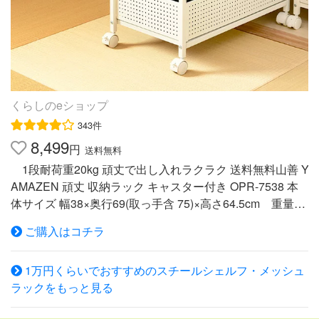
が追加になります。 商品補足説明 YAMAZEN ヤマゼン 山
善 通販 ウッドシェルフ スチールラック ディスプレイラッ
ク ウッドラック フリーラック オープンラック テレビ台 T
V台 テレビラック TVラック キッチンラック リビングボー
ド 多目的ラック 多目的棚 ラック 棚 シェルフ 木製棚板 一
人暮らし 一人暮らしインテリア 一人暮らし部屋 収納術 収
くらしのeショップ
納見直し 模様替え 整理収納 すっきり暮らす 暮らしを整え
343件
る ナチュラルインテリア 北欧インテリア 北欧ナチュラル
8,499
インダストリアルインテリア シンプルインテリア ホワイ
円
送料無料
トインテリア QD926/AWH 37478/AIV 57538/OK 37477/A
1段耐荷重20kg 頑丈で出し入れラクラク 送料無料山善 Y
BR追加棚やサイズ違いもございます⇒ フィットする収納
AMAZEN 頑丈 収納ラック キャスター付き OPR-7538 本
ボックスはこちら⇒ インテリア ランキング
体サイズ 幅38×奥行69(取っ手含 75)×高さ64.5cm 重量10
kg 材質 スチール(粉体塗装) 仕様 ●原産国：中国●組立品で
ご購入はコチラ
す●組立時間：約30-40分 商品説明 ●押入れ下空間やクロ
ーゼットの服の下を有効活躍する、キャスター付きの収納
1万円くらいでおすすめのスチールシェルフ・メッシュ
ラック●お客様からのご意見を基に、出し入れのしやすさ
ラックをもっと見る
や日々の使い勝手を改良した当店ロングセラーモデルをリ
ニューアル●目隠しパネル＆すき間の少ない放り込む収納