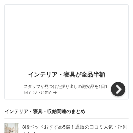
屋にもマッチする一番人気のホワイト。爽やかで清潔感が
あるので、お部屋のインテリアや、キッチン、ランドリー
スペースに大人気です。ホワイト同様に定番人気のブラウ
ン。落ち着いた雰囲気でどんなお部屋にもぴったり馴染み
ます♪大人っぽい雰囲気で高級感があると大人気のマット
な艶消しブラック。クールでスタイリッシュ♪お部屋に自
然に溶け込む新色グレーどんなお部屋にも合わせやすく、
インテリアを引き立ててくれるスタイリッシュなカラーで
す♪ふんわり癒されるエリソンナチュラルインテリア流行
のハリネズミカラーの「ベージュ」で、お部屋が優しい雰
インテリア・寝具が全品半額
囲気に♪ ルミナス ウッドハンドルボックス シリーズはこ
ちら ★スチールラック業界シェアTOPクラスのルミナス
スタッフが見つけた掘り出しの激安品を1日1
「カラーラック」シリーズバラエティーに富んだ5色のス
回くらいお知らせ
チールラックです。キッチンにぴったりな清潔感があって
優しい雰囲気のホワイトラック、王道の鉄板カラーのシッ
クで上品なブラウンラック、都会的でクール＆スタイリッ
インテリア・寝具・収納関連のまとめ
シュなブラックラック、新色グレーとベージュは、流行の
エリソンナチュラルインテリアにぴったりで、どんなお部
3段ベッドおすすめ5選！通販の口コミ人気・評判
屋にも合わせやすく、上品な装いにぴったり！など、バラ