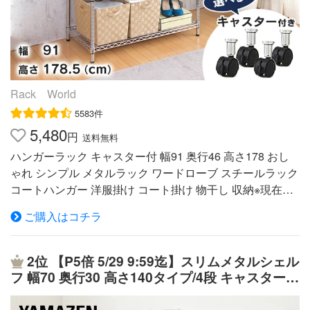
Rack World
5583件
5,480
円
送料無料
ハンガーラック キャスター付 幅91 奥行46 高さ178 おし
ゃれ シンプル メタルラック ワードローブ スチールラック
コートハンガー 洋服掛け コート掛け 物干し 収納※現在、
お届け日時のご指定はお受付出来かねております。※配送
ご購入はコチラ
先住所・カラー・数量など誤入力が増えております。ご注
文確定前に必ずご確認ください。【ハンガーラック ワー
ドローブ クローゼット 収納 スチールラック ハンガーラッ
2位
【P5倍 5/29 9:59迄】スリムメタルシェル
ク メタルラック 衣類収納 アイリスオーヤマ】 衣類が選び
フ 幅70 奥行30 高さ140タイプ/4段 キャスター付
やすいオープンタイプのワードローブです。 棚板とポー
き RS-14734CJH ランドリーラック リビングラ
ルは、クギやネジを使わずに簡単に組み立てられます。
ック テレビ台 玄関ラック 収納ラック 山善 YAM