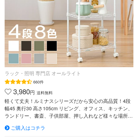
ラック おもちゃ 収納ラック おもちゃ 片付け ラック子ど
も おもちゃ 収納 おもちゃ 収納 ケース おもちゃ収納 リ
ビング 子供 おもちゃラック 子供 おもちゃ棚 収納棚
本 ラック 収納 子供 アイリスオーヤマカラーメタルラッ
ク 棚 かわいい おしゃれ 新生活 新生活応援 引っ越し
引っこし 一人暮らし 新居★急上昇キーワード↑↑ ひんや
りアイテム ラグ 座椅子 マットレス ソファー テーブル 収
納 本棚 ご注文前のよくある質問についてご確認下さい[
FAQ ] 組み立て動画はこちら その他のタイプはこちら 55
×35cm4段タイプ 75×35cm4段タイプ こちらもオススメ♪
ラック・照明 専門店 オールライト
カラータイプ1位 ＼今一番売れています／スチールラック
660件
4段 幅752位スチールラック 5段 幅1203位スチールラック
3,980
4段 幅55
円
送料無料
軽くて丈夫！ルミナスシリーズだから安心の高品質！4段
幅45 奥行30 高さ105cm リビング、オフィス、キッチン、
ランドリー、書斎、子供部屋、押し入れなど様々な場所で
大活躍！プロが選ぶ信頼度No.1ラック スチールラックブ
ご購入はコチラ
ランド「ルミナス」を含むドウシシャ製のスチールラック
は 80%以上（当社調べ）の全国ホームセンターのスチー