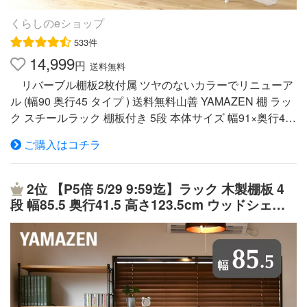
くらしのeショップ
533件
14,999
円
送料無料
リバーブル棚板2枚付属 ツヤのないカラーでリニューア
ル (幅90 奥行45 タイプ ) 送料無料山善 YAMAZEN 棚 ラッ
ク スチールラック 棚板付き 5段 本体サイズ 幅91×奥行46
×高さ183cm 重量20kg 材質 本体：スチール(粉体塗装)ウ
ご購入はコチラ
ッドボード：合成樹脂化粧繊維板(塩化ビニル樹脂)アジャ
スター：ナイロンテーパースリーブ：ABS樹脂 仕様 ●原
産国：台湾●組立品です●組立時間：約20-30分 商品説明 ●
2位
【P5倍 5/29 9:59迄】ラック 木製棚板 4
頑丈でシンプルなスチールタイプのラック●リバーシブル
段 幅85.5 奥行41.5 高さ123.5cm ウッドシェル
タイプの木製の棚板2枚が付属●棚位置を2.5cm間隔で細か
フ ディスプレイラック ワイヤーラック 棚 オー
く設定可能●棚板1段あたり約75kg耐荷重のしっかりモデ
プンラック シェルフ 棚 収納 リビング 子供部屋
ル●付属の棚板は、汚れをお手入れしやすい合成樹脂コー
キッチン 洗面所 山善 YAMAZEN 【送料無料】
ティング仕様●脚部にはアジャスターが付いてガタツキを
緩和●支柱直径：約25mm●棚板サイズ：幅91 奥行46cm●
棚板有効内寸：幅84 奥行39cm（支柱の内側）※2020年2