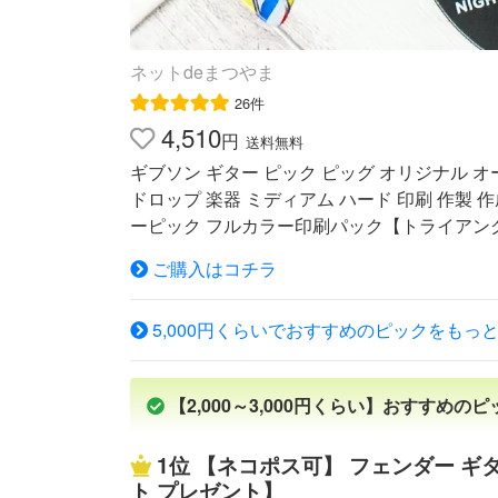
ネットdeまつやま
26件
4,510
円
送料無料
ギブソン ギター ピック ピッグ オリジナル 
ドロップ 楽器 ミディアム ハード 印刷 作製 
ーピック フルカラー印刷パック【トライアング
グルまたはティアドロップ 厚さ ミディアムまた
ご購入はコチラ
のピックの裏側にイラストや写真をフルカラー
クセサリー用またはバンドの物販としてご使用
5,000円くらいでおすすめのピックをもっ
稿 データによる入稿（イラストレータ、jpeg等
は「送料・お支払い」ページでご確認ください。
いのモニター環境により実際の色と多少違って
【2,000～3,000円くらい】おすすめのピ
ー印刷トップへ戻る 全てのカテゴリを見る重
くなっております。 在庫確保後にご注文案内
1位
【ネコポス可】 フェンダー ギタ
プ > フルカラー印刷 > ギターピック > ギブソン
ト プレゼント】