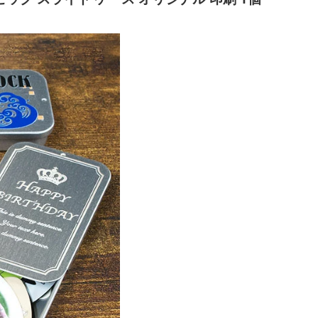
】
 50枚はこちらから 100枚はこちらから フルカラー印
お知らせ メーカー都合により、ピックの在庫が少なくな
いますので、必ずご注文前にご連絡ください。 トップ >
10枚