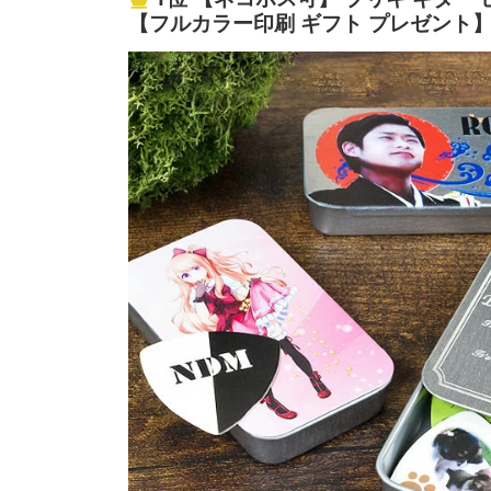
【フルカラー印刷 ギフト プレゼント
って見える事がありますことをご了承ください。
刷トップへ戻る 全てのカテゴリを見る重要な
っております。 在庫確保後にご注文案内を行
フルカラー印刷 > ギターピック > フェンダー 