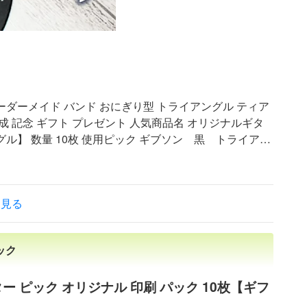
オーダーメイド バンド おにぎり型 トライアングル ティア
作成 記念 ギフト プレゼント 人気商品名 オリジナルギタ
ル】 数量 10枚 使用ピック ギブソン 黒 トライアン
はハード 色数 4色フルカラー+ホワイト 内容 ギブソン
印刷してオリジナルピックを作製します。 記念品やア
いただけます。 価格はピック代込みのお値段です。 入
と見る
） 納期 入稿後10営業日程度 送料 通常配送（小） 送料
 （新規ウインドウで開きます） サンプル 不可 ※お使
見える事がありますことをご了承ください。 フルカラ
ック
要なお知らせ メーカー都合により、ピックの在庫が少な
を行いますので、必ずご注文前にご連絡ください。 トッ
ー ピック オリジナル 印刷 パック 10枚【ギフ
 10枚