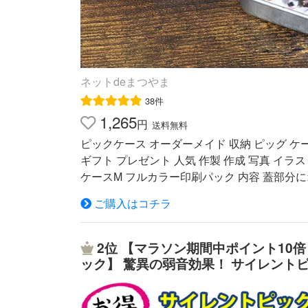
ネットdeまつやま
38件
1,265
円
送料無料
ピックケース オーダーメイド 収納 ピッグ ケ
ギフト プレゼント 人気 作製 作成 写真 イラ
ケースM フルカラー印刷パック 内容 蓋部
や記念品やまたはバンドの物販としてご使用いた
ご購入はコチラ
70×13h(mm)内寸 37×67×11h(mm) 数
よる入稿（jpeg、ai等） 納期 入稿後10営
ージでご確認ください。 （新規ウインドウで開
2位
【マラソン期間中ポイント10
す。 サンプル 不可 ※お使いのモニター環
ック】 驚異の弱音効果！ サイレントピック 
了承ください。 フルカラー印刷トップへ戻る 全
リーズ革製ピックケース アコースティッ
ス #ブリキケース #スライドケース #オーダーメ
spslpkg