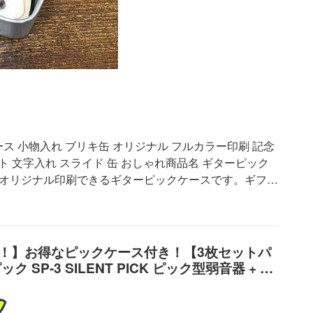
ース 小物入れ ブリキ缶 オリジナル フルカラー印刷 記念
スト 文字入れ スライド 缶 おしゃれ商品名 ギターピック
分にオリジナル印刷できるギターピックケースです。ギフト
だけます。 ピックは別売りです。 サイズ 外寸 40×
量 1個 素材 ブリキ 色数 4色フルカラー+ホワイト 入稿 データに
業日程度 送料 通常配送（小） 送料は「送料・お支払い」ペ
きます） ネコポス 10個まではネコポス発送可能で
倍！】お得なピックケース付き！【3枚セットパ
境により実際の色と多少違って見える事がありますことをご
SP-3 SILENT PICK ピック型弱音器 + ペ
てのカテゴリを見る #ケース #小物入れ #ピックケー
クギターのミュート 弱音器 消音ピック SP3
イド #写真印刷 #イラスト #ギターピック #缶ケース #