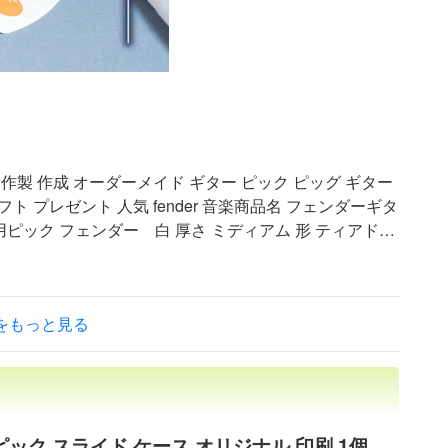
作製 作成 オーダーメイド ギター ピック ピッグ ギター
フト プレゼント 人気 fender 音楽商品名 フェンダーギタ
用ピック フェンダー 白 厚さ ミディアム 形 ティアドロ
ー+ホワイト 内容 フェンダーギターピックの裏側にイラ
ピックを作製します。ティアドロップかトライアングル
分だけのピックを手にすることができます。記念品やアク
クをもっと見る
込みのお値段です。 入稿 データによる入稿（イラスト
度 送料 通常配送（小） 送料は「送料・お支払い」ページで
） ネコポス ネコポスでの発送可。送料が385円となり
明記してください。ご注文確定後に送料を変更いたしま
ットまたは銀行振込のみです。 ・代引きはご利用いただ
ック スライド ケース オリジナル 印刷 1個
ル 不可 ※お使いのモニター環境により実際の色と多少違