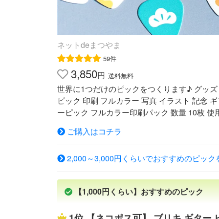
ネットdeまつやま
59件
3,850
円
送料無料
世界に1つだけのピックをつくります♪ グッズ 
ピック 印刷 フルカラー 写真 イラスト 記念 ギ
ーピック フルカラー印刷パック 数量 10枚 使
ップまたはトライアングル 色数 4色フルカラ
ご購入はコチラ
ストや写真をフルカラー印刷してオリジナル
をお選びください。 10枚作製でお気軽に自
2,000～3,000円くらいでおすすめのピッ
セサリー用にいかがですか？ 価格はピック代
レータ、jpeg等） 納期 入稿後10営業日程
ご確認ください。 （新規ウインドウで開きます
【1,000円くらい】おすすめのピック
ます。ご注文の際に備考欄にネコポス希望と
す。 ※ご注意ください※ ・お支払いはクレジ
1位
【ネコポス可】 ブリキ ギター ピ
けません。 ・着日指定も出来ません。 サンプ