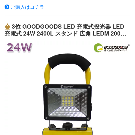
災グッズ商 品 名:LED作業灯 乾電池式 単3形4本使用 商品
力ポート搭載で、USB給電可能なiPhone、iPad、スマ
ご購入はコチラ
状態:新品＆未使用 商品番号:YC-N3K JANコード:4571461
ホ、Tablet、WiFiルータ、ゲーム機等への充電が可能で
861838 LEDパワー:10W 全光束（明るさ）:1200lm 発光
す。 IP65防塵防水規格です。PC材質を強化しIP65相当の
色:昼光色(6000K) 光源数:COB LEDチップ×1 点灯モード:H
3位
GOODGOODS LED 充電式投光器 LED
防塵・防水性能を保証し、雨の当たる屋外や粉塵の多い環
i・Mid・Lo・SOS（4モード） 照射角度:120°（広角） 点
充電式 24W 2400L スタンド 広角 LEDM 200W
境でご使用可能です。 【強力マグネット付きで様々なシ
灯時間:爆光 約4時間以上（市販の新品乾電池使用時） 弱
相当 防水・登山 LEDポータブルAC投光器コード
ーンで活躍すること間違いなし!】 底部にマグネットが付
光：最大24時間点灯可（乾電池の種類によって異なる）
レス ワークライト DC作業灯 屋外 照明 野外 野
いており、鉄面への固定、フックの壁掛け、無論スタンド
使用電池:単三形アルカリ乾電池×4本（別売） ※充電式ニ
球練習 緊急用品 台風 防災グッズ（GH12-2）
としての床置き使用もお勧めます。 作業するとき、両手
ッケル水素電池も使用可能です。 角度調整:前後180° 防水
が解放され、作業も快適なワークに楽! 前後180度の方向
等級:IP65 サイズ:W170.7*H126.53*D44.5mm 重 量:390g
が調節可能で、仕事のときには働きやすいです。 キャン
(本体) 材質:ABS+PC セット内容:ライト本体、保証書、取
プ・アウトドア、災害時の非常ライト、製造ライン 自動
扱説明書 メーカー希望小売価格はメーカーサイトに基づ
車整備、工事現場、倉庫作業、トラック荷台作業などにも
いて掲載しています★お勧めポイント★ LEDワークライ
適合です。 商品仕様 品番 YC-02W（GOODGOODS正規
ト 手軽な乾電池式 充電不要・コードレス 単3電池4本
品） JANコード 4571461861418 LED Power COB LED 2
で、いつでもどこでも利用可能！ 作業現場やアウトド
0w 入力電圧 AC100V〜240V/ 50/60Hz兼用 明るさ（全光
ア・緊急時のためにも備えておきたい、様々な場面で活躍
束） 2500lm 調光機能 HIGH・LOW・SOS・FLASH（4段
するライトです。 ●高輝度COBチップ採用 単一面で発光
階）光色 昼光色 照射角度 120° 点灯時間 HIGH:約3時間 LO
する大光量の長方形COBタイプLEDを搭載することによ
W:約6時間 充電時間 約4〜5時間 バッテリ 内蔵式バッテリ
り、 一面で均一に発光し光のバラつきを抑えます。 豆粒