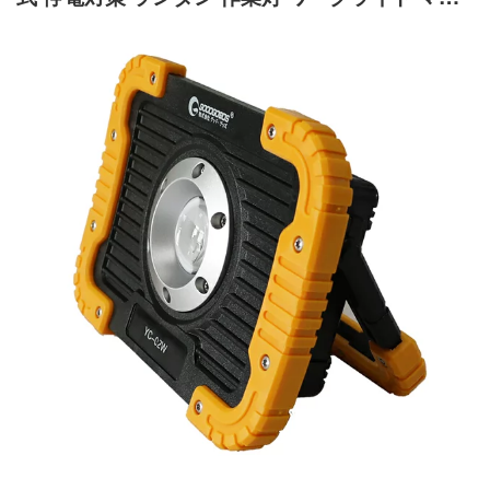
ネット付 釣り キャンプ 犬散歩 地震 cobタイプ
高輝度 20W 2500lm 超軽量 手持ち 登山 イベン
ト 夜間照明 アウトドア 屋外 台風YC-02W