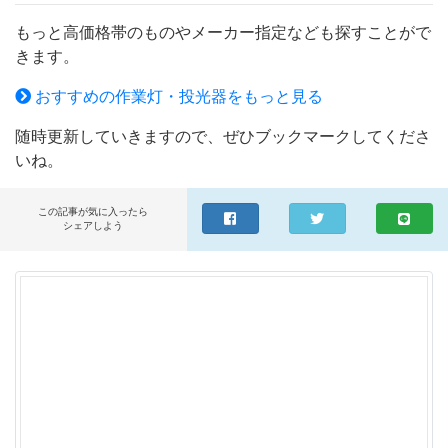
カバーは強化ガラス：普通のガラスの4〜5倍の強度を持つ
もっと高価格帯のものやメーカー指定なども探すことがで
強化ガラスを採用、光線の透過率は大幅アップします。透
きます。
過率は98％以上に達する！ ◆放熱性のいいアルミ合金：
アルマイト処理のアルミ採用することで、放熱性を更なる
おすすめの作業灯・投光器をもっと見る
段階に引き上げ！耐熱範囲内の正常な働きを保ちます。
随時更新していきますので、ぜひブックマークしてくださ
◆角度調整可能：ライトは柔軟な角度調整機能を持ってま
いね。
す。使い方も非常にカンタン！ ◆驚きの長寿命：本製品
は100000時間以上の長寿命で、他の商品の2000時間を遥
かに凌駕します。 ◆ファッションの設計：アルミ合金の
この記事が気に入ったら
シェアしよう
ボディ、グレーの外観は高級感が持ってます。 ◆広い使
用範囲：トンネル、掲示板、ガソリンスタンド、夜間作
業、現場工事、駐車場、公園、運動場にも様々な場所で活
躍します！ 【注意事項】 ◆防水規格IP66，雨、波など恐
くなく水に浸入することもできますが、長時間に水に浸す
ことはダメです。 ◆製造上どうしても細かな汚れ、傷等
が発生する場合がございますが、その旨ご理解頂いたうえ
での注文をお願いいたします。 ◆取り扱い説明書等は付
属していない。予めご了承ください。 ◆必ず整備工場や