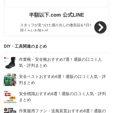
専門業者にて取付けを行ってください。弊社は専門の知識
を持っておりませんので、取り付けなどのお問い合わせに
は対応できません。 ◆商品の仕様、デザインを改良のた
半額以下.com 公式LINE
め止むを得ず予告なしで一部変更する場合がありますので
予めご了承下さい。 ◆規定電圧以外での点灯確認が故障
スタッフが見つけた掘り出しの激安品を1日1
回くらいお知らせ
の原因になりますので絶対にお止め下さい。 【保証】 ◆
当商品は12っヶ月保証となります。 ◆お届けから1週間以
内にご連絡のあった不良品の保証対応の送料は当方が負担
DIY・工具関連のまとめ
いたします。 ◆保証期間内の不良品ですが、交換のみ対
応しております。往復送料はお客様負担となります。在庫
作業靴・安全靴おすすめ7選！通販の口コミ人
がない時だけ返金しますので、ご了承ください。製品仕様
気・評判まとめ
商品名 10W 投光器 消費電力 10W（100W相当） 発光色
昼光色(6500K) ルーメン 800LM 定格電圧 AC 80-260V 定
安全ベストおすすめ6選！通販の口コミ人気・評
格周波数 50/60 Hz 防水規格 IP66 本体 アルミ合金 照射角
判まとめ
130° コードの長さ 約3.0m(プラグ付） 重量 0.4KG サイズ
(約) 113X85X70(mm) 寿命 100000時間 商品内容 10W 投光
安全標識おすすめ6選！通販の口コミ人気・評判
器 X 1 ※コンセントを差し込んでから約2-3秒ほどで点灯い
まとめ
たします。 商品詳細 LED採用の省エネ投光器ライトで
す。10Wと省電力で、従来の100W相当の明るさです！ IP
作業服用ファン・送風装置おすすめ8選！通販の