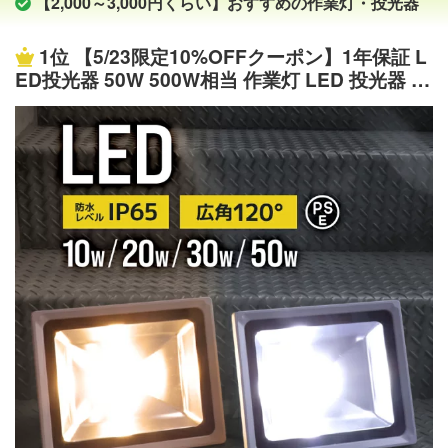
【2,000～3,000円くらい】おすすめの作業灯・投光器
には、設置面が傷つきにくいゴムカバー付で安心 ●2段階
たりなど、4通りの様々な使い方ができます。 ●用途 夜間
調光機能を搭載。最大12時間（電池3本使用）の連続点灯
作業、自動車整備、アウトドア、駐車場、倉庫照明、停電
1位
【5/23限定10%OFFクーポン】1年保証 L
が可能 ●充電はAC100V-240Vでご家庭・海外で充電可能
対策、災害対策、 キャンプ、夜釣り、山登り、散歩、夜
ED投光器 50W 500W相当 作業灯 LED 投光器 昼
商品仕様 商 品 名 LED充電式作業灯 商品状態 新品＆未使
間警備、防犯、護身用時に大活躍しています。 商品仕様
光色 電球色 壁掛け照明 舞台照明 屋内 屋外 照明
用 商品番号 GH12-2 JANコード 4571461860633 LEDチッ
商 品 名 LED作業灯 乾電池式 単3形4本使用 商品状態
ポータブル投光器 ledライト IP65 看板灯 集魚灯
プ 24W 全光束 2400lm 発光色 昼光色(6000K) 光源数 LED
新品＆未使用 商品番号 YC-N3K JAN（GS1）コード
夜間照明 現場工事 ACコード付 送料無料
チップ×24 照射角度 120°（広角） 点灯モード HIGH/LOW
4571461861838 LEDパワー 10W 全光束（明るさ） 1200l
（2段階） 使用時間 約12時間 充電時間 約4〜6時間 使用電
m 光源数 COB LEDチップ×1 点灯モード Hi・Mid・Lo・S
池 18650型充電池*3本（品番：LDC-361A） 電池寿命 充
OS（4モード） LEDパワー 100W 照射角度 120°（広角）
放電サイクル回数：約500回 充電方法 AC充電：AC100V-2
点灯時間 爆光：約4時間以上（市販の新品乾電池使用時）
40V 防水等級 防滴仕様 角度調整 前後130〜150°、左右36
弱光：最大24時間点灯可（乾電池の種類によって異なる）
0° 材 質 アルミニウム合金 ＋ 強化ガラス ＋ PC 質量 約72
防水等級 IP65 使用電池 単三形アルカリ乾電池×4本（別
0g(本体) 本体サイズ 約W171.6*H126.8*D45.9mm 化粧箱
売） ※充電式ニッケル水素電池も使用可能です。 角度調整
サイズ W150*H210*D115mm セット内容 投光器本体、18
前後180° 防水等級 IP65 サイズ W170.7*H126.53*D44.5m
650型電池（品番：LDC-361A）*3本、 ACアダプター（品
m 重量 390g(本体) 材質 ABS+PC セット内容 ライト本
番：ZC42-A）、保証書、 取扱説明書 注意事項 ※非常に明
体、保証書、取扱説明書 注意事項 ※乾電池は付属しており
るいので直視は危険です！ ※規定の電源で充電してくださ
ません。 ※充電式ニッケル水素電池も使用可能です。 ※点
い。ほかの電圧での充電はやめてください。ほかの電圧で
灯時間は乾電池の種類によって異なる ※新旧・異種・異な
の充電は、重大な事故の原因となり。非常に危険です。 ※