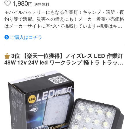
1,980
様・デザインは改良のため予告なく変更することがありま
円
送料無料
す。 配送について 送料 無料 ※北海道・沖縄・離島等、一
モバイルバッテリーにもなる作業灯！キャンプ・暗所・夜
部地域は別途中途料がかかります。 備考 ・あす楽の対象
釣り等で活躍。災害への備えにも！メーカー希望小売価格
エリアはこちらへ →【対象エリア】 ・配達地域や交通事
はメーカーサイトに基づいて掲載しています※概要はキャ
情等により、希望配達日時にお届けできない場合がござい
ンペーンページをご確認ください。スマホも充電できる
ます。あらかじめご了承ください。 ▼検索ワード LED投
ご購入はコチラ
超発光 400ルーメン LEDワークライト LAD WEATHERア
光器 LED 投光器 投光機 ワークライト LEDチップ LED投
ウトドアブランドのラドウェザーから、マルチに使えるL
光機 LED照明 野外灯 作業灯 集魚灯 看板灯 屋内 屋外 照明
EDライトが誕生した。乾電池が不要の充電式なので、繰
3位
【楽天一位獲得】ノイズレス LED 作業灯
倉庫 船舶 トラック 荷台 防犯灯 駐車場灯 アウトドア ナイ
り返し使えて経済的。更にモバイルバッテリーとしても機
48W 12v 24V led ワークランプ 軽トラ トラック
ター 多用途 省エネ 防水 10W 20W 30W 50W 75W 100W 1
能するので、スマートフォンへの充電も可能。停電時や野
バックライト 路肩灯
50W 200W 300W 400W 敬老の日 母の日 父の日 ギフト 誕
外など、電源が確保できない時には安心の機能だ。充電残
生日 プレゼント 父の日ギフト 誕生日プレゼント 結婚祝い
量も一目でわかるので、使用中に突然充電が無くなる心配
福袋 メンズ レディース 男性 女性 あす楽 人気 おすすめ 送
は無い。肝心のライトは懐中電灯の様にスポットで照らす
料無料 WEIMALL GARAGECOLLECTION
LEDトップライト、作業灯やデスクライトの様に周囲を広
くを照らす側面COBライト、2種類の点灯方法を使用でき
るので、1台で幅広いシーンに使用できる。マグネットや
フックも付いているので、手持ち以外でも使える。電気の
無いガレージやレンタル倉庫での作業ではシャッターや