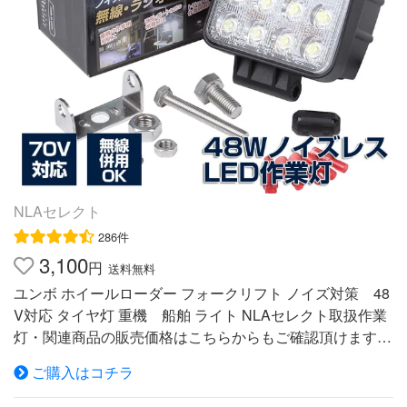
壁、天井に付けて、車の整備やタイヤ交換は車体やボンネ
ットに付けて、停電時などの室内ではフックで天井から吊
り下げて、登山やキャンプなどのアウトドアではテントや
リュックに吊り下げて、場所を選ばず使用できる。夜間の
散歩や手元を照らすデスクライトとして日常使いはもちろ
ん、防災グッズ、車載用として非常時の備えにも。■作業
灯にも懐中電灯にもなる2way点灯懐中電灯の様に遠くま
でスポットで照らせるトップLEDライトと作業灯やデスク
ライトの様に周囲全体を広く照らす側面COBライトの2種
類の点灯を切り替えることができる。状況にあわせて使い
NLAセレクト
分ければ、これ1つで様々なシーンに対応。■COBによる
286件
面発光でワイドな 照射側面ライトはCOB高輝度ライト採
3,100
用。COB(チップオンボード)とはLEDの光を1つにまとめ
円
送料無料
ることで、均一なひとつの面で発光し、光のバラつきやム
ユンボ ホイールローダー フォークリフト ノイズ対策 48
ラのない白色光を実現した発光方式。LED特有のつぶつぶ
V対応 タイヤ灯 重機 船舶 ライト NLAセレクト取扱作業
感を抑え、高反射、高放熱、低劣化が特徴です。■明るさ
灯・関連商品の販売価格はこちらからもご確認頂けます L
が調整できるトップLEDライトは3Wの電球が2つ、最大2
ED作業灯の取扱い説明書（カラー版）をご用意致しまし
40ルーメンの明るさを放つ。側面COBライトは5WのCOB
ご購入はコチラ
た。 以下のリンクをクリックしますと説明書を ダウンロ
が付いており、最大400ルーメンの明るさを放つ。明るさ
ードしてお使い頂けます↓↓ ITEM INFORMATION 作業灯