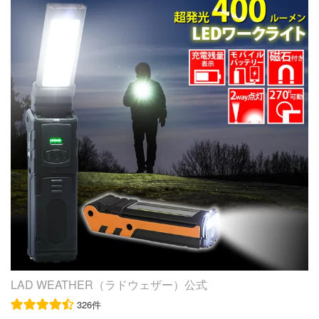
置を超えるとプロテクト回路が作動し通電を遮断する【過
品 詳 細 内容 本体 ×1 サイズ （約）290mm×240mm×140m
HER ラドウェザー 送料無料 あす楽
放電・か充電防止】機能が搭載されています。 ●多角度調
m 重量 （約）2.6kg ルーメン （約）4300LM 照射角 120°
節可能 横回転360°上下180°でムラなく広角照射しますの
LED発光色 昼光色（6000K）、電球色（3000K） 入力電
でとても便利です！ ●LEDライトなので、長寿命がある 2
圧 85〜265V 防水規格 IP65 材質 本体：アルミ合金 照射
4粒高品質LEDハイパワーチップを搭載の為使用寿命でが
面：強化ガラス コードの長さ （約）3.0m（プラグ付・ス
環境に優しい、無放射線、安全、安定性と信頼性の高い！
イッチ無） 保証期間 1年間 ※使用開始時期や使用期間に関
●使用範囲 ●屋外や現場作業にも便利です！特に、夕暮れ
わらず、お買い上げ日から1年間です。 商品到着後から7
時・夜間作業にとても役立ちます！ ●海苔漁の常夜灯、シ
日以内に不具合が発生しご連絡をいただいた場合は、初期
ラス漁の常夜灯、夜釣りの照明、集魚ライト、キャンプな
不良対応として交換の際の往復送料は当店にて負担させて
どでは車などのバッテリーに繋いで、ご使用いただくこと
いただきます。 7日を過ぎますと、交換の際の往復送料は
が可能です！ ●農業機械、建設機械、船舶、トラック荷台
お客様負担となりますのでご了承ください。 注意事項 ・
等の作業時の備えに、交通整理に、事故救援に、工事現場
DC電源を使用しないでください。 ・完全防水ではありま
に、 倉庫照明にさまざまな場面で活躍できます！
せん。台風などの強い風雨で使用すると、浸水するおそれ
があります。ご注意ください。 ・光源を直視しないでく
ださい。目を痛める場合があります。 ・LEDドライバー
ユニットが後部に納められていますが、固定されていない
為振るとカタカタと音がする場合ありますので ご了承願
LAD WEATHER（ラドウェザー）公式
います。（不良ではありません） ・商品は、モニターに
326件
よって色合いが異なって見える場合があります。 ・仕