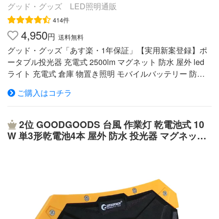
グッド・グッズ LED照明通販
414件
4,950
円
送料無料
グッド・グッズ「あす楽・1年保証」【実用新案登録】ポ
ータブル投光器 充電式 2500lm マグネット 防水 屋外 led
ライト 充電式 倉庫 物置き照明 モバイルバッテリー 防災
グッズ商品仕様 品番:YC-02W（GOODGOODS正規品） J
ご購入はコチラ
ANコード:4571461861418 LED Power:COB LED 20w 入
力電圧:AC100V〜240V/ 50/60Hz兼用 明るさ（全光束）:2
500lm 調光機能:HIGH・LOW・SOS・FLASH（4段階）
2位
GOODGOODS 台風 作業灯 乾電池式 10
光色:昼光色 照射角度:120°（広角） 点灯時間:HIGH:約3時
W 単3形乾電池4本 屋外 防水 投光器 マグネット
間 LOW:約6時間 充電時間:約4〜5時間 バッテリ:内蔵式バ
付き 停電対策 緊急用品 ワークライト LEDライ
ッテリ（3.7V 4400mAh） 電池寿命:約500回 USB出力:5V
ト お花見 祭り 登山 釣り 野球練習 防災グッズ Y
1A 防水等級:IP65 サイズ:約W171.6*H126.8*D45.9mm
C-N3K
重 量:約0.45kg 材質:アルミニウム合金 ＋ PC+強化ガラス
ボディカラー:黒＋黄色 保管温度:-5℃〜35℃ 作業温度:充
電時：0〜45℃ 作業時：-10℃〜50℃ 商品状態:新品＆未
使用 角度調整:前後180° セット内容:投光器本体、専用充電