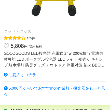
（3.7V 4400mAh） 電池寿命 約500回 USB出力 5V 1A
タイプLEDにみられるツブツブ感がないため、ムラのない
防水等級 IP65 サイズ 約W171.6*H126.8*D45.9mm 重 量
美しい光を広く放ちます 。 ●手軽な乾電池式 単3形乾電池
約0.45kg 材質 アルミニウム合金 ＋ PC+強化ガラス ボデ
4本を使用し、配線不要・充電不要！ 電池切れでも安心！
ィカラー 黒＋黄色 セット内容 投光器本体、専用充電器 *
一般的な単3電池を採用！ 電池の管理・備えも簡単・安
1(品番：ZC02-S)、保証書、取扱説明書 注意事項 ※非常に
心！ ●長時間点灯 爆光：約4時間以上（市販の新品乾電池
明るいので直視は危険です！ ※直流電源で使用しないでく
グッド・グッズ
使用時） 弱光：24時間点灯可能（乾電池の種類によって
ださい。※ ※予告なくデザインや仕様を変更する場合がご
135件
異なる） ●四階段調光 点灯四パターン（HIGH-MIDDLE-L
ざいますので、ご了承ください。
5,808
OW-SOS）調整可能です。 使用場用によって簡単に切り
円
送料無料
替えます。 ●マグネット付き 世界で認められた超強力マグ
GOODGOODS LED投光器 充電式 24w 200w相当 電池切
ネットN50を2個内蔵。 鉄素材にしっかり固定でき、 夜間
替可能 LED ポータブル投光器 LEDライト 夜釣り キャン
作業、自動車整備などでも役立ちます。 ●防水防塵IP65
プ 駐車場灯 防災グッズ アウトドア 停電対策 花火 BBQメ
粉塵が内部に入らない防塵性能最高レベル6級。 防水性能
ーカー希望小売価格はメーカーサイトに基づいて掲載して
5級、作業中突然の雨でも大丈夫です！ ●優れる材質 ボデ
ご購入はコチラ
います おすすめポイント ●充電式・コードレスで電源の取
ィには強靭な耐衝撃性能を誇るアルミ合金を採用し、周囲
れない場所でも使用できる ●バッテリーは1本からでも使
は堅いゴムで補強。 落下の際にも傷が付きにくく、衝撃
5,000円くらいでおすすめの作業灯・投光器をもっと見
用可能！用途に合わせて使い分け頂けます ●バッテリーの
を吸収します。 約2mの落下にも耐える耐衝撃性で屋外作
る
破損や劣化の際にもご自身で簡単に交換頂く事が可能 ●滑
業でも活躍！ ●使い方は4通り 折り畳み式スタントにマグ
りにくい取っ手付きで持ち運びには勿論、フックなどに掛
ネット・吊り下げ穴付き、スタンドライトやハンディライ
けてのご利用も便利 ●安定性に優れたH型スタンドの四隅
ト、フックに吊るしたりマグネットで壁や天井に貼り付け