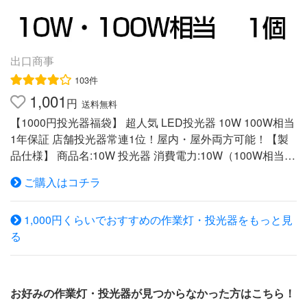
らない。明るさを調節でき、さまざまなシーンに対応カラ
ー01.ブラック02.オレンジ03.カーキ04.レッド仕様明る
さ：トップLEDライト(約240ルーメン(最大時)) 側面COB
ライト(約400ルーメン(最大時))連続点灯時間：トップLED
出口商事
ライト(約4〜4.5時間) 側面COBライト(約3〜3.5時間)使用
103件
電池：リチウムイオン電池 3.7V 2000mAh（内臓）充
1,001
電時間：約4時間素材PA TPR アルミニウムサイズ折り
円
送料無料
畳み時：高さ150mm×幅48mm×奥行き39mm使用時：高さ
【1000円投光器福袋】 超人気 LED投光器 10W 100W相当
275mm×幅48mm×奥行き39mm重量：約213g付属品取扱
1年保証 店舗投光器常連1位！屋内・屋外両方可能！【製
説明書（こちらからダウンロードできます。）備考※保証
品仕様】 商品名:10W 投光器 消費電力:10W（100W相当）
規定は商品に同梱の保証説明書に記載されておりますの
発光色:昼光色(6500K) ルーメン:800LM 定格電圧:AC 80-26
で、商品が到着致しましたら、まず保証説明書の内容と、
ご購入はコチラ
0V 定格周波数:50/60 Hz 防水規格:IP66 本体:アルミ合金 照
商品の状態をご確認頂きますようお願い申し上げます。※
射角:130° コードの長さ:約3.0m(プラグ付） 重量:0.4KG サ
掲載画像と実商品のカラーは、モニターの状態等によって
1,000円くらいでおすすめの作業灯・投光器をもっと見
イズ(約):113X85X70(mm) 寿命:100000時間 商品内容:10
若干異なることがございます。※付属品は仕様変更等によ
る
W 投光器 X 1 ※コンセントを差し込んでから約2-3秒ほど
り、若干異なることがございます。
で点灯いたします。 【商品詳細】 ◆LED採用の省エネ投
光器ライトです。10Wと省電力で、従来の100W相当の明
るさです！IP65規格の防水仕様！屋内·屋外両方ご利用O
お好みの作業灯・投光器が見つからなかった方はこちら！
K！また倉庫用の照明·集魚灯·看板灯など用途は様々！ ◆