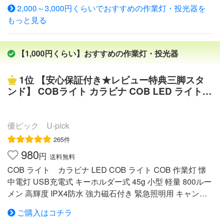
の調整もボタン一つで可能。最大4.5時間連続で照射する
2,000～3,000円くらいでおすすめの作業灯・投光器を
を点灯した際にノイズの発生でお悩みの方に最適なNLAセ
ことができる。シーンに合わせて使い分けることが可能
もっと見る
レクトオリジナル作業灯。独自にノイズが発生しない為の
に。■充電式で電池不要！わずらわしい電池交換は不要。
改良を行い、漁船や重機の等での無線のご使用、ラジオに
長い目で見ると、経済的にもありがたい。USB充電なの
関しても問題なくご使用頂けます。 ノイズの発生を抑え
で、モバイルバッテリーやパソコンから充電することも可
【1,000円くらい】おすすめの作業灯・投光器
る為の補助パーツとしてフェライトコアも同梱しており、
能。電池が空の状態からでも最長4時間でフル充電でき
作業灯をご使用の際にフェライトコアも取り付けてご使用
る。■充電残量がひと目でわかる「充電を忘れた」などの
1位
【安心保証付き★レビュー特典三脚スタ
頂く事で、よりご安心してご使用機器で作業灯をご利用頂
トラブルを防ぐことができるように、電池残量表示付き、
ンド】 COBライト カラビナ COB LED ライト C
けます。 自動車・トラックを始め、農業機械、ダンプ・
背面の緑色のライトが、充電残量を5段階で表示するの
OB 投光器 ミニライト ハンディライト 懐中電灯
ユンボ等の建設機械、船舶、等の作業灯としてのご利用
で、充電残量が一目でわかります。■モバイルバッテリー
IPX4防水 小型 軽量 高輝度 4種点灯モード 強力
や、夜間作業、倉庫の照明や防災・非常用など様々な場面
としても使えるモバイルバッテリーとしても使用でき、ス
磁石付き キーホルダー 45g 800ルーメ キャンプ
優ピック U-pick
で活躍できます！(広角60度） サイズ W106mm×L106mm
マートフォンなどの機器に充電が出来ます。（スマートフ
夜道 アウトドア 防災ライト
×H65mm （ステー装着時の高さは140mm） 重 量 約650
265件
ォンのフル充電1回分 ※機種による）停電などの緊急時、
g 防水等級 IP67/IP65 カラー 黒（本体） 全光束（明る
980
円
送料無料
キャンプや釣りなど電源を確保できないアウトドアではと
さ） 3200lm 照射角度 60度（広角） 動作電圧 10v〜70v
ても役に立ちます。microUSB対応機器へは付属のケーブ
COB ライト カラビナ LED COB ライト COB 作業灯 懐
使用可能温度 45℃〜85℃ 消費電流 2.88A（12V使用時）
ルで充電可能です。■全方向を照らすことができるマルチ
中電灯 USB充電式 キーホルダー式 45g 小型 軽量 800ルー
1.44A（24V使用時） 色温度 約6500K（昼光
アングルヘッド部分が270度可動するので、照らしたい方
メン 高輝度 IPX4防水 強力磁石付き 緊急照明用 キャンプ
色） 本体材質 アルミ レンズ材料 PMMA 取付金具 ステン
向を無駄なく的確に照らす事ができます。可動箇所が2か
夜道 アウトドア用材質アルミニウム/PP光源COB光源電源
レス(SUS304) ノイズレス仕様お客様からのご意見をLED
ご購入はコチラ
所あるので、細かい微調整をすることができストレスがあ
USB充電式(Type—C)保証期間180日使用時間高輝度モー