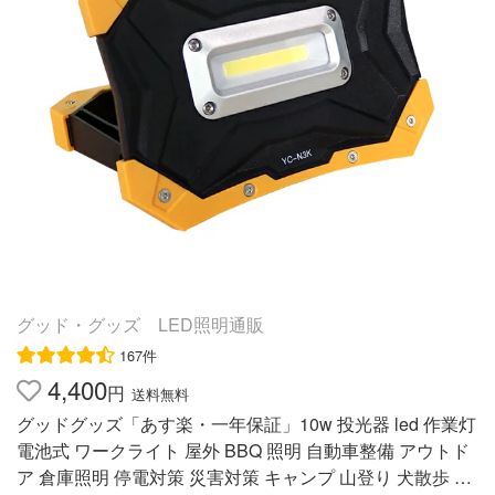
器 * 1(品番：ZC02-S)、保証書、取扱説明書 メーカー希望
小売価格はメーカーサイトに基づいて掲載しています ★
これもオススメ★★オススメポイント★ 【折り畳み式：
コンパクト・小型】 コンパクト：小型なデザインで重さ
が0.45Kg、カバンに入れても軽量なため大変安心です。
小型且つ軽量化タイプなので、持ち運びに非常に便利で
す。 【実用新案登録・COBタイプLED】 LEDのCOBチッ
プが設置され、均一なひとつの面で発光するため、直視で
きない程の眩しい光を照射します。 120°の広角照射と相
まって、より幅広い範囲を真昼の如く照明できます。
【耐衝撃・耐振動】 丈夫な設計で安全性、安定性、信頼
性の高いです！ 2Mからの落下にも耐える丈夫な構造で手
グッド・グッズ LED照明通販
の不注意で商品を落とす不安が不要です！ 【ヒューマナ
167件
イズな設計】 バッテリー残量表示灯＆充電表示灯を搭載
4,400
します。電力が少ないことがすぐに分かるため予め充電準
円
送料無料
備可能です。 電量残量表示灯と充電量指示灯表示は2
グッドグッズ「あす楽・一年保証」10w 投光器 led 作業灯
5％、50％、75％、100％の4段階です。 ワンタッチで点
電池式 ワークライト 屋外 BBQ 照明 自動車整備 アウトド
灯4モード切替可能です。ハイ・ロー・SOS・フラッシュ
ア 倉庫照明 停電対策 災害対策 キャンプ 山登り 犬散歩 防
4モードを搭載します! モバイルバッテリー機能：USB給