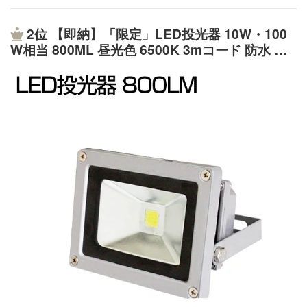
作業灯に反映させました お客様のご利用環境によっては
りません。使わない時は折りたたんでコンパクトに持ち運
ド約2時間 中輝度モード約3時間 弱輝度モード約4時間 点
「LED作業灯を点灯するとノイズが発生してしまう」 と
べます。■強力磁石で色々な場所に固定できる本体底部分
滅モード約2.5時間使用方法スイッチ長押し→高輝度モー
2位
【即納】「限定」LED投光器 10W・100
言うお声を頂いた事が本商品が生まれたきっかけです。
は強力なマグネットになっているので、金属製の棚や車の
ド 800ルーメン（この状態で再度スイッチを押すと電源
W相当 800ML 昼光色 6500K 3mコード 防水 防
独自調査を繰り返し、LED作業灯を設置する機器、設置個
ボンネット、プレハブ倉庫の壁や天井など様々な場所に貼
オフ） スイッチ1回押し→中輝度モード 650ルーメン ス
塵 加工 広角130度 屋外灯 led 投光器 ledライト
数、無線機器等との距離など製造工場と協力して様々なシ
り付けることが可能。作業中にライトを持つことなく、両
イッチ2回押し→弱輝度モード 400ルーメン スイッチ2回
投光機 看板灯 集魚灯 野外灯 作業灯 駐車場灯 ナ
ーンで耐えうるLED作業灯の開発に成功しました。 特に
手が使えるので便利です。■フック付き本体底部分にフッ
押し→救難点滅モード（注意喚起モード）
イター 屋内 屋外 照明 船舶 人気
船舶などでは無線機や魚群探知機への誤作動への対応に苦
クが付いているので、吊り下げることが可能。部屋やテン
労をしましたが、LED作業灯の基盤内の配置の修正やコイ
トで室内灯としても使ったり、デスクライトにして読書す
ルの改良を行う事で、現在は船舶でLED作業灯をご利用に
ることが可能。■様々なシーンで役立ちます・暗所での作
なる多くの客様からのご指示も頂いており、当店をご利用
業に暗い倉庫や納戸、ガレージでのDIYや車の整備に。貼
頂いたお客様からのご紹介や多くの口コミも頂いておりま
りつけたり、吊るしたり手をふさがずに使用出来るので作
す。
業もはかどります。・災害への備えに台風や地震などの災
害に備えておくと安心できる。モバイルバッテリー代わり
として、スマートフォンへの充電が出来るのも心強い。・
車載用に車に積んでおけばロングドライブや車中泊の際に
はエンジンを切っても明かりが取れて便利。突然のバッテ
リーあがりやパンクなどの緊急事態にも。・アウトドアや
釣りに折り畳んでコンパクトに持ち運べるので、荷物にな