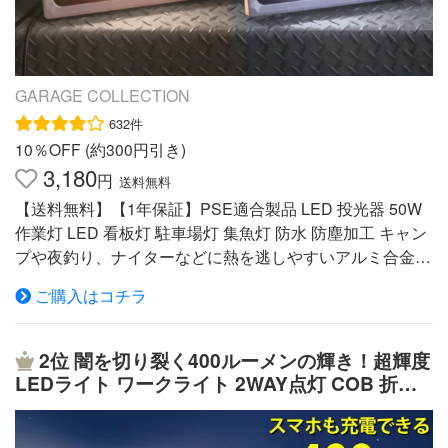
る銘柄の電池を混用しないでください。 ※製品の改善・改
付属の充電アダプター以外では充電しないでください。充
良などのため、予告なく製品の仕様変更を行うことがあり
電不良や、バッテリーの発熱、破裂、発火させるおそれが
ますので、ご了承ください。 ※大量注文の際には最適価格
あります。 ※パッケージやシール等のデザインと色が写真
にて御見積の御用意致します。当店へメールの御問い合わ
と異なる場合が御座いますが機能および品質等は変わりま
GARAGE COLLECTION
せも大歓迎！！
せん。 ※予告なくデザインや仕様を変更する場合がござい
632件
ますので、ご了承ください。おすすめポイント ●コードレ
10％OFF (約300円引き)
スで持ち運びにも非常に便利！ 持ち手付き軽量タイプで
3,180
円
送料無料
す！ アウトドアや防災又は夜間作業/家庭用/工事現場等い
つでもどこでも使えます。 地震や台風などの災害で万一
【送料無料】【1年保証】PSE適合製品 LED 投光器 50W
商用電源が停止しても照明機能を保ち、防犯や避難などに
作業灯 LED 看板灯 駐車場灯 集魚灯 防水 防塵加工 キャン
貢献します。 ●自分で取替え可能なバッテリーを採用！ 電
プや夜釣り、ナイターなどに熱を逃しやすいアルミ合金
池1本:点灯時間3〜5時間 電池2本:点灯時間7〜9時間 電池3
と放熱フインでさらに長寿命化！ 高輝度50W LED（SMD
ご購入はコチラ
本:点灯時間9〜12時間 さらに、ACアダプターを繋げれば
チップ）を使用した投光器です。 50Wと省電力で500W相
充電池なしでも点灯できます。 ※商品には18650型リチウ
当の明るさです！ 照射角約120°で広範囲を照らします！
ムイオンバッテリー3本付属しています。 ※18650型電池
照射面に強化ガラスを使用し、長期間の使用でもクリアな
2位
闇を切り裂く400ルーメンの輝き！超輝度
は市販のものと交換可能です! ●安心の過充電過放電防止機
光を照射します。 IP65規格の防水仕様！ 場所を選ばず
LEDライト ワークライト 2WAY点灯 COB 折り
能搭載 リチウム電池使用にあたって危険な【過放電・か
様々な用途の照明に使えます。 ライトの上下多角度を調
畳み式 充電式バッテリー 軽量 懐中電灯 災害/震
充電】の際にも安全にご使用頂く為、電池の電圧が来て位
整出来るようになっていますので、とても便利です！ 商
災/防災 グッズ アウトドア/キャンプ LAD WEAT