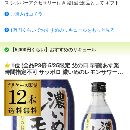
ス シルバーアクセサリー付き 結婚記念品として ギフトラ
たっぷり飲めるゆず1升瓶 グレープフルーツ1升瓶 他にこ
ッピング名入れのシンデレラシューです。 シンデレラの
んな商品もあります 【送料込み】 お歳暮ギフトセット ギ
ご購入はコチラ
ガラスの靴をイメージしたかわいいボトル。 コレクショ
フトに最適なゆず梅セット 請福ビンテージ 30度720ml 割
ンや贈答品に人気のあるシンデレラシューです。 7種類か
引セット商品のため、ギフト対応はできません。
1万円くらいでおすすめのリキュールをもっと見る
らご希望の種類をお選びください。 【A】ピンクグレープ
フルーツ【ピンク】 爽やかで飲みやすいグレープフルー
ツの味わい。 ■フルーツ系リキュール ■名称：シンデレラ
【5,000円くらい】おすすめのリキュール
シュー ウォッカ ピンクグレープフルーツ ■内容量：350ml
■アルコール度数：15度 ■メーカー：ナンネル社 【B】ブ
1位
(全品P3倍 5/25限定 父の日 早割)あす楽
ラッドオレンジ【赤】 鮮やかなブラッドオレンジがボト
時間指定不可 サッポロ 濃いめのレモンサワーの
ルの美しさを引き立てます。 ■フルーツ系リキュール ■名
素 25度 500ml ×12本 1本あたり550円(税別) 送
称：シンデレラ シュー ウォッカ ブラッドオレンジ ■内容
料無料 シチリア産 レモン果汁 使用 RSL
量：350ml ■アルコール度数：15度 ■メーカー：ナンネル
社 【C】アプリコット【橙】 琥珀色のフルーティーなア
プリコットリキュールが詰められた1本です。 ■フルーツ
系リキュール ■名称：シンデレラ シュー ウォッカ アプリ
コット ■内容量：350ml ■アルコール度数：15度 ■メーカ
ー：ナンネル社 【D】キウイ【緑】 珍しいキウイの風味
が楽しめるリキュールです。 ■フルーツ系リキュール ■名