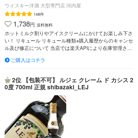
で入念に育てられ、品質優先で選別されたビターオレンジ
ウイスキー洋酒 大型専門店 河内屋
--------------------------------------------------------------------------------
とスイートオレンジの果皮。これが洗練された味わいを誇
店長の味わいコメント 果実のお酒シリーズは、贅沢に果
148件
る「コアントロー」の主原料です。その果皮から抽出され
実を使用し、まるで果実を食べているかのような味わいを
1,738
円
たエッセンスを絶妙なバランスでブレンド。そこに純粋な
送料無料
コンセプトに設計しています。お酒が弱い方でも美味しく
天然アルコールと砂糖を加え、エドゥアール・コアントロ
ホットミルク割りやアイスクリームにかけてお楽しみ下さ
飲めるように果汁感たっぷり。アルコールは7％ですが、
ーが確立した基準に照らし蒸溜されて製品となります。ビ
い！ リキュール リキュール種類※購入履歴からのキャンセ
果汁感からあまり感じられないと思います。飲み比べセッ
ターオレンジは、「コアントロー」が所有する大農園で丁
ル及び修正について 当店では楽天APIにより在庫管理され
トですので、是非お好みのフルーツを探してみてくださ
寧に栽培されています。このオレンジは、“BIGARADE”と
ているため、ご注文のタイミングによって、お客様自身で
い。
ご購入はコチラ
して知られ、芳香が強く、香水にも珍重されるほど。「コ
の購入履歴からのキャンセル、修正を受け付けることがで
アントロー」では、まだオレンジの実が熟さない8月?10
きませんので再度、ご注文内容に間違いがないことをご確
月の香気が一番強い時期に収穫を行い原料としています。
認の上、決済されることをお勧めいたします。最新の入荷
2位
【包装不可】 ルジェ クレーム ド カシス 2
■厳守されている伝統製法と品質管理創業当時からの最大
情報・特売情報はこちら河内屋でのお買い物についてギフ
0度 700ml 正規 shibazaki_LEJ
の難問は、オレンジ果皮のブレンドバランス。常に同じ風
トラッピングはこちらクール便発送についてご注文時と配
味を造り出すためには、スイートオレンジとビターオレン
送時のご注意領収書について返品・交換について ■Bailey
ジの果皮を絶えず絶妙なバランスでブレンドする必要があ
s` Original Irish Cream◆原産国：アイルランド■販売量世
ります。製造工程で最も注意が払われるこのバランスは、
界第一位のリキュール。■独自の製法でアイリッシュ・ウ
「コアントロー」が誇る熟練した技術者の脳裏にだけ、し
ィスキーをブレンドしたクリーム・リキュール。■ミルク
っかりと刻まれています。蒸溜は19基の赤銅コラム（柱状
割り、コーヒー割り、ロック、冷やしてストレート……■
物）式蒸溜器で行われています。まずオレンジ果皮とアル
世界中で愛されるベイリーズを様々なスタイルでお楽しみ