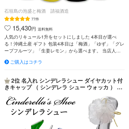
赤く変化していく場合がありますが、品質には問題ありま
せんので安心してお召し上がり下さい。 ゆずやシークヮ
石垣島の泡盛と梅酒 請福酒造
ーサーの果汁成分が浮いたり沈殿したりしますが品質風味
77件
には問題ありませんので良く振ってからお飲み下さい。
15,430
円
他にこんな商品もあります ゆず 1升瓶 単品 1800ml 720ml
送料無料
もあります 4合瓶 4本目が選べるリキュール1升セット
人気のリキュール1升をセットにしました 4本目が選べ
る！沖縄土産 ギフト 包装4本目は「梅酒」「ゆず」「グレ
ープフルーツ」「生姜レモン」から選べます。 当店人気
のリキュール1升を飲みくらべできるセットです。 4本目
ご購入はコチラ
を「請福梅酒」「ゆずシークヮーサー」「グレープフルー
ツ」「生姜レモン」の4種類より 選べるようになりまし
た。 スタンダードな定番、大人気の請福梅酒 1升。 国産
2位
名入れ シンデレラシュー ダイヤカット付
ゆずと県産シークヮーサーで仕上げたゆずシークヮーサー
きキャップ （ シンデレラ シュー ウォッカ ） 7
の1升。 泡盛仕込みのグレープフルーツの1升。 そして4
種類から選べる リキュール グラスとシルバーア
本目は、「梅酒」「ゆず」「グレープフルーツ」「生姜レ
クセサリー付き 名入れ彫刻 お酒 （ 靴 ガラスの
モン」から選ぶことができます。 あなたならどれから飲
靴 ）【 名前入り 名入れ 】 送料無料 誕生日 結婚
みますか？ 4本目のリキュールをご選択下さい。 請福梅
記念 退職 最短 即日発送 結婚祝い
酒 （リキュール） 度数 12度 内容量 1800ml 原材料 泡
盛・梅・砂糖・黒糖 ゆずシークヮーサー （リキュー