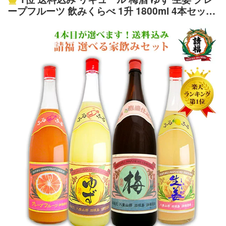
ープフルーツ 飲みくらべ 1升 1800ml 4本セット
またはソーダ割りがお薦めです。 店長 清水、飲んでみま
沖縄土産 泡盛 石垣島 沖縄 焼酎 果実酒
した〜 これは、ヤバイです。 めちゃくちゃさっぱりして
いて、最高に飲みやすい！ ゆず＆シークヮーサーの香り
もしっかり充分に効いていて、ただ甘いだけの 飲み易さ
とは全然違います。喉越しもスッキリして飲むと元気が出
てきます。 ゆず＆シークヮーサーの爽やかな酸味が、つ
いつい後を引いてグラスが進んでしまいそう。 飲み過ぎ
注意！な一品ですね。 ゆずシークヮーサー （リキュー
ル） 度数 10度 内容量 1800ml 原材料 泡盛・ゆず果汁・糖
類・シークヮーサー果汁 梱包・ギフト包装について ボト
ルサイズ この商品は1升瓶です。 1つの梱包 この商品はケ
ース販売のため他の商品と一緒に発送することができませ
ん。他の商品をご注文頂いた場合は2梱包になりますの
で、送料がもう1つ分かかります。 詳細は梱包について 箱
なし（ギフト用などで箱をご希望の方は備考欄にご記入下
さい。） 詳細は箱（化粧箱）について ギフト包装 包装
できます。 のしをお付けできます。 詳細は包装・のしに
ついて ご注意ください 果汁成分が紫外線等で若干ですが