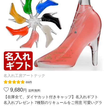
ル） 度数 10度 内容量 1800ml 原材料 泡盛・ゆず果汁・糖
類・シークヮーサー果汁 グレープフルーツシークヮーサ
ー （リキュール） 度数 12度 内容量 1800ml 原材料 グレ
ープフルーツ・泡盛・糖類・シークヮーサー 生姜レモ
ン （リキュール） 度数 12度 内容量 1800ml 原材料 泡
盛・果糖ブドウ糖液糖・生姜・上白糖・レモン 梱包・ギ
フト包装について ボトルサイズ この商品は1升瓶です。
この商品はセット商品です。 1つの梱包 この商品はあと1
本まで一緒に発送することができます。 詳細は梱包につ
いて 箱 なし（ギフト用などで箱をご希望の方は各商品の
単品ページへどうぞ。） 詳細は箱（化粧箱）について
ギフト包装 割引セット商品のため、ギフト包装、のしは
お付けできません。 詳細は包装・のしについて ギフト包
名入れ工房アートテック
装について 割引セット商品のためギフト対応できませ
69件
ん。 他にこんな商品もあります 地元人気No.1直火請福1
9,680
升瓶 たっぷり飲めるゆず1升瓶 グレープフルーツ1升瓶 他
円
送料無料
にこんな商品もあります 【送料込み】 お歳暮ギフトセッ
【在庫全て、ダイヤカット付きキャップ】名入れギフト
ト ギフトに最適なゆず梅セット 請福ビンテージ 30度720
名入れプレゼント 7種類のリキュールをご用意 可愛いグラ
ml他にこんな商品もあります 地元人気No.1直火請福1升瓶