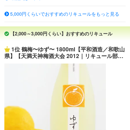
しますと液漏れの可能性が高くなりますのでご注意下さ
が完成します。 【品 名】リキュール 【原材料】レモ
い。輸入品となりますので予めご了承下さい。また当店だ
ン、ウォッカ、／酸味料、香料、ビタミンC、甘味料（ア
5,000円くらいでおすすめのリキュールをもっと見る
けでなく他店さんでも同様となるかと思います。 ギフト
セスルファムK、スクラロース） 【内容量】500ml 【アル
対応 選べるシンデレラシューについて 【ご注意】本商
コール分】25％ ※リニューアルなどにより商品ラベルが画
品は平らに寝かせた状態で保管されますと、一部キャップ
像と異なる場合があります。 また在庫があがっている商
【2,000～3,000円くらい】おすすめのリキュール
部から液漏れする場合が御座います。商品発送時は立てた
品でも、店舗と在庫を共有しているためにすでに売り切れ
状態を保ち、また液漏れしていない商品を発送をしており
でご用意できない場合がございます。その際はご連絡の上
1位
鶴梅〜ゆず〜 1800ml【平和酒造／和歌山
ます。短時間で液漏れはしませんがご注意下さい。輸入品
ご注文キャンセルさせていただきますので、予めご了承く
県】【天満天神梅酒大会 2012｜リキュール部門
となりますので予めご了承下さい。また当店だけでなく他
ださい。[父の日][ギフト][プレゼント][父の日ギフト][お酒]
優勝銘柄】【当日出荷便OK】※お一人様6本限り
店さんでも同様となるかと思います。 【A】ピンクグレー
[酒][お中元][御中元][お歳暮][御歳暮][お年賀][御年賀][敬老の
プフルーツ【ピンク】 シンデレラのガラスの靴をイメー
日][母の日][花以外]クリスマス お年賀 御年賀 お正月
ジしたかわいいボトル。 コレクションや贈答品に人気の
あるシンデレラシューのピンクです♪ 爽やかで飲みやすい
グレープフルーツの味わい。 ■フルーツ系リキュール ■名
称：シンデレラ シュー ウォッカ ピンクグレープフルーツ
■内容量：350ml ■アルコール度数：15度 ■メーカー：ナ
ンネル社 【B】ブラッドオレンジ【赤】 シンデレラのガ
ラスの靴をイメージしたかわいいボトル。 鮮やかなブラ
ッドオレンジがボトルの美しさを引き立てます。 ■フルー