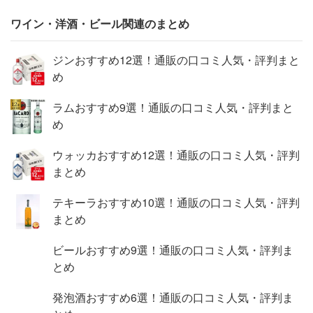
や遊び心も追及する、唯一無二の存在です。 トップバー
テンダーのクリエイティヴ・パートナーであるコアントロ
ワイン・洋酒・ビール関連のまとめ
ーを使用したカクテルは、サイドカー、マルガリータ、コ
スモポリタンなどをはじめとして350種類以上がレシピブ
ジンおすすめ12選！通販の口コミ人気・評判まと
ックに記載されており、さらに増え続けています。そのた
め
め、バーには必ずあるリキュールとして、世界中で愛され
ています。 本物であること、クリエイティヴであり優雅
ラムおすすめ9選！通販の口コミ人気・評判まと
であることは、製法の指針でもあります。コアントロー
め
は、スイートオレンジのピール（果皮）とビターオレンジ
ピールをあわせ、ユニークで繊細なフレイバーと、甘さと
ウォッカおすすめ12選！通販の口コミ人気・評判
フレッシュさのパーフェクトなバランスを実現するという
まとめ
アイデアから生まれたお酒です。 コアントローは、オレ
ンジピール、アルコール、水、砂糖という4つの材料だけ
テキーラおすすめ10選！通販の口コミ人気・評判
から造られ、香料や着色料などの添加物は一切使用してい
まとめ
ません。ラ・メゾン・コアントローのマスター・ディステ
ビールおすすめ9選！通販の口コミ人気・評判ま
ィラーが日々、オレンジピールを厳選しバランスの優れた
とめ
ブレンドすることに情熱を注いでいます。こうしてコアン
トローのユニークさと素晴らしさを支えているのです。 H
発泡酒おすすめ6選！通販の口コミ人気・評判ま
eart of Cocktail ハート・オブ・カクテル 様々なクラシック