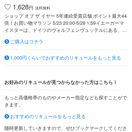
グ・バー」の4つの主要テーマギャラリーを1時間半かけて
1,628
円
送料無料
巡るツアーを実施しています。ツアーの最後には、くつろ
ショップ オブ ザ イヤー 5年連続受賞店舗 ポイント最大44
いだバーでおいしい「コアントロー」をゆっくりと楽しめ
倍！お買い物マラソン 5/23 20:00-5/28 1:59イエーガーマ
る企画も用意されています。このギャラリーでは、一連の
イスターは、ドイツのヴォルフェンヴュッテルにある、マ
短編映画を通して、材料の果皮の選択から、不滅の製造
ースト・イエーガーマイスター社が製造。 同社は1878年
法、高度な品質管理等々、どのように「コアントロー」が
ご購入はコチラ
に設立されたが、このリキュールのレシピを確立したのが
つくられているかをご紹介します。また材料のビターオレ
1934年で、実際に販売し始めたのは1935年です。 イエー
ンジとスイートオレンジの果皮を手に取りながら蒸溜工程
1,000円くらいでおすすめのリキュールをもっと見る
ガーマイスターは、ハーブ類、果物類、草根木皮など、56
の見学もしていただけます。150年の歳月をかけて、1地
種類の材料を使用して製造されて、中にはアニス、カモミ
方の醸造会社を世界最大級のスピリッツメーカーへと育て
ール、キャロブ、ゲンチアナ、サフラン、シナモン、フェ
あげた、起業家一族4代の驚くべき成功物語をご紹介しま
ンネル、マテ、ミント、没薬、ラベンダーなどが含まれて
す。またここでは、フランスの産業映画祭で競合他社を大
お好みのリキュールが見つからなかった方はこちら！
います。 製造工程の中には、これらの材料を蒸留酒に一
きく引き離し、最優秀賞を受賞した12分間のマルチリンガ
定期間浸漬し、そうしてできた混成酒を蒸留した後、オー
ルDVDもご覧いただけます。 リキュール リキュール種類
もっと高価格帯のものやメーカー指定なども探すことがで
ク製の樽で9ヶ月以上熟成するという工程が存在するとさ
限定 激安 格安 おすすめ 202009hpy フランス産【コアン
きます。
れています。 出来上がったイエーガーマイスターの色は
トロー】・「コアントロー」は、オレンジの果皮から造ら
深紅なのですが、ボトルが緑色であるためボトルに入って
れる、世界で最も有名なホワイトキュラソーです。自社農
おすすめのリキュールをもっと見る
いる状態では黒っぽく見えます。 ボトルのラベルには200
園で丁寧に栽培されたビターオレンジとスイートオレンジ
随時更新していきますので、ぜひブックマークしてくださ
1年現在、雄のシカが描かれています。リキュール名の
の果皮からエッセンスを抽出し、絶妙なバランスでブレン