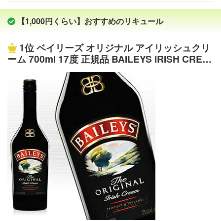
造られる、世界で最も有名なホワイトキュラソーです。自
暑御見舞 敬老の日 お歳暮 御歳暮 クリスマス 寒中見舞い
社農園で丁寧に栽培されたビターオレンジとスイートオレ
寒中御見舞 年末年始 お祝い 御祝い 結婚祝い 結婚内祝い
【1,000円くらい】おすすめのリキュール
ンジの果皮からエッセンスを抽出し、絶妙なバランスでブ
結婚式 結婚記念日 金婚式 銀婚式 新築祝い 新築内祝い 上
レンド。ここから生まれる洗練された味わいには、オレン
棟祝い 上棟式 引越祝い 引越し祝い 引っ越し祝い 合格祝
1位
ベイリーズ オリジナル アイリッシュクリ
ジのほのかな香りが漂います。その高い品質は、カクテル
い 成人式 成人祝い 就職祝い 社会人 昇進祝い 昇格祝い お
ーム 700ml 17度 正規品 BAILEYS IRISH CREA
ベースはもちろん、オン・ザ・ロックでも楽しめます。コ
見舞い 退院祝い 快気祝い バースデー 誕生日 プレゼント
M リキュール リキュール種類 送って嬉しい kaw
アントロー (クアントロー) ハーフサイズ 700ml 40度 正規
ギフト 贈り物 女性 男性 20代 30代 40代 50代 60代 70代
ahc お礼 御礼 ホワイトデー贈って喜ばれるプレ
品 リキュール リキュール種類 kawahc 敬老の日 プレゼン
還暦 還暦祝い 古希 喜寿 傘寿 米寿 卒寿 白寿 百寿 上寿 長
ゼント ギフト プチギフトにオススメ
ト おすすめ ギフト 最新の入荷情報・特売情報はこちら河
寿祝い 開店祝い 開院祝い 起業 会社設立 異動 転勤 定年退
内屋でのお買い物についてギフトラッピングはこちらクー
職 退職祝い 挨拶回り 転職 餞別 贈答品 進物 ご挨拶 心ばか
ル便発送についてご注文時と配送時のご注意領収書につい
り 寸志 新歓 歓迎 送迎 歓送迎会 新年会 忘年会 二次会 記
て返品・交換について ・生みの親は菓子職人 1849年、フ
念品 景品 御礼 お礼 謝礼 お祝い返し 内祝い お返し 御返し
ランスのアンジェで新しい蒸溜酒が産声を上げました。こ
御供 お供え物 粗供養 御仏前 御佛前 御霊前 お葬式 法要 仏
の蒸溜酒をつくり出したのは、菓子の製造職人だったアド
事 法事 年回忌法要 一周忌 三回忌 七回忌 十三回忌 お土産
ルフ・コアントローとその弟のエドゥアール・ジャン。ふ
ゴールデンウィーク GW 帰省 土産 節分 バレンタインデー
たりの手でつくられたこの酒は、その地域の独特なフルー
ホワイトデー お花見 宴会 パーティー 女子会 同窓会 差し
ツをブレンドしたものでしたが、たちまち大評判となり、
入れ 家飲み 家呑み 晩酌 お父さん お母さん 両親 兄弟 姉妹
大きな売上をもたらし、最初の「コアントロー」蒸溜所を
おばあちゃん おじいちゃん 祖父 祖母 妻 夫 旦那 奥さん 旦
設立する原動力になりました。■全ては果皮から自社農園
那さん 義父 義母 恩師 先生 職場 先輩 後輩 同僚 ---------------