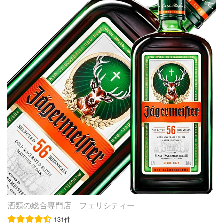
なキャラクターを求めていたエドゥアール・コアントロー
で、予めご了承くださいませ。 この他のリキュール関連
N 厳選されたフランス産カシスの フルーティな香りと味
は、ナダールという才能あるカメラマンが撮影したポート
商品はコチラをクリック♪※順次追加中！ こちらの商品
わいが際立つ カシスリキュールの女王 LEJAY CASSIS ル
レートに出会う機会を得ます。そこで彼は、道化役者を撮
は、クリーム系のリキュールの為 固まることがございま
ジェ カシス フランス産のカシスの中でも「ノワール・
った写真を見つけ、その表情の豊かさと、愛嬌のある顔に
すので予めご了承下さい。 ※商品画像は販売開始時の画像
ド・ブルゴーニュ種」と「ブラックドーン種」のみを厳選
心惹かれました。エドゥアール・コアントローは道化役者
です。現行品の随時出荷となる為、ラベル、デザイン、ヴ
使用。 約6週間から8週間もの時間をかけ、ゆっくりと浸
のポートレートを、以前からその仕事ぶりに感心していた
ィンテージ、容量度数などが実物と異なる場合があり単に
漬して作られています。人工的な保存料や添加物は一切使
イタリア人画家ニコラス・タマーノに見せ、キャラクター
画像と違うという理由での無償返品や交換対応は致してお
われておらず、カシス本来の味わいと風味が最大限に活か
づくりを依頼。これによって「コアントロー」は、あの独
りませんので予めご了承ください。
されています。 商品仕様・スペック 生産者ルジェ・ラグ
特でユニークな“ピエロ”を手に入れたのでした。■コアン
ート社 生産地フランス タイプリキュール 内容量700ml 度
トローの全てが体験できる「コアントロー」は、100年以
数20.00度 ※ラベルのデザインやヴィンテージが掲載の画
上も前から、国内外のお客様を蒸溜所にお迎えしてきた歴
像と異なる場合がございます。ご了承ください。※アルコ
史があります。150周年を記念してリニューアルされた“コ
ールとアルコール以外を同梱した場合、楽天のシステム上
アントロー博物館＆ビジターセンター”は、こうしたビジ
クール便を選択できません。クール便ご希望の方は、備考
ターコミュニケーションの歴史の集大成として、お客様に
欄の「その他のご要望」に記載ください（クール便代金 3
「コアントロー」の高い品質の秘密や歴史、そして数多く
24円（税込））。
の歴史に残る広告など、多彩な魅力を実体験していただく
ための施設です。フランスのアンジェで多くのお客様をお
迎えしているこの施設では、「製品ギャラリー」・「歴史
酒類の総合専門店 フェリシティー
ギャラリー」・「情報広告ギャラリー」・「テイスティン
131件