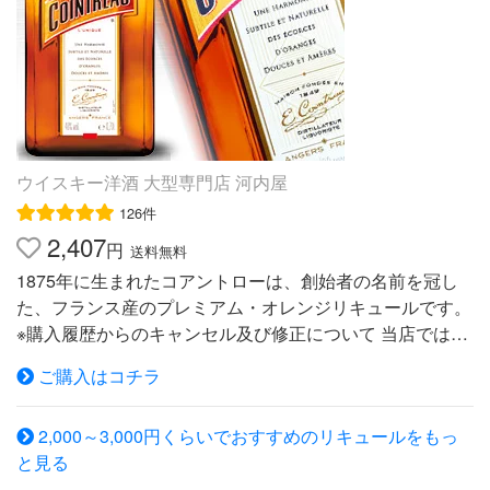
について 完成写真サービスについて
産）、レモン、醸造アルコール、糖類／香料（りんご由
来）、酸化防止剤（ビタミンC） いちごのお酒 いちご
（輸入、国産）、レモン、醸造アルコール、糖類／香料、
野菜色素 ミックスのお酒 はっさく（国産）、夏みかん、
清見（オレンジ）、ゆず、すだち、れもん、醸造アルコー
ル、糖類 ざくろのお酒 ざくろ果汁（イスラエル製造、イ
ラン製造）、レモン、醸造アルコール、糖類／香料、野菜
ウイスキー洋酒 大型専門店 河内屋
色素 マンゴーのお酒 マンゴー果汁(イスラエル製造)、パッ
126件
ションフルーツ果汁、醸造アルコール、糖類／酸味料、香
2,407
料 パインのお酒 パインアップル（コスタリカ産）、レモ
円
送料無料
ン、醸造アルコール、糖類 / 香料料 マスカットのお酒 ぶ
1875年に生まれたコアントローは、創始者の名前を冠し
どう果汁（アルゼンチン製造又はオーストリア製造）、レ
た、フランス産のプレミアム・オレンジリキュールです。
モン果汁、醸造アルコール、糖類 / 香料※ぶどう果汁の製
※購入履歴からのキャンセル及び修正について 当店では楽
造地は過去1年間の使用実績順 【アルコール分】7％ 【製
天APIにより在庫管理されているため、ご注文のタイミン
造者】 中埜酒造株式会社 愛知県半田市東本町2丁目24番
ご購入はコチラ
グによって、お客様自身での購入履歴からのキャンセル、
地 ---------------＜様々なギフト・用途におススメで
修正を受け付けることができませんので再度、ご注文内容
す。＞--------------- 御正月 お正月 正月 御年賀 お年賀 御年
2,000～3,000円くらいでおすすめのリキュールをもっ
に間違いがないことをご確認の上、決済されることをお勧
始 年始挨拶 母の日 父の日 御中元 お中元 夏ギフト 暑中見
と見る
めいたします。「コアントロー」は、オレンジの果皮から
舞い 暑中お見舞い 初盆 お盆 お供え お彼岸 残暑見舞い 残