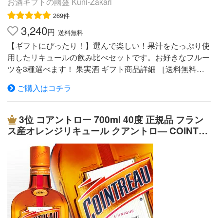
誕生日 お歳暮 お酒 セット プレゼント 包装 ラッ
お酒ギフトの國盛 Kuni-Zakari
ュールを詰め、エレガントな雰囲気に。 ■フルーツ系リキ
ピング 熨斗 メッセージ
269件
ュール ■名称：シンデレラ シュー ウォッカ レッドカシス
3,240
■内容量：350ml ■アルコール度数：16度 ■メーカー：ナ
円
送料無料
ンネル社 【G】メロン【白】 シンデレラのガラスの靴を
【ギフトにぴったり！】選んで楽しい！果汁をたっぷり使
イメージしたかわいいボトル。 ウォッカベースにメロン
用したリキュールの飲み比べセットです。お好きなフルー
の風味を配合して作られた1本。 ■フルーツ系リキュール
ツを3種選べます！ 果実酒 ギフト商品詳細 ［送料無料］7
■名称：シンデレラ シュー ウォッカ メロン ■内容量：350
20ml 選べる3本セット！みかん、りんご、ぶどう、もも、
ご購入はコチラ
ml ■アルコール度数：15度 ■メーカー：ナンネル社 名
なし、ざくろ、和柑橘、いちご、マンゴー、パイン、マス
入れのデザインについて 書体について スタッフより
カットのお酒飲み比べセット 蔵元直送 果汁たっぷり 果実
店長 土川 当店の名入れの彫刻は、大切な方への贈り
たっぷりの贅沢感。11種から3本選んで楽しい飲み比べセ
3位
コアントロー 700ml 40度 正規品 フラン
物にぴったりです。 何かご要望があればお伝え下さ
ットです。 商品情報 【容量】720ml×3本 【原材料】 みか
ス産オレンジリキュール クアントロ— COINTR
い！！ 出来る限りご対応させて頂きます。 職人 小宮 贈
んのお酒 みかん（国産）、パッションフルーツ、醸造ア
EAU France Orange liqueur ホワイトキュラソ
られた方に残しておきたいと思ってもらえるように、お客
ルコール、糖類 りんごのお酒 りんご（国産）、レモン、
ー White Curacao kawahc お礼 御礼 ホワイト
様の想いを考えながら彫刻しています。 スタッフ 佐
果実酒、醸造アルコール、糖類／香料、酸化防止剤（ビタ
デー贈って喜ばれるプレゼント ギフト プチギフ
藤 当店の商品は全てギフト商品となっておりますので、
ミンC）、酸味料 ぶどうのお酒 ぶどう（アメリカ産、国
トにオススメ
全ての商品をラッピングしてお届け致しております。通常
産）、レモン、醸造アルコール、糖類／香料 もものお酒
ラッピングは無料ですが、1つ1つ丁寧にラッピングしてい
もも（国産）、レモン、醸造アルコール、糖類／香料、酸
ます。 ラッピングについて 無料オプションについて 配送
味料、酸化防止剤（ビタミンC） なしのお酒 なし（国