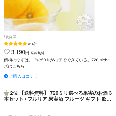
ツ系リキュール ■名称：シンデレラ シュー ウォッカ ブラ
ッドオレンジ ■内容量：350ml ■アルコール度数：15度 ■
メーカー：ナンネル社 【C】アプリコット【橙】 シンデ
レラのガラスの靴をイメージしたかわいいボトル。 琥珀
色のフルーティーなアプリコットリキュールが詰められた
1本です。 ■フルーツ系リキュール ■名称：シンデレラ シ
梅酒屋
ュー ウォッカ アプリコット ■内容量：350ml ■アルコール
314件
度数：15度 ■メーカー：ナンネル社 【D】キウイ【緑】
3,190
シンデレラのガラスの靴をイメージしたかわいいボトル。
円
送料無料
珍しいキウイの風味が楽しめるリキュールです。 ■フルー
鶴梅のゆずは、その50％が柚子でできている。720mlサイ
ツ系リキュール ■名称：シンデレラ シュー ウォッカ キウ
ズはこちら
イ ■内容量：350ml ■アルコール度数：15度 ■メーカー：
ご購入はコチラ
ナンネル社 【E】キュラソー【青】 シンデレラのガラス
の靴をイメージしたかわいいボトル。 キュラソーの爽や
かな香りと鮮やかなブルーの色合いが特徴です。 ■フルー
2位
【送料無料】 720ミリ選べる果実のお酒 3
ツ系リキュール ■名称：シンデレラ シュー ウォッカ キュ
本セット / フルリア 果実酒 フルーツ ギフト 飲み
ラソー ■内容量：350ml ■アルコール度数：15度 ■メーカ
比べ 飲み比べセット お酒 贈り物 プレゼント 母
ー：ナンネル社 【F】レッドカシス【紫】 シンデレラのガ
の日 母の日ギフト 父の日 父の日ギフト お中元
ラスの靴をイメージしたかわいいボトル。 カシスのリキ