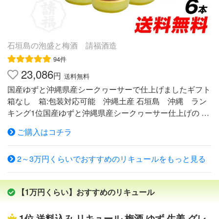
石垣島の泡盛と梅酒 請福酒造
94件
23,086
円
送料無料
国産ゆずと沖縄県産シークヮーサーで仕上げましたギフト
箱なし 箱:包装対応可能 沖縄土産 石垣島 沖縄 ラン
キング1位国産ゆずと沖縄県産シークヮーサー仕上げの 爽
やかな泡盛リキュール、たっぷり飲める1升瓶です。 請福
ご購入はコチラ
蔵元厳選の泡盛を、さっぱり、キリッとした香り高い10
0％国産ゆずと、爽やかな風味あふれる沖縄ブランドの県
2～3万円くらいでおすすめのリキュールをもっと見る
産シークヮーサーをあわせて、美味しく仕上げました。
ゆず＆シークヮーサーの豊かな酸味と泡盛の味わい深い旨
みを これ以上ない、絶妙のバランスでブレンドし、 今ま
【1万円くらい】おすすめのリキュール
での泡盛ベースのリキュールとは全く違った驚くほど飲み
やすいお酒になっています。 アルコール度数10度とマイ
1位
送料込み リキュール 梅酒 ゆず 生姜 グレ
ルドな口当たりですので、氷をいれてそのままロック、