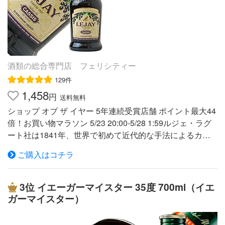
コール、そして水の混合物からエッセンス油を抽出する最
下さい。■アイリッシュウイスキーにフレッシュクリーム
初の工程（漬浸）を経て、蒸溜過程の液から最も芳醇なエ
を配合、ミルク又はクラッシュドアイスで割ってお楽しみ
キスを分離します。さらにこのエキスは完璧を期すため最
下さい。■ロックで、ストレートで、または、こー費に混
も必要な要素だけを分解。これによって「コアントロー」
ぜてお楽しみ下さい。■柑橘系ありうあ酸味の強い飲料と
のこのうえない透明度と明るさが液体にもたらされます。
は混ぜないで下さい。■大好きです！お酒は苦手なのです
酒類の総合専門店 フェリシティー
■プロテイスターにチェック蒸溜後の液体に、純粋なアル
が、甘くて気持ちよくからだに入っていくかんじ。アイス
コールと砂糖、さらに水が加えられ誕生したアルコール4
129件
クリームにかけても贅沢で美味しいです。あと、おすすめ
0%のスピリッツには、最後に大きな関門が待っていま
1,458
は眠れない夜にレンジでホットミルクを作って、そこに少
円
送料無料
す。それは厳しい判定基準を持つプロテイスターたちの品
し入れて薄めに割ると、落ち着いて、ぐっすり眠れます。
ショップ オブ ザ イヤー 5年連続受賞店舗 ポイント最大44
質チェック。ここで「コアントロー」が代々守り続けてき
【いそうろう見習い】様----------------------------------------■最初
倍！お買い物マラソン 5/23 20:00-5/28 1:59ルジェ・ラグ
た様々な品質基準をパスしたものだけが、初めて製品とし
からミルクが入っているのでそのまま飲める！スゴク甘い
ート社は1841年、世界で初めて近代的な手法によるカシ
て世に出ることを許されます。■世界から注目を浴びた
けどおいしい！カルーアミルクが好きな人なら惚れちゃう
スリキュールの製造を開始した、カシスリキュールの元
『コアントロー広告』「コアントロー」の成功物語を紐解
事うけあいです♪アイスクリームにかけたり。【エリマ
ご購入はコチラ
祖。 薬草系のリキュールや、蒸留酒しかなかった当時、
く時、必ず触れなくてはならないのが独創的な広告の存在
ロ】様 ショップオブザイヤーW大賞受賞セール品201201
果実を浸漬してつくったルジェのカシスリキュールは画期
です。「コアントロー」の初期広告は、いつもピエロをモ
リキュール リキュール種類 プレゼント 限定 激安 格安 お
的な発明として、瞬く間に世に知れわたり有名になりまし
3位
イエーガーマイスター 35度 700ml（イエ
チーフに展開されています。これは当時、広告手法の主流
すすめ 201309 イギリス産※リアルタイムでの配送手配と
た。設立以後150年以上過ぎた現在でも、伝統的な製法を
ガーマイスター）
になりつつあった“キャラクターによる表現”に則ったもの
なりますので、ご注文後の、お届け先変更・同梱・追加・
大切に守り続ける同社。世に送り出した各種フルールリキ
です。自社製品に親しみを抱かせ、また広く知られるよう
各種ご注文内容の変更につきましては対応できませんの
ュールは、世界中で愛されています。 ITEM INFORMATIO