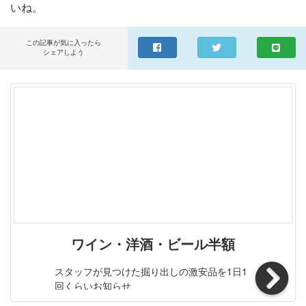
いね。
「イエーガーマイスター」というのは、「狩人の守護聖
ド。ここから生まれる洗練された味わいには、オレンジの
人」を意味しており、これは、7〜8世紀頃のドイツ辺り
ほのかな香りが漂います。その高い品質は、カクテルベー
で、牡鹿の角に精霊を見た人物が、後に聖職者になったと
スはもちろん、オン・ザ・ロックでも楽しめます。・オレ
この記事が気に入ったら
シェアしよう
いう物語に由来しています。 ITEM INFORMATION スイー
ンジリキュール・ホワイトキュラソーでは、 世界一の販
トとビター両方を兼ね備えた 複雑で絶妙な味わい JAGER
売量を誇る甘くほろ苦い風味の品。・カクテルだけでなく
MEISTER イエーガーマイスター 「シューター」（ショッ
ムースなど洋菓子作り等にも書かせ得ない定番の品。・ホ
トグラスでストレートをクイッと飲む飲み方）もしくはト
ワイトキュラソーの中では、 世界一の販売量を誇る世界
ニック割りが基本ですが、もちろんカクテルに使用しても
的な名品としてバーテンダーの必須アイテムです。 ◆COI
美味しく召し上がっていただけます。 商品仕様・スペッ
NTREAU Tonicコアントロー・トニック (1)コアントロ
ク 生産者イエーガーマイスター 生産地ドイツ タイプリキ
ー…40ml (2)トニックウォーター…適量 (3)ライム…少々
ュール 原材料ハーブ 内容量700ml 度数35.00度 ※ラベルの
氷を入れたグラスに(1)を注ぎ、(3)を搾り入れ、(2)で満た
デザインやヴィンテージが掲載の画像と異なる場合がござ
しステアする。 ※ライムは必ず入れてください。よりおい
います。ご了承ください。※アルコールとアルコール以外
しさが増します。 ◆COINTREAU Chocolatコアントロ
を同梱した場合、楽天のシステム上クール便を選択できま
ー・ショコラ (1)コアントロー…30ml (2)ホットチョコレー
せん。クール便ご希望の方は、備考欄の「その他のご要
ト…適量 (1)に(2)を注ぎ、ステアする。 1875年に生まれた
ワイン・洋酒・ビール半額
望」に記載ください（クール便代金 324円（税込））。
コアントローは、創始者の名前を冠した、フランス産のプ
スタッフが見つけた掘り出しの激安品を1日1
レミアム・オレンジリキュールです。誕生から現在まで変
回くらいお知らせ
わらぬ製法を守り続けると同時に、クリエイティヴィティ