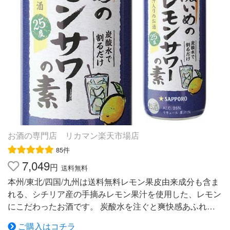
称：シンデレラ シュー ウォッカ キウイ ■内容量：350ml
■アルコール度数：15度 ■メーカー：ナンネル社 【E】キ
ュラソー【青】 キュラソーの爽やかな香りと鮮やかなブ
ルーの色合いが特徴です。 ■フルーツ系リキュール ■名
称：シンデレラ シュー ウォッカ キュラソー ■内容量：35
0ml ■アルコール度数：15度 ■メーカー：ナンネル社
【F】レッドカシス【紫】 カシスのリキュールを詰め、エ
レガントな雰囲気に。 ■フルーツ系リキュール ■名称：シ
ンデレラ シュー ウォッカ レッドカシス ■内容量：350ml
■アルコール度数：16度 ■メーカー：ナンネル社 【G】メ
ロン【白】 ウォッカベースにメロンの風味を配合して作
お酒の専門店 リカマン楽天市場店
られた1本。 ■フルーツ系リキュール ■名称：シンデレラ
85件
シュー ウォッカ メロン ■内容量：350ml ■アルコール度
7,049
円
数：15度 ■メーカー：ナンネル社 【ご注意】本商品は平
送料無料
らに寝かせた状態で保管されますと、一部キャップ部から
本州/東北/四国/九州は送料無料レモン果皮由来成分も含ま
液漏れする場合が御座います。当店保管時や商品発送時は
れる、シチリア産の手摘みレモン果汁を使用した、レモン
立てた状態を保ち液漏れしていない商品を発送をしており
にこだわったお酒です。 炭酸水を注ぐと爽快感あふれる
ます。短時間で液漏れはしませんが長時間寝かせた状態に
香り、口当たりの良い酸味が特長の濃いめのレモンサワー
ご購入はコチラ