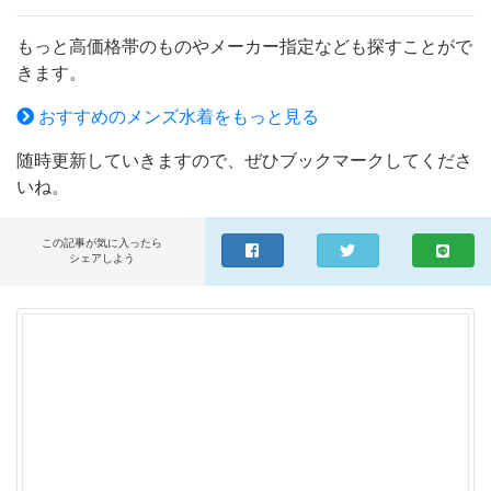
プールの場合 海水やプールの水を含んだままにしておく
と、変色や生地が傷む原因になります。脱いだ水着はすぐ
もっと高価格帯のものやメーカー指定なども探すことがで
にその場で水洗いしてから持ち帰りましょう。 備考 弊店
きます。
では複数店舗と在庫を共有し販売しております。その為ご
注文を頂いた時点では、 在庫有りと表示されている商品
おすすめのメンズ水着をもっと見る
でも、注文集中により在庫切れとなる場合がございます。
随時更新していきますので、ぜひブックマークしてくださ
この場合、誠に勝手ながら、その旨をメールにてご連絡し
いね。
た上で キャンセル手続き等をとらせていただきます。 関
連用語 ■ 水着 サーフパンツ 海パン 海水パンツ ■ スイムシ
ョーツ スイムパンツ スイムウエア ■ ハーフパンツ ショー
この記事が気に入ったら
シェアしよう
トパンツ 短パン ■ 軽量 速乾 大きいサイズ 水陸両用 ■ メ
ンズ 男の子 男子 男性用 海 プール 旅行