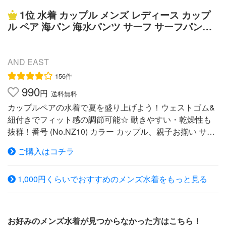
総丈 股上 股下 裾幅 S 67−80 51 30 21 27 M 72−90 52.5 32
1位
水着 カップル メンズ レディース カップ
22.5 27.5 L 77−94 54 34 24 28 LL 82−98 55 34.5 25 28.5 3
ル ペア 海パン 海水パンツ サーフ サーフパンツ
L 86−102 56 35 26 29.5 4L 91−107 58 35.5 27 30 カラー
サーフショーツ 海水浴 プール 温泉 大きいサイ
ブラック オレンジ ブルー チャコールグレー(※生産時期に
ズ 旅行 海外旅行 post
よって、色味が変わることがございます) 素材 本体：ポリ
AND EAST
エステル100% 後ろだけゴムが入っているボードショーツ
タイプ 生産国 ミャンマー製 関連カテゴリー・コンテンツ
156件
カテゴリー メンズサーフパンツ ラッシュガード スイムイ
990
円
送料無料
ンナー コンテンツ メンズコレクション ペアで揃えるサー
カップルペアの水着で夏を盛り上げよう！ウェストゴム&
フパンツ 商品関連キーワード 水着 メンズ サーフパン
紐付きでフィット感の調節可能☆ 動きやすい・乾燥性も
ツ メンズ ボードショーツ メンズ 海水パンツ リゾ
抜群！番号 (No.NZ10) カラー カップル、親子お揃い サイ
ート 旅行 プール 海 海外旅行 沖縄 夏 スイムパ
ズ展開 S、M、L、XL、XXL※詳しくは写真にてご確認くだ
ンツ 水陸両用 海パン メンズ タウンユース 街 ビ
ご購入はコチラ
さい。 素材 100％ポリエステル繊維 仕様 ・インナーなし
ーチ トレンド 大きい ビッグサイズ ショートパンツ
洗濯時の注意点 ・白物と色柄ものは分けて洗いましょ
ハーフパンツ スイムウェア 水遊び タイダイ おそろ
1,000円くらいでおすすめのメンズ水着をもっと見る
う。白物を先に洗うと色移りの心配がありません。 ・液
い メーカー希望小売価格はメーカーサイトに基づいて掲
温は30度を限度として、洗濯ができる。 ・漂白剤による
載しています。●インナーパンツ みせパンはこちら ●こ
漂白ができない。 ・ドライクリーニングは出来ない。 ・1
んな商品もオススメです
10℃を限界、低温度で掛ける。 ・つり干しが良い。 海や
お好みのメンズ水着が見つからなかった方はこちら！