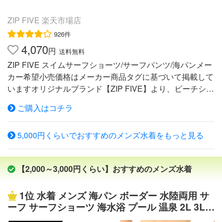
ZIP FIVE 楽天市場店
926件
4,070
円
送料無料
ZIP FIVE スイムサーフショーツ/サーフパンツ/海パンメー
カー希望小売価格はメーカー商品タグに基づいて掲載して
いますオリジナルブランド【ZIP FIVE】より、ビーチシー
ンはもちろん、タウンユースにも使えるスイムショーツが
ご購入はコチラ
登場。裏地のメッシュは肌に張り付きにくく乾きやすい
他、通気性もあるのでレジャーやフェスなどのアクティブ
5,000円くらいでおすすめのメンズ水着をもっと見る
なイベントでも活躍すること間違いなし！使いやすい無地
＆ボーダー柄やリゾートムードを盛り上げるフラワー柄・
アロハ柄を揃えた6バリエーション。ウエストのロープに
【2,000～3,000円くらい】おすすめのメンズ水着
よるサイズ調節はもちろん、ベルクロ式前開きで簡単に着
脱できます。バックポケットベルクロタイプなので、ポケ
1位
水着 メンズ 海パン ボーダー 水陸両用 サ
ットの中のものが落ちにくいのも嬉しいポイントです。柄
ーフ サーフショーツ 海水浴 プール 温泉 2L 3L 4
に合わせた巾着袋を付属するなど、運びやすさ＆デザイン
L 5L 大きいサイズ 旅行 海外旅行 ハーフパンツ
にもこだわった仕上がりに！men's Model 身長176cm 体重