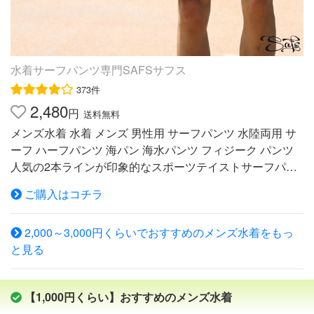
場合がございます。参考目安としてください。 ※メーカー
☆真摯なネイビー★COOLなグレー☆選りすぐりの三色展
のタグ表記と実寸は異なる場合がございます。 ※機械によ
開っ！！ どれにしようか迷ったら色違いもそろえちゃお
る生産過程において、どうしても生地を織る際の糸の継ぎ
う！！ ◎ウエストはゴム使用で各色の紐で調節可能！両
目や多少のほつれなどが生じている場合がございます。ま
サイドとバックには、何気に役立つポケット付き☆ しか
た洗い加工等でシワ、折り目等が発生する場合がございま
水着サーフパンツ専門SAFSサフス
もバックポケットはマジックテープでの開閉機能あり！右
す。着用に問題ない商品は良品とさせていただきますので
373件
ポケット下にはオシャレな「GUYBOND」タグ付き♪ 内側
ご了承ください。 ※スタジオでストロボを使用した撮影を
2,480
にはメッシュインナーサポーター付きだから、これ一枚で
円
送料無料
行っております。ご利用の光源、モニター環境により、実
もOK！！
メンズ水着 水着 メンズ 男性用 サーフパンツ 水陸両用 サ
際のものと素材感・色が若干異なって見える場合がありま
ーフ ハーフパンツ 海パン 海水パンツ フィジーク パンツ
すので、ご了承ください。 ※プリントデザインの商品は高
人気の2本ラインが印象的なスポーツテイストサーフパン
温の場所でご着用頂く場合色移りすることが有りますので
ツ。ボードショーツタイプでウエストの後ろだけゴムが入
ご注意ください。
ご購入はコチラ
ったタイプです。両サイドにポケットがあり、左サイドは
ジッパー付きポケット。右下ももの部分は、フラップポケ
2,000～3,000円くらいでおすすめのメンズ水着をもっ
ットで、鍵などを止められるゴムフィルターがついていま
と見る
す。カラーバリエーションは、ブラック、オレンジ、ブル
ー、チャコールグレーの4色展開、レディースサイズもあ
りペアで揃えることができます。 ブランド SAFS 商品名
【1,000円くらい】おすすめのメンズ水着
メンズサーフパンツ ns-2596-07 サイズ サイズ ウエスト