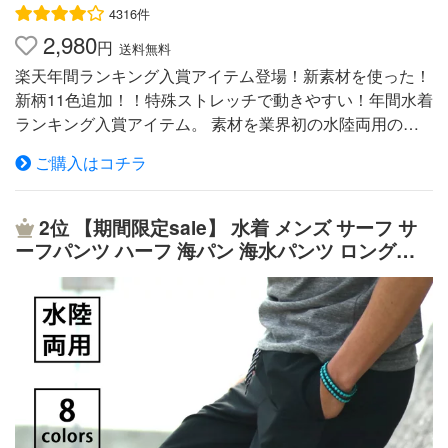
4316件
2,980
円
送料無料
楽天年間ランキング入賞アイテム登場！新素材を使った！
新柄11色追加！！特殊ストレッチで動きやすい！年間水着
ランキング入賞アイテム。 素材を業界初の水陸両用の特
殊ストレッチ素材に変更。 デザインも2多色プリント仕様
ご購入はコチラ
にするなど一新しました。 街履きでもイケちゃうスタイ
ルは継承。 海パンをいれる袋ももちろんついていて収納
もばっちり。 ストレッチが効いているので今まで以上に
2位
【期間限定sale】 水着 メンズ サーフ サ
サイズ選びは困りません！ カラー ボタニカル1ネイビー
ーフパンツ ハーフ 海パン 海水パンツ ロング丈
ボタニカル1ブラック キャンプブラック キャンプネイビー
ビーチ ハーフパンツ 海外旅行 速乾 黒 紺 グレー
アロハネイビー ネイビースター ネイビーBボーダー ボタ
ネイビー ブラック ショートパンツM L LL ns-25
ニカル2ネイビー ボタニカル2グリーン ブラック スターボ
80-03finalm
ーダー ネイビーオルテガ 生産国 中国 素材 表地：ポリエ
ステル93%ポリウレタン7% 裏地：ポリエステル100%
生地の伸縮性 あり 生地の透け感 なし 生地の厚み 普通 生
地のサイズ感 普通 SIZE（cm） メーカータグ表記 ウエス
ト 股上 股下 ワタリ 裾幅 S 79 75 28.5 24.5 29 25.5 M 85 7