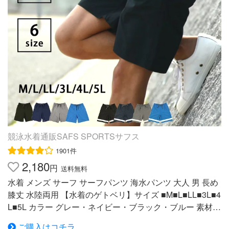
9 29.5 25 30 27 L 88 85 30.5 26 31 28.5 LL 91 87 31.5 27 3
3 29 3L 97 94 32.5 28 33.5 29.5 4L 100 96 33.5 29 35 31.5
5L 105 98 35 30 35.5 32.5 ※サイズは平置き計測となって
おりますので、1〜2cmの誤差が生じる場合がございま
す。 ※機械による生産過程において、どうしても生地を織
る際の糸の継ぎ目や多少のほつれなどが生じている場合が
ございます。 ※モニター環境により、実際のものと素材
感・色が若干異なって見える場合がありますので、ご了承
ください。 メーカー希望小売価格はメーカー商品タグに
基づいて掲載しています こちらの商品は他店舗と在庫を
共有しているため、在庫更新のタイミングにより、在庫切
競泳水着通販SAFS SPORTSサフス
れの場合やむをえずキャンセルさせていただく可能性があ
1901件
ります。生地の伸縮性 なし 生地の透け感 なし 生地の厚み
2,180
普通 生地のサイズ感 普通 Sサイズでちょうどです。 Sで
円
送料無料
も若干大きいかも…。 Mサイズだとちょっと大きいです
水着 メンズ サーフ サーフパンツ 海水パンツ 大人 男 長め
ね。 今度、奥さんと海外旅行行くのでちょうどよかった
膝丈 水陸両用 【水着のゲトベリ】サイズ ■M■L■LL■3L■4
です。 Mサイズでちょうどです。 Sサイズになると前が
L■5L カラー グレー・ネイビー・ブラック・ブルー 素材
ギリギリしまります。 LサイズになるとダボつくのでMサ
本体・インナーパンツ：ポリエステル100％ サイズ ■M
イズを買います。今年も海へ行けますね！ もちろん淡路
ご購入はコチラ