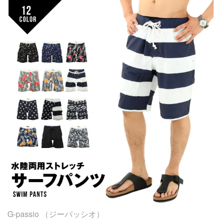
58KgでサイズMを着用しています。サイズ展開 S:M:L:XL
G-passio （ジーパッシオ）