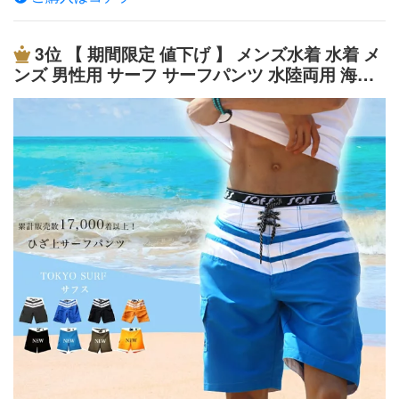
W :66cm-80cm 総丈：50cm 裾口：60cm ■L W :70cm-85
島！ Lサイズでちょっときついです。 余裕をみてLLサイ
cm 総丈：53cm 裾口：62cm ■LL W :73cm-90cm 総丈：5
ズを買いますね。沖縄にこれを履いていったら、人気者に
6cm 裾口：64cm ■3L W :77cm-98cm 総丈：59cm 裾口：
3位
【 期間限定 値下げ 】 メンズ水着 水着 メ
なりました。 沖縄の日差しだとすぐに乾くので、街でも
66cm ■4L W :81cm-106cm 総丈：62cm 裾口：68cm ■5L
ンズ 男性用 サーフ サーフパンツ 水陸両用 海水
ガンガン使えました！！！ 年間水着ランキング入賞のア
W :86cm-112cm 総丈：65cm 裾口：70cm ★インナーサ
パンツ 海パン ボードショーツ S 小さいサイズ L
イテム。 素材を業界初の水陸両用の特殊ストレッチ素材
ポーター付 ★こちらの商品は衛生上返品交換はできませ
L 3L 4L 大きいサイズ ns-2596-07finalm
に変更。 デザインも2多色プリント仕様にするなど一新し
んので予めご了承ください。 ★ご覧になっているモニタ
ました。 街履きでもイケちゃうスタイルは継承。 海パン
ー、パソコン等により実際の商品と多少色味が異なる場合
をいれる袋ももちろんついていて収納もばっちり。 スト
がございます。色味が異なる等のクレームはお受けできま
レッチが効いているので今まで以上にサイズ選びは困りま
せん。■ひとことMemo オリジナルブランド「GUYBON
せん！ おすすめPOINT 新素材の特殊ストレッチ生地 モデ
D」から大人気シンプルな無地サーフパンツの新作が登
ルデータ okamu-（170cm/57kg） 着用サイズ：S 素材
場！ とにかくシンプルなものが1番好きという方はこれが
表地：ポリエステル93%ポリウレタン7% 裏地：ポリエ
おススメ。 ブラック・ネイビー・グレーの定番カラーだ
ステル100% SIZE（cm） メーカータグ表記 ウエスト 股上
から、去年買い損ねた〜という方今年はゲットしてね★
股下 ワタリ 裾幅 S 79 75 28.5 24.5 29 25.5 M 85 79 29.5 2
男の体にマッチする、当店の自信作です！！！ ■店長から
5 30 27 L 88 85 30.5 26 31 28.5 LL 91 87 31.5 27 33 29 3L
商品詳細について■ ◎当店オリジナルブランド「GUYBO
97 94 32.5 28 33.5 29.5 4L 100 96 33.5 29 35 31.5 5L 105
ND」大人気ベーシックな無地サーフパンツ！ とにかくシ
98 35 30 35.5 32.5 ※サイズは平置き計測した実寸表記とな
ンプルイズベスト！という方にオススメ☆海だけじゃもっ
っております生地の伸縮等により 1〜2cmの誤差が生じる
たいない！タウンでも使えちゃう？！ ◎人気のブラック