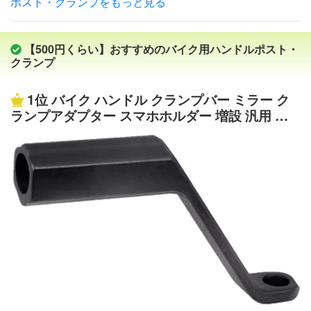
ポスト・クランプをもっと見る
にいかがですか？⇒コチラから！ ズーマー用その他のパ
ズ PCX150 ズーマーX etc中型車GROM(グロム)エイプ100
ーツは⇒コチラから！ ■参考適合車種 ホンダ 車種名 形
PCX125 エイプ50 モンキー ZOOMER(ズーマー) etc小型
式 ズーマー/FI AF58バイクパーツの事ならバイクパーツセ
車YAMAHAVMAX V-MAX1200 XJR1300 XJR1200 FZ1-FA
【500円くらい】おすすめのバイク用ハンドルポスト・
ンターへ♪
ZER BOLT BOLT C-Spec MT-09 TRACER MT-07 TMAX53
クランプ
0 T-MAX500 XV1900CU XV1900A MT-01 XVS1300CU XV
S1300A FJR1300 FJR1300A FJR1300AS BT1100 ドラッ
1位
バイク ハンドル クランプバー ミラー ク
グスター1100 FAZER8 FZ8 TDM900 SR500 XJ6ディバー
ランプアダプター スマホホルダー 増設 汎用 簡
ジョンetc大型車MT-03 SR400 XJR400 XJR400R グラン
単取付 アルミ ステー カスタム ブラック ハンド
ドマジェスティ400 ドラッグスター400 FZ-16 マジェステ
ルクランプ
ィS TW200 ブロンコ TW225 セロー225 ランツァ MT-25
R1-Z SRV250 ビラーゴ250 マジェスティ250セロー250 ト
リッカー SUZUKIGSX-S1000 V-ストローム バンディット
1200S INAZUMA1200 バンディット1250B-KING ブルバ
ード V-ストローム650 グラディウス ブルバード400 グー
ス350 DR-Z400 GS400 GSR400 インパルスS400グラデ
ィウス400 イントルーダー400 (クラシック)スカイウェイ
ブ400 スカイウェイブ250ブルバード400 バンディット25
0 GSX250FX GSR250 グラストラッカー ジェベル250 ジ
ェンマKAWASAKIバルカンS ゼファー750 W800 Z800 Z-1