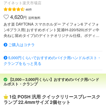
アイネット楽天市場店
46件
4,620
円
送料無料
あす楽 DAYTONA スマホホルダー アイフォン6 アイフォ
ン6プラス用| おすすめポイント箕浦iH-220/520(ボディ中
央ねじ留めタイプ)のデイトナオリジナル仕様。ボディ上
側を約12mm延長し、ロングセンターパッドにより機種密
ご購入はコチラ
着座面を増量確保。片手でも操作しやすい小型ウイングロ
ック&リリースボタン、カラビナホール&シリコンバンド
5,000円くらいでおすすめのバイク用ハンドルポスト・
留め具付き首振りクランプを特別装備。〇スマートフォン
クランプをもっと見る
フォルダーWIDE IH-550D/92601 リジットタイプ工具を使
い、クランプ部をネジ止めしたい方におすすめ。●クラン
プ部:ブラックアルマイト仕上げ。首振り部:バレル仕上
【2,000～3,000円くらい】おすすめのバイク用ハンド
げ。※ハンドルに固定する際、クランプ部を一度分解して
ルポスト・クランプ
組み付けます。部品紛失に十分留意し、クランプ調整ボル
トは確実に締め付けてください。〇スマートフォンホルダ
1位
POSH 汎用 クイックリリースブレースク
ーWIDE IH-250D/92602 クイックタイプ工具なしで簡単に
ランプ 22.4mmサイズ 2個セット
クランプの脱着ができます。●クランプ部&首振り部:バレ