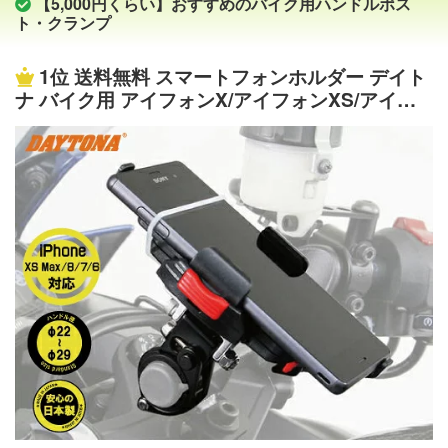
【5,000円くらい】おすすめのバイク用ハンドルポス
等に30mm以上の余裕が必要。 定 価8,400円(税込)
ト・クランプ
商品状態新品（未開封・未使用）hb0637a_b【在庫表示に
関するお願い】 在庫表示は日々更新しておりますが、メ
1位
送料無料 スマートフォンホルダー デイト
ーカー在庫を含めた流動的な在庫になりますので 購入の
ナ バイク用 アイフォンX/アイフォンXS/アイフ
タイミングで欠品になる可能性もございます。 そのよう
ォンXR/アイフォンX MAX/アイフォン8/アイフォ
な場合は何卒、ご了承下さいませ。 ※在庫ありの商品は当
ン7/アイフォン6 対応 リジットタイプ 92601 /ク
日14時頃までの注文分は翌営業日に出荷可能となります。
イックタイプ 92602 WIDE IH-550D あす楽対応
※当日出荷には対応致しておりませんので予めご了承下さ
お買い物マラソン 開催
い。 ※発送業務の混雑状況により記載納期を多少前後する
場合がございます。予めご了承下さい。