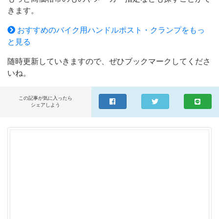
きます。
ングセンターパッドにより機種密着座面を増量確保。片手
でも操作しやすい小型ウイングロック&リリースボタン、
おすすめのバイク用ハンドルポスト・クランプをもっ
カラビナホール&シリコンバンド留め具付き首振りクラン
と見る
プを特別装備。〇スマートフォンフォルダーWIDE IH-550
D/92601 リジットタイプ工具を使い、クランプ部をネジ止
随時更新していきますので、ぜひブックマークしてくださ
めしたい方におすすめ。●クランプ部:ブラックアルマイト
いね。
仕上げ。首振り部:バレル仕上げ。※ハンドルに固定する
際、クランプ部を一度分解して組み付けます。部品紛失に
この記事が気に入ったら
十分留意し、クランプ調整ボルトは確実に締め付けてくだ
シェアしよう
さい。〇スマートフォンホルダーWIDE IH-250D/92602 ク
イックタイプ工具なしで簡単にクランプの脱着ができま
す。●クランプ部&首振り部:バレル仕上げ。※クランプ調整
ボルトは必要以上に締め付けないでください。※【注意事
項】※上下調整幅:110〜147mm/左右調整幅:55〜85mm※所
定の寸法範囲内であっても、形状や仕様などにより、一部
対応していない機種もあります。また、電源ボタンやカメ
ラ、スピーカー、イヤホンジャックなどの設置位置は機種
により異なるため、これら使用に支障のある状態での取り