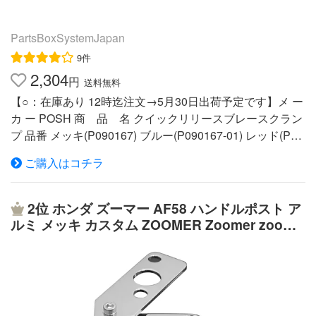
ル仕上げ。※クランプ調整ボルトは必要以上に締め付けな
いでください。※【注意事項】※上下調整幅:110〜147mm/
PartsBoxSystemJapan
左右調整幅:55〜85mm※所定の寸法範囲内であっても、形
9件
状や仕様などにより、一部対応していない機種もありま
2,304
す。また、電源ボタンやカメラ、スピーカー、イヤホンジ
円
送料無料
ャックなどの設置位置は機種により異なるため、これら使
【○：在庫あり 12時迄注文→5月30日出荷予定です】メ ー
用に支障のある状態での取り付けとならざるを得ない場合
カ ー POSH 商 品 名 クイックリリースブレースクラン
があります。事前に十分ご確認ください。※商品稼動部の
プ 品番 メッキ(P090167) ブルー(P090167-01) レッド(P09
調整、部品の組み替え、車体への取り付け、機種の装着な
0167-02) シルバー(P090167-03) ゴールド(P090167-04) B
どは全て使用者のリスクにおいて行なってください。調
ご購入はコチラ
ベリー(P090167-05) ブラック(P090167-06) チタン(P0901
整・組み換え箇所の部品破損や紛失、本品や本品に装着し
67-11) Cゴールド(P090167-12) 商品内容 ■22.4mmサイズ
た機種に生じた不具合(故障や破損、水濡れ、脱落、盗難
クランプです。 ■2個セット ※画像はイメージです。 適合
2位
ホンダ ズーマー AF58 ハンドルポスト ア
など)や事故損害など、デイトナでは一切責任を負いませ
汎用 pbxhdl ∇POSH20090511p090167【在庫表示に関
ルミ メッキ カスタム ZOOMER Zoomer zoome
ん。※スライドアームを上下最大限に伸ばした状態での使
するお願い】 在庫表示は日々更新しておりますが、メー
r バイクパーツセンター
用は非推奨。振動によりアームが折れる場合があります。
カー在庫を含めた流動的な在庫になりますので 購入のタ
デイトナでは一切責任を負いません。※舗装・未舗装路を
イミングで欠品になる可能性もございます。 そのような
問わず、路面の段差を乗り越える際などに発生する衝撃の
場合は何卒、ご了承下さいませ。 ※在庫ありの商品は当日
度合いによっては、図らずもロックが外れる場合がありま
14時頃までの注文分は翌営業日に出荷可能となります。 ※
す。走行振動対策や本品および構成部品、装着機種などの