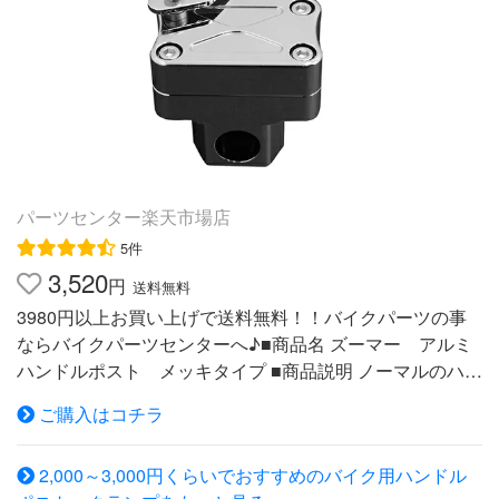
当日出荷には対応致しておりませんので予めご了承下さ
落下防止対策などは全て使用者のリスクにおいて行なって
い。 ※発送業務の混雑状況により記載納期を多少前後する
ください。※本品および構成部品は金属や樹脂を素材とし
場合がございます。予めご了承下さい。
ております。ご使用環境によらずとも経年変化や使用損耗
により素材劣化(錆含む)が進行し、部品破損など予期せぬ
不具合や事故損害が発生する場合があります。走行使用前
に商品状態を毎回点検し(調整稼動部や固定部、雨水がた
まりやすい箇所などは特に念入りに)、異常があれば適宜
新品交換(部品または商品)してください | 商品詳細商品名:
パーツセンター楽天市場店
スマートフォンフォルダーWIDE IH-550Dメーカー:DAYTO
5件
NAタイプ:リジットタイプ品番:92601メーカー価格:￥4,30
3,520
円
送料無料
0(税別)取扱説明書タイプ:クイックタイプ品番:92602メー
3980円以上お買い上げで送料無料！！バイクパーツの事
カー価格:￥4,300(税別)取扱説明書| 対応車種HONDAF6C
ならバイクパーツセンターへ♪■商品名 ズーマー アルミ
CTX1300 CB1300S VFR1200X VFR800X CB1300SF CB
ハンドルポスト メッキタイプ ■商品説明 ノーマルのハン
1300SB CB1100 CB100EX VT1300CXX-11 NM4-01 NM4-
ドルを取り外しこの商品を装着すれば Φ22のバーハンドル
02 NC750S NC750X インテグラ CTX700 CTX700N シャ
ご購入はコチラ
が装着可能に！ メーターステー付属で面倒な加工も必要
ドウ ファントムCB650F etc大型車CB400SF CB400SB C
ありません！ ※取り付けハンドルによりケーブル類の延長
B400F 400X シャドウ400 シャドウ クラシックVTR VTR-
2,000～3,000円くらいでおすすめのバイク用ハンドル
が必要となる場合がございます。 バーハンドルもご一緒
F CB250F CB223S FTR フォルツァ フォルツァSi フェイ