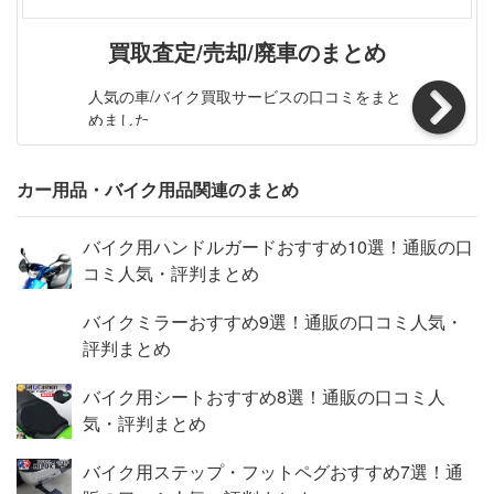
付けとならざるを得ない場合があります。事前に十分ご確
認ください。※商品稼動部の調整、部品の組み替え、車体
買取査定/売却/廃車のまとめ
への取り付け、機種の装着などは全て使用者のリスクにお
いて行なってください。調整・組み換え箇所の部品破損や
人気の車/バイク買取サービスの口コミをまと
紛失、本品や本品に装着した機種に生じた不具合(故障や
めました
破損、水濡れ、脱落、盗難など)や事故損害など、デイト
ナでは一切責任を負いません。※スライドアームを上下最
カー用品・バイク用品関連のまとめ
大限に伸ばした状態での使用は非推奨。振動によりアーム
が折れる場合があります。 デイトナでは一切責任を負い
ません。※舗装・未舗装路を問わず、路面の段差を乗り越
バイク用ハンドルガードおすすめ10選！通販の口
える際などに発生する衝撃の度合いによっては、図らずも
コミ人気・評判まとめ
ロックが外れる場合があります。走行振動対策や本品およ
バイクミラーおすすめ9選！通販の口コミ人気・
び構成部品、装着機種などの落下防止対策などは全て使用
評判まとめ
者のリスクにおいて行なってください。※本品および構成
部品は金属や樹脂を素材としております。ご使用環境によ
バイク用シートおすすめ8選！通販の口コミ人
らずとも経年変化や使用損耗により素材劣化(錆含む)が進
気・評判まとめ
行し、部品破損など予期せぬ不具合や事故損害が発生する
場合があります。走行使用前に商品状態を毎回点検し(調
バイク用ステップ・フットペグおすすめ7選！通
整稼動部や固定部、雨水がたまりやすい箇所などは特に念