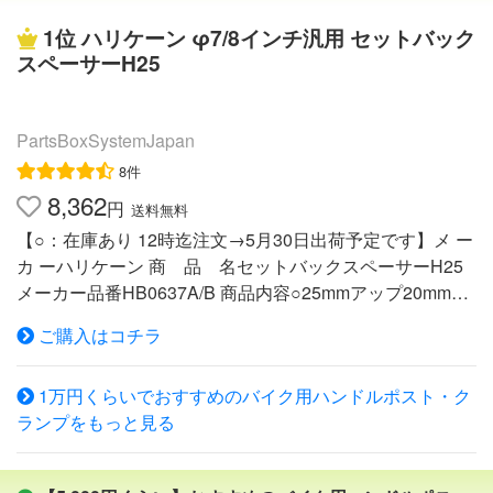
1位
ハリケーン φ7/8インチ汎用 セットバック
スペーサーH25
PartsBoxSystemJapan
8件
8,362
円
送料無料
【○：在庫あり 12時迄注文→5月30日出荷予定です】メ ー
カ ーハリケーン 商 品 名セットバックスペーサーH25
メーカー品番HB0637A/B 商品内容○25mmアップ20mmバ
ック ○ソケットボルトM8×L22○適合ネジ穴間のピッチ 31.
ご購入はコチラ
5mm〜35mm○ノーマルハンドル、ケーブル、ブレーキホ
ースのままで少しポジション変更を…とお考えの方におす
1万円くらいでおすすめのバイク用ハンドルポスト・ク
すめします。ボルトオン、しかも短時間で取付けできま
ランプをもっと見る
す。○アルミ合金削り出しポリッシュアルマイト○M8ソケ
ットボルトはステンレス製 適合車種・汎用タイプφ7/8イ
ンチハンドル用※取付けるには、ケ−ブル、ブレ−キホ−ス