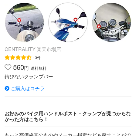
Z1000 ゼファー1100 ZRX1100 ZRX1200 ZRX1200Rゼフ
ァーχ ゼファー400 バルカン400(クラシック)Dトラッカー
エストレア バリオス()上記車種以外でもハンドル径22.2m
m〜29mmのハンドルパイプに適合いたします。クランプ
箇所のスペースなどをご確認いただきご検討ください。※
別売りのマルチバーホルダー各種と組み合わせで原付バイ
クやレプリカバイク等への装着も可能となります。※ご注
CENTRALITY 楽天市場店
文頂いたタイミングにより、多店舗での販売も行なってい
13件
ますので、欠品により取り寄せまでのお時間を頂く場合も
560
円
送料無料
ございます。ご了承下さい。※受注生産、品切れの商品
錆びないクランプバー
は、ご注文後に納期をお知らせします。※メーカー廃番品
の商品はご連絡後キャンセルのお手続きを行わせて頂きま
ご購入はコチラ
す。 メーカー希望小売価格はメーカーカタログに基づい
て掲載していますDAYTONA スマホホルダー アイフォン6
アイフォン6プラス用 【デイトナ】バイク用 スマートフォ
ンホルダー iPhone6/iPhone6 PLUS 対応 リジットタイプ
お好みのバイク用ハンドルポスト・クランプが見つからな
かった方はこちら！
(92601)/クイックタイプ(92602) WIDE IH-550D | おすすめ
ポイント箕浦iH-220/520(ボディ中央ねじ留めタイプ)のデ
もっと高価格帯のものやメーカー指定なども探すことがで
イトナオリジナル仕様。ボディ上側を約12mm延長し、ロ