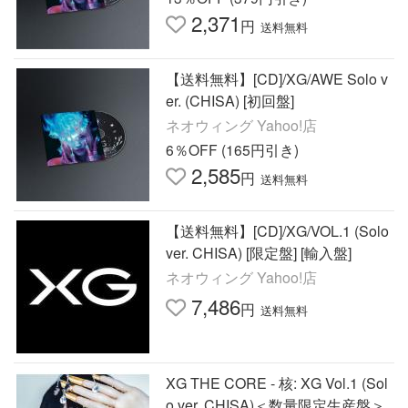
2,371
円
送料無料
【送料無料】[CD]/XG/AWE Solo v
er. (CHISA) [初回盤]
ネオウィング Yahoo!店
6％OFF (165円引き)
2,585
円
送料無料
【送料無料】[CD]/XG/VOL.1 (Solo
ver. CHISA) [限定盤] [輸入盤]
ネオウィング Yahoo!店
7,486
円
送料無料
XG THE CORE - 核: XG Vol.1 (Sol
o ver. CHISA)＜数量限定生産盤＞