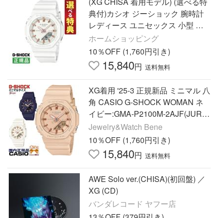
(XG CHISA 着用モデル) (選べる特
典付)カシオ ジーショック 腕時計
レディース ユニセックス 小型 国
内正規品 GMA-P2100M-7AJF
ホームショッピング
10％OFF (1,760円引き)
15,840
円
送料無料
XG着用 '25-3 正規新品 ミニマル 八
角 CASIO G-SHOCK WOMAN ネ
イビー:GMA-P2100M-2AJF(JURI
A) ピンク:GMA-P2100M-4AJF(HIN
Jewelry&Watch Bene
ATA) ホワイト:GMA-P2100M-7AJF
10％OFF (1,760円引き)
(CHISA)
15,840
円
送料無料
AWE Solo ver.(CHISA)(初回盤) ／
XG (CD)
バンダレコード ヤフー店
13％OFF (379円引き)