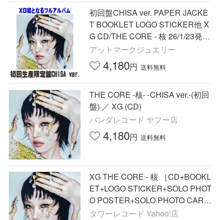
初回盤CHISA ver. PAPER JACKE
T BOOKLET LOGO STICKER他 X
G CD/THE CORE - 核 26/1/23発売
＄＃
アットマークジュエリー
4,180
円
送料無料
THE CORE -核- -CHISA ver.-(初回
盤) ／ XG (CD)
バンダレコード ヤフー店
4,180
円
送料無料
XG THE CORE - 核 ［CD+BOOKL
ET+LOGO STICKER+SOLO PHOT
O POSTER+SOLO PHOTO CARD
+STICKER SHEET］＜初回盤/CH
タワーレコード Yahoo!店