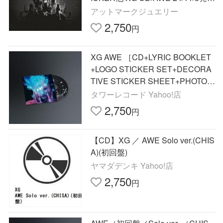
【オリコン加盟店】
アットマークジュエリー
2,750
円
XG AWE ［CD+LYRIC BOOKLET
+LOGO STICKER SET+DECORA
TIVE STICKER SHEET+PHOTO C
ARD］＜初回盤/Solo ver. (CHISA)
タワーレコード Yahoo!店
＞ CD
2,750
円
【CD】XG ／ AWE Solo ver.(CHIS
A)(初回盤)
ヤマダデンキ Yahoo!店
2,750
円