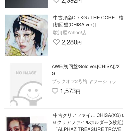
円
中古邦楽CD XG / THE CORE - 核
[初回盤(CHISA ver.)]
駿河屋Yahoo!店
2,280
円
AWE(初回盤/Solo ver.[CHISA])/X
G
ブックオフ2号館 ヤフーショッ
1,573
円
中古クリアファイル CHISA(XG) 0
6 クリアファイルホルダー(2枚組)
「ALPHAZ TREASURE TROVE