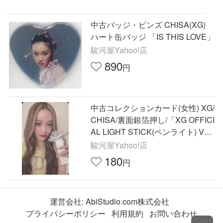
中古バッジ・ピンズ CHISA(XG)
ハート缶バッジ 「IS THIS LOVE」
駿河屋Yahoo!店
890
円
中古コレクションカード(女性) XG/
CHISA/裏面銀箔押し/「XG OFFICI
AL LIGHT STICK(ペンライト) Ver.
1」付属フォトカー
駿河屋Yahoo!店
180
円
運営会社:
AbiStudio.com株式会社
プライバシーポリシー
利用規約
お問い合わせ