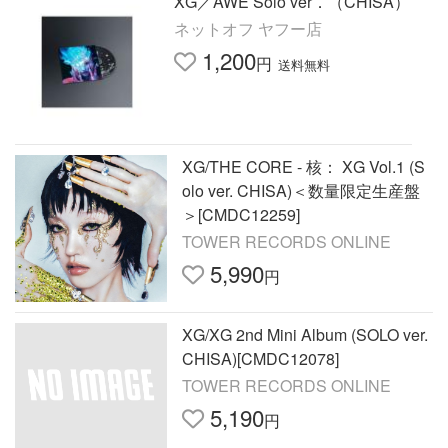
XG／AWE Solo ver．（CHISA）
ネットオフ ヤフー店
1,200
円
送料無料
XG/THE CORE - 核： XG Vol.1 (S
olo ver. CHISA)＜数量限定生産盤
＞[CMDC12259]
TOWER RECORDS ONLINE
5,990
円
XG/XG 2nd Mini Album (SOLO ver.
CHISA)[CMDC12078]
TOWER RECORDS ONLINE
5,190
円