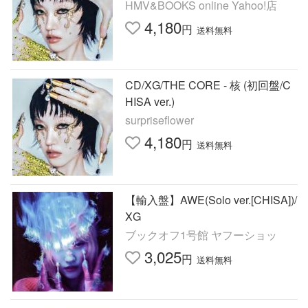
HMV&BOOKS online Yahoo!店
4,180
円
送料無料
CD/XG/THE CORE - 核 (初回盤/C
HISA ver.)
surpriseflower
4,180
円
送料無料
【輸入盤】AWE(Solo ver.[CHISA])/
XG
ブックオフ1号館 ヤフーショッ
3,025
円
送料無料