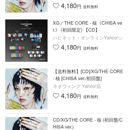
ISA ver. CD
4,180
円
送料無料
XG／THE CORE - 核《CHISA ve
r.》 (初回限定) 【CD】
ハピネット・オンラインYahoo!シ
4,180
円
送料無料
【送料無料】[CD]/XG/THE CORE
- 核 [CHISA ver./初回盤]
ネオウィング Yahoo!店
4,180
円
送料無料
CD/XG/THE CORE - 核 (初回盤/C
HISA ver.)