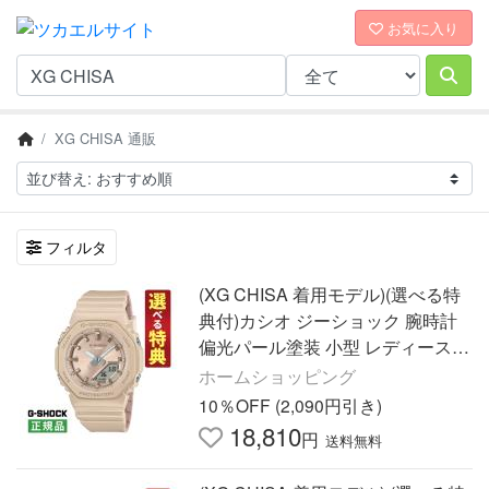
お気に入り
XG CHISA 通販
フィルタ
(XG CHISA 着用モデル)(選べる特
典付)カシオ ジーショック 腕時計
偏光パール塗装 小型 レディース
ユニセックス 国内正規品 GMA-P2
ホームショッピング
100ST-9AJF
10％OFF (2,090円引き)
18,810
円
送料無料