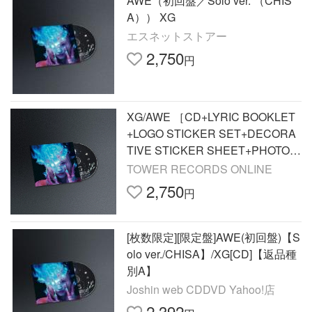
AWE（初回盤／Solo ver. （CHIS
A）） XG
エスネットストアー
2,750
円
XG/AWE ［CD+LYRIC BOOKLET
+LOGO STICKER SET+DECORA
TIVE STICKER SHEET+PHOTO C
ARD］＜初回盤/Solo ver. (CHISA)
TOWER RECORDS ONLINE
＞[NFCC-00014]
2,750
円
[枚数限定][限定盤]AWE(初回盤)【S
olo ver./CHISA】/XG[CD]【返品種
別A】
Joshin web CDDVD Yahoo!店
2,392