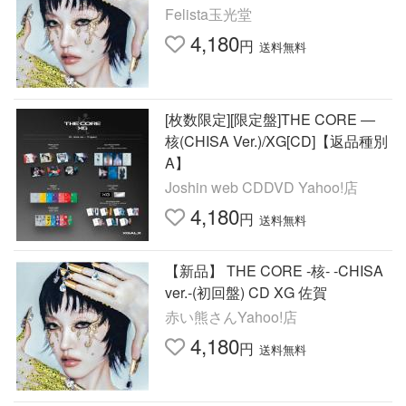
Felista玉光堂
4,180
円
送料無料
[枚数限定][限定盤]THE CORE ―
核(CHISA Ver.)/XG[CD]【返品種別
A】
Joshin web CDDVD Yahoo!店
4,180
円
送料無料
【新品】 THE CORE -核- -CHISA
ver.-(初回盤) CD XG 佐賀
赤い熊さんYahoo!店
4,180
円
送料無料