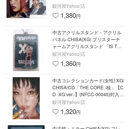
駿河屋Yahoo!店
1,380
円
中古アクリルスタンド・アクリル
パネル CHISA(XG) ブリスターチ
ャームアクリルスタンド 「IS THI
S LOVE」
駿河屋Yahoo!店
1,360
円
中古コレクションカード(女性) XG/
CHISA/CD「THE CORE -核」【C
D -XG ver.-】(NFCC-00045)封入フ
ォトカード
駿河屋Yahoo!店
1,320
円
中古鏡・ミラー CHISA(XG) フレ