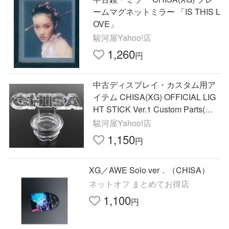
ームマグネットミラー 「IS THIS L
OVE」
駿河屋Yahoo!店
1,260
円
中古ディスプレイ・カスタム用ア
イテム CHISA(XG) OFFICIAL LIG
HT STICK Ver.1 Custom Parts(ラ
イ
駿河屋Yahoo!店
1,150
円
XG／AWE Solo ver．（CHISA）
ネットオフ まとめてお得店
1,100
円