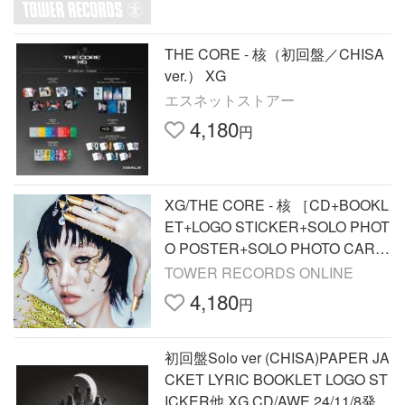
THE CORE - 核（初回盤／CHISA
ver.） XG
エスネットストアー
4,180
円
XG/THE CORE - 核 ［CD+BOOKL
ET+LOGO STICKER+SOLO PHOT
O POSTER+SOLO PHOTO CARD
+STICKER SHEET］＜初回盤/CH
TOWER RECORDS ONLINE
ISA ver.＞[NFCC-00047]
4,180
円
初回盤Solo ver (CHISA)PAPER JA
CKET LYRIC BOOKLET LOGO ST
ICKER他 XG CD/AWE 24/11/8発売