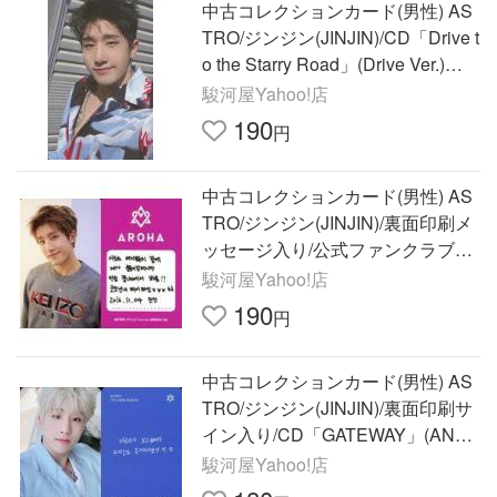
中古コレクションカード(男性) AS
TRO/ジンジン(JINJIN)/CD「Drive t
o the Starry Road」(Drive Ver.)封
入特典フ
駿河屋Yahoo!店
190
円
中古コレクションカード(男性) AS
TRO/ジンジン(JINJIN)/裏面印刷メ
ッセージ入り/公式ファンクラブ
「AROHA」1期入会特典キット フ
駿河屋Yahoo!店
ォトカー
190
円
中古コレクションカード(男性) AS
TRO/ジンジン(JINJIN)/裏面印刷サ
イン入り/CD「GATEWAY」(ANOT
HER WORLD Ver.)特典セルフィ
駿河屋Yahoo!店
ー・フ