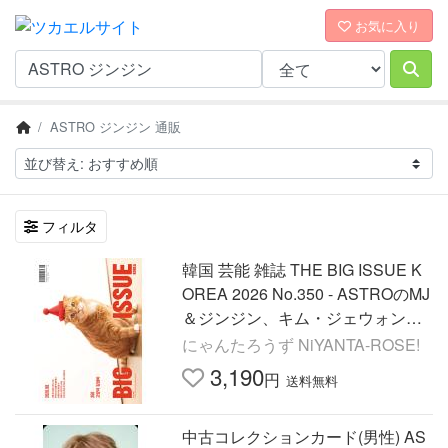
お気に入り
ASTRO ジンジン 通販
フィルタ
韓国 芸能 雑誌 THE BIG ISSUE K
OREA 2026 No.350 - ASTROのMJ
＆ジンジン、キム・ジェウォン広
告収録
にゃんたろうず NiYANTA-ROSE!
3,190
円
送料無料
中古コレクションカード(男性) AS