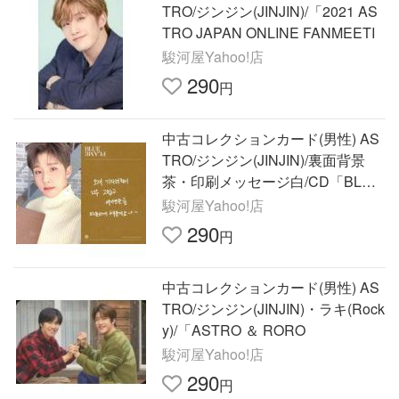
TRO/ジンジン(JINJIN)/「2021 AS
TRO JAPAN ONLINE FANMEETI
駿河屋Yahoo!店
290
円
中古コレクションカード(男性) AS
TRO/ジンジン(JINJIN)/裏面背景
茶・印刷メッセージ白/CD「BLUE
FLAME」(THE BOOK ver.)特典
駿河屋Yahoo!店
290
円
中古コレクションカード(男性) AS
TRO/ジンジン(JINJIN)・ラキ(Rock
y)/「ASTRO ＆ RORO
駿河屋Yahoo!店
290
円