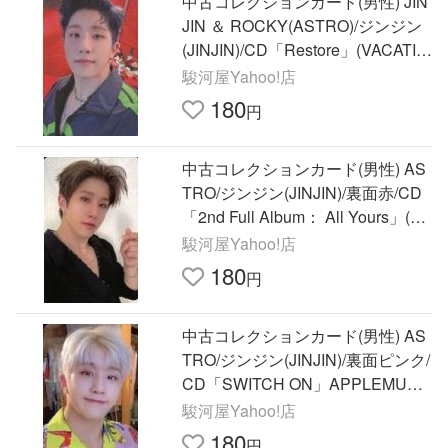
中古コレクションカード(男性) JIN
JIN ＆ ROCKY(ASTRO)/ジンジン
(JINJIN)/CD「Restore」(VACATIO
N ver.)封入特典フォトカー
駿河屋Yahoo!店
180
円
中古コレクションカード(男性) AS
TRO/ジンジン(JINJIN)/裏面赤/CD
「2nd Full Album： All Yours」(YO
U Ver.)封
駿河屋Yahoo!店
180
円
中古コレクションカード(男性) AS
TRO/ジンジン(JINJIN)/裏面ピンク/
CD「SWITCH ON」APPLEMUSI
C映像通話サイン会特典フォトカ
駿河屋Yahoo!店
ード
180
円