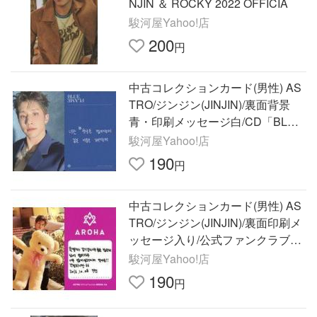
NJIN ＆ ROCKY 2022 OFFICIA
駿河屋Yahoo!店
200
円
中古コレクションカード(男性) AS
TRO/ジンジン(JINJIN)/裏面背景
青・印刷メッセージ白/CD「BLUE
FLAME」(THE STORY Ver.)特
駿河屋Yahoo!店
190
円
中古コレクションカード(男性) AS
TRO/ジンジン(JINJIN)/裏面印刷メ
ッセージ入り/公式ファンクラブ
「AROHA」1期入会特典キット フ
駿河屋Yahoo!店
ォトカー
190
円