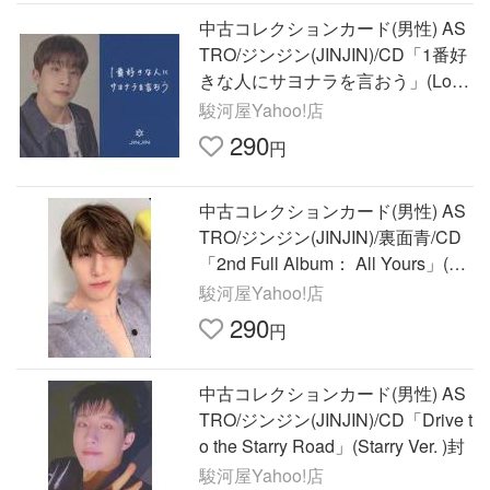
中古コレクションカード(男性) AS
TRO/ジンジン(JINJIN)/CD「1番好
きな人にサヨナラを言おう」(Lopp
y・HMV限定盤)購入特典フォトカ
駿河屋Yahoo!店
ード
290
円
中古コレクションカード(男性) AS
TRO/ジンジン(JINJIN)/裏面青/CD
「2nd Full Album： All Yours」(M
E Ver.)封入
駿河屋Yahoo!店
290
円
中古コレクションカード(男性) AS
TRO/ジンジン(JINJIN)/CD「Drive t
o the Starry Road」(Starry Ver. )封
駿河屋Yahoo!店