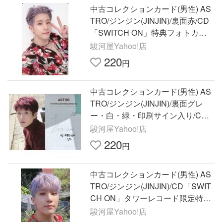
中古コレクションカード(男性) AS
TRO/ジンジン(JINJIN)/裏面赤/CD
「SWITCH ON」特典フォトカー
ド
駿河屋Yahoo!店
220
円
中古コレクションカード(男性) AS
TRO/ジンジン(JINJIN)/裏面グレ
ー・白・緑・印刷サイン入り/CD
「5th Min
駿河屋Yahoo!店
220
円
中古コレクションカード(男性) AS
TRO/ジンジン(JINJIN)/CD「SWIT
CH ON」タワーレコード限定特典
トレーディングカード
駿河屋Yahoo!店