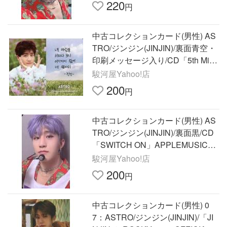
220
円
中古コレクションカード(男性) AS
TRO/ジンジン(JINJIN)/裏面青空・
印刷メッセージ入り/CD「5th Mini
Albu
駿河屋Yahoo!店
200
円
中古コレクションカード(男性) AS
TRO/ジンジン(JINJIN)/裏面黒/CD
「SWITCH ON」APPLEMUSIC映
像通話サイン会特典フォトカード
駿河屋Yahoo!店
200
円
中古コレクションカード(男性) 0
7：ASTRO/ジンジン(JINJIN)/「JI