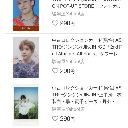
ON POP-UP STORE」フォトカー
ドセット
駿河屋Yahoo!店
290
円
中古コレクションカード(男性) AS
TRO/ジンジン(JINJIN)/CD「2nd F
ull Album： All Yours」タワーレコ
ード限定特典トレ
駿河屋Yahoo!店
290
円
中古コレクションカード(男性) AS
TRO/ジンジン(JINJIN)/上半身・衣
装白・黒・両手ピース・野外・背
景空/CD「Special M
駿河屋Yahoo!店
290
円