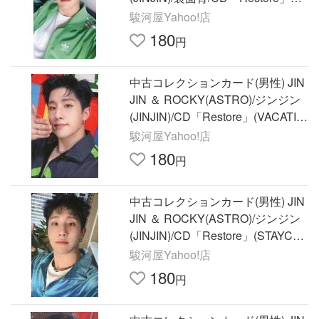
ッキードローイベン
駿河屋Yahoo!店
180
円
中古コレクションカード(男性) JIN
JIN ＆ ROCKY(ASTRO)/ジンジン
(JINJIN)/CD「Restore」(VACATIO
N ver.)封入特典フォトカー
駿河屋Yahoo!店
180
円
中古コレクションカード(男性) JIN
JIN ＆ ROCKY(ASTRO)/ジンジン
(JINJIN)/CD「Restore」(STAYCAT
ION ver.)封入特典フォトカ
駿河屋Yahoo!店
180
円