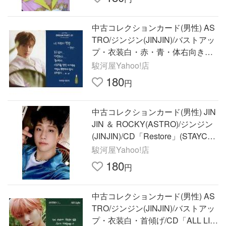
中古コレクションカード(男性) AS
TRO/ジンジン(JINJIN)/バストアッ
プ・衣装白・赤・青・体右向き・
裏面青
駿河屋Yahoo!店
180
円
中古コレクションカード(男性) JIN
JIN ＆ ROCKY(ASTRO)/ジンジン
(JINJIN)/CD「Restore」(STAYCAT
ION ver.)封入特典フォトカ
駿河屋Yahoo!店
180
円
中古コレクションカード(男性) AS
TRO/ジンジン(JINJIN)/バストアッ
プ・衣装白・首傾げ/CD「ALL LIG