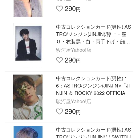
290
円
中古コレクションカード(男性) AS
TRO/ジンジン(JINJIN)/膝上・座
り・衣装黒・白・両手下げ・顔左
傾け・背景白/CD「Spe
駿河屋Yahoo!店
290
円
中古コレクションカード(男性) 1
6：ASTRO/ジンジン(JINJIN)/「JI
NJIN ＆ ROCKY 2022 OFFICIA
駿河屋Yahoo!店
290
円
中古コレクションカード(男性) AS
TRO/ジンジン(JINJIN)/「SWITCH