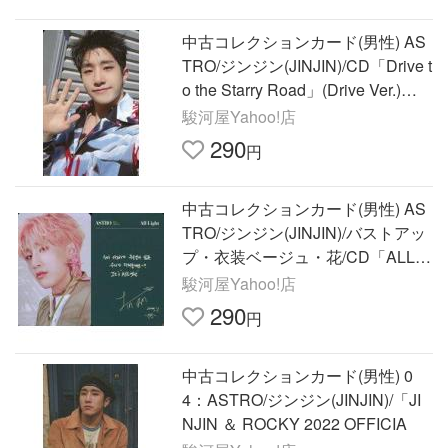
中古コレクションカード(男性) AS
TRO/ジンジン(JINJIN)/CD「Drive t
o the Starry Road」(Drive Ver.)封
入特典フ
駿河屋Yahoo!店
290
円
中古コレクションカード(男性) AS
TRO/ジンジン(JINJIN)/バストアッ
プ・衣装ベージュ・花/CD「ALL LI
GHT」(Green ver.)特典フォトカ
駿河屋Yahoo!店
290
円
中古コレクションカード(男性) 0
4：ASTRO/ジンジン(JINJIN)/「JI
NJIN ＆ ROCKY 2022 OFFICIA