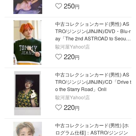
250
円
中古コレクションカード(男性) AS
TRO/ジンジン(JINJIN)/DVD・Blu-r
ay「The 2nd ASTROAD to Seoul
STAR LI
駿河屋Yahoo!店
220
円
中古コレクションカード(男性) AS
TRO/ジンジン(JINJIN)/CD「Drive t
o the Starry Road」Onli
駿河屋Yahoo!店
220
円
中古コレクションカード(男性) [ホ
ログラム仕様]：ASTRO/ジンジン