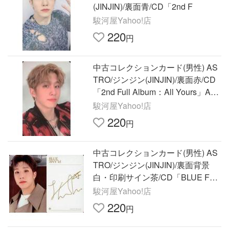
(JINJIN)/裏面青/CD「2nd F
駿河屋Yahoo!店
220
円
中古コレクションカード(男性) AS
TRO/ジンジン(JINJIN)/裏面赤/CD
「2nd Full Album：All Yours」App
lemusic特典フォトカード
駿河屋Yahoo!店
220
円
中古コレクションカード(男性) AS
TRO/ジンジン(JINJIN)/裏面背景
白・印刷サイン茶/CD「BLUE FLA
ME」(THE BOOK ver.)特典セル
駿河屋Yahoo!店
220
円