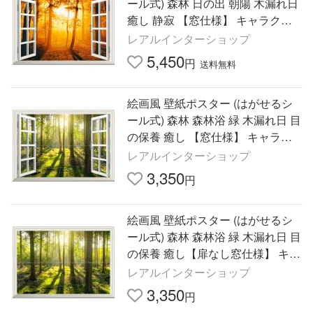
ール式) 森林 日の出 朝陽 木漏れ日
癒し 静寂 【窓仕様】 キャラクロ
SNR-012MA1(A1版 830mm×585m
レアルインターショップ
m)＜日本製＞
5,450
円
送料無料
絵画風 壁紙ポスター (はがせるシ
ール式) 森林 森林浴 緑 木漏れ日 目
の保養 癒し 【窓仕様】 キャラク
ロ SNR-003MA2(A2版 594mm×42
レアルインターショップ
0mm)＜日本製＞
3,350
円
絵画風 壁紙ポスター (はがせるシ
ール式) 森林 森林浴 緑 木漏れ日 目
の保養 癒し【扉なし窓仕様】 キャ
ラクロ SNR-003NA2(A2版 594mm
レアルインターショップ
×420mm)＜日本製＞
3,350
円