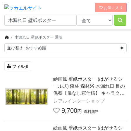
お気に入り
木漏れ日 壁紙ポスター 通販
フィルタ
絵画風 壁紙ポスター (はがせるシ
ール式) 森林 森林浴 木漏れ日 目の
保養【扉なし窓仕様】 キャラクロ
SNR-113NP1(パノラマ版 1440mm
レアルインターショップ
×576mm)＜日本製＞
9,700
円
送料無料
絵画風 壁紙ポスター (はがせるシ