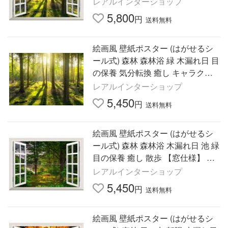
レアルインターショップ
5mm)＜日本製＞
5,800
円
送料無料
絵画風 壁紙ポスター (はがせるシ
ール式) 森林 森林浴 緑 木漏れ日 目
の保養 気分転換 癒し キャラクロ
SNR-003A1(A1版 830mm×585m
レアルインターショップ
m)＜日本製＞
5,450
円
送料無料
絵画風 壁紙ポスター (はがせるシ
ール式) 森林 森林浴 木漏れ日 池 緑
目の保養 癒し 散歩 【窓仕様】 キ
ャラクロ SNR-016MA1(A1版 830
レアルインターショップ
mm×585mm)＜日本製＞
5,450
円
送料無料
絵画風 壁紙ポスター (はがせるシ