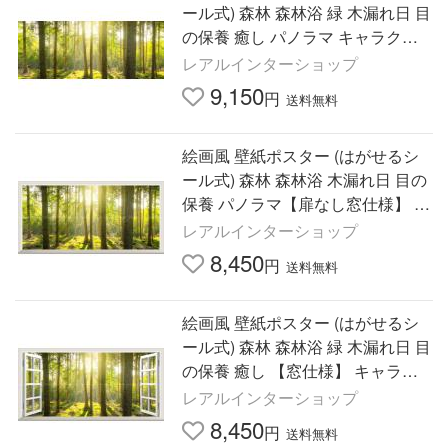
ール式) 森林 森林浴 緑 木漏れ日 目
の保養 癒し パノラマ キャラクロ
SNR-113P1(パノラマ版 1440mm×
レアルインターショップ
576mm)＜日本製＞
9,150
円
送料無料
絵画風 壁紙ポスター (はがせるシ
ール式) 森林 森林浴 木漏れ日 目の
保養 パノラマ【扉なし窓仕様】 キ
ャラクロ SNR-113NS1(1152mm×
レアルインターショップ
576mm)＜日本製＞
8,450
円
送料無料
絵画風 壁紙ポスター (はがせるシ
ール式) 森林 森林浴 緑 木漏れ日 目
の保養 癒し 【窓仕様】 キャラク
ロ SNR-113MS1(パノラマS版 115
レアルインターショップ
2mm×576mm)＜日本製＞
8,450
円
送料無料