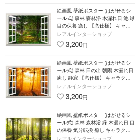
絵画風 壁紙ポスター (はがせるシ
ール式) 森林 森林浴 木漏れ日 池 緑
目の保養 癒し 【窓仕様】 キャラ
クロ SNR-016MA2(A2版 594mm×
レアルインターショップ
420mm)＜日本製＞
3,200
円
絵画風 壁紙ポスター (はがせるシ
ール式) 森林 日の出 朝陽 木漏れ日
癒し 静寂 【窓仕様】 キャラクロ
SNR-012MA2(A2版 594mm×420m
レアルインターショップ
m)＜日本製＞
3,200
円
絵画風 壁紙ポスター (はがせるシ
ール式) 森林 森林浴 緑 木漏れ日 目
の保養 気分転換 癒し キャラクロ
SNR-003A2(A2版 594mm×420m
レアルインターショップ