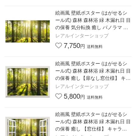
絵画風 壁紙ポスター (はがせるシ
ール式) 森林 森林浴 緑 木漏れ日 目
の保養 気分転換 癒し パノラマ キ
ャラクロ SNR-113S1(1152mm×57
レアルインターショップ
6mm)＜日本製＞
7,750
円
送料無料
絵画風 壁紙ポスター (はがせるシ
ール式) 森林 森林浴 緑 木漏れ日 目
の保養 癒し【扉なし窓仕様】 キャ
ラクロ SNR-003NA1(A1版 830mm
レアルインターショップ
×585mm)＜日本製＞
5,800
円
送料無料
絵画風 壁紙ポスター (はがせるシ
ール式) 森林 森林浴 緑 木漏れ日 目
の保養 癒し 【窓仕様】 キャラク
ロ SNR-003MA1(A1版 830mm×58