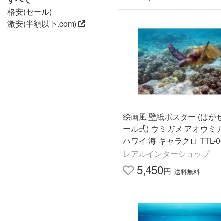
格安(セール)
激安(半額以下.com)
絵画風 壁紙ポスター (はが
ール式) ウミガメ アオウミ
ハワイ 海 キャラクロ TTL-00
1版 830mm×585mm)＜日
レアルインターショップ
5,450
円
送料無料