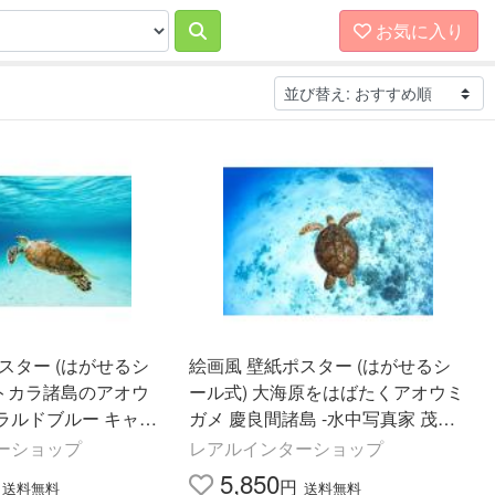
お気に入り
スター (はがせるシ
絵画風 壁紙ポスター (はがせるシ
 トカラ諸島のアオウ
ール式) 大海原をはばたくアオウミ
ラルドブルー キャラ
ガメ 慶良間諸島 -水中写真家 茂野
012W1(ワイド版 921
優太- キャラクロ S-UWH-006A1(A
ーショップ
レアルインターショップ
)＜日本製＞
1版 830mm×585mm)
5,850
円
送料無料
送料無料