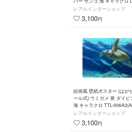
バー サンゴ 海 キャラクロ D
2A2(A2版 594mm×420m
レアルインターショップ
製＞
3,100
円
絵画風 壁紙ポスター (はが
ール式) ウミガメ 黄 ダイビ
海 キャラクロ TTL-006A2(A
4mm×420mm)＜日本製＞
レアルインターショップ
3,100
円