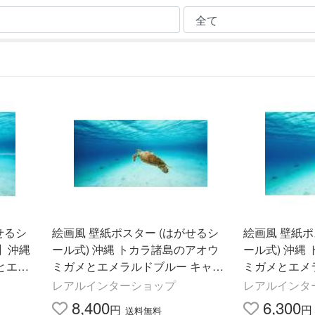
せるシ
絵画風 壁紙ポスター (はがせるシ
絵画風 壁紙ポ
様】沖縄
ール式) 沖縄 トカラ諸島のアオウ
ール式) 沖縄
とエメ
ミガメとエメラルドブルー キャラ
ミガメとエメ
1W(パ
クロ M-OKN-012S1(パノラマS版 1
クロ M-OKN-
レアルインターショップ
レアルインタ
×2枚)
152mm×576mm)＜日本製＞
mm×576mm
8,400
6,300
円
円
送料無料