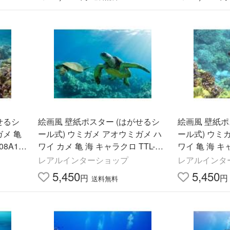
せるシ
絵画風 壁紙ポスター (はがせるシ
絵画風 壁紙ポ
ガメ 亀
ール式) ウミガメ アオウミガメ ハ
ール式) ウミ
8A1(A
ワイ カメ 亀 海 キャラクロ TTL-00
ワイ 亀 海 キャ
本製＞
2A1(A1版 830mm×585mm)＜日本
(A1版 830m
レアルインターショップ
レアルインタ
製＞
5,450
5,450
円
円
送料無料