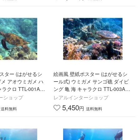
スター (はがせるシ
絵画風 壁紙ポスター (はがせるシ
ガメ アオウミガメ ハ
ール式) ウミガメ サンゴ礁 ダイビ
ラクロ TTL-001A1
ング 亀 海 キャラクロ TTL-003A1
m×585mm)＜日本製＞
(A1版 830mm×585mm)＜日本製＞
ーショップ
レアルインターショップ
5,450
円
送料無料
送料無料