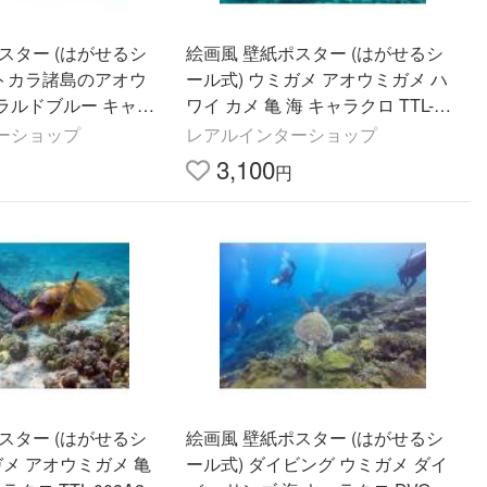
スター (はがせるシ
絵画風 壁紙ポスター (はがせるシ
 トカラ諸島のアオウ
ール式) ウミガメ アオウミガメ ハ
ラルドブルー キャラ
ワイ カメ 亀 海 キャラクロ TTL-00
012W2(ワイド版 603
2A2(A2版 594mm×420mm)＜日本
ーショップ
レアルインターショップ
)＜日本製＞
製＞
3,100
円
スター (はがせるシ
絵画風 壁紙ポスター (はがせるシ
ガメ アオウミガメ 亀
ール式) ダイビング ウミガメ ダイ