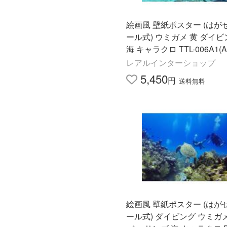
絵画風 壁紙ポスター (はが
ール式) ウミガメ 黄 ダイビ
海 キャラクロ TTL-006A1(A
0mm×585mm)＜日本製＞
レアルインターショップ
5,450
円
送料無料
絵画風 壁紙ポスター (はが
ール式) ダイビング ウミガ