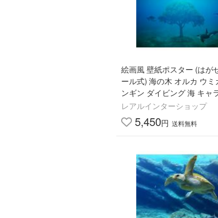
絵画風 壁紙ポスター (はが
ール式) 海の木 オルカ ウミ
ンギン ダイビング 海 キャラ
VG-018A1(A1版 830mm×5
レアルインターショップ
＜日本製＞
5,450
円
送料無料