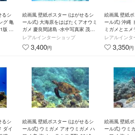
せるシ
絵画風 壁紙ポスター (はがせるシ
絵画風 壁紙ポ
ング 亀
ール式) 大海原をはばたくアオウミ
ール式) 沖縄
1版 83
ガメ 慶良間諸島 -水中写真家 茂野
ミガメとエメ
優太- キャラクロ S-UWH-006A2(A
クロ M-OKN-
レアルインターショップ
レアルインタ
2版 594mm×420mm)
mm×376mm
3,400
3,350
円
円
せるシ
絵画風 壁紙ポスター (はがせるシ
絵画風 壁紙ポ
メ ダイ
ール式) ウミガメ アオウミガメ ハ
ール式) ウミ