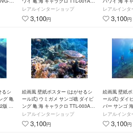
VG-01
ワイ 亀 海 キャラクロ TTL-001A2
ハワイ 海 キャラ
m)＜日本
(A2版 594mm×420mm)＜日本製＞
2版 594mm
レアルインターショップ
レアルインタ
3,100
3,100
円
円
せるシ
絵画風 壁紙ポスター (はがせるシ
絵画風 壁紙ポ
ング 亀
ール式) ウミガメ サンゴ礁 ダイビ
ール式) ダイ
2版 59
ング 亀 海 キャラクロ TTL-003A2
バー サンゴ 海
(A2版 594mm×420mm)＜日本製＞
4A2(A2版 5
レアルインターショップ
レアルインタ
製＞
3,100
3,100
円
円