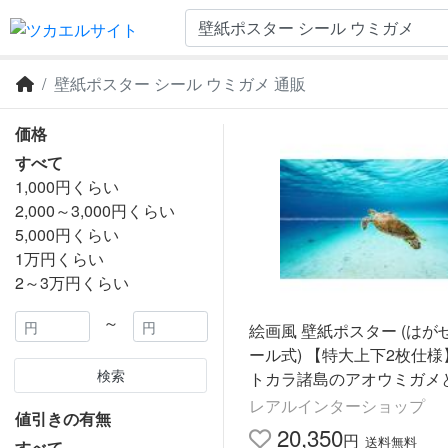
壁紙ポスター シール ウミガメ 通販
価格
すべて
1,000円くらい
2,000～3,000円くらい
5,000円くらい
1万円くらい
2～3万円くらい
～
絵画風 壁紙ポスター (はが
ール式) 【特大上下2枚仕
検索
トカラ諸島のアオウミガメ
ラルドブルー M-OKN-012L
レアルインターショップ
値引きの有無
ノラマL版 1843mm×576mm
20,350
円
送料無料
すべて