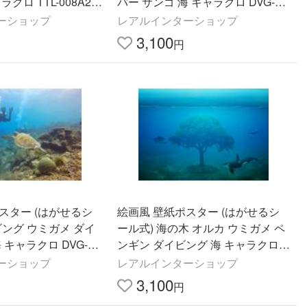
クロ TTL-008A2(A
バー サンゴ 海 キャラクロ DVG-01
×420mm)＜日本製＞
3A2(A2版 594mm×420mm)＜日本
ーショップ
レアルインターショップ
製＞
3,100
円
スター (はがせるシ
絵画風 壁紙ポスター (はがせるシ
ビング ウミガメ ダイ
ール式) 海の木 オルカ ウミガメ ペ
 キャラクロ DVG-01
ンギン ダイビング 海 キャラクロ D
94mm×420mm)＜日本
VG-018A2(A2版 594mm×420mm)
ーショップ
レアルインターショップ
＜日本製＞
3,100
円