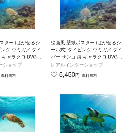
スター (はがせるシ
絵画風 壁紙ポスター (はがせるシ
ビング ウミガメ ダイ
ール式) ダイビング ウミガメ ダイ
 キャラクロ DVG-01
バー サンゴ 海 キャラクロ DVG-01
30mm×585mm)＜日本
3A1(A1版 830mm×585mm)＜日本
ーショップ
レアルインターショップ
製＞
5,450
円
送料無料
送料無料