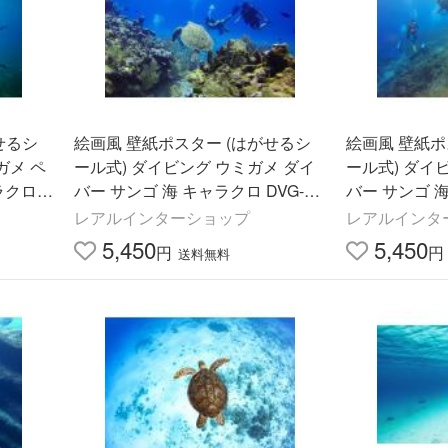
せるシ
絵画風 壁紙ポスター (はがせるシ
絵画風 壁紙ポ
ガメ ペ
ール式) ダイビング ウミガメ ダイ
ール式) ダイ
クロ D
バー サンゴ 海 キャラクロ DVG-01
バー サンゴ 海
85mm)
2A1(A1版 830mm×585mm)＜日本
4A1(A1版 8
レアルインターショップ
レアルインタ
製＞
製＞
5,450
5,450
円
円
送料無料