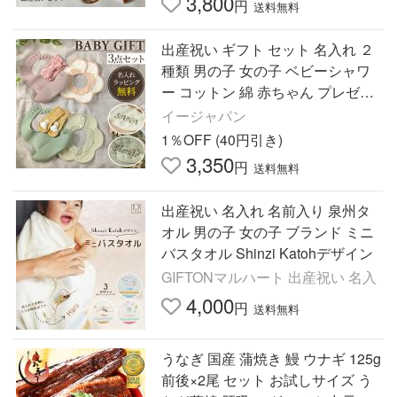
3,800
円
送料無料
出産祝い ギフト セット 名入れ ２
種類 男の子 女の子 ベビーシャワ
ー コットン 綿 赤ちゃん プレゼン
ト 贈り物 スタイ 靴下 ポイント利
イージャパン
用 爆買
1％OFF (40円引き)
3,350
円
送料無料
出産祝い 名入れ 名前入り 泉州タ
オル 男の子 女の子 ブランド ミニ
バスタオル Shinzi Katohデザイン
GIFTONマルハート 出産祝い 名入
4,000
円
送料無料
うなぎ 国産 蒲焼き 鰻 ウナギ 125g
前後×2尾 セット お試しサイズ う