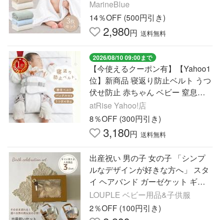
MarineBlue
14％OFF (500円引き)
2,980
円
送料無料
2026/08/10 09:00まで
【今使えるクーポン有】【Yahoo1
位】新商品 寝返り防止ベルト うつ
伏せ防止 赤ちゃん ベビー 窒息防
止 クッション おくるみ スワドル
atRise Yahoo!店
対策 グッズ
8％OFF (300円引き)
3,180
円
送料無料
出産祝い 男の子 女の子 「シンプ
ルなデザインが好きな方へ」 スタ
イ ヘアバンド ガーゼケット ギフ
ト プレゼント セット 実用的 1人目
LOUPLE ベビー用品&子供服
2人目 送料無料
2％OFF (100円引き)