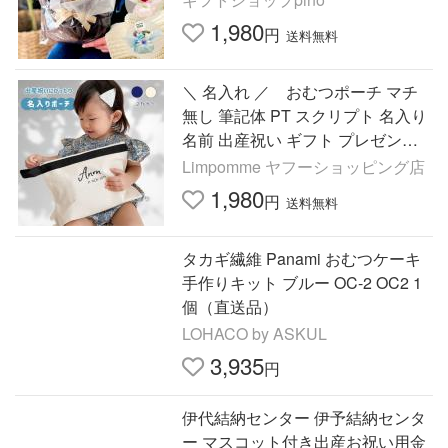
1,980
円
送料無料
＼ 名入れ ／ おむつポーチ マチ
無し 筆記体 PT スクリプト 名入り
名前 出産祝い ギフト プレゼント
オムツポーチ ポーチ 誕生日 赤ち
Limpomme ヤフーショッピング店
ゃん パソコンケース
1,980
円
送料無料
タカギ繊維 Panami おむつケーキ
手作りキット ブルー OC-2 OC2 1
個（直送品）
LOHACO by ASKUL
3,935
円
伊代結納センター 伊予結納センタ
ー マスコット付き出産お祝い用金