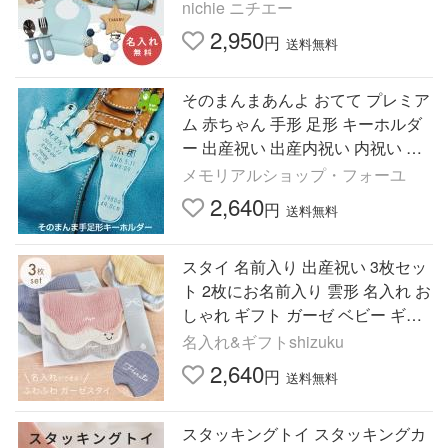
名前入り プレゼント ギフト ラッ
nichie ニチエー
ピング
2,950
円
送料無料
そのまんまあんよ おてて プレミア
ム 赤ちゃん 手形 足形 キーホルダ
ー 出産祝い 出産内祝い 内祝い 出
産 おしゃれ お返し 1歳 ハーフバー
メモリアルショップ・フォーユ
スデー 母の日 父の日
2,640
円
送料無料
スタイ 名前入り 出産祝い 3枚セッ
ト 2枚にお名前入り 雲形 名入れ お
しゃれ ギフト ガーゼ ベビー ギフ
ト ビブ スタイセット 綿100％ コ
名入れ&ギフトshizuku
ットン プレゼント
2,640
円
送料無料
スタッキングトイ スタッキングカ