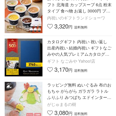
フト 北海道 カップスープ 6点 粉末
タイプ 食べ物 お返し 3000円 プレ
ゼント
内祝いのギフトランドショーワ
3,320
円
送料無料
カタログギフト 内祝い 祝い返し
出産内祝い 結婚内祝い ギフトなご
みやの人気プレミアムカタログギ
フト 3740円コース
ギフト なごみや Yahoo!店
3,170
円
送料無料
ラッピング無料 ぬいぐるみ 布のお
もちゃ がらがら ガラガラ ラトル
ふりふり みつばち エドインター
布 おもちゃ 赤ちゃん ベビー 出産
がじゅまるの樹
祝い 誕生日 プレゼント
3,080
円
送料無料