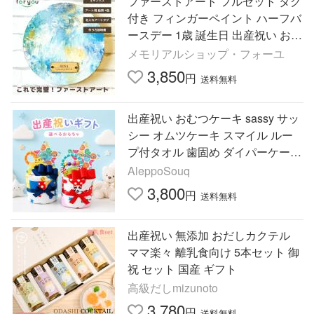
ファーストアート フルセット タグ
付き フィンガーペイント ハーフバ
ースデー 1歳 誕生日 出産祝い お祝
い ベビーギフト アクリルガッシュ
メモリアルショップ・フォーユ
赤ちゃん メモリアル
3,850
円
送料無料
出産祝い おむつケーキ sassy サッ
シー オムツケーキ スマイル ルー
プ付タオル 歯固め ダイパーケー
キ B60
AleppoSouq
3,800
円
送料無料
出産祝い 無添加 おだしカクテル
ママ楽々 離乳食向け 5本セット 御
祝 セット 国産 ギフト
高級だしmizunoto
3,780
円
送料無料