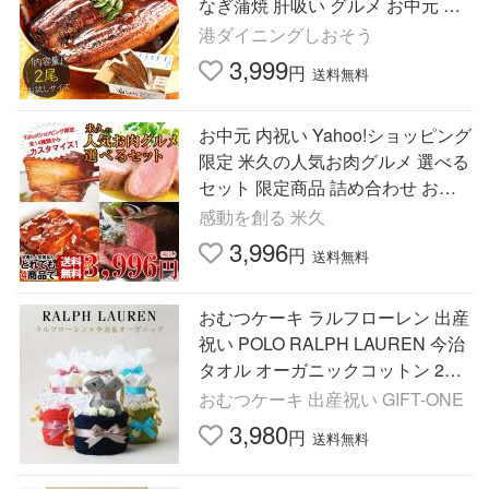
なぎ蒲焼 肝吸い グルメ お中元 御
中元 爆買
港ダイニングしおそう
3,999
円
送料無料
お中元 内祝い Yahoo!ショッピング
限定 米久の人気お肉グルメ 選べる
セット 限定商品 詰め合わせ お試
し おためし おかず 惣菜 ご飯のお
感動を創る 米久
供 人気 2026 爆買
3,996
円
送料無料
おむつケーキ ラルフローレン 出産
祝い POLO RALPH LAUREN 今治
タオル オーガニックコットン 2段
男の子 女の子 ベビーソックス 名
おむつケーキ 出産祝い GIFT-ONE
入れ刺繍 夏ギフト
3,980
円
送料無料