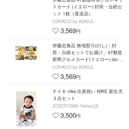
トカード (イエロー) 封筒・台紙セ
ット 1枚（直送品）
LOHACO by ASKUL
3,569
円
伊藤忠食品 無地熨斗(のし)・封
筒・台紙セットでお届け。47都道
府県グルメカード(イエロー) isc-56
6696-1 1枚（直送品）
LOHACO by ASKUL
3,569
円
ナイキ nike 出産祝い NIKE 新生児
３点セット
ZOZOTOWN Yahoo!店
3,500
円