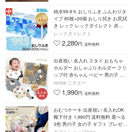
純水99.9％ おしりふき ふんわりタ
イプ 80枚×20個 おしり拭き お尻拭
き レック レックダイレクト 赤ち
ゃんおしりふき 赤ちゃん 出産祝い
レックダイレクト
大容量 日本製 lec
2,280
円
送料無料
出産祝い 名入れ スタイ おもちゃ
ホルダー おしゃぶりホルダー クリ
ップ付 赤ちゃん ベビー 男の子 女
の子 子供 綿100% 木製 落下防止
nichie ニチエー
ガーゼ
1,990
円
送料無料
おむつケーキ 出産祝い 名入れOK
靴下付き 1,980円 送料無料 選べる
3色 男の子 女の子 ギフト プレゼン
ト
ギフトショップpino