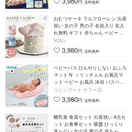
3,980
円
送料無料
おむつケーキ ラルフローレン 出産
祝い 女の子 男の子 名前入り 名入
れ無料 ギフト 赤ちゃん ベビー ソ
ックス シリコンビブ おしゃれ loul
YOU+
ou ルル regalo
3,980
円
送料無料
ベビーバス ひんやりしない おふろ
マット N （ リッチェル お風呂マ
ット ベビー お風呂 沐浴 バスベッ
ド バスマット 軽い 浴室内 ベビー
リビングート ヤフー店
用 ）
3,980
円
送料無料
離乳食 食器セット 出産祝い 8点セ
ット お食事セット 吸盤 ひっくり
返らない 女の子 男の子 赤ちゃん