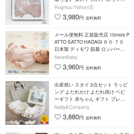
シリコン プレゼント hugmuu
Hugmuu Yahoo!店
3,980
円
送料無料
メール便無料 正規販売店 10mois P
ATTO SATTO HADAGI ６０-７０
日本製 ディモワ 肌着 ロンパース
出産祝い プレゼント 一部予約
flanerBaby
3,960
円
送料無料
出産祝い スタイ 2点セット ラッピ
ング よだれかけ よだれ掛け ベビ
ーギフト 赤ちゃん ギフト プレゼ
ント 女の子 男の子 ビブ 誕生日 お
Natty&Company
祝い おしゃれ かわいい
3,880
円
送料無料