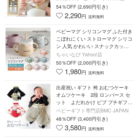
い ギフト BabyGoo
54％OFF (2,690円引き)
2,290
円
送料無料
ベビーマグ シリコンマグ ふた付き
こぼれにくい ストローマグ シリコ
ン 人気 かわいい スナックカップ
出産祝い 食洗機
ちゃいなび Yahoo!店
50％OFF (2,000円引き)
1,980
円
送料無料
出産祝い ギフト 袴 おむつケーキ
オムツケーキ 2段 ロンパース セ
ット よだれかけ ビブ プチギフト
誕生日 お宮参り お食い初め ハー
ベビーギフト専門店BMC JAPAN
フバースデー 結婚式
48％OFF (3,400円引き)
3,580
円
送料無料