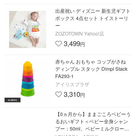
出産祝い ディズニー 新生児ギフト
ボックス 4点セット トイストーリ
ー
ZOZOTOWN Yahoo!店
3,499
円
赤ちゃん おもちゃ コップがさね
ディンプル スタック Dimpl Stack
FA293-1
アイリスプラザ
3,310
円
【0ヵ月から】ままごころベビーう
るおいギフト＜ベビー全身シャン
プー：50ml、ベビーミルクローシ
ョン：200ml、ベビーオイル：2ml