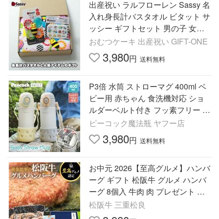
出産祝い ラルフローレン Sassy 名
入れ身長計バスタオル ビタット サ
ッシー ギフトセット 男の子 女の
子 RALPH LAUREN ベビーソック
おむつケーキ 出産祝い GIFT-ONE
ス 夏ギフト プレゼント
3,980
円
送料無料
P3倍 水筒 ストローマグ 400ml ベ
ビー用 赤ちゃん 食洗機対応 ショ
ルダーベルト付き フッ素フリー ピ
ーコック魔法瓶公式 出産祝い APC
ピーコック魔法瓶 ヤフー店
-R40 送料無料
3,980
円
送料無料
お中元 2026【至高グルメ】ハンバ
ーグ ギフト 松阪牛 グルメ ハンバ
ーグ 8個入 牛肉 肉 プレゼント お
取り寄せ 至高 認定グルメ 冷凍 食
松阪牛 三重松良
べ物 松良 惣菜