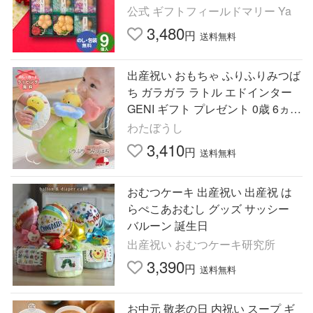
め合わせ お吸物 もなか 京都・辻
公式 ギフトフィールドマリー Ya
が花 9個 YT-30
3,480
円
送料無料
出産祝い おもちゃ ふりふりみつば
ち ガラガラ ラトル エドインター
GENI ギフト プレゼント 0歳 6ヵ月
1歳 男の子 女の子 クリスマス クリ
わたぼうし
スマスプレゼント
3,410
円
送料無料
おむつケーキ 出産祝い 出産祝 は
らぺこあおむし グッズ サッシー
バルーン 誕生日
出産祝い おむつケーキ研究所
3,390
円
送料無料
お中元 敬老の日 内祝い スープ ギ