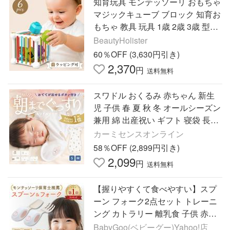
知育玩具 モンテッソーリ おもちゃ
マジックキューブ ブロック 知育お
もちゃ 教具 玩具 1歳 2歳 3歳 型は
め 出産祝い ギフト
BeautyHolister
60％OFF (3,630円引き)
2,370
円
送料無料
スワドル おくるみ 赤ちゃん 新生
児 子供 春 夏 秋 冬 オールシーズン
兼用 綿 出産祝い ギフト 寝袋 長袖
着る毛布 ガーゼ モロー反射 スワ
カーミセンスオンライン
ドルメリー くま
58％OFF (2,899円引き)
2,099
円
送料無料
【握りやすくて食べやすい】スプ
ーン フォーク2点セット トレーニ
ング カトラリー 離乳食 子供 赤ち
ゃん ベビー 練習 持ち運び 出産祝
BabyGoo(ベビーグー)Yahoo!店