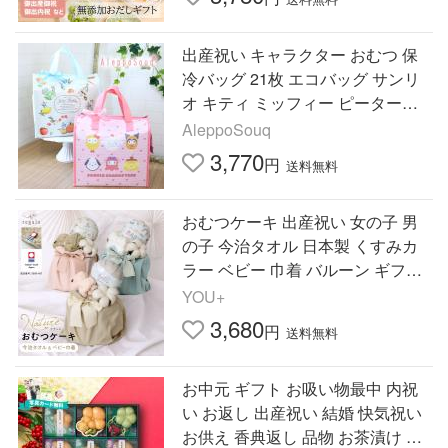
出産祝い キャラクター おむつ 保
冷バッグ 21枚 エコバッグ サンリ
オ キティ ミッフィー ピーターラ
ビット オムツ
AleppoSouq
3,770
円
送料無料
おむつケーキ 出産祝い 女の子 男
の子 今治タオル 日本製 くすみカ
ラー ベビー 巾着 バルーン ギフト
赤ちゃん カード ナチュラル ナチ
YOU+
ュレ regalo
3,680
円
送料無料
お中元 ギフト お吸い物最中 内祝
い お返し 出産祝い 結婚 快気祝い
お供え 香典返し 品物 お茶漬け 詰