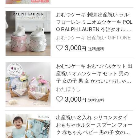
おむつケーキ 刺繍 出産祝い ラル
フローレン ミニオムツケーキ POL
O RALPH LAUREN 今治タオル 男
の子 女の子 男女 赤ちゃん 夏ギフ
おむつケーキ 出産祝い GIFT-ONE
ト プレゼント ギフト
3,000
円
送料無料
おむつケーキ おむつバスケット 出
産祝い オムツケーキ セット 男の
子 女の子 男 女 かわいい おしゃれ
4種類のおむつが試せる ウッド プ
わたぼうし
レゼント 出産祝
3,000
円
送料無料
出産祝い 名入れ シリコンスタイ
おもちゃホルダー スプーン フォー
ク 赤ちゃん ベビー 男の子 女の子