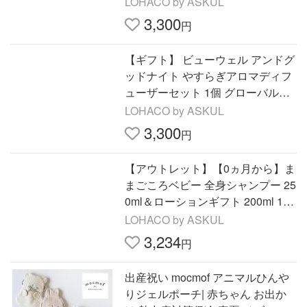
LOHACO by ASKUL
×2個＞1セット
3,300
円
【ギフト】 ビューウェル アンドグ
ッドナイト やすらぎアロマディフ
ューザーセット 1個 グローバルプ
ロダクトプランニング
LOHACO by ASKUL
3,300
円
【アウトレット】【0ヵ月から】ま
まごころベビー 全身シャンプー 25
0ml＆ローションギフト 200ml 1セ
ット
LOHACO by ASKUL
3,234
円
出産祝い mocmof アニマルひんや
りジェルポーチ| 赤ちゃん お出か