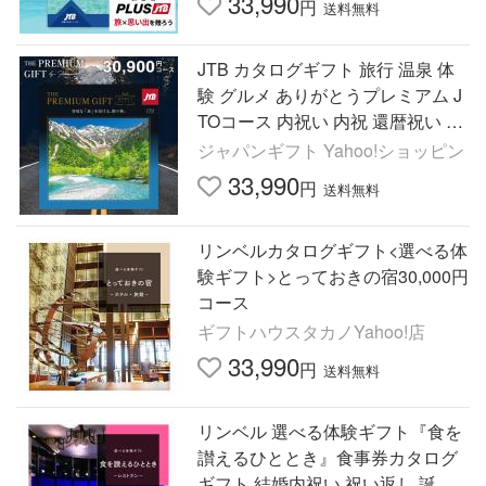
33,990
円
送料無料
JTB カタログギフト 旅行 温泉 体
験 グルメ ありがとうプレミアム J
TOコース 内祝い 内祝 還暦祝い 退
職祝い 快気祝い 香典返し 旅行券
ジャパンギフト Yahoo!ショッピン
男性 女性 プレゼント
33,990
円
送料無料
リンベルカタログギフト<選べる体
験ギフト>とっておきの宿30,000円
コース
ギフトハウスタカノYahoo!店
33,990
円
送料無料
リンベル 選べる体験ギフト『食を
讃えるひととき』食事券カタログ
ギフト 結婚内祝い 祝い返し 誕生