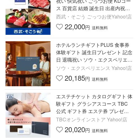
祝い 快気祝い ごっつお便 KDコー
ス 百貨店 結婚 誕生日 出産内祝い
結婚祝い 結婚式 引き出物 お返し
西武・そごう ごっつお便Yahoo!店
新築祝い
22,000
円
送料無料
ホテルランチギフトPLUS 食事券
体験ギフト 誕生日プレゼント 記念
日 退職祝い ソウ・エクスペリエン
ス SOW EXPERIENCE
ソウ・エクスペリエンス Yahoo!店
20,185
円
送料無料
エステチケット カタログギフト 体
験ギフト グラシアスコース TBC
公式 ギフト券 エステ券 プレゼン
ト 誕生日 贈り物 男女共通 全国
TBCオンラインストア Yahoo!店
20,020
円
送料無料