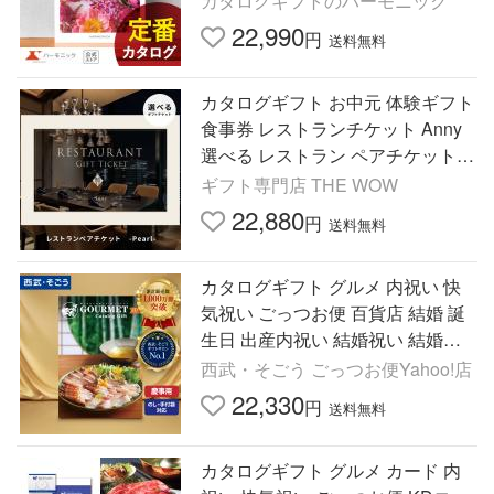
カタログギフトのハーモニック
22,990
円
送料無料
カタログギフト お中元 体験ギフト
食事券 レストランチケット Anny
選べる レストラン ペアチケット -
Pearl- 記念日 お祝い お返し 結婚
ギフト専門店 THE WOW
内祝い プレゼント
22,880
円
送料無料
カタログギフト グルメ 内祝い 快
気祝い ごっつお便 百貨店 結婚 誕
生日 出産内祝い 結婚祝い 結婚式
引き出物 お返し 新築祝い 昇進祝
西武・そごう ごっつお便Yahoo!店
22,330
円
送料無料
カタログギフト グルメ カード 内