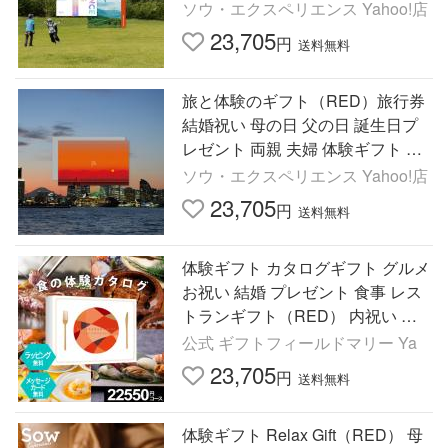
ップル プレゼント ソウ・エクスペ
ソウ・エクスペリエンス Yahoo!店
リエンス SOW EXPERIENCE
23,705
円
送料無料
旅と体験のギフト（RED）旅行券
結婚祝い 母の日 父の日 誕生日プ
レゼント 両親 夫婦 体験ギフト ソ
ウ・エクスペリエンス
ソウ・エクスペリエンス Yahoo!店
23,705
円
送料無料
体験ギフト カタログギフト グルメ
お祝い 結婚 プレゼント 食事 レス
トランギフト（RED） 内祝い お
返し 結婚 退職 誕生日 敬老の日 出
公式 ギフトフィールドマリー Ya
産 記念日
23,705
円
送料無料
体験ギフト Relax Gift（RED） 母