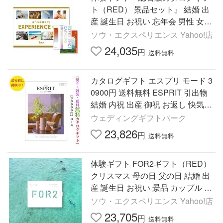
ト（RED） 景品セット』 結婚 出
産 誕生日 お祝い 忘年会 男性 女性
彼氏 彼女 父親 母親 ソウ・エクス
ソウ・エクスペリエンス Yahoo!店
ペリエンス
24,035
円
送料無料
カタログギフト エスプリ モード 3
0900円 送料無料 ESPRIT 引出物
結婚 内祝 出産 御祝 お返し 快気祝
新築祝 法事 香典返し ギフト 安い
ウェディングギフトパーク
割引 3万円 爆買
23,826
円
送料無料
体験ギフト FOR2ギフト（RED）
クリスマス 母の日 父の日 結婚 出
産 誕生日 お祝い 景品 カップル プ
レゼント ギフト ソウ・エクスペリ
ソウ・エクスペリエンス Yahoo!店
エンス SOW EXPERIENCE
23,705
円
送料無料