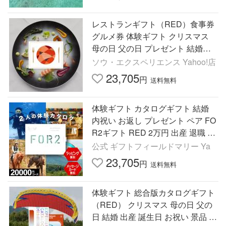
レストランギフト（RED）食事券
グルメ券 体験ギフト クリスマス
母の日 父の日 プレゼント 結婚記
念日 結婚祝い ソウ・エクスペリエ
ソウ・エクスペリエンス Yahoo!店
ンス SOW EXPERIENCE
23,705
円
送料無料
体験ギフト カタログギフト 結婚
内祝い お返し プレゼント ペア FO
R2ギフト RED 2万円 出産 退職 誕
生日 敬老の日 お祝い ソウエクス
公式 ギフトフィールドマリー Ya
ペリエンス
23,705
円
送料無料
体験ギフト 総合版カタログギフト
（RED） クリスマス 母の日 父の
日 結婚 出産 誕生日 お祝い 景品 カ