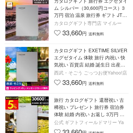
カタログギフト 旅行券 エグゼタイ
ム シルバー（30,600円コース）3
万円 宿泊 温泉 旅行券 ギフト JTB
体験 内祝い お返し 結婚祝い 出産
カタログギフト専門店 マイルー
祝い プレゼント
33,660
円
送料無料
カタログギフト EXETIME SILVER
エグゼタイム 体験 旅行 内祝い 快
気祝い 百貨店 結婚 誕生日 出産内
祝い 結婚祝い 結婚式 引き出物 お
西武・そごう ごっつお便Yahoo!店
返し 新築祝い 昇進祝い
33,660
円
送料無料
旅行 カタログギフト 還暦祝い 古
稀祝い プレゼント 旅行券 宿泊券
体験 結婚 内祝い お返し 3万円 エ
グゼタイム SILVER 出産 誕生日 敬
公式 ギフトフィールドマリー Ya
老の日
33,660
円
送料無料