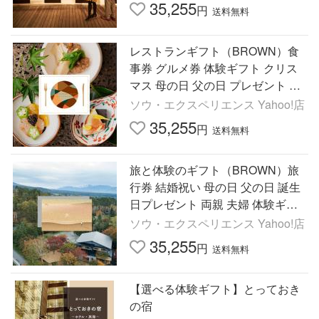
ンス SOW EXPERIENCE
35,255
円
送料無料
レストランギフト（BROWN）食
事券 グルメ券 体験ギフト クリス
マス 母の日 父の日 プレゼント 結
婚祝い ディナー ソウ・エクスペリ
ソウ・エクスペリエンス Yahoo!店
エンス SOW EXPERIENCE
35,255
円
送料無料
旅と体験のギフト（BROWN）旅
行券 結婚祝い 母の日 父の日 誕生
日プレゼント 両親 夫婦 体験ギフ
ト ソウ・エクスペリエンス
ソウ・エクスペリエンス Yahoo!店
35,255
円
送料無料
【選べる体験ギフト】とっておき
の宿