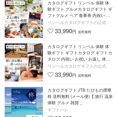
カタログギフト リンベル 体験 体
験ギフト グルメカタログギフト ギ
フトグルメ ペア 食事券 内祝い お
祝い お返し 体験型 食を讃えるひ
リンベルカタログギフトの公式
とときコース X894-036
33,990
円
送料無料
カタログギフト リンベル 体験 体
験ギフト ギフトカタログ ギフトカ
タログ 内祝い お祝い お返し 体験
型 珠玉の美技が選べる 贅沢ホテル
リンベルカタログギフトの公式
スパコース X894-032
33,990
円
送料無料
カタログギフト JTB たびもの撰華
柊 送料無料 (メール便)【 旅行 温泉
体験 グルメ 雑貨 _
ギフトハレ