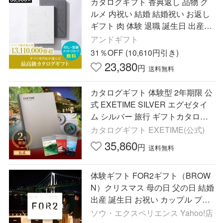
カタログギフト 香典返し 品物 グ
ルメ 内祝い 結婚 結婚祝い お返し
ギフト 肉 体験 退職 誕生日 出産祝
い 快気祝い 新築祝い 退職祝い お
アンドギフト
しゃれ 30900円
31％OFF (10,610円引き)
23,380
円
送料無料
カタログギフト 体験型 2年期限 公
式 EXETIME SILVER エグゼタイ
ム シルバー 旅行 ギフトカタログ
温泉 宿泊券 爆買
カタログギフト EXETIME(公式)
35,860
円
送料無料
体験ギフト FOR2ギフト（BROW
N）クリスマス 母の日 父の日 結婚
出産 誕生日 お祝い カップル プレ
ゼント ギフト ソウ・エクスペリエ
ソウ・エクスペリエンス Yahoo!店