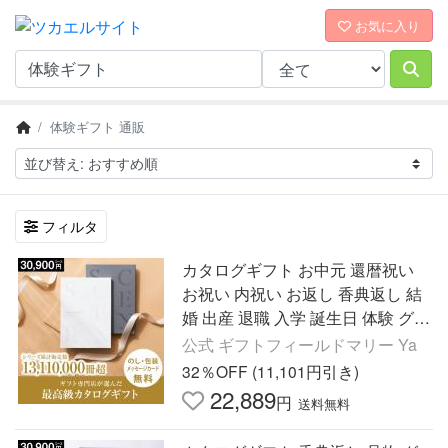
お気に入り
体験ギフト 通販
フィルタ
カタログギフト お中元 還暦祝い
お祝い 内祝い お返し 香典返し 結
婚 出産 退職 入学 誕生日 体験 グル
メ 快気祝い 新築 古希 品物 割引 高
公式 ギフトフィールドマリー Ya
級 30900円
32％OFF (11,101円引き)
22,889
円
送料無料