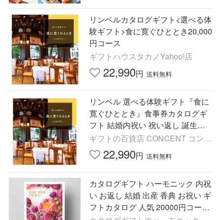
リンベルカタログギフト<選べる体
験ギフト>食に寛ぐひととき20,000
円コース
ギフトハウスタカノYahoo!店
22,990
円
送料無料
リンベル 選べる体験ギフト『食に
寛ぐひととき』食事券カタログギ
フト 結婚内祝い 祝い返し 誕生日
プレゼント 誕生日祝い ギ 父の日
ギフトの百貨店 CONCENT コンセ
お中元 御中元
ン
22,990
円
送料無料
カタログギフト ハーモニック 内祝
い お返し 結婚 出産 香典 お祝い ギ
フトカタログ 人気 20000円コース
テイクユアチョイス ブッドレア