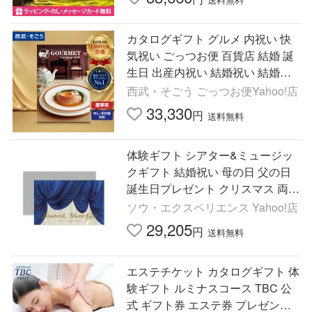
カタログギフト グルメ 内祝い 快
気祝い ごっつお便 百貨店 結婚 誕
生日 出産内祝い 結婚祝い 結婚式
引き出物 お返し 新築祝い 昇進祝
西武・そごう ごっつお便Yahoo!店
33,330
円
送料無料
体験ギフト シアター&ミュージッ
クギフト 結婚祝い 母の日 父の日
誕生日プレゼント クリスマス 両親
ペアチケット ソウ・エクスペリエ
ソウ・エクスペリエンス Yahoo!店
ンス SOW EXPERIENCE
29,205
円
送料無料
エステチケット カタログギフト 体
験ギフト ルミナスコース TBC 公
式 ギフト券 エステ券 プレゼント