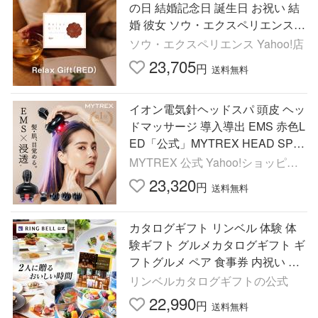
の日 結婚記念日 誕生日 お祝い 結
婚 彼女 ソウ・エクスペリエンス S
OW EXPERIENCE
ソウ・エクスペリエンス Yahoo!店
23,705
円
送料無料
イオン電気針ヘッドスパ 頭皮 ヘッ
ドマッサージ 導入導出 EMS 赤色L
ED「公式」MYTREX HEAD SPA
DEEP X マイトレックス ディープ
MYTREX 公式 Yahoo!ショッピン
エックス フェイスケア 新型
グ店
23,320
円
送料無料
カタログギフト リンベル 体験 体
験ギフト グルメカタログギフト ギ
フトグルメ ペア 食事券 内祝い お
祝い お返し 体験型 食に寛ぐひと
リンベルカタログギフトの公式
ときコース X894-035
22,990
円
送料無料