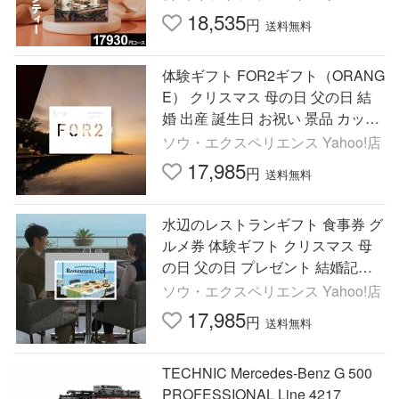
日 敬老の日
18,535
円
送料無料
体験ギフト FOR2ギフト（ORANG
E） クリスマス 母の日 父の日 結
婚 出産 誕生日 お祝い 景品 カップ
ル プレゼント ギフト ソウ・エク
ソウ・エクスペリエンス Yahoo!店
スペリエンス SOW EXPERIENCE
17,985
円
送料無料
水辺のレストランギフト 食事券 グ
ルメ券 体験ギフト クリスマス 母
の日 父の日 プレゼント 結婚記念
日 ランチ ソウ・エクスペリエンス
ソウ・エクスペリエンス Yahoo!店
SOW EXPERIENCE
17,985
円
送料無料
TECHNIC Mercedes-Benz G 500
PROFESSIONAL Line 4217