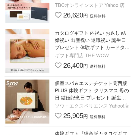
誕生日 贈り物 男女共通 全国
TBCオンラインストア Yahoo!店
26,620
円
送料無料
カタログギフト 内祝い お返し 結
婚祝い 出産祝い 退職祝い 誕生日
プレゼント 体験ギフト カードタイ
プ Anny スパ＆エステチケット Lu
ギフト専門店 THE WOW
xe 30000円 美容
26,400
円
送料無料
個室スパ＆エステチケット関西版
PLUS 体験ギフト クリスマス 母の
日 結婚記念日 プレゼント 誕生日
エステ券 ソウ・エクスペリエンス
ソウ・エクスペリエンス Yahoo!店
SOW EXPERIENCE
25,905
円
送料無料
体験ギフト『総合版カタログギフ