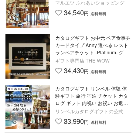
マルエツ ふれあいショッピング
34,540
円
送料無料
カタログギフト お中元 ペア食事券
カードタイプ Anny 選べる レスト
ランペアチケット -Platinum- グル
メ 記念日 結婚祝い 内祝い 引き出
ギフト専門店 THE WOW
物 プレゼント 即日発送
34,430
円
送料無料
カタログギフト リンベル 体験 体
験ギフト 旅行 宿泊 チケット カタ
ログ ギフト 内祝い お祝い お返し
体験型 宿泊券 温泉 とっておきの
リンベルカタログギフトの公式
宿コース X894-001
33,990
円
送料無料