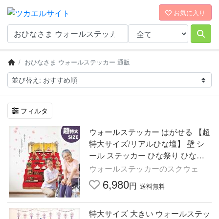
お気に入り
おひなさま ウォールステッカー 通販
フィルタ
ウォールステッカー はがせる 【超
特大サイズ/リアルひな壇】 壁 シ
ール ステッカー ひな祭り ひなま
つり ひな壇 おひな様 おひなさま
ウォールステッカーのスクウェ
大きい 受注印刷
6,980
円
送料無料
特大サイズ 大きい ウォールステッ