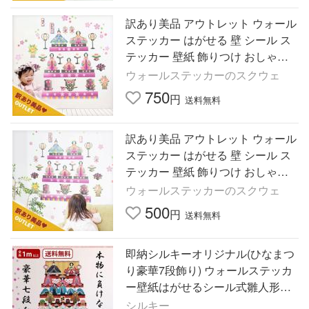
訳あり美品 アウトレット ウォール
ステッカー はがせる 壁 シール ス
テッカー 壁紙 飾りつけ おしゃれ
北欧 ひなまつり おひなさま 雛祭
ウォールステッカーのスクウェ
り ひな祭り お雛様
750
円
送料無料
訳あり美品 アウトレット ウォール
ステッカー はがせる 壁 シール ス
テッカー 壁紙 飾りつけ おしゃれ
北欧 ひなまつり おひなさま 雛祭
ウォールステッカーのスクウェ
り ひな祭り お雛様
500
円
送料無料
即納シルキーオリジナル(ひなまつ
り豪華7段飾り) ウォールステッカ
ー壁紙はがせるシール式雛人形お
ひなさまお雛様 ひな祭り桃の節句
シルキー