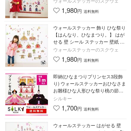
ウォールステッカーのスクウェ
注印刷
1,980
円
送料無料
ウォールステッカー 飾り ひな祭り
【はんなり、ひなまつり。】 はが
せる 壁 シール ステッカー 壁紙 飾
りつけ おひな様 おひなさま ひな
ウォールステッカーのスクウェ
まつり 受注印刷
1,980
円
送料無料
即納(ひなまつりプリンセス3段飾
り) ウォールステッカーおひなさま
お雛様ひな人形ひな祭り桃の節句
飾り(シルキー完全オリジナル)
シルキー
1,700
円
送料無料
ウォールステッカー はがせる 壁