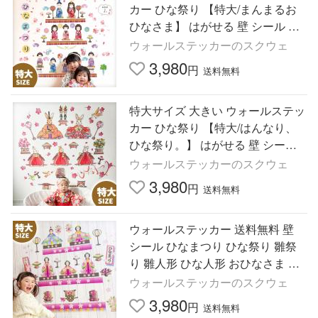
カー ひな祭り 【特大/まんまるお
ひなさま】 はがせる 壁 シール 飾
り おしゃれ 店内装飾 おひなさま
ウォールステッカーのスクウェ
おひな様 受注印刷
3,980
円
送料無料
特大サイズ 大きい ウォールステッ
カー ひな祭り 【特大/はんなり、
ひな祭り。】 はがせる 壁 シール
飾り おしゃれ 店内装飾 おひなさ
ウォールステッカーのスクウェ
ま おひな様 受注印刷
3,980
円
送料無料
ウォールステッカー 送料無料 壁
シール ひなまつり ひな祭り 雛祭
り 雛人形 ひな人形 おひなさま お
ひな様 お雛様 雛壇 ひな壇 受注印
ウォールステッカーのスクウェ
刷
3,980
円
送料無料