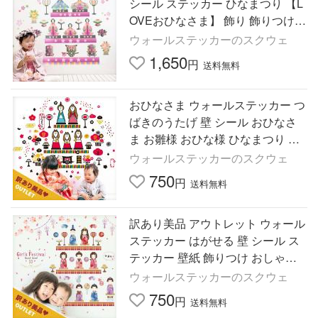
シール ステッカー ひなまつり 【L
OVEおひなさま】 飾り 飾りつけ
お雛様 おひな様 ひな祭り シンプ
ウォールステッカーのスクウェ
ル かわいい ピンク
1,650
円
送料無料
おひなさま ウォールステッカー つ
ばきのうたげ 壁 シール おひなさ
ま お雛様 おひな様 ひなまつり ひ
な祭り 雛祭り 雛人形 コンパクト
ウォールステッカーのスクウェ
飾り 出産祝い ギフト
750
円
送料無料
訳あり美品 アウトレット ウォール
ステッカー はがせる 壁 シール ス
テッカー 壁紙 飾りつけ おしゃれ
北欧 ひなまつり おひなさま 雛祭
ウォールステッカーのスクウェ
り ひな祭り お雛様
750
円
送料無料