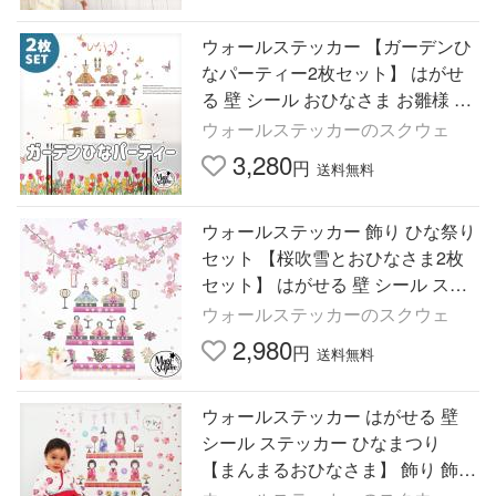
ウォールステッカー 【ガーデンひ
なパーティー2枚セット】 はがせ
る 壁 シール おひなさま お雛様 お
ひな様 ひなまつり ひな祭り 雛祭
ウォールステッカーのスクウェ
り 受注印刷
3,280
円
送料無料
ウォールステッカー 飾り ひな祭り
セット 【桜吹雪とおひなさま2枚
セット】 はがせる 壁 シール ステ
ッカー 壁紙 飾りつけ おひな様 ひ
ウォールステッカーのスクウェ
なまつり
2,980
円
送料無料
ウォールステッカー はがせる 壁
シール ステッカー ひなまつり
【まんまるおひなさま】 飾り 飾り
つけ お雛様 おひな様 ひな祭り 受