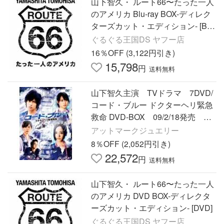
山下智久・ ルート66〜たった一人
のアメリカ Blu-ray BOX-ディレク
ターズカット・エディション- [Blu-
ray]
ぐるぐる王国DS ヤフー店
16％OFF (3,122円引き)
15,798
円
送料無料
山下智久主演 TVドラマ 7DVD/
コード・ブルー ドクターヘリ緊急
救命 DVD-BOX 09/2/18発売 オ
リコン加盟店
アットマークジュエリー
8％OFF (2,052円引き)
22,572
円
送料無料
山下智久・ ルート66〜たった一人
のアメリカ DVD BOX-ディレクタ
ーズカット・エディション- [DVD]
ぐるぐる王国DS ヤフー店