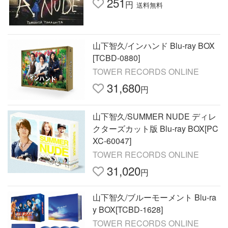
251
円
送料無料
山下智久/インハンド Blu-ray BOX
[TCBD-0880]
TOWER RECORDS ONLINE
31,680
円
山下智久/SUMMER NUDE ディレ
クターズカット版 Blu-ray BOX[PC
XC-60047]
TOWER RECORDS ONLINE
31,020
円
山下智久/ブルーモーメント Blu-ra
y BOX[TCBD-1628]
TOWER RECORDS ONLINE