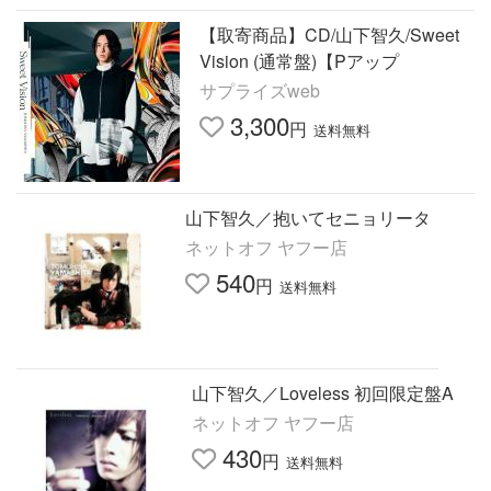
【取寄商品】CD/山下智久/Sweet
Vision (通常盤)【Pアップ
サプライズweb
3,300
円
送料無料
山下智久／抱いてセニョリータ
ネットオフ ヤフー店
540
円
送料無料
山下智久／Loveless 初回限定盤A
ネットオフ ヤフー店
430
円
送料無料