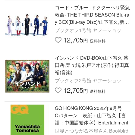
コード・ブルー -ドクターヘリ緊急
救命- THE THIRD SEASON Blu-ra
y BOX(Blu-ray Disc)/山下智久,新垣
結衣
ブックオフ1号館 ヤフーショッ
12,705
円
送料無料
インハンド DVD-BOX/山下智久,濱
田岳,菜々緒,朱戸アオ(原作),得田真
裕(音楽)
ブックオフ2号館 ヤフーショッ
12,705
円
送料無料
GQ HONG KONG 2025年9月号
Cパターン 表紙：山下智久【言
語：中国語繁体字】Entertainment
世界とつながる本屋さん Bookbird