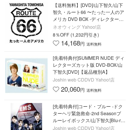
【送料無料】[DVD]/山下智久/山下
智久・ルート66 〜たった一人のア
メリカ DVD BOX -ディレクターズ
カット・エディション-
ネオウィング Yahoo!店
8％OFF (1,232円引き)
14,168
円
送料無料
[先着特典付]SUMMER NUDE ディ
レクターズカット版 DVD-BOX/山
下智久[DVD]【返品種別A】
Joshin web CDDVD Yahoo!店
20,060
円
送料無料
[先着特典付]コード・ブルー -ドク
ターヘリ緊急救命-2nd Seasonブ
ルーレイボックス/山下智久[Blu-ra
y]【返品種別A】
Joshin web CDDVD Yahoo!店