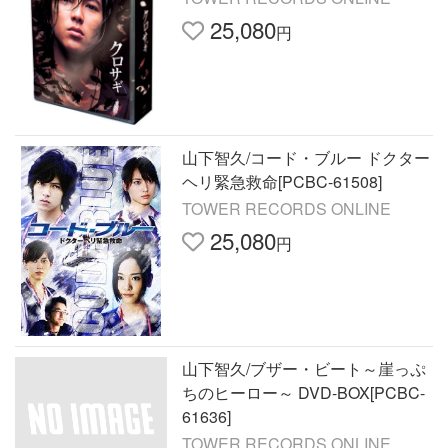
25,080
円
山下智久/コード・ブルー ドクター
ヘリ緊急救命[PCBC-61508]
TOWER RECORDS ONLINE
25,080
円
山下智久/ブザー・ビート～崖っぷ
ちのヒーロー～ DVD-BOX[PCBC-
61636]
TOWER RECORDS ONLINE