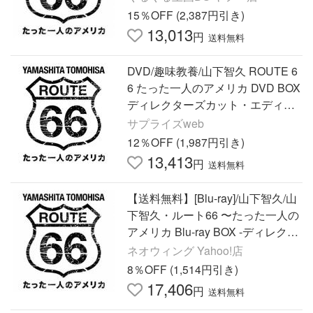
15％OFF (2,387円引き)
13,013
円
送料無料
DVD/趣味教養/山下智久 ROUTE 6
6 たった一人のアメリカ DVD BOX
ディレクターズカット・エディシ
ョン (本編ディスク4枚+特典ディ
サプライズweb
スク1枚)
12％OFF (1,987円引き)
13,413
円
送料無料
【送料無料】[Blu-ray]/山下智久/山
下智久・ルート66 〜たった一人の
アメリカ Blu-ray BOX -ディレクタ
ーズカット・エディション- [Blu-ra
ネオウィング Yahoo!店
y]
8％OFF (1,514円引き)
17,406
円
送料無料