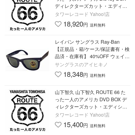
ディレクターズカット・エディシ
ョン Blu-ray Disc
タワーレコード Yahoo!店
18,920
円
送料無料
レイバン サングラス Ray-Ban
【正規品・箱/ケース/保証書有・検
品済・在庫有】 40%OFF ウェイフ
ァーラー RB4105 601 50 山下智久
サングラスのアイヒキノ
さん使用！
18,348
円
送料無料
山下智久 山下智久 ROUTE 66 た
った一人のアメリカ DVD BOX デ
ィレクターズカット・エディショ
ン DVD
タワーレコード Yahoo!店
15,400
円
送料無料