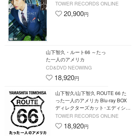
TOWER RECORDS ONLINE
20,900
円
山下智久・ルート66 ～たっ
た一人のアメリカ
CD&DVD NEOWING
18,920
円
山下智久/山下智久 ROUTE 66 た
った一人のアメリカ Blu-ray BOX
ディレクターズカット･エディショ
ン[VPXF-71929]
TOWER RECORDS ONLINE
18,920
円