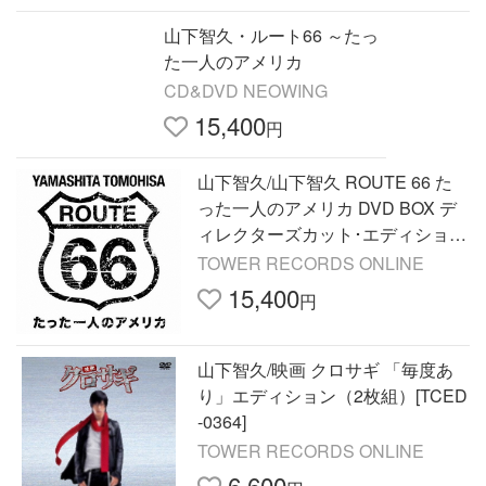
山下智久・ルート66 ～たっ
た一人のアメリカ
CD&DVD NEOWING
15,400
円
山下智久/山下智久 ROUTE 66 た
った一人のアメリカ DVD BOX デ
ィレクターズカット･エディション
[VPBF-14967]
TOWER RECORDS ONLINE
15,400
円
山下智久/映画 クロサギ 「毎度あ
り」エディション（2枚組）[TCED
-0364]
TOWER RECORDS ONLINE
6,600