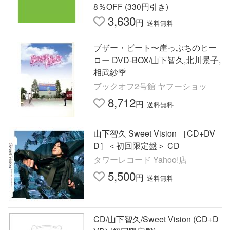
8％OFF (330円引き)
3,630
円
送料無料
ブザー・ビート〜崖っぷちのヒー
ロー DVD-BOX/山下智久,北川景子,
相武紗季
ブックオフ2号館 ヤフーショッ
8,712
円
送料無料
山下智久 Sweet Vision ［CD+DV
D］＜初回限定盤＞ CD
タワーレコード Yahoo!店
5,500
円
送料無料
CD/山下智久/Sweet Vision (CD+D