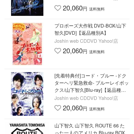
20,060
円
送料無料
プロポーズ大作戦 DVD-BOX/山下
智久[DVD]【返品種別A】
Joshin web CDDVD Yahoo!店
20,060
円
送料無料
[先着特典付]コード・ブルー -ドク
ターヘリ緊急救命- ブルーレイボッ
クス/山下智久[Blu-ray]【返品種別
A】
Joshin web CDDVD Yahoo!店
20,060
円
送料無料
山下智久 山下智久 ROUTE 66 た
った一人のアメリカ Blu-ray BOX