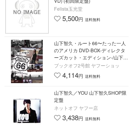
VD) (初回限定盤)
Felista玉光堂
5,500
円
送料無料
山下智久・ルート66〜たった一人
のアメリカ DVD-BOX-ディレクタ
ーズカット・エディション-/山下智
久,
ブックオフ2号館 ヤフーショッ
4,114
円
送料無料
山下智久／YOU 山下智久SHOP限
定盤
ネットオフ ヤフー店
3,438
円
送料無料