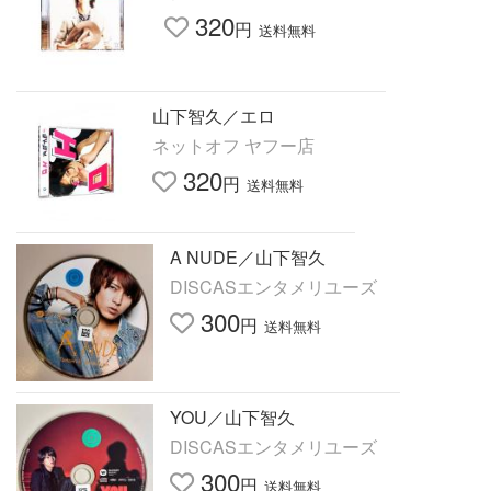
320
円
送料無料
山下智久／エロ
ネットオフ ヤフー店
320
円
送料無料
A NUDE／山下智久
DISCASエンタメリユーズ
300
円
送料無料
YOU／山下智久
DISCASエンタメリユーズ
300
円
送料無料