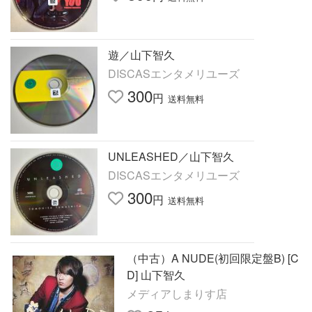
遊／山下智久
DISCASエンタメリユーズ
300
円
送料無料
UNLEASHED／山下智久
DISCASエンタメリユーズ
300
円
送料無料
（中古）A NUDE(初回限定盤B) [C
D] 山下智久
メディアしまりす店