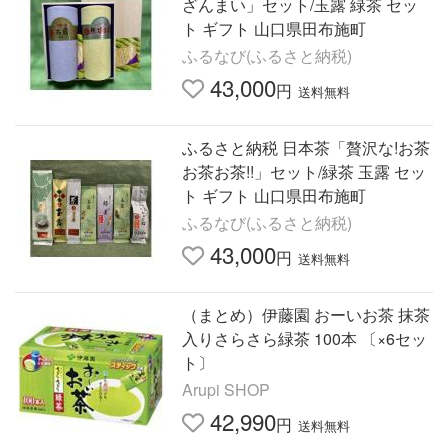
ざんまい」セット/玉露 緑茶 セッ
ト ギフト 山口県田布施町
ふるなび(ふるさと納税)
43,000
円
送料無料
ふるさと納税 日本茶「贅沢な!お茶
お茶お茶!!」セット/緑茶 玉露 セッ
ト ギフト 山口県田布施町
ふるなび(ふるさと納税)
43,000
円
送料無料
（まとめ）伊藤園 おーいお茶 抹茶
入りさらさら緑茶 100本 〔×6セッ
ト〕
Arupi SHOP
42,990
円
送料無料