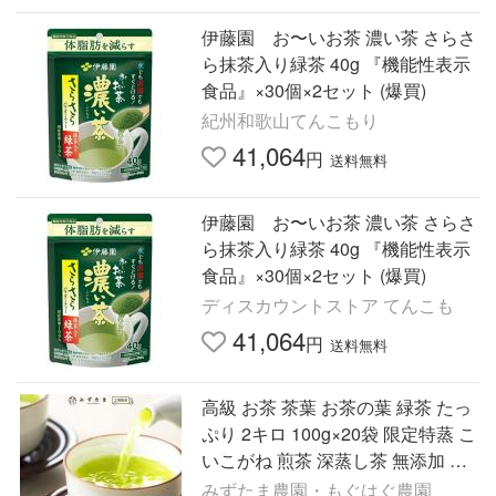
伊藤園 お〜いお茶 濃い茶 さらさ
ら抹茶入り緑茶 40g 『機能性表示
食品』×30個×2セット (爆買)
紀州和歌山てんこもり
41,064
円
送料無料
伊藤園 お〜いお茶 濃い茶 さらさ
ら抹茶入り緑茶 40g 『機能性表示
食品』×30個×2セット (爆買)
ディスカウントストア てんこも
41,064
円
送料無料
高級 お茶 茶葉 お茶の葉 緑茶 たっ
ぷり 2キロ 100g×20袋 限定特蒸 こ
いこがね 煎茶 深蒸し茶 無添加 日
本茶 静岡茶 セット
みずたま農園・もぐはぐ農園