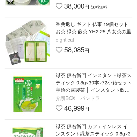
38,000
円
送料無料
香典返し ギフト 仏事 19個セット
お茶 緑茶 煎茶 YH2-25 八女茶の里
eight cat
58,085
円
緑茶 伊右衛門 インスタント緑茶ス
ティック 0.8g×30本×72小箱セット
宇治の露製茶 │ インスタント飲料
京都 福寿園 伊右衛門 国産茶葉10
介護BOX パンドラ
0％ スティックタイプ
46,999
円
緑茶 伊右衛門 カフェインレス イ
ンスタント緑茶スティック 0.8g×3