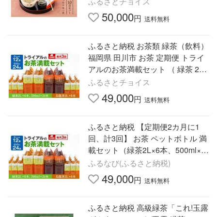
ふるさとチョイス
椀〉 n0402
50,000
円
送料無料
ふるさと納税 お茶類 緑茶（飲料）
福岡県 田川市 お茶 定期便 トライ
アルのお茶満載セット （ 緑茶 2L
× 6本 ・ 烏龍茶 2L × 6本 ・ 緑茶 5
ふるさとチョイス
00ml × 24本 ）…
49,000
円
送料無料
ふるさと納税 【定期便2カ月に1
回、計3回】 お茶 ペットボトル 満
載セット（緑茶2L×6本、500ml×2
4本・烏龍2L×6本） お茶 福岡県田
ふるなび(ふるさと納税)
川市
49,000
円
送料無料
ふるさと納税 高級緑茶「これ!玉露