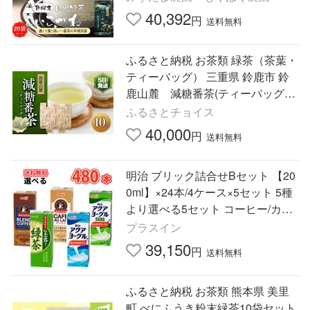
40,392
円
送料無料
ふるさと納税 お茶類 緑茶（茶葉・
ティーバッグ） 三重県 鈴鹿市 鈴
鹿山麓 減糖番茶(ティーバッグ10
袋セット)
ふるさとチョイス
40,000
円
送料無料
明治 ブリック詰合せBセット 【20
0ml】×24本/4ケース×5セット 5種
より選べる5セット コーヒー/カフ
ェオレ/アクアヨーグルアロエ/アク
プラスイン
アヨーグル/緑茶/紙パック
39,150
円
送料無料
ふるさと納税 お茶類 熊本県 美里
町 べにふうき粉末緑茶10袋セット