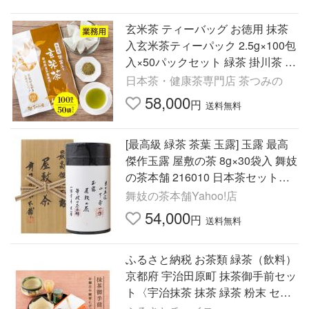
玄米茶 ティーバッグ お徳用 抹茶
入玄米茶ティーパック 2.5g×100包
入×50パックセット 緑茶 掛川茶 お
茶 静岡茶 業務用 水出し茶 日本茶
日本茶・健康茶専門店 茶つみの
煎茶
58,000
円
送料無料
[最高級 緑茶 茶葉 玉露] 玉露 最高
傑作玉露 屋敷の茶 8g×30袋入 舞妓
の茶本舗 216010 日本茶セット・
詰め合わせ ギフトセット 京都
舞妓の茶本舗Yahoo!店
54,000
円
送料無料
ふるさと納税 お茶類 緑茶（飲料）
京都府 宇治田原町 抹茶御手前セッ
ト〈宇治抹茶 抹茶 緑茶 粉末 セッ
ト 陶器 茶道 お稽古 石臼挽き 抹茶