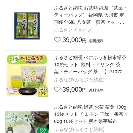
ふるさと納税 お茶類 緑茶（茶葉・
ティーバッグ） 福岡県 大川市 定
期便全6回 八女茶 煎茶セット 1
00g×2袋
ふるさとチョイス
39,000
円
送料無料
ふるさと納税 べにふうき粉末緑茶
10袋セット_飲料・ドリンク 茶
葉・ティーバッグ 茶 _【121072
2】 熊本県美里町
ふるなび(ふるさと納税)
39,000
円
送料無料
ふるさと納税 緑茶 お茶 茶葉 100g
10袋セット くまモン 玉緑一番茶 1
00g 10袋セット 熊本県宇城市
ふるなび(ふるさと納税)