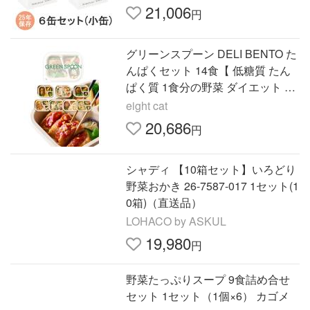
ンタプライズ【非常用食品】
21,006
円
グリーンスプーン DELI BENTO た
んぱくセット 14食【 低糖質 たん
ぱく質 1食分の野菜 ダイエット 冷
凍弁当 冷凍食品 】
eight cat
20,686
円
シャディ 【10箱セット】いろどり
野菜おかき 26-7587-017 1セット(1
0箱)（直送品）
LOHACO by ASKUL
19,980
円
野菜たっぷりスープ 9食詰め合せ
セット 1セット（1個×6） カゴメ