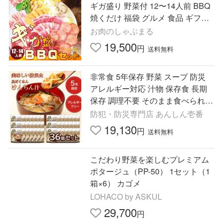
ギガ盛り 野菜付 12〜14人前 BBQ
焼くだけ 福袋 グルメ 食品 ギフト
プレゼント キャンプ 爆買
お肉のしゃぶまる
19,500
円
送料無料
非常食 5年保存 野菜 スープ 防災
アレルギー対応 汁物 保存食 長期
保存 調理不要 そのまま食べられる
美味しい防災食 けんちん汁 36個セ
防犯・防災専門店 あんしん壱番
ット
19,130
円
送料無料
こだわり野菜を楽しむプレミアム
ポタージュ（PP-50） 1セット（1
箱×6） カゴメ
LOHACO by ASKUL
29,700
円