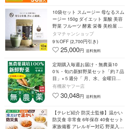
10袋セット スムージー 母なるスム
ージー 150g ダイエット 葉酸 美容
野菜 フルーツ 酵素 栄養 美粉屋 グ
リーン スムージー 粉末 ドリンク
タマチャンショップ
食品 送料無料
9％OFF (2,700円引き)
25,000
円
送料無料
定期購入毎週お届け・無農薬10
0％・旬の新鮮野菜セット「約７品
目」×５週分「 月、水、金曜日発
送」 無農薬野菜
有機家ヤフー店
30,048
円
送料無料
【テレビ紹介 防災士監修】温かい
防災食 非常食 6年保存 40食セット
家族備蓄 アレルギー対応 野菜入り