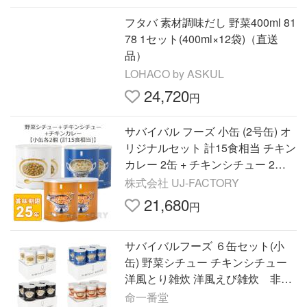
フタバ 素材調味だし 野菜400ml 81
78 1セット(400ml×12袋)（直送
品）
LOHACO by ASKUL
24,720
円
サバイバル フーズ 小缶 (2号缶) オ
リジナルセット 計15食相当 チキン
カレー 2缶 + チキンシチュー 2缶 +
野菜シチュー 2缶 25年保存 防災
株式会社 UJ-FACTORY
21,680
円
サバイバルフーズ ６缶セット(小
缶) 野菜シチュー チキンシチュー
洋風とり雑炊 洋風えび雑炊 非常
食 保存食 ２５年保存 セイエ
命一番堂