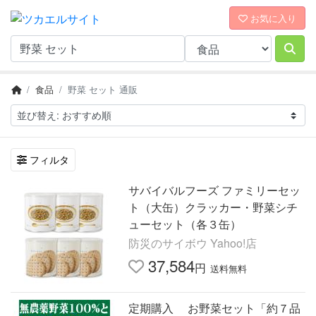
お気に入り
食品
野菜 セット 通販
フィルタ
サバイバルフーズ ファミリーセッ
ト（大缶）クラッカー・野菜シチ
ューセット（各３缶）
防災のサイボウ Yahoo!店
37,584
円
送料無料
定期購入 お野菜セット「約７品