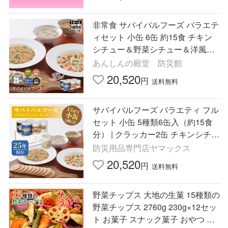
非常食 サバイバルフーズ バラエテ
ィセット 小缶 6缶 約15食 チキン
シチュー＆野菜シチュー＆洋風と
り雑炊＆洋風えび雑炊&クラッカ
あんしんの殿堂 防災館
ー
20,520
円
送料無料
サバイバルフーズ バラエティ フル
セット 小缶 5種類6缶入（約15食
分） | クラッカー2缶 チキンシチュ
ー1缶 野菜シチュー1缶 とり雑炊1
防災用品専門店ヤマックス
缶 えび雑炊1缶
20,520
円
送料無料
野菜チップス 大地の生菓 15種類の
野菜チップス 2760g 230g×12セッ
ト お菓子 スナック菓子 おやつ 爆