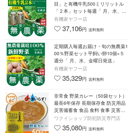
目」と有機牛乳500ミリリットル
「２本」セット毎週「 月、水、金
曜日発送 ５週分」 旬の無農薬1
有機家ヤフー店
00％野菜セット
37,106
円
送料無料
定期購入毎週お届け・旬の無農薬1
00％野菜セット平飼い卵10個×５
週分「 月、水、金曜日発送」
有機家ヤフー店
35,329
円
送料無料
非常食 野菜カレー（50袋セット）
最長6年保存 長期保存食 防災用品
災害備蓄食 食品 食料 食事 災害時
防災グッズ 角利産業 台風
ワクイショップ防犯防災専門店
35,080
円
送料無料