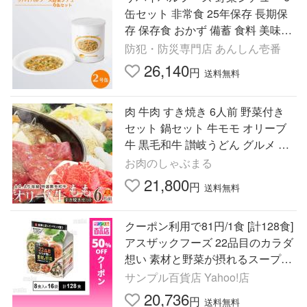
缶セット 非常食 25年保存 長期保
存 保存食 おかず 備蓄 食料 美味し
い おすすめ 防災 災害対策
防犯・防災専門店 あんしん壱番
26,140
円
送料無料
肉 牛肉 すき焼き 6人前 野菜付き
セット 鍋セット 牛モモ オリーブ
牛 黒毛和牛 讃岐うどん グルメ 食
品 ギフト プレゼント お祝い 爆買
お肉のしゃぶまる
21,800
円
送料無料
クーポン利用で81円/1食 [計128食]
アスザックフーズ 22品目のカラダ
想い 素材と野菜が摂れるスープセ
ット 8食入×16袋
サンプル百貨店 Yahoo!店
20,736
円
送料無料