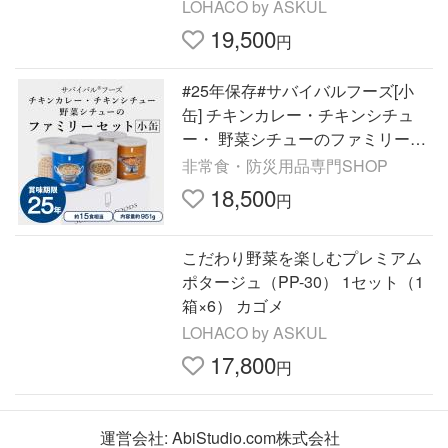
LOHACO by ASKUL
19,500
円
#25年保存#サバイバルフーズ[小
缶] チキンカレー・チキンシチュ
ー・ 野菜シチューのファミリーセ
ット )
非常食・防災用品専門SHOP
18,500
円
こだわり野菜を楽しむプレミアム
ポタージュ（PP-30） 1セット（1
箱×6） カゴメ
LOHACO by ASKUL
17,800
円
運営会社:
AbiStudio.com株式会社