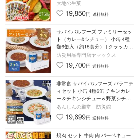
買 お中元 夏ギフト お菓子 プレゼ
大地の生菓
ント
19,850
円
送料無料
サバイバルフーズ ファミリーセッ
ト（カレー&シチュー） 小缶 4種
類6缶入（約15食分） | クラッカー
3缶 チキンシチュー1缶 野菜シチュ
防災用品専門店ヤマックス
ー1缶 チキンカレー1缶
19,700
円
送料無料
非常食 サバイバルフーズ バラエテ
ィセット 小缶 4種6缶 チキンカレ
ー＆チキンシチュー＆野菜シチュ
ー&クラッカー 期限2050年8月迄
あんしんの殿堂 防災館
19,699
円
送料無料
焼肉 セット 牛肉 肉 バーベキュー