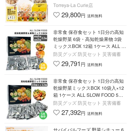
栄養バランス ヒートバッグ 発熱剤
Torreya-La Curie店
付 長期保存 災害備蓄
29,800
円
送料無料
非常食 保存食セット 1日分の高知
乾燥野菜 6袋・高知乾燥果物 3袋
ミックスBOX 12箱 1ケース ALL S
LOW FOOD 5年保存 低温乾燥
防災グッズ 防災セット 災害備蓄
29,791
円
送料無料
非常食 保存食セット 1日分の高知
乾燥野菜ミックスBOX 10袋入×12
箱 1ケース ALL SLOW FOOD 5年
保存 ドライ野菜 地震 避難
防災グッズ 防災セット 災害備蓄
27,392
円
送料無料
サバイバルフーズ 野菜シチュー 6