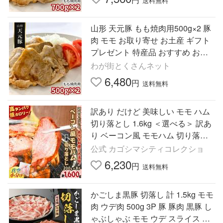
送料無料
山形 天元豚 もも焼肉用500g×2 豚
肉 モモ お取り寄せ お土産 ギフト
プレゼント 特産品 おすすめ お中
元
わが街とくさんネット
6,480
円
送料無料
訳あり だけど 美味しい モモ ハム
切り落とし 1.6kg ＜選べる＞ 訳あ
り ベーコン風 モモハム 切り落と
し 600g 〜 1.6kg ボンレスハム 豚
公式 カゴシマシティコレクショ
肉 小分け 薩摩ハム
6,230
円
送料無料
かごしま黒豚 切落し 計 1.5kg モモ
肉 ウデ肉 500g 3P 豚 豚肉 黒豚 し
ゃぶしゃぶ モモ ウデ スライス す