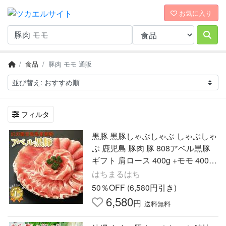
お気に入り
食品
豚肉 モモ 通販
フィルタ
黒豚 黒豚しゃぶしゃぶ しゃぶしゃ
ぶ 鹿児島 豚肉 豚 808アベル黒豚
ギフト 肩ロース 400g +モモ 400g
産地直送 * ふるさと納税 ではあり
はちまるはち
ません
50％OFF (6,580円引き)
6,580
円
送料無料