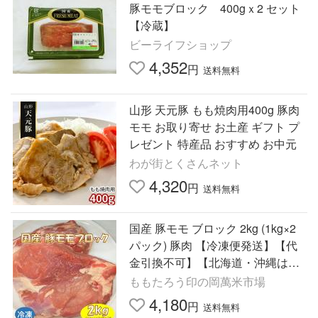
豚モモブロック 400gｘ2 セット
【冷蔵】
ビーライフショップ
4,352
円
送料無料
山形 天元豚 もも焼肉用400g 豚肉
モモ お取り寄せ お土産 ギフト プ
レゼント 特産品 おすすめ お中元
わが街とくさんネット
4,320
円
送料無料
国産 豚モモ ブロック 2kg (1kg×2
パック) 豚肉 【冷凍便発送】【代
金引換不可】【北海道・沖縄は送
料770円加算】
ももたろう印の岡萬米市場
4,180
円
送料無料