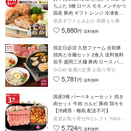
ちぶた 3種 ロース モモ メンチかつ
国産 豚肉 ギフト レンジ 冷凍食品
美味しい 惣菜 プレゼント ギフト
産直ギフトとみおか 和豚もち豚
御中元
5,880
円
送料無料
指定日必須 久慈ファーム 佐助豚
焼肉と冷麺セット 2食入 送料無料
岩手 盛岡三大麺 豚肉 ロース バラ
モモ お取り寄せ 贈答 プレゼント
G-Call 食通の定番 お取り寄せ
お祝い メーカー直送
5,781
円
送料無料
国産3種 バーベキューセット 焼き
肉セット 牛肉 カルビ 豚肉 鶏モモ
【沖縄県・離島 配送不可】
産直お取り寄せNセレクト Yahoo!
店
5,724
円
送料無料