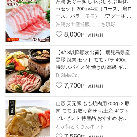
沖縄 あぐー豚 しゃぶしゃぶ 味比
べセット 200g×4種（ロース、肩ロ
ース、バラ、モモ） /アグー豚 豚
肉 800g 直送 冷凍 ギフト
沖縄お土産通販 ここち琉球
8,000
円
送料無料
【8/18以降順次出荷】 鹿児島県産
黒豚 焼肉 セット モモ バラ 400g
特製スパイス付 焼き肉 高級 ギフ
ト 豚肉 国産 銘柄豚 ブランド豚 お
DISM&Co.
取り寄せ
7,700
円
送料無料
山形 天元豚 もも焼肉用700g×2 豚
肉 モモ お取り寄せ お土産 ギフト
プレゼント 特産品 おすすめ お中
元
わが街とくさんネット
7,560
円