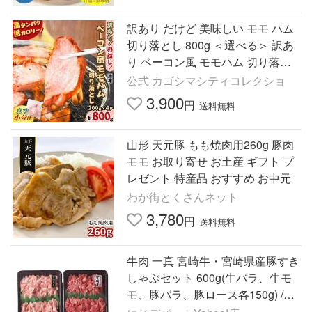
訳あり だけど 美味しい モモ ハム
切り落とし 800g ＜選べる＞ 訳あ
り ベーコン風 モモハム 切り落と
し 600g 〜 1.6kg ボンレスハム 豚
公式 カゴシマシティコレクショ
肉 小分け 薩摩ハム
3,900
円
送料無料
山形 天元豚 もも焼肉用260g 豚肉
モモ お取り寄せ お土産 ギフト プ
レゼント 特産品 おすすめ お中元
わが街とくさんネット
3,780
円
送料無料
牛肉 一真 宮崎牛・宮崎県産豚すき
しゃぶセット 600g(牛バラ、牛モ
モ、豚バラ、豚ロース各150g) /牛
肉 豚肉 宮崎牛 すきやき用 しゃぶ