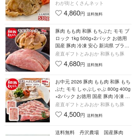
わが街とくさんネット
4,860
円
送料無料
豚肉 もも肉 和豚 もちぶた モモ ブ
ロック 1kg 500g×2パック お徳用
国産 豚肉 冷凍 安心 新潟県 ブラン
ド 豚 グルメ お取り寄せ
産直ギフトとみおか 和豚もち豚
4,680
円
送料無料
お中元 2026 豚肉 もも肉 和豚 もち
ぶた モモ しゃぶしゃぶ 800g 400g
×2パック お徳用 国産 豚肉 冷凍 新
潟県 豚 グルメ お取り寄せ 豚しゃ
産直ギフトとみおか 和豚もち豚
ぶ ギフト 御中元
4,500
円
送料無料
送料無料 丹沢農場 国産豚肉