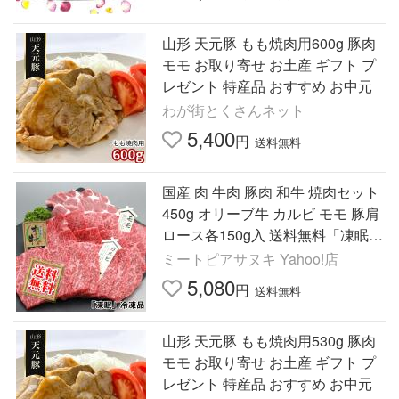
山形 天元豚 もも焼肉用600g 豚肉
モモ お取り寄せ お土産 ギフト プ
レゼント 特産品 おすすめ お中元
わが街とくさんネット
5,400
円
送料無料
国産 肉 牛肉 豚肉 和牛 焼肉セット
450g オリーブ牛 カルビ モモ 豚肩
ロース各150g入 送料無料「凍眠」
急速冷凍 お中元 お歳暮 ギフト プ
ミートピアサヌキ Yahoo!店
レゼント
5,080
円
送料無料
山形 天元豚 もも焼肉用530g 豚肉
モモ お取り寄せ お土産 ギフト プ
レゼント 特産品 おすすめ お中元