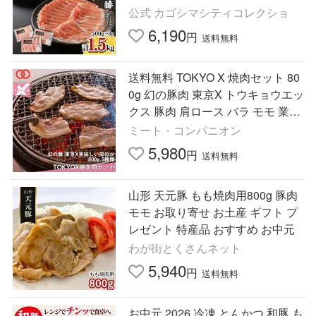
き焼き 小分け 冷凍 国産 冷凍 鹿児
公式 カゴシマシティコレクショ
島県産 黒豚屋佐藤
6,190
円
送料無料
送料無料 TOKYO X 焼肉セット 80
0g 幻の豚肉 東京X トウキョウエッ
クス 豚肉 肩ロース バラ モモ 業務
用 食品 おかず 冷凍 プレゼント BB
ミート・コンパニオン
Q バーベキュー 食材
5,980
円
送料無料
山形 天元豚 もも焼肉用800g 豚肉
モモ お取り寄せ お土産 ギフト プ
レゼント 特産品 おすすめ お中元
わが街とくさんネット
5,940
円
送料無料
お中元 2026 冷凍 とんかつ 和豚 も