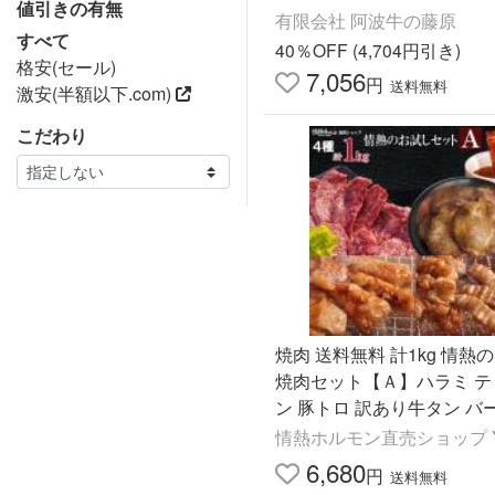
値引きの有無
メガ盛り ポイント利用 冷凍
有限会社 阿波牛の藤原
すべて
40％OFF (4,704円引き)
格安(セール)
7,056
円
送料無料
激安(半額以下.com)
こだわり
焼肉 送料無料 計1kg 情熱
焼肉セット【Ａ】ハラミ テ
ン 豚トロ 訳あり牛タン バ
ー BBQ 食品 牛肉 豚肉
情熱ホルモン直売ショップ Y
6,680
円
送料無料