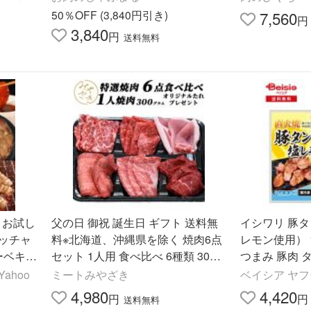
便 爆買
国産 爆買
50％OFF (3,840円引き)
7,560
円
3,840
円
送料無料
の お試し
父の日 御祝 誕生日 ギフト 送料無
イシワリ 豚
ッチャ
料※北海道、沖縄県を除く 焼肉6点
レモン使用） 12
ーベキュ
セット 1人用 食べ比べ 6種類 300g
つまみ 豚肉 
冷凍 / 冷蔵 牛肉 豚肉 牛タン 赤身
焼肉 惣菜 総
ahoo
ミートみやざき
ベイシア ヤ
霜降り
4,980
4,420
円
円
送料無料