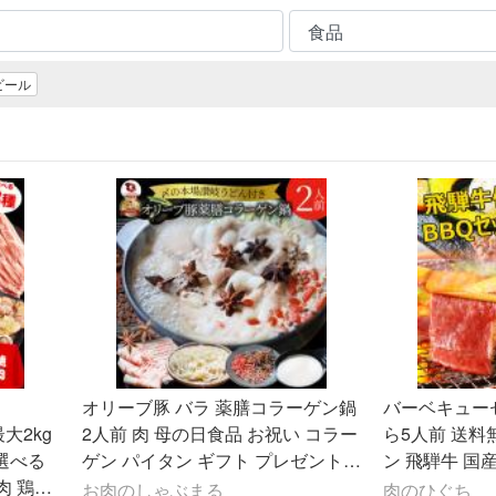
ビール
オリーブ豚 バラ 薬膳コラーゲン鍋
バーベキューセッ
大2kg
2人前 肉 母の日食品 お祝い コラー
ら5人前 送料
 選べる
ゲン パイタン ギフト プレゼント
ン 飛騨牛 国産
肉 鶏肉
ブランド豚 送料無料 贈答 鍋 豚肉
ット 焼き肉 
お肉のしゃぶまる
肉のひぐち