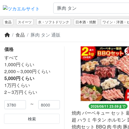
食品
スイーツ
水・ソフトドリンク
日本酒・焼酎
ワイン・洋酒・
食品
豚肉 タン 通販
価格
すべて
1,000円くらい
2,000～3,000円くらい
5,000円くらい
1万円くらい
2～3万円くらい
～
2026/08/11 23:59まで
焼肉 バーベキュー セット 最
検索
超 ハラミ 牛タン ホルモン
焼肉セット BBQ 肉 牛肉 豚