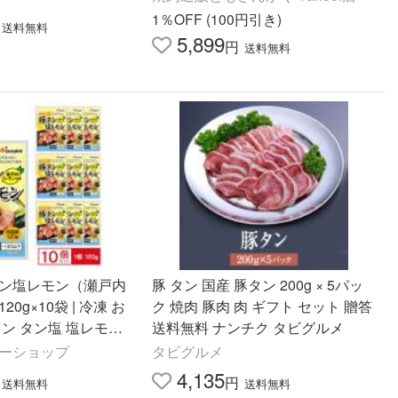
1％OFF (100円引き)
送料無料
5,899
円
送料無料
タン塩レモン（瀬戸内
豚 タン 国産 豚タン 200g × 5パッ
0g×10袋 | 冷凍 お
ク 焼肉 豚肉 肉 ギフト セット 贈答
タン タン塩 塩レモン
送料無料 ナンチク タビグルメ
菜 おかず
フーショップ
タビグルメ
4,135
円
送料無料
送料無料