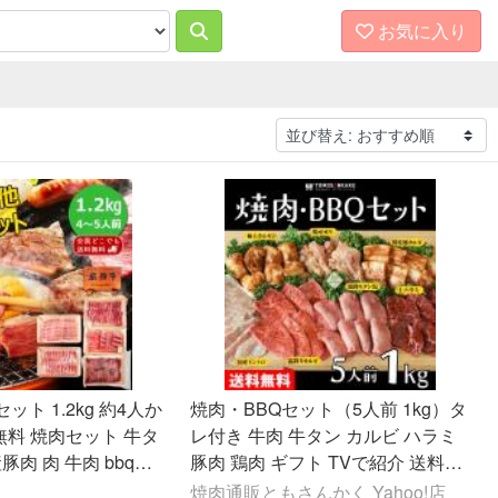
お気に入り
ト 1.2kg 約4人か
焼肉・BBQセット（5人前 1kg）タ
無料 焼肉セット 牛タ
レ付き 牛肉 牛タン カルビ ハラミ
豚肉 肉 牛肉 bbqセ
豚肉 鶏肉 ギフト TVで紹介 送料無
キャンプ 爆買
料
焼肉通販ともさんかく Yahoo!店