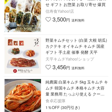
せ ギフト お惣菜 お取り寄せ 爆買
信寿食Yahoo!店
3,500
円
送料無料
野菜キムチセット (白菜 大根 胡瓜)
カクテキ オイキムチ キムチ 国産
ギフト 手土産 催事 発酵 天平
天平キムチYahoo!ショップ
3,456
円
送料無料
純農園 白菜キムチ 5kg 玉キムチ キ
ムチ 韓国キムチ 本格キムチ 大容
量 業務用 たっぷり使える クール
便
食卓応援隊
1％OFF (30円引き)