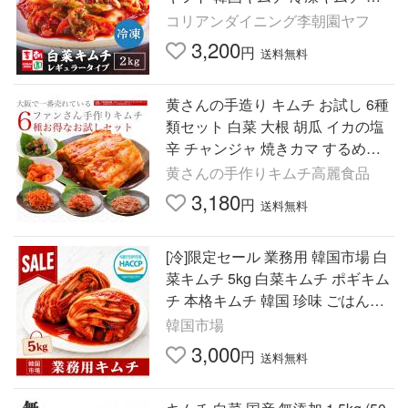
国 李朝園キムチ ご飯のお供 李朝
コリアンダイニング李朝園ヤフ
園
3,200
円
送料無料
黄さんの手造り キムチ お試し 6種
類セット 白菜 大根 胡瓜 イカの塩
辛 チャンジャ 焼きカマ するめキ
ムチ 計840g パック【冷蔵】【送
黄さんの手作りキムチ高麗食品
料無料】
3,180
円
送料無料
[冷]限定セール 業務用 韓国市場 白
菜キムチ 5kg 白菜キムチ ポギキム
チ 本格キムチ 韓国 珍味 ごはんの
お供 まとめ買い 韓国市場 爆買
韓国市場
3,000
円
送料無料