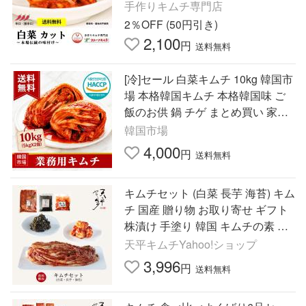
送日に合わせ製造完成 韓国 本場味
手作りキムチ専門店
付け 白菜 キムチ
2％OFF (50円引き)
2,100
円
送料無料
[冷]セール 白菜キムチ 10kg 韓国市
場 本格韓国キムチ 本格韓国味 ご
飯のお供 鍋 チゲ まとめ買い 家族
用 業務用 爆買 (5kg×2×2000円)
韓国市場
4,000
円
送料無料
キムチセット (白菜 長芋 海苔) キム
チ 国産 贈り物 お取り寄せ ギフト
株漬け 手塗り 韓国 キムチの素 天
平キムチ
天平キムチYahoo!ショップ
3,996
円
送料無料