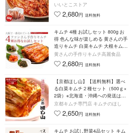
いいとこストア
2,680
円
送料無料
キムチ 4種 お試しセット 800g お
得 色んな味が楽しめる 黄さんの手
造りキムチ 白菜キムチ 大根キムチ
胡瓜キムチ 小松菜キムチ 【冷蔵】
黄さんの手作りキムチ高麗食品
【送料無料】
2,680
円
送料無料
【京都ほし山】【送料無料】選べ
る白菜キムチ２種セット（500ｇ×
2袋）※北海道・沖縄への発送は別
途800円頂戴いたします。【ネッ
京都キムチ専門店 キムチのほし
ト限定】
2,650
円
送料無料
キムチ お試し野菜4品セット キム