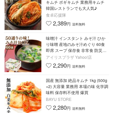
キムチ ポギキムチ 業務用キムチ
韓国レストランでも大人気♪
食卓応援隊
2,389
円
送料無料
味噌汁 インスタント みそ汁 ひか
り味噌 産地のみそ汁めぐり 60食
即席 スープ 保存食 非常食 防災食
わかめ 油あげ 豆腐 長ねぎ
アイリスプラザ Yahoo!店
2,290
円
送料無料
国産 無添加 絶品キムチ 1kg (500g
×2) 大容量 業務用 本場の味 化学調
味料 保存料不使用 爆買
BAYU STORE
2,280
円
送料無料