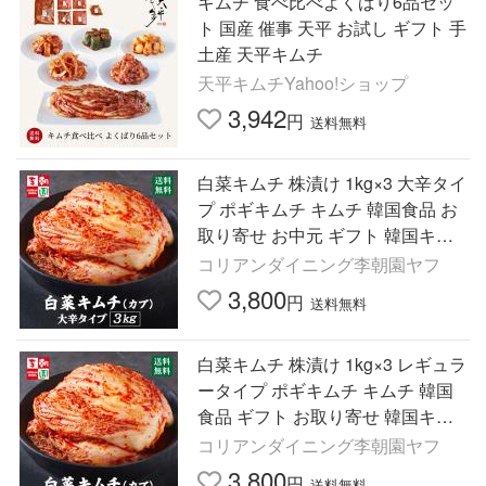
キムチ 食べ比べよくばり6品セッ
ト 国産 催事 天平 お試し ギフト 手
土産 天平キムチ
天平キムチYahoo!ショップ
3,942
円
送料無料
白菜キムチ 株漬け 1kg×3 大辛タイ
プ ポギキムチ キムチ 韓国食品 お
取り寄せ お中元 ギフト 韓国キム
チ 韓国 業務用 李朝園キムチ 李朝
コリアンダイニング李朝園ヤフ
園 ご飯のお供 おつまみ
3,800
円
送料無料
白菜キムチ 株漬け 1kg×3 レギュラ
ータイプ ポギキムチ キムチ 韓国
食品 ギフト お取り寄せ 韓国キム
チ 韓国 李朝園キムチ 業務用 李朝
コリアンダイニング李朝園ヤフ
園 ご飯のお供 おつまみ
3,800
円
送料無料