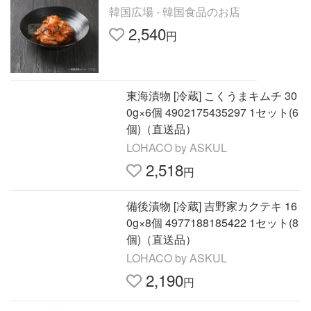
韓国広場 - 韓国食品のお店
2,540
円
東海漬物 [冷蔵] こくうまキムチ 30
0g×6個 4902175435297 1セット(6
個)（直送品）
LOHACO by ASKUL
2,518
円
備後漬物 [冷蔵] 吉野家カクテキ 16
0g×8個 4977188185422 1セット(8
個)（直送品）
LOHACO by ASKUL
2,190
円