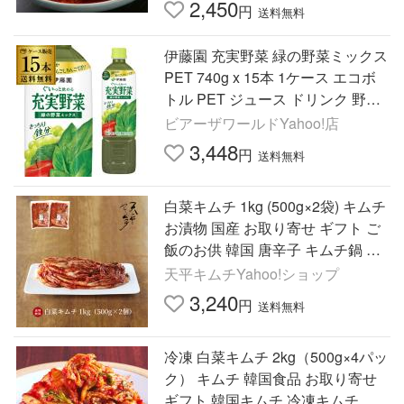
2,450
円
送料無料
伊藤園 充実野菜 緑の野菜ミックス
PET 740g x 15本 1ケース エコボ
トル PET ジュース ドリンク 野菜
野菜ジュース GLY
ビアーザワールドYahoo!店
3,448
円
送料無料
白菜キムチ 1kg (500g×2袋) キムチ
お漬物 国産 お取り寄せ ギフト ご
飯のお供 韓国 唐辛子 キムチ鍋 株
漬け 手塗り ポギキムチ
天平キムチYahoo!ショップ
3,240
円
送料無料
冷凍 白菜キムチ 2kg（500g×4パッ
ク） キムチ 韓国食品 お取り寄せ
ギフト 韓国キムチ 冷凍キムチ 韓