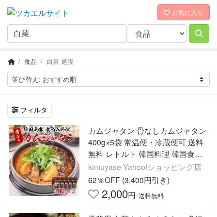
お気に入り
食品
白菜 通販
フィルタ
カムジャタン 骨なしカムジャタン
400g×5袋 常温便・冷蔵便可 送料
無料 レトルト 韓国料理 韓国食品
惣菜 鍋料理 スープ ピリ辛 旨辛 ギ
kimuyase Yahoo!ショッピング店
フト 爆買
62％OFF (3,400円引き)
2,000
円
送料無料