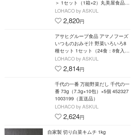
＞ 1セット（1箱×2）丸美屋食品工
業 レトルト
LOHACO by ASKUL
2,820
円
アサヒグループ食品 アマノフーズ
いつものおみそ汁 野菜いろいろ8
種セット 1セット（24食：8食入×3
袋）
LOHACO by ASKUL
2,814
円
千代の一番 万能野菜だし 千代の一
番 73g（7.3g×10包）×5個 452327
1003199（直送品）
LOHACO by ASKUL
2,624
円
自家製 切り白菜キムチ 1kg