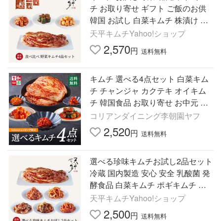
チ お取り寄せ ギフト ご飯のお供
韓国 お試し 白菜キムチ 株漬け 手
塗り 天平キムチ
天平キムチYahoo!ショップ
2,570
円
送料無料
キムチ 選べる4点セット 白菜キム
チ チャンジャ カクテキ オイキム
チ 韓国食品 お取り寄せ お中元 ギ
フト 李朝園
コリアンダイニング李朝園ヤフ
2,520
円
送料無料
選べる珍味キムチお試し2品セット
冷蔵 国内製造 安心 安全 乳酸菌 発
酵食品 白菜キムチ ポギキムチ 天
平 ※北海道と沖縄は別途送料1000
天平キムチYahoo!ショップ
円頂戴します。
2,500
円
送料無料