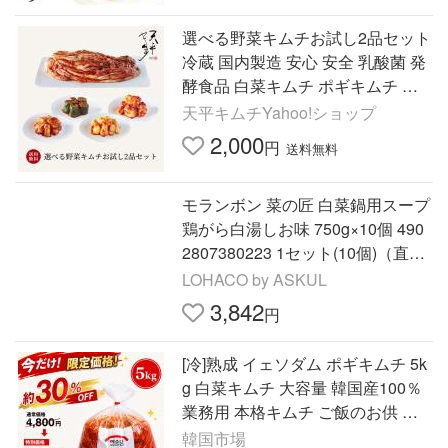
選べる野菜キムチお試し2品セット
冷蔵 国内製造 安心 安全 乳酸菌 発
酵食品 白菜キムチ ポギキムチ 天
平 ※北海道と沖縄は別途送料1000
天平キムチYahoo!ショップ
円頂戴します。
2,000
円
送料無料
モランボン 菜の匠 白菜鍋用スープ
鶏がら白湯しお味 750g×10個 490
2807380223 1セット(10個)（直送
品）
LOHACO by ASKUL
3,842
円
[冷]熟成 イェソダム ポギキムチ 5k
g 白菜キムチ 大容量 韓国産100％
業務用 本格キムチ ご飯のお供 お
つまみ まとめ買い 韓国市場
韓国市場