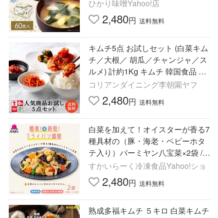
メーカー公式 塩分補給 ギフト お
ひかり味噌Yahoo!店
中元 爆買
2,480
円
送料無料
キムチ5点 お試しセット (白菜キム
チ／大根／ 胡瓜／チャンジャ／ス
ルメ) 計約1Kg キムチ 韓国食品 お
取り寄せ お中元 ギフト オイキム
コリアンダイニング李朝園ヤフ
チ カクテキ 李朝園
2,480
円
送料無料
白菜を加えて！オイスターが香る7
種具材の（豚・海老・ベビーホタ
テ入り）バーミヤン八宝菜×2袋 /
冷凍食品 冷食 惣菜 簡単調理 ミー
すかいらーく冷凍食品Yahoo!ショ
ルキット 爆買
2,480
円
送料無料
熟成多福キムチ ５キロ 白菜キムチ