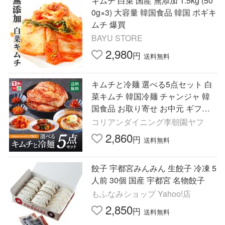
キムチ 白菜 国産 無添加 1.5kg (50
0g×3) 大容量 韓国食品 韓国 ポギキ
ムチ 爆買
BAYU STORE
2,980
円
送料無料
キムチと冷麺 選べる5点セット 白
菜キムチ 韓国冷麺 チャンジャ 韓
国食品 お取り寄せ お中元 ギフト
李朝園
コリアンダイニング李朝園ヤフ
2,860
円
送料無料
餃子 宇都宮みんみん 生餃子 冷凍 5
人前 30個 国産 宇都宮 名物餃子
もふなみショップ Yahoo!店
2,850
円
送料無料