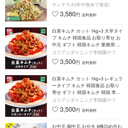
サンテラボ(年中無休で発送)
3,580
円
送料無料
白菜キムチ カット 1kg×3 大辛タイ
プ キムチ 韓国食品 お取り寄せ お
中元 ギフト 韓国キムチ 業務用 韓
国 李朝園キムチ 李朝園 ご飯のお
コリアンダイニング李朝園ヤフ
供 プレゼント おつまみ
3,500
円
送料無料
白菜キムチ カット 1kg×3 レギュラ
ータイプ キムチ 韓国食品 お取り
寄せ ギフト 韓国キムチ 韓国 李朝
園キムチ 業務用 李朝園 ご飯のお
コリアンダイニング李朝園ヤフ
供
3,500
円
送料無料
お中元 御中元 おやき 9種詰め合わ