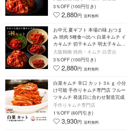
肉白雲台(白菜キムチ1kg)
3％OFF (100円引き)
2,880
円
送料無料
お中元 夏ギフト 本場の味 おつま
み 焼肉 5種食べ比べ 白菜キムチ イ
カキムチ 切干キムチ 明太子キムチ
ホルチャンキムチ大阪鶴橋 白雲台
大阪鶴橋 焼肉・キムチ 白雲台
(キムチ5種)
3％OFF (100円引き)
2,880
円
送料無料
白菜キムチ 辛口 カット 3ｋｇ 小分
け可能 手作りキムチ専門店 フルー
ツキムチ 発送日に合わせ製造完成
手作りキムチ専門店
1％OFF (60円引き)
3,930
円
送料無料