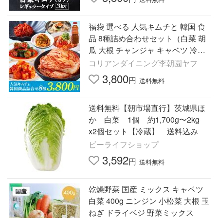
福袋 選べる 人気キムチと 韓国 食
品 8種詰め合わせセット（白菜 胡
瓜 大根 チャンジャ キャベツ 冷麺
チョジャン） お取り寄せ 韓国料理
コリアンダイニング李朝園ヤフ
お中元 ギフト
3,800
円
送料無料
送料無料【朝市場直行】茨城県ほ
か 白菜 1個 約1,700g〜2kg
x2個セット【冷蔵】 送料込み
ビーライフショップ
3,592
円
送料無料
乾燥野菜 国産 ミックス キャベツ
白菜 400g ニンジン 小松菜 大根 玉
ねぎ ドライベジ 野菜ミックス