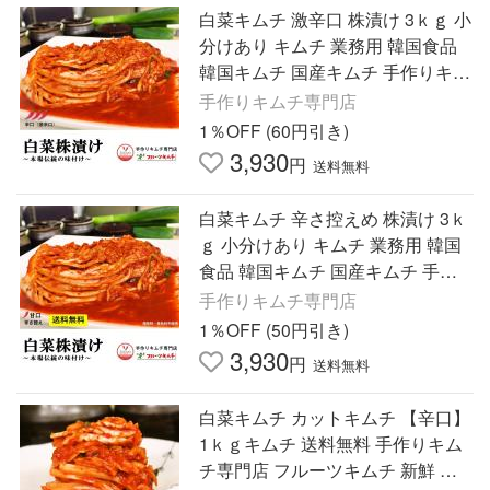
白菜キムチ 激辛口 株漬け 3ｋｇ 小
分けあり キムチ 業務用 韓国食品
韓国キムチ 国産キムチ 手作りキム
チ専門店 フルーツキムチ 発送日に
手作りキムチ専門店
合わせ製造
1％OFF (60円引き)
3,930
円
送料無料
白菜キムチ 辛さ控えめ 株漬け 3ｋ
ｇ 小分けあり キムチ 業務用 韓国
食品 韓国キムチ 国産キムチ 手作
りキムチ専門店 フルーツキムチ 発
手作りキムチ専門店
送日に合わせ製造
1％OFF (50円引き)
3,930
円
送料無料
白菜キムチ カットキムチ 【辛口】
1ｋｇキムチ 送料無料 手作りキム
チ専門店 フルーツキムチ 新鮮 発