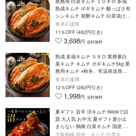
業務用 白菜キムチ １０キロ 多福
熟成キムチ ポギキムチ 酸っぱさ有
シンキムチ 発酵キムチ 白菜漬け物
※秋冬、常温発送致します。
食卓応援隊
11％OFF (482円引き)
3,698
円
送料無料
熟成 多福キムチ ５キロ 業務量白
菜キムチ キムチ ポギキムチ5kg 業
務用キムチ ※秋冬、常温発送致し
ます。
食卓応援隊
12％OFF (282円引き)
1,998
円
送料無料
夏ギフト 旨辛 沼キムチ tiktokで話
題 大人気 お中元 夏ギフト箸が止
まらない 鶴橋 白菜キムチ 国産 保
存料・着色料不使用 大阪 鶴橋 焼
大阪鶴橋 焼肉・キムチ 白雲台