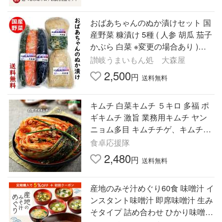
おばあちゃんのぬか漬けセット 国
産野菜 糠漬け 5種 ( 人参 胡瓜 茄子
かぶら 白菜 ※変更の場合あり )
【クール便】 送料無料 自家製 漬
讃岐うまいもん処 大森屋
物
2,500
円
送料無料
キムチ 白菜キムチ ５キロ 多福 ポ
ギキムチ 激旨 業務用キムチ ヤン
ニョム多目 キムチチゲ、キムチ炒
飯
食卓応援隊
2,480
円
送料無料
産地のみそ汁めぐり60食 味噌汁 イ
ンスタント味噌汁 即席味噌汁 生み
そタイプ 詰め合わせ ひかり味噌