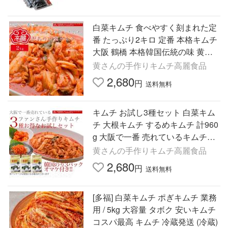
白菜キムチ 食べやすく刻まれた定
番 たっぷり2キロ 定番 本格キムチ
大阪 鶴橋 本格韓国伝統の味 黄さ
んの手造りキムチ 本場の味 韓国料
黄さんの手作りキムチ高麗食品
理 【冷蔵】【送料無料】
2,680
円
送料無料
キムチ お試し3種セット 白菜キム
チ 大根キムチ するめキムチ 計960
g 大阪で一番 売れているキムチ屋
高麗食品 おまけで韓国海苔 3パッ
黄さんの手作りキムチ高麗食品
ク【冷蔵】
2,680
円
送料無料
[多福] 白菜キムチ ポぎキムチ 業務
用 / 5kg 大容量 タボク 安いキムチ
コスパ最高 キムチ 冷蔵発送 (冷蔵)