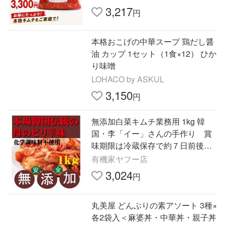
3,217
円
本格おこげの中華スープ 鶏だし醤
油 カップ 1セット（1食×12） ひか
り味噌
LOHACO by ASKUL
3,150
円
無添加白菜キムチ業務用 1kg 韓
国・李「イー」さんの手作り 賞
味期限は冷蔵保存で約７日前後
無添加きむち 自然醗酵 砂糖不
有機家ヤフー店
使用キムチ
3,024
円
丸美屋 どんぶりの素アソート 3種×
各2袋入＜麻婆丼・中華丼・親子丼