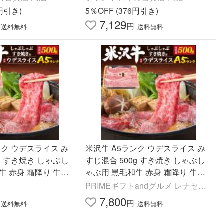
5円引き)
5％OFF (376円引き)
7,129
円
送料無料
送料無料
ンク ウデスライス み
米沢牛 A5ランク ウデスライス み
g すき焼き しゃぶし
すじ混合 500g すき焼き しゃぶし
牛 赤身 霜降り 牛肉
ゃぶ用 黒毛和牛 赤身 霜降り 牛肉
誕生日 母の日 父の日
ギフト 内祝 誕生日 母の日 父の日
PRIMEギフトandグルメ レナセー
 のし対応
お中元 お歳暮 のし対応
ル
7,800
円
送料無料
送料無料