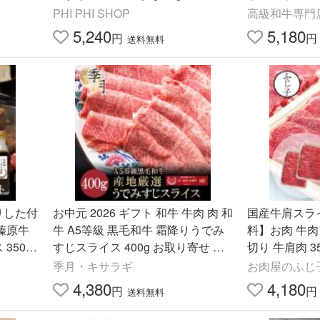
冷凍 冷
ゃぶしゃぶ
PHI PHI SHOP
高級和牛専門
5,240
5,180
円
円
送料無料
りした付
お中元 2026 ギフト 和牛 牛肉 肉 和
国産牛肩スライ
和榛原牛
牛 A5等級 黒毛和牛 霜降りうでみ
料】お肉 牛肉
350g
すじスライス 400g お取り寄せ グ
切り 牛肩肉 3
うで み
ルメ 爆買
ヘルシー しゃ
季月・キサラギ
お肉屋のふじ
丼 爆買い
4,380
4,180
円
円
送料無料