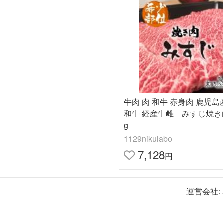
牛肉 肉 和牛 赤身肉 鹿児
和牛 経産牛雌 みすじ焼き肉
g
1129nikulabo
7,128
円
運営会社: