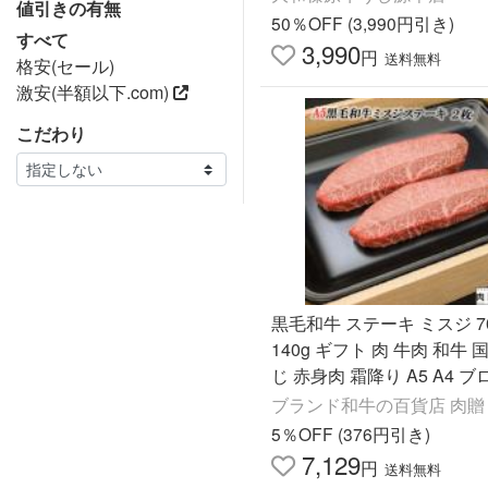
値引きの有無
50％OFF (3,990円引き)
すべて
3,990
円
送料無料
格安(セール)
激安(半額以下.com)
こだわり
黒毛和牛 ステーキ ミスジ 7
140g ギフト 肉 牛肉 和牛 
じ 赤身肉 霜降り A5 A4 
結婚祝い BBQ バーベキュ
ブランド和牛の百貨店 肉贈
5％OFF (376円引き)
7,129
円
送料無料