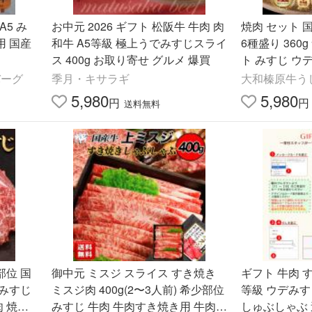
A5 み
お中元 2026 ギフト 松阪牛 牛肉 肉
焼肉 セット 
用 国産
和牛 A5等級 極上うでみすじスライ
6種盛り 360
ス 400g お取り寄せ グルメ 爆買
ト みすじ ウ
ビ モモ 各60
バーグ
季月・キサラギ
大和榛原牛う
5
5,980
5,980
円
円
送料無料
部位 国
御中元 ミスジ スライス すき焼き
ギフト 牛肉 
 みすじ
ミスジ肉 400g(2〜3人前) 希少部位
等級 ウデみすじ
肉 焼肉
みすじ 牛肉 牛肉すき焼き用 牛肉し
しゅぶしゃぶ