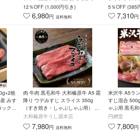
人前
12％OFF (1,000円引き)
5％OFF (38
6,980
7,310
円
円
送料無料
0g×2枚
肉 牛肉 黒毛和牛 大和榛原牛 A5 霜
米沢牛 A5ラ
国産 みす
降り ウデみすじ スライス 350g
すじ混合 500
ブロック肉
（すき焼き・しゃぶしゃぶ用） 送
ゃぶ用 黒毛和
ー
料無料 うで みすじ 肩 肩ミスジ
ギフト 内祝 
大和榛原牛うし源本店
円網堂
お中元 お歳暮
7,980
7,800
円
円
送料無料