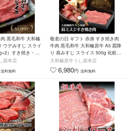
 牛肉 黒毛和牛 大和榛
敬老の日 ギフト 赤身 すき焼き肉
降り ウデみすじ スライ
牛肉 黒毛和牛 大和榛原牛 A5 霜降
50g×2）すき焼き・し
り 肩みすじ スライス 500g 化粧箱
送料無料 うで みすじ
入 すき焼き 送料無料 うで みすじ
し源本店
大和榛原牛うし源本店
ミスジ
6,980
円
送料無料
送料無料