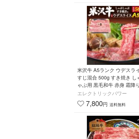
米沢牛 A5ランク ウデスラ
すじ混合 500g すき焼き 
ゃぶ用 黒毛和牛 赤身 霜降
ギフト 内祝 誕生日 母の日
エレクトリックパワー
お中元 お歳暮 のし対応
7,800
円
送料無料