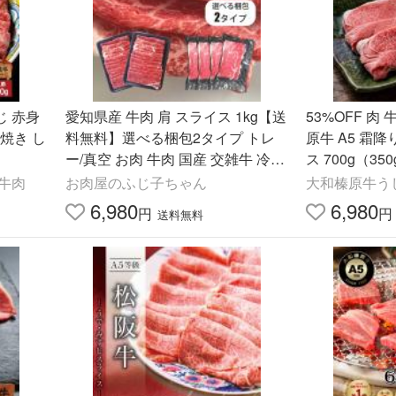
愛知県産 牛肉 肩 スライス 1kg【送
53%OFF 肉
料無料】選べる梱包2タイプ トレ
原牛 A5 霜
ー/真空 お肉 牛肉 国産 交雑牛 冷凍
ス 700g（3
みすじ 薄切り しゃぶしゃぶ すき焼
ゃぶしゃぶ用 
牛肉
お肉屋のふじ子ちゃん
大和榛原牛う
き 牛丼 肉巻き 贈答
肩 肩ミスジ
6,980
6,980
円
円
送料無料