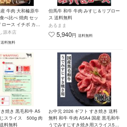
国産 牛肉 大和榛原牛
但馬牛 和牛 牛肉 みすじ＆リブロー
g 食べ比べ 焼肉 セッ
ス 送料無料
デ ロース イチボ カル
あるまま
g 送料無料 黒毛和牛 A
し源本店
5,940
円
送料無料
送料無料
すき焼き 黒毛和牛 A5
お中元 2026 ギフト すき焼き 送料
スライス 500g 肉
無料 和牛 牛肉 A5A4 国産 黒毛和牛
 送料無料
うでみすじすき焼き用スライス500