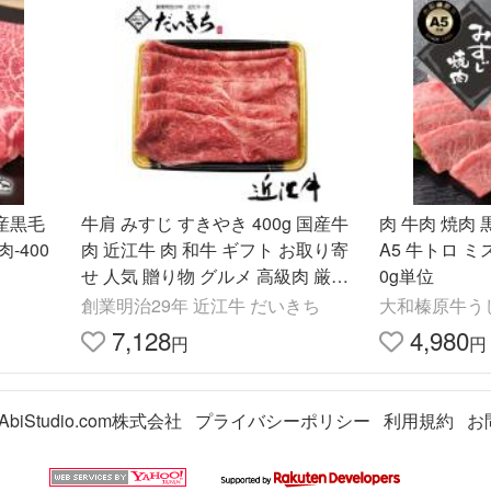
島産黒毛
牛肩 みすじ すきやき 400g 国産牛
肉 牛肉 焼肉
-400
肉 近江牛 肉 和牛 ギフト お取り寄
A5 牛トロ ミ
せ 人気 贈り物 グルメ 高級肉 厳選
0g単位
大吉商店
創業明治29年 近江牛 だいきち
大和榛原牛う
7,128
4,980
円
円
AbiStudio.com株式会社
プライバシーポリシー
利用規約
お