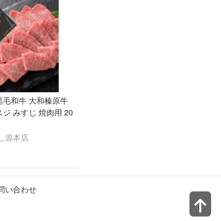
 黒毛和牛 大和榛原牛
スジ みすじ 焼肉用 20
し源本店
問い合わせ