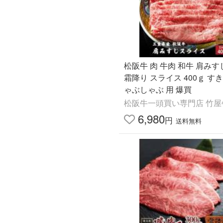
松阪牛 肉 牛肉 和牛 肩みすじ 赤身
霜降り スライス 400ｇ すき焼き し
ゃぶしゃぶ 用 爆買
松阪牛一頭買い専門店 竹屋
6,980
円
送料無料