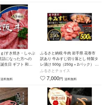
00ｇ(すき焼き・しゃぶ
ふるさと納税 牛肉 岩手県 花巻市
お世話になった方への
訳あり 牛みすじ切り落とし 特製タ
 誕生日 ギフト 和牛
レ漬け 500g（250g × 2パック） 一
みすじ お肉 牛肉
口ステーキ 不揃い 2393
ふるさとチョイス
7,000
円
送料無料
送料無料