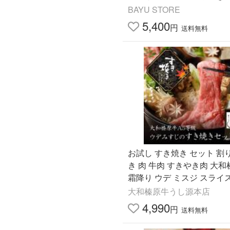
セット バーベキュー BBQ 
BAYU STORE
凍肉 赤身 霜降り 食品
5,400
円
送料無料
お試し すき焼き セット 割
き 肉 牛肉 すきやき肉 大
霜降り ウデ ミスジ スライス 
赤身 送料無料 黒毛和牛 A5 
大和榛原牛うし源本店
すじ 肩 肩ミスジ
4,990
円
送料無料