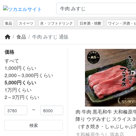
食品
スイーツ
水・ソフトドリンク
日本酒・焼酎
ワイン・洋酒・
食品
牛肉 みすじ 通販
価格
すべて
1,000円くらい
2,000～3,000円くらい
5,000円くらい
1万円くらい
2～3万円くらい
～
肉 牛肉 黒毛和牛 大和榛原牛 
降り ウデみすじ スライス 3
検索
（すき焼き・しゃぶしゃぶ用
料無料 うで みすじ 肩 肩ミ
大和榛原牛うし源本店