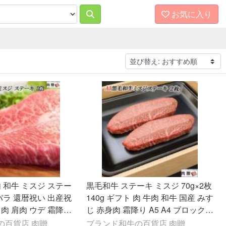
お気に入り
肉 和牛 ミスジ ステー
黒毛和牛 ステーキ ミスジ 70g×2枚
 バラ 還暦祝い 出産祝
140g ギフト 肉 牛肉 和牛 国産 みす
タ肉 肩肉 ウデ 霜降り
じ 赤身肉 霜降り A5 A4 ブロック肉
100g×1枚 100g 1
結婚祝い BBQ バーベキュー
の百貨店 肉贈
ブランド和牛の百貨店 肉贈