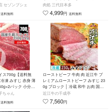
g 40代 50代 60代 70代 内祝 プレゼ
店 セゾンブシェ
肉処 三代目本多
ント 赤身 お取り寄せ
4,999
円
送料無料
送料無料
ス700g【送料無
ローストビーフ 牛肉 肉 近江牛 プ
 冷凍 みすじ 赤身 薄
レミアムローストビーフ みすじ 23
50g×2パック 小分け
0g ブロック │ 冷蔵 和牛 お肉 国産
ぶしゃぶ すき焼き 牛
プレゼント 御祝 ギフト 贈り物 お
子ちゃん
近江牛の千成亭
取り寄せ グルメ
7,560
円
送料無料