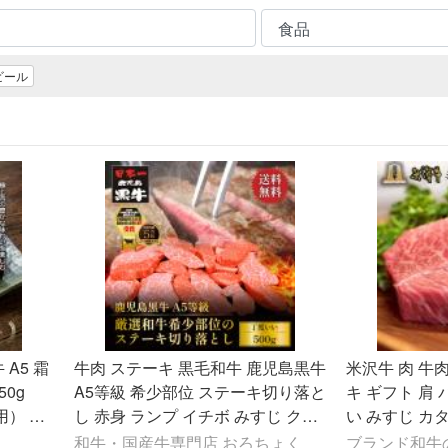
ビール
A5 霜
牛肉 ステーキ 黒毛和牛 鹿児島黒牛
米沢牛 肉 牛
50g
A5等級 希少部位 ステーキ切り落と
キ ギフト 肩
） 送
し 赤身 ランプ イチボ みすじ クリ
い みすじ カ
スジ
ミ等 500g(3〜4枚) 爆買
焼肉 ステーキ肉 
和牛・国産牛専門店 おろちょく
ブランド和牛