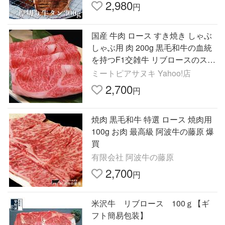
2,980
円
国産 牛肉 ロース すき焼き しゃぶ
しゃぶ用 肉 200g 黒毛和牛の血統
を持つF1交雑牛 リブロースのスラ
イス肉
ミートピアサヌキ Yahoo!店
2,700
円
焼肉 黒毛和牛 特選 ロース 焼肉用
100g お肉 最高級 阿波牛の藤原 爆
買
有限会社 阿波牛の藤原
2,700
円
米沢牛 リブロース 100ｇ【ギ
フト簡易包装】