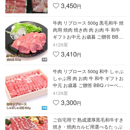
3,450
円
牛肉 リブロース 500g 黒毛和牛 焼
肉用 焼肉 焼き肉 肉 お肉 牛 和牛
ギフトお中元 お歳暮 ご贈答 BBQ
バーベキュー お取り寄せ グルメ
4129屋
3,410
円
牛肉 リブロース 500g 和牛 しゃぶ
しゃぶ用 肉 お肉 牛 和牛 ギフトお
中元 お歳暮 ご贈答 BBQ バーベキ
ュー お取り寄せ グルメすき焼き
4129屋
冷蔵
3,300
円
ご自宅用で 熟成濃厚黒毛和牛すき
焼き・焼肉カルビ用選べるたっぷ