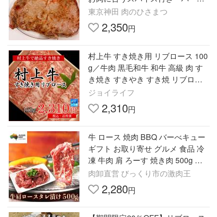
キューにも オージー・ビーフ
東京神田 肉のひさまつ
2,350
円
村上牛 すき焼き用 リブロース 100
g／牛肉 黒毛和牛 和牛 高級 肉 す
き焼き すきやき すき焼 リブロー
ス 新潟 ブランド和牛 A4等級 B4等
ジョイライフ
級 ギフト 自宅
2,310
円
牛 ロース 焼肉 BBQ バーべキュー
ギフト お取り寄せ グルメ 食品 冷
凍 牛肉 肩 ろーす 焼き肉 500g 爆
買
肉卸直営 びっくり市の激肉王
2,280
円