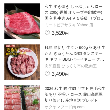
和牛 すき焼き しゃぶしゃぶ ロー
ス 200g 香川 オリーブ牛(讃岐牛)
国産 和牛肉 A4 Ａ５等級 リブロー
ス サーロイン
ミートピアサヌキ Yahoo!店
3,520
円
極厚 厚切り 牛タン 500g 訳あり 牛
たん ぎゅうたん 焼肉 タンステー
キ ギフト BBQ バーベキュー グル
メ 食品 爆買
肉卸直営 びっくり市の激肉王
3,490
円
2026 和牛 肉 牛肉 ギフト 黒毛和牛
訳あり 不揃い ロース 麓山高原豚
切り落とし 産地直送 プレゼト
オクヤマフード肉.com