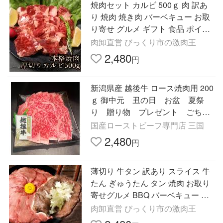
焼肉セット カルビ 500ｇ 肉 訳あ
り 焼肉 焼き肉 バーベキュー お取
り寄せ グルメ ギフト 食品 ポイン
ト消化 厚切り かるび 爆買
肉卸直営 びっくり市の激肉王
2,480
円
新潟県産 越後牛 ロース焼肉用 200
ｇ 御中元 丑の日 お盆 夏祭
り 贈り物 プレゼント ごちそ
う パーティー 焼肉 バーベキ
国産ローストビーフ専門店 三国
ュー 牛肉
2,480
円
薄切り 牛タン 訳あり スライス 牛
たん ぎゅうたん タン 焼肉 お取り
寄せグルメ BBQ バーベキュー 牛
肉 肉 爆買
肉卸直営 びっくり市の激肉王