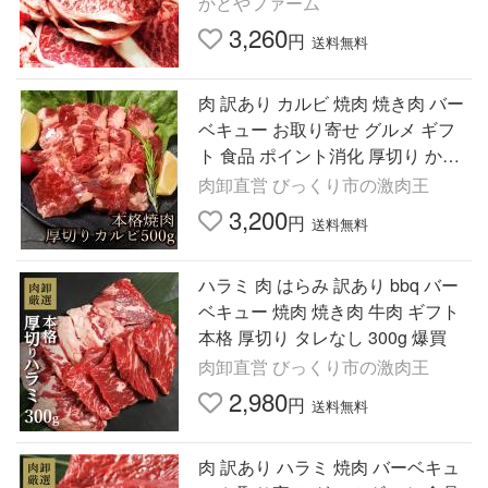
かどやファーム
3,260
円
送料無料
肉 訳あり カルビ 焼肉 焼き肉 バー
ベキュー お取り寄せ グルメ ギフ
ト 食品 ポイント消化 厚切り かる
び 本格焼肉厚切りカルビ500ｇ 爆
肉卸直営 びっくり市の激肉王
買
3,200
円
送料無料
ハラミ 肉 はらみ 訳あり bbq バー
ベキュー 焼肉 焼き肉 牛肉 ギフト
本格 厚切り タレなし 300g 爆買
肉卸直営 びっくり市の激肉王
2,980
円
送料無料
肉 訳あり ハラミ 焼肉 バーベキュ