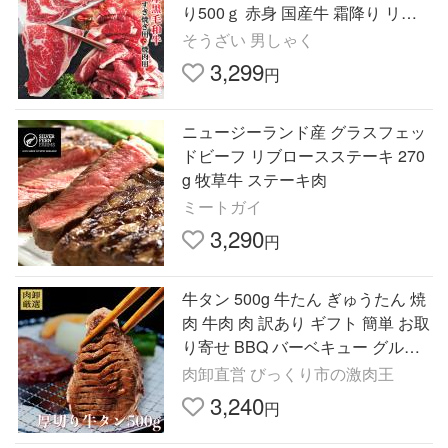
り500ｇ 赤身 国産牛 霜降り リブ
ロース
そうざい 男しゃく
3,299
円
ニュージーランド産 グラスフェッ
ドビーフ リブロースステーキ 270
g 牧草牛 ステーキ肉
ミートガイ
3,290
円
牛タン 500g 牛たん ぎゅうたん 焼
肉 牛肉 肉 訳あり ギフト 簡単 お取
り寄せ BBQ バーベキュー グルメ
食品 タン 厚切り 爆買
肉卸直営 びっくり市の激肉王
3,240
円