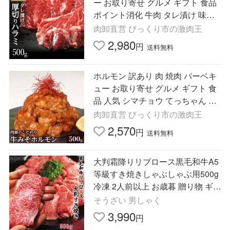
ー お取り寄せ グルメ ギフト 食品
ポイント消化 牛肉 タレ漬け 味付
き はらみ 500g 爆買
肉卸直営 びっくり市の激肉王
2,980
円
送料無料
ホルモン 訳あり 肉 焼肉 バーベキ
ュー お取り寄せ グルメ ギフト 食
品 人気 シマチョウ てっちゃん も
つ 味噌 タレ 500g 爆買
肉卸直営 びっくり市の激肉王
2,570
円
送料無料
大判霜降りリブロース黒毛和牛A5
等級すき焼きしゃぶしゃぶ用500g
冷凍 2人前以上 お歳暮 贈り物 ギフ
ト 国産牛 化粧箱 プレゼント お取
そうざい 男しゃく
り寄せグルメ
3,990
円