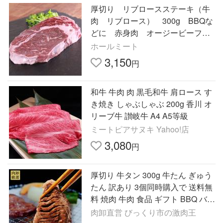
厚切り リブロースステーキ（牛
肉 リブロース） 300g BBQな
どに 赤身肉 オージービーフ
オーストラリア-SKU106
ホールミート
3,150
円
和牛 牛肉 肉 黒毛和牛 肩ロース す
き焼き しゃぶしゃぶ 200g 香川 オ
リーブ牛 讃岐牛 A4 A5等級
ミートピアサヌキ Yahoo!店
3,080
円
厚切り 牛タン 300g 牛たん ぎゅう
たん 訳あり 3個同時購入で 送料無
料 焼肉 牛肉 食品 ギフト BBQ バー
ベキュー グルメ 爆買
肉卸直営 びっくり市の激肉王