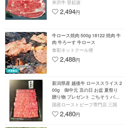
米沢牛 登起波
2,494
円
牛ロース焼肉 500g 18122 焼肉 牛
肉 牛ろーす 牛ロース
食彩ネットクール便
2,488
円
新潟県産 越後牛 ローススライス 2
00g 御中元 丑の日 お盆 夏祭り
贈り物 プレゼント ごちそう パー
ティー すきやき しゃぶしゃぶ 牛
国産ローストビーフ専門店 三国
丼 焼肉 牛肉
2,480
円