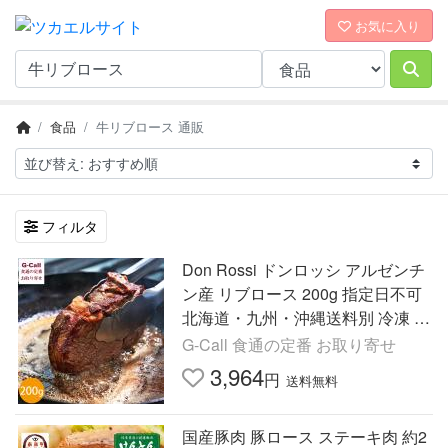
お気に入り
食品
牛リブロース 通販
フィルタ
Don Rossi ドンロッシ アルゼンチ
ン産 リブロース 200g 指定日不可
北海道・九州・沖縄送料別 冷凍 ア
ルゼンチン産ビーフ 放牧牛 ステー
G-Call 食通の定番 お取り寄せ
キ 赤身肉 牛肉 肉
3,964
円
送料無料
国産豚肉 豚ロース ステーキ肉 約2