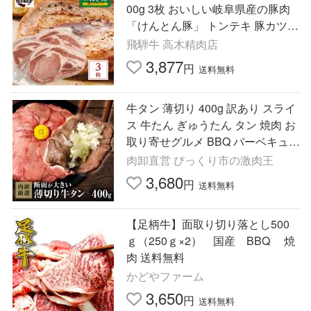
00g 3枚 おいしい岐阜県産の豚肉
「けんとん豚」 トンテキ 豚カツ
焼肉 ギフトにも 爆買
飛騨牛 高木精肉店
3,877
円
送料無料
牛タン 薄切り 400g 訳あり スライ
ス 牛たん ぎゅうたん タン 焼肉 お
取り寄せグルメ BBQ バーベキュー
牛肉 肉 爆買
肉卸直営 びっくり市の激肉王
3,680
円
送料無料
【足柄牛】面取り切り落とし500
ｇ（250ｇ×2） 国産 BBQ 焼
肉 送料無料
かどやファーム
3,650
円
送料無料