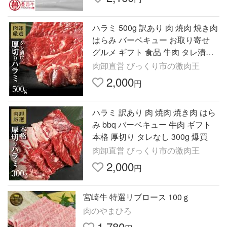
ハラミ 500g 訳あり 肉 焼肉 焼き肉
はらみ バーベキュー お取り寄せ
グルメ ギフト 食品 牛肉 タレ漬け
味付き はらみ 爆買
肉卸直営 びっくり市の激肉王
2,000
円
ハラミ 訳あり 肉 焼肉 焼き肉 はら
み bbq バーベキュー 牛肉 ギフト
本格 厚切り タレなし 300g 爆買
肉卸直営 びっくり市の激肉王
2,000
円
宮崎牛 特選リブロース 100ｇ
肉のやまひろ
1,780