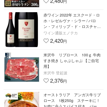
2,480
円
赤ワイン 2022年 エスクード・ロ
ホ・レゼルヴァ・シラー / バロ
ン・フィリップ・ド・ロスチャイ
ルド・マイポ・チリ 750ml
ワイン通販エノテカ
2,420
円
米沢牛 リブロース 100ｇ 牛肉
すき焼き しゃぶしゃぶ 【ご自宅
用】
米沢牛 登起波
2,376
円
オーストラリア アンガス牛リブ
ロース 1枚250g ステーキに！
お肉に合うスパイス付き バーベ