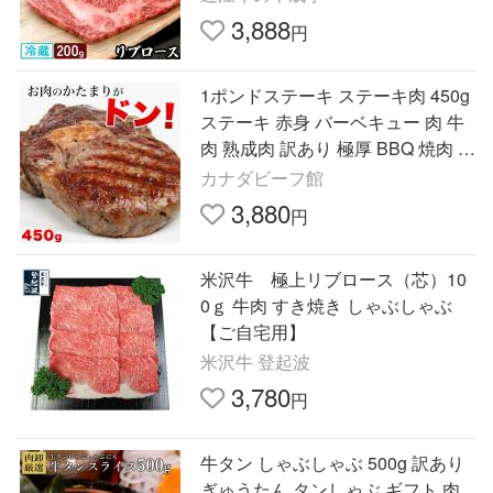
寄せ グルメ
3,888
円
1ポンドステーキ ステーキ肉 450g
ステーキ 赤身 バーベキュー 肉 牛
肉 熟成肉 訳あり 極厚 BBQ 焼肉 焼
き肉 カナダビーフ お取り寄せ 冷
カナダビーフ館
凍 爆買
3,880
円
米沢牛 極上リブロース（芯）10
0ｇ 牛肉 すき焼き しゃぶしゃぶ
【ご自宅用】
米沢牛 登起波
3,780
円
牛タン しゃぶしゃぶ 500g 訳あり
ぎゅうたん タンしゃぶ ギフト 肉