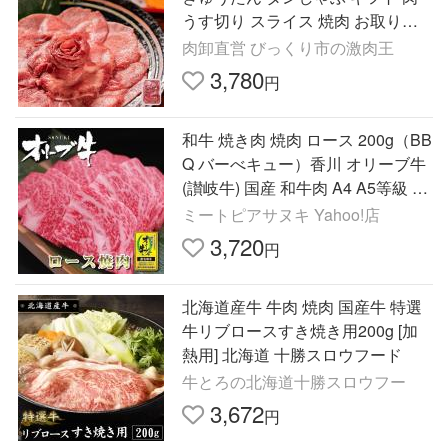
うす切り スライス 焼肉 お取り寄
せ グルメ 爆買
肉卸直営 びっくり市の激肉王
3,780
円
和牛 焼き肉 焼肉 ロース 200g（BB
Q バーべキュー）香川 オリーブ牛
(讃岐牛) 国産 和牛肉 A4 A5等級 サ
ーロイン リブロース
ミートピアサヌキ Yahoo!店
3,720
円
北海道産牛 牛肉 焼肉 国産牛 特選
牛リブロースすき焼き用200g [加
熱用] 北海道 十勝スロウフード
牛とろの北海道十勝スロウフー
3,672
円