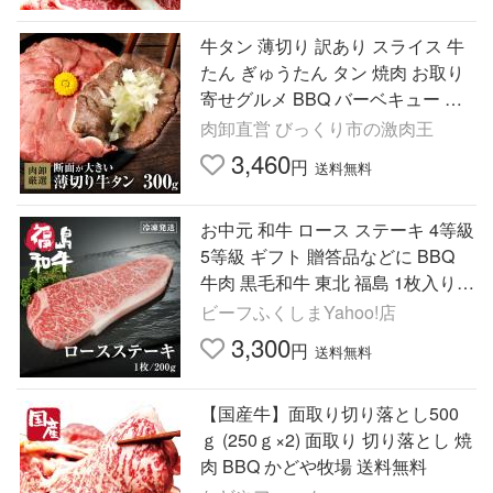
牛タン 薄切り 訳あり スライス 牛
たん ぎゅうたん タン 焼肉 お取り
寄せグルメ BBQ バーベキュー 牛
肉 肉 爆買
肉卸直営 びっくり市の激肉王
3,460
円
送料無料
お中元 和牛 ロース ステーキ 4等級
5等級 ギフト 贈答品などに BBQ
牛肉 黒毛和牛 東北 福島 1枚入り 2
00g
ビーフふくしまYahoo!店
3,300
円
送料無料
【国産牛】面取り切り落とし500
ｇ (250ｇ×2) 面取り 切り落とし 焼
肉 BBQ かどや牧場 送料無料