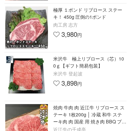
極厚 １ポンド リブロース ステー
キ！ 450g 圧倒の1ポンド
肉工房 志方
3,980
円
米沢牛 極上リブロース（芯）10
0ｇ【ギフト簡易包装】
米沢牛 登起波
3,898
円
焼肉 牛肉 肉 近江牛 リブロース ス
テーキ 1枚200g │ 冷蔵 和牛 ステ
ーキ肉 肉 国産 用 焼き肉 BBQ プレ
ゼント 御祝 ギフト 贈り物 お取り
近江牛の千成亭