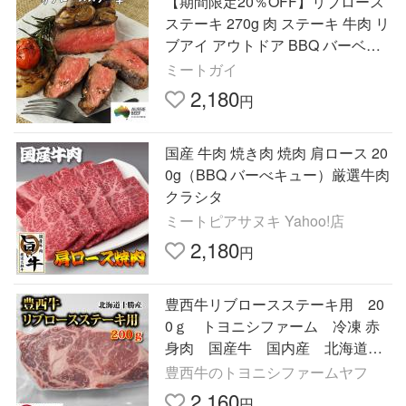
【期間限定20％OFF】リブロース
ステーキ 270g 肉 ステーキ 牛肉 リ
ブアイ アウトドア BBQ バーベキ
ュー グラスフェッドビーフ オー
ミートガイ
ストラリア産
2,180
円
国産 牛肉 焼き肉 焼肉 肩ロース 20
0g（BBQ バーべキュー）厳選牛肉
クラシタ
ミートピアサヌキ Yahoo!店
2,180
円
豊西牛リブロースステーキ用 20
0ｇ トヨニシファーム 冷凍 赤
身肉 国産牛 国内産 北海道帯
広産 贈り物 十勝産ブランド
豊西牛のトヨニシファームヤフ
牛 豊西牛
2,160
円