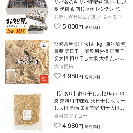
サバ塩焼き サバ味噌煮 鶏手羽元大
根 筑前煮 肉じゃが レンチン 惣菜
レトルト食材 和食 煮魚 煮物 熨斗
お取り寄せ絶品グルメ 食べモア
対応可 常温配送
5,000
円
送料無料
宮崎県産 切干大根 1kg | 無添加 無
農薬 天日干し 業務用お得 国産 千
切大根 切り干し大根 大根 だいこ
ん 煮物 栄養豊富 おすすめ【送料
大道貿易
無料】
4,980
円
送料無料
【訳あり】割り干し大根1kgｘ10
袋 業務用 中国産 天日干し 切り干
し大根 煮物 栄養豊富 切干大根
【賞味期限2027.05.10】【送料無
食材卸ダイヨー
料 沖縄追加送料1200円】
4,980
円
送料無料