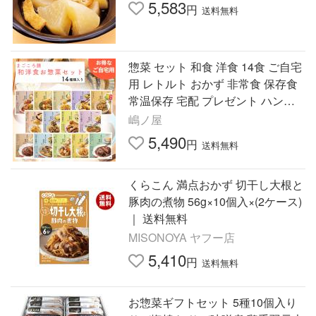
店
5,583
円
送料無料
惣菜 セット 和食 洋食 14食 ご自宅
用 レトルト おかず 非常食 保存食
常温保存 宅配 プレゼント ハンバ
ーグ ぶり大根 煮物 レンジ まごこ
嶋ノ屋
ろ膳 一人暮らし
5,490
円
送料無料
くらこん 満点おかず 切干し大根と
豚肉の煮物 56g×10個入×(2ケース)
｜ 送料無料
MISONOYA ヤフー店
5,410
円
送料無料
お惣菜ギフトセット 5種10個入り