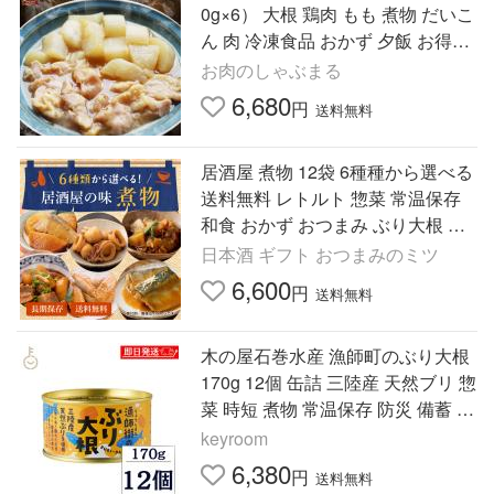
0g×6） 大根 鶏肉 もも 煮物 だいこ
ん 肉 冷凍食品 おかず 夕飯 お得用
お手軽 ＊当日発送 爆買
お肉のしゃぶまる
6,680
円
送料無料
居酒屋 煮物 12袋 6種種から選べる
送料無料 レトルト 惣菜 常温保存
和食 おかず おつまみ ぶり大根 豚
バラ大根 肉じゃが 鯖味噌 里芋い
日本酒 ギフト おつまみのミツ
か煮 手羽先ピリ辛
6,600
円
送料無料
木の屋石巻水産 漁師町のぶり大根
170g 12個 缶詰 三陸産 天然ブリ 惣
菜 時短 煮物 常温保存 防災 備蓄 魚
料理 ご飯のお供 常温保存 非常食
keyroom
備蓄
6,380
円
送料無料