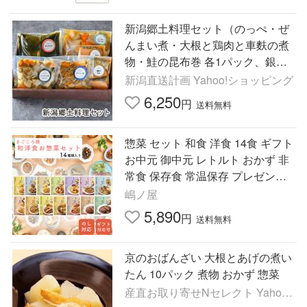
新潟郷土料理セット（のっぺ・ぜ
んまい煮・大根と鶏肉と車麩の煮
物・鮭の昆布巻 各1パック、銀鮭
の焼漬 2パック）/新潟グランドホ
新潟直送計画 Yahoo!ショッピング
テル/後払い決済不可/送料無料
6,250
円
送料無料
惣菜 セット 和食 洋食 14食 ギフト
お中元 御中元 レトルト おかず 非
常食 保存食 常温保存 プレゼント
ハンバーグ ぶり大根 煮物 レンジ
嶋ノ屋
まごころ膳
5,890
円
送料無料
京のおばんざい 大根とあげの煮い
たん 10パック 煮物 おかず 惣菜
産直お取り寄せNセレクト Yahoo!