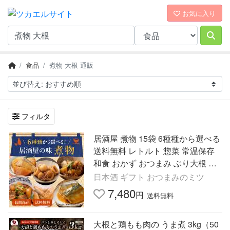
お気に入り
食品
煮物 大根 通販
フィルタ
居酒屋 煮物 15袋 6種種から選べる
送料無料 レトルト 惣菜 常温保存
和食 おかず おつまみ ぶり大根 豚
バラ大根 肉じゃが 鯖味噌 里芋い
日本酒 ギフト おつまみのミツ
か煮 手羽先ピリ辛
7,480
円
送料無料
大根と鶏もも肉の うま煮 3kg（50