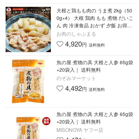
大根と鶏もも肉の うま煮 2kg（50
0g×4） 大根 鶏肉 もも 煮物 だいこ
ん 肉 冷凍食品 おかず 夕飯 お得用
お手軽 ＊当日発送 爆買
お肉のしゃぶまる
4,920
円
送料無料
魚の屋 煮物の具 大根と人参 65g袋
×20袋入｜ 送料無料
のぞみマーケット
4,492
円
送料無料
魚の屋 煮物の具 大根と人参 65g袋
×20袋入｜ 送料無料
MISONOYA ヤフー店