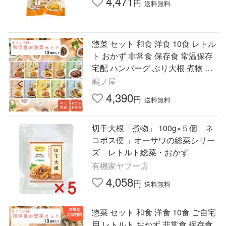
4,471
円
送料無料
惣菜 セット 和食 洋食 10食 レトル
ト おかず 非常食 保存食 常温保存
宅配 ハンバーグ ぶり大根 煮物 レ
ンジ まごころ膳 ギフト お中元 御
嶋ノ屋
中元
4,390
円
送料無料
切干大根「煮物」 100g×５個 ネ
コポス便 」オーサワの総菜シリー
ズ レトルト総菜・おかず
有機家ヤフー店
4,058
円
送料無料
惣菜 セット 和食 洋食 10食 ご自宅
用 レトルト おかず 非常食 保存食