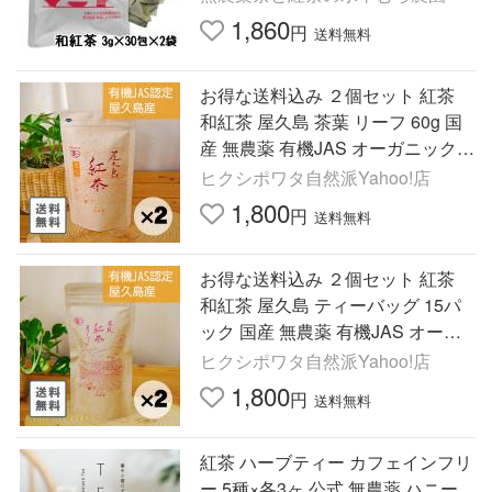
1,860
円
送料無料
お得な送料込み ２個セット 紅茶
和紅茶 屋久島 茶葉 リーフ 60g 国
産 無農薬 有機JAS オーガニック
高級
ヒクシポワタ自然派Yahoo!店
1,800
円
送料無料
お得な送料込み ２個セット 紅茶
和紅茶 屋久島 ティーバッグ 15パ
ック 国産 無農薬 有機JAS オーガ
ニック 高級
ヒクシポワタ自然派Yahoo!店
1,800
円
送料無料
紅茶 ハーブティー カフェインフリ
ー 5種×各3ヶ 公式 無農薬 ハニー