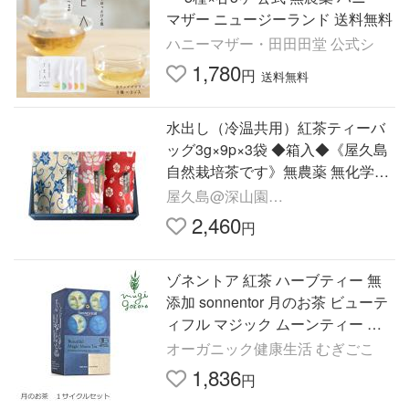
マザー ニュージーランド 送料無料
ハニーマザー・田田田堂 公式シ
1,780
円
送料無料
水出し（冷温共用）紅茶ティーバ
ッグ3g×9p×3袋 ◆箱入◆《屋久島
自然栽培茶です》無農薬 無化学肥
料 和紅茶
屋久島@深山園
yakusima@miyamaen
2,460
円
ゾネントア 紅茶 ハーブティー 無
添加 sonnentor 月のお茶 ビューテ
ィフル マジック ムーンティー お
月様とともに楽しむ 1g×28袋 オー
オーガニック健康生活 むぎごこ
ガニック 無農薬 有機
1,836
円