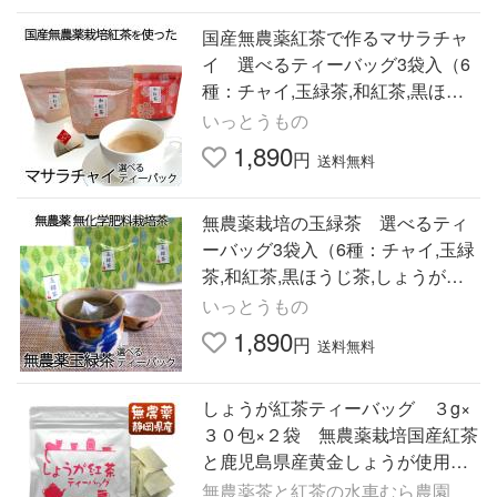
国産無農薬紅茶で作るマサラチャ
イ 選べるティーバッグ3袋入（6
種：チャイ,玉緑茶,和紅茶,黒ほう
じ茶,しょうが紅茶,シナモン紅茶）
いっとうもの
＊ゆうパケット便送料込
1,890
円
送料無料
無農薬栽培の玉緑茶 選べるティ
ーバッグ3袋入（6種：チャイ,玉緑
茶,和紅茶,黒ほうじ茶,しょうが紅
茶,シナモン紅茶）＊ゆうパケット
いっとうもの
便送料込
1,890
円
送料無料
しょうが紅茶ティーバッグ ３g×
３０包×２袋 無農薬栽培国産紅茶
と鹿児島県産黄金しょうが使用
無添加
無農薬茶と紅茶の水車むら農園