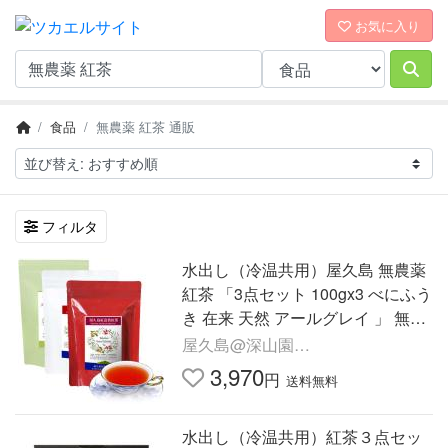
お気に入り
食品
無農薬 紅茶 通販
フィルタ
水出し（冷温共用）屋久島 無農薬
紅茶 「3点セット 100gx3 べにふう
き 在来 天然 アールグレイ 」 無化
学肥料 残留農薬 飛散農薬 ゼロ 紅
屋久島@深山園
富貴 国産紅茶 和紅茶
yakusima@miyamaen
3,970
円
送料無料
水出し（冷温共用）紅茶３点セッ