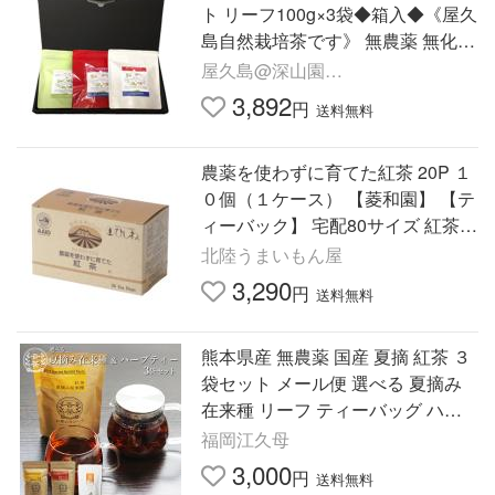
ト リーフ100g×3袋◆箱入◆《屋久
島自然栽培茶です》 無農薬 無化学
肥料 和紅茶
屋久島@深山園
yakusima@miyamaen
3,892
円
送料無料
農薬を使わずに育てた紅茶 20P １
０個（１ケース） 【菱和園】 【テ
ィーバック】 宅配80サイズ 紅茶
オーガニック 無農薬 ケニア産 フ
北陸うまいもん屋
レッシュ
3,290
円
送料無料
熊本県産 無農薬 国産 夏摘 紅茶 ３
袋セット メール便 選べる 夏摘み
在来種 リーフ ティーバッグ ハー
ブティー よもぎ 九州 熊本県 お茶
福岡江久母
のカジハラ 告茶
3,000
円
送料無料