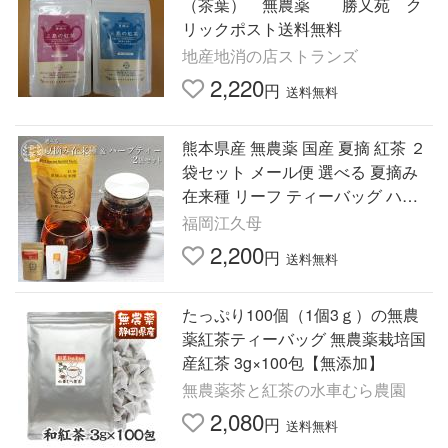
（茶葉） 無農薬 勝又苑 ク
リックポスト送料無料
地産地消の店ストランズ
2,220
円
送料無料
熊本県産 無農薬 国産 夏摘 紅茶 ２
袋セット メール便 選べる 夏摘み
在来種 リーフ ティーバッグ ハー
ブティー よもぎ 九州 熊本県 お茶
福岡江久母
のカジハラ 告茶
2,200
円
送料無料
たっぷり100個（1個3ｇ）の無農
薬紅茶ティーバッグ 無農薬栽培国
産紅茶 3g×100包【無添加】
無農薬茶と紅茶の水車むら農園
2,080
円
送料無料