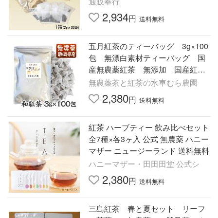
通販奉行
2,934
円
送料無料
五月紅茶のティーバッグ 3g×100
包 無漂白素材ティーバッグ 国
産無農薬紅茶 無添加 国産紅
茶 静岡産
無農薬茶と紅茶の水車むら農園
2,380
円
送料無料
紅茶 ハーブティー 飲み比べセット
全7種×各3ヶ入 公式 無農薬 ハニー
マザー ニュージーランド 送料無料
ハニーマザー・田田田堂 公式シ
2,380
円
送料無料
三島紅茶 春と夏セット リーフ