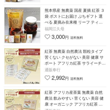
熊本県産 無農薬 国産 夏摘 紅茶 ３
袋 ポストにお届け ぷちギフト 選
べる 夏摘み在来種 リーフ ティー
バッグ ハーブティー よもぎ お茶
福岡江久母
のカジハラ
3,000
円
送料無料
紅茶 無農薬 自然農法 顆粒タイプ
苦くない クセがない 美容 健康 サ
ポート アフリカ紅茶 サライーチ
スティックタイプ 30本入り
通販奉行
2,992
円
送料無料
紅茶 アフリカ産茶葉 無農薬 自然
農法 飲みやすい 苦くない 美容 健
康 オーガニック アフリカ紅茶 サ
ライーチ ティーバッグタイプ 1箱