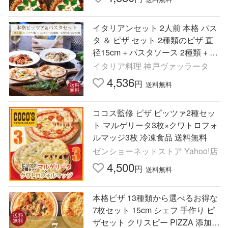
イタリアンセット 2人前 本格 パス
タ ＆ ピザ セット 2種類のピザ 直
径15cm + パスタソース 2種類 + 手
打ち パスタ 送料無料 爆買
イタリア料理 神戸ヴァッラータ
4,536
円
送料無料
ココス監修 ピザ ピッツァ2種セッ
ト マルゲリータ3枚×クワトロフォ
ルマッジ3枚 冷凍食品 送料無料
ゼンショーネットストア Yahoo!店
4,500
円
送料無料
本格ピザ 13種類から選べるお得な
7枚セット 15cm シェフ 手作り ピ
ザセット クリスピー PIZZA 添加物