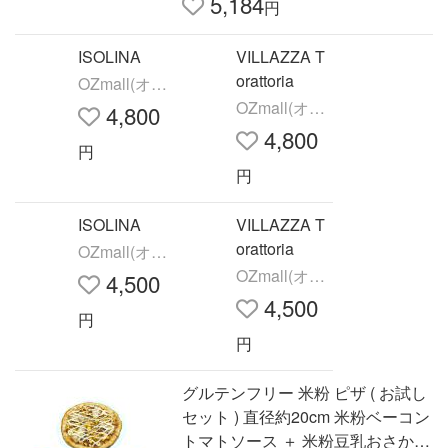
5,184
円
ISOLINA
VILLAZZA T
orattoria
OZmall(オズ
モール)
OZmall(オズ
4,800
モール)
4,800
円
円
ISOLINA
VILLAZZA T
orattoria
OZmall(オズ
モール)
OZmall(オズ
4,500
モール)
4,500
円
円
グルテンフリー 米粉 ピザ ( お試し
セット ) 直径約20cm 米粉ベーコン
トマトソース ＋ 米粉豆乳おさかな