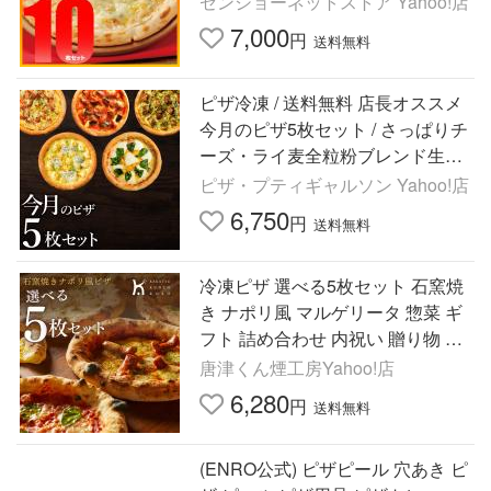
ゼンショーネットストア Yahoo!店
7,000
円
送料無料
ピザ冷凍 / 送料無料 店長オススメ
今月のピザ5枚セット / さっぱりチ
ーズ・ライ麦全粒粉ブレンド生
地・直径約20cm
ピザ・プティギャルソン Yahoo!店
6,750
円
送料無料
冷凍ピザ 選べる5枚セット 石窯焼
き ナポリ風 マルゲリータ 惣菜 ギ
フト 詰め合わせ 内祝い 贈り物 お
取り寄せグルメ 唐津くん煙工房
唐津くん煙工房Yahoo!店
6,280
円
送料無料
(ENRO公式) ピザピール 穴あき ピ