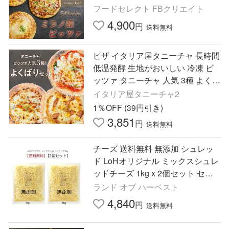
ギフト 暑中見舞 カード メッセー
フードセレクト FBクリエイト
ジ のし対応
4,900
円
送料無料
ピザ イタリア屋タニーチャ 長時間
低温発酵 生地がおいしい 冷凍 ピ
ッツァ タニーチャ 人気 3種 よくば
りセット(3枚組) 冷凍物以外同梱不
イタリア屋タニーチャ2
可 本格 ナポリ ピザ
1％OFF (39円引き)
3,851
円
送料無料
チーズ 送料無料 無添加 シュレッ
ド LoHオリジナル ミックスシュレ
ッドチーズ 1kg x 2個セット セル
ロース不使用 ピザ 業務用 cheese
ランド オブ ハーベスト
とろけるチーズ 冷蔵便
4,840
円
送料無料