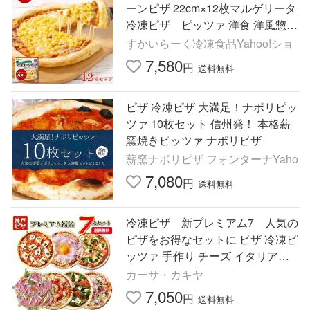
ーンピザ 22cm×12枚マルゲリータ
冷凍ピザ ピッツァ 洋食 洋風惣菜
お惣菜 おかず 弁当 レンチン 爆買
すかいらーく冷凍食品Yahoo!ショ
7,580
円
送料無料
ピザ 冷凍ピザ 大満足！ナポリピッ
ツァ 10枚セット 信州発！ 本格薪
窯焼きピッツァ ナポリピザ
薪窯ナポリピザ フォンターナYaho
7,080
円
送料無料
冷凍ピザ 新プレミアム7 人気の
ピザをお得なセットに ピザ 冷凍ピ
ッツァ 手作り チーズ イタリアン
美味しい マルゲリータ PIZZA
カーサ・カキヤ
7,050
円
送料無料