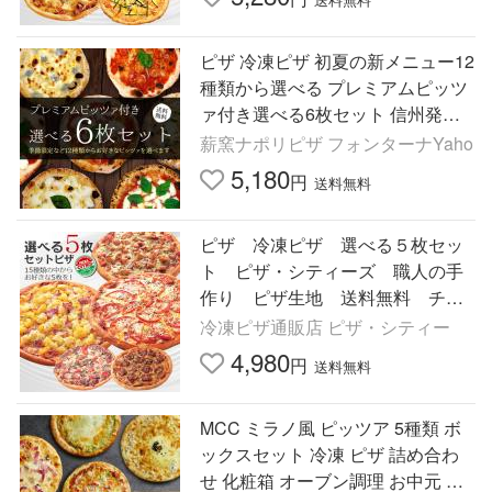
ピザ 冷凍ピザ 初夏の新メニュー12
種類から選べる プレミアムピッツ
ァ付き選べる6枚セット 信州発！
本格薪窯焼きピッツァ ナポリピザ
薪窯ナポリピザ フォンターナYaho
5,180
円
送料無料
ピザ 冷凍ピザ 選べる５枚セッ
ト ピザ・シティーズ 職人の手
作り ピザ生地 送料無料 チー
ズ トマト ★人気ピザが15種類
冷凍ピザ通販店 ピザ・シティー
から選べる
4,980
円
送料無料
MCC ミラノ風 ピッツア 5種類 ボ
ックスセット 冷凍 ピザ 詰め合わ
せ 化粧箱 オーブン調理 お中元 夏