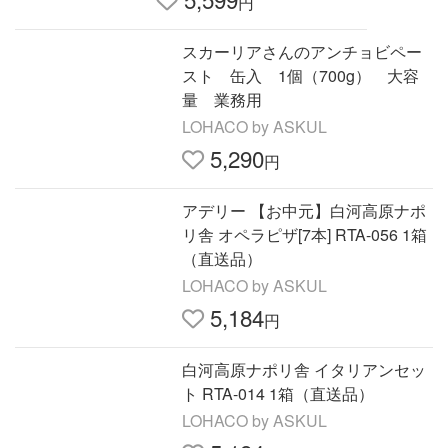
円
スカーリアさんのアンチョビペー
スト 缶入 1個（700g） 大容
量 業務用
LOHACO by ASKUL
5,290
円
アデリー 【お中元】白河高原ナポ
リ舎 オペラピザ[7本] RTA-056 1箱
（直送品）
LOHACO by ASKUL
5,184
円
白河高原ナポリ舎 イタリアンセッ
ト RTA-014 1箱（直送品）
LOHACO by ASKUL