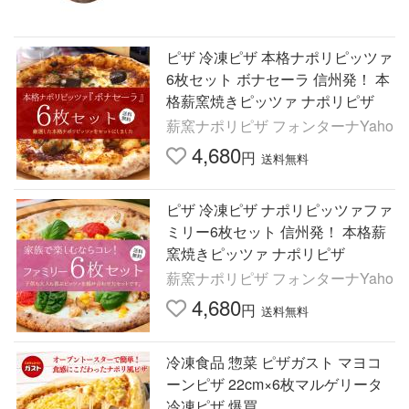
ピザ 冷凍ピザ 本格ナポリピッツァ
6枚セット ボナセーラ 信州発！ 本
格薪窯焼きピッツァ ナポリピザ
薪窯ナポリピザ フォンターナYaho
4,680
円
送料無料
ピザ 冷凍ピザ ナポリピッツァファ
ミリー6枚セット 信州発！ 本格薪
窯焼きピッツァ ナポリピザ
薪窯ナポリピザ フォンターナYaho
4,680
円
送料無料
冷凍食品 惣菜 ピザガスト マヨコ
ーンピザ 22cm×6枚マルゲリータ
冷凍ピザ 爆買