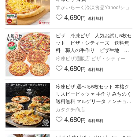
すかいらーく冷凍食品Yahoo!ショ
4,680
円
送料無料
ピザ 冷凍ピザ 人気お試し5枚セ
ット ピザ・シティーズ 送料無
料 職人の手作り ピザ生地 ト
マト チーズ
冷凍ピザ通販店 ピザ・シティー
4,680
円
送料無料
冷凍ピザ 選べる5枚セット 本格ク
リスピーピッツァ 手作り みちのく
送料無料 マルゲリータ アンチョビ
釜揚げシラス クリスピーピザ アラ
カタクチ商店
ビアータ 10種類
4,680
円
送料無料