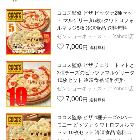
ココス監修 ピザ ピッツァ2種セッ
ト マルゲリータ5枚×クワトロフォ
ルマッジ5枚 冷凍食品 送料無料
ゼンショーネットストア Yahoo!店
7,000
円
送料無料
ココス監修 ピザ チェリートマトと
3種チーズのピッツァマルゲリータ
10枚セット 冷凍食品 送料無料
ゼンショーネットストア Yahoo!店
7,000
円
送料無料
ココス監修 ピザ 4種チーズのハー
モニー ピッツァ クワトロフォルマ
ッジ 10枚セット 冷凍食品 送料無
料