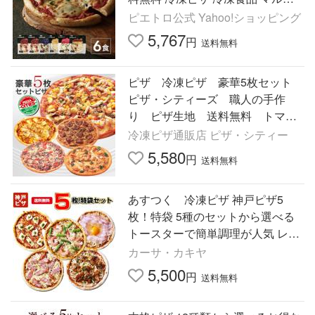
リータ クワトロフォルマッジ
ピエトロ公式 Yahoo!ショッピング
5,767
円
送料無料
ピザ 冷凍ピザ 豪華5枚セット
ピザ・シティーズ 職人の手作
り ピザ生地 送料無料 トマ
ト チーズ
冷凍ピザ通販店 ピザ・シティー
5,580
円
送料無料
あすつく 冷凍ピザ 神戸ピザ5
枚！特袋 5種のセットから選べる
トースターで簡単調理が人気 レス
トラン手作り 生地が美味しい お子
カーサ・カキヤ
さまに人気
5,500
円
送料無料