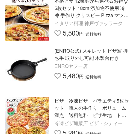
本格ピザ 12種類から選べるお得な
5枚セット 18cm 添加物不使用 冷
凍 手作り クリスピー Pizza マツコ
の知らない世界 送料無料 爆買
イタリア料理 神戸ヴァッラータ
5,500
円
送料無料
(ENRO公式) スキレット ピザ窯 持
ち手 取り外し可能 木製台付き
ENROヤフー店
5,480
円
送料無料
ピザ 冷凍ピザ バラエティ5枚セ
ット 職人の手作り ボリューム
満点 送料無料 ピザ生地 トマ
ト チーズ ピザ・シティーズ
冷凍ピザ通販店 ピザ・シティー
5,280
円
送料無料