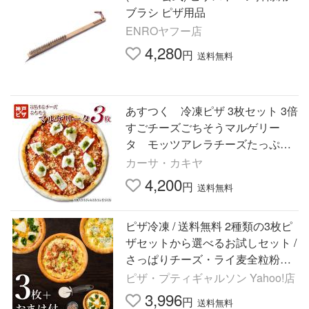
ブラシ ピザ用品
ENROヤフー店
4,280
円
送料無料
あすつく 冷凍ピザ 3枚セット 3倍
すごチーズごちそうマルゲリー
タ モッツアレラチーズたっぷり
の人気ピザ
カーサ・カキヤ
4,200
円
送料無料
ピザ冷凍 / 送料無料 2種類の3枚ピ
ザセットから選べるお試しセット /
さっぱりチーズ・ライ麦全粒粉ブ
レンド生地・直径約20cm
ピザ・プティギャルソン Yahoo!店
3,996
円
送料無料