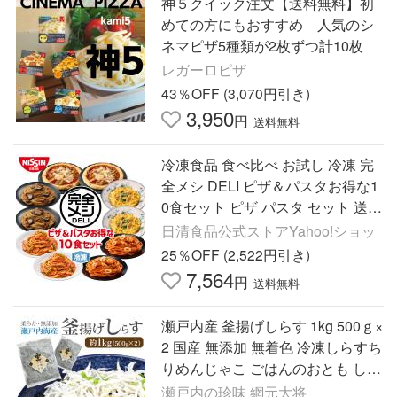
神５クイック注文【送料無料】初
めての方にもおすすめ 人気のシ
ネマピザ5種類が2枚ずつ計10枚
レガーロピザ
43％OFF (3,070円引き)
3,950
円
送料無料
冷凍食品 食べ比べ お試し 冷凍 完
全メシ DELI ピザ＆パスタお得な1
0食セット ピザ パスタ セット 送料
無料 夜食 レンチン 冷食 日清 日清
日清食品公式ストアYahoo!ショッ
食品 公式
25％OFF (2,522円引き)
7,564
円
送料無料
瀬戸内産 釜揚げしらす 1kg 500ｇ×
2 国産 無添加 無着色 冷凍しらすち
りめんじゃこ ごはんのおとも しら
す丼 パスタ ピザ しらす丼 茶漬け
瀬戸内の珍味 網元大将