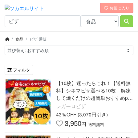
お気に入り
食品
ピザ 通販
フィルタ
【10枚】迷ったらこれ！【送料無
料】シネマピザ選べる10枚 解凍
して焼くだけの超簡単おすすめpiz
za
レガーロピザ
43％OFF (3,070円引き)
3,950
円
送料無料