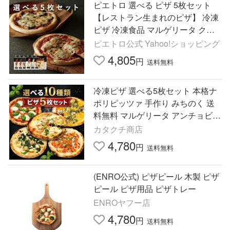
ピエトロ 選べる ピザ 5枚セット
【レストラン生まれのピザ】 冷凍
ピザ 冷凍食品 マルゲリータ クワ
トロフォルマッジ チーズ
ピエトロ公式 Yahoo!ショッピング
4,805
円
送料無料
冷凍ピザ 選べる5枚セット 本格ナ
ポリピッツァ 手作り みちのく 送
料無料 マルゲリータ アンチョビ
釜揚げシラス ナポリピザ アラビア
カタクチ商店
ータ 10種類
4,780
円
送料無料
(ENRO公式) ピザピール 木製 ピザ
ピール ピザ用品 ピザトレー
ENROヤフー店
4,780
円
送料無料