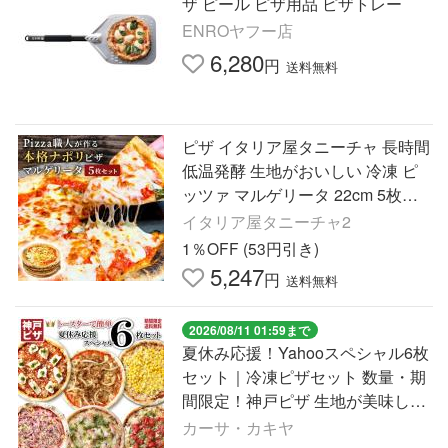
ザ ピール ピザ用品 ピザトレー
ENROヤフー店
6,280
円
送料無料
ピザ イタリア屋タニーチャ 長時間
低温発酵 生地がおいしい 冷凍 ピ
ッツァ マルゲリータ 22cm 5枚セ
ット 冷凍物以外同梱不可 本格 ナ
イタリア屋タニーチャ2
ポリ ピザ
1％OFF (53円引き)
5,247
円
送料無料
2026/08/11 01:59まで
夏休み応援！Yahooスペシャル6枚
セット｜冷凍ピザセット 数量・期
間限定！神戸ピザ 生地が美味しい
と人気 トースターで簡単 PIZZA
カーサ・カキヤ