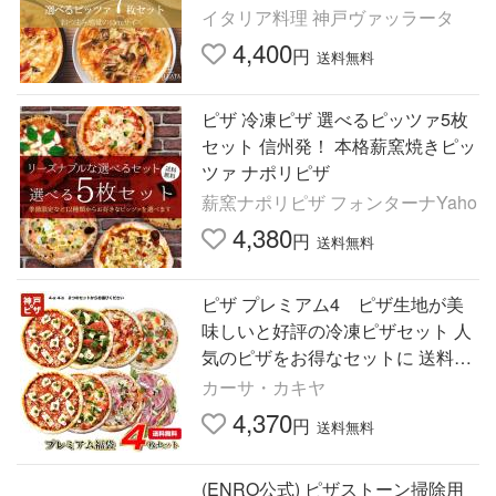
不使用 サラミ除く 送料無料 爆買
イタリア料理 神戸ヴァッラータ
4,400
円
送料無料
ピザ 冷凍ピザ 選べるピッツァ5枚
セット 信州発！ 本格薪窯焼きピッ
ツァ ナポリピザ
薪窯ナポリピザ フォンターナYaho
4,380
円
送料無料
ピザ プレミアム4 ピザ生地が美
味しいと好評の冷凍ピザセット 人
気のピザをお得なセットに 送料無
料 トースターで簡単調理 ご自宅で
カーサ・カキヤ
本格イタリアン
4,370
円
送料無料
(ENRO公式) ピザストーン掃除用