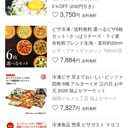
おにぎり
5％OFF (230円引き)
3,750
円
送料無料
ピザ冷凍 / 送料無料 選べるピザ6枚
セット / さっぱりチーズ・ライ麦
全粒粉ブレンド生地・直径約20cm
ピザ・プティギャルソン Yahoo!店
7,884
円
送料無料
冷凍ピザ 耳までおいしい ピッツァ
四角 8種 アルターイオ 父の日 お中
元 2026 福よかマーケット
福岡グルメと工芸 福よかマーケ
7,827
円
送料無料
冷凍食品 惣菜 ピザガスト マヨコ