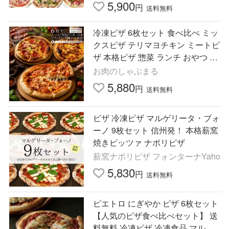
送料無料
5,900
円
送料無料
冷凍ピザ 6枚セット 食べ比べ ミッ
クスピザ テリマヨチキン ミートピ
ザ 本格ピザ 惣菜 ランチ おやつ パ
ーティー 冷凍食品 爆買
お肉のしゃぶまる
5,880
円
送料無料
ピザ 冷凍ピザ マルゲリータ・ブォ
ーノ 9枚セット 信州発！ 本格薪窯
焼きピッツァ ナポリピザ
薪窯ナポリピザ フォンターナYaho
5,830
円
送料無料
ピエトロ にぎやか ピザ 6枚セット
【人気のピザ食べ比べセット】 送
料無料 冷凍ピザ 冷凍食品 マルゲ