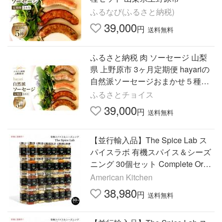
ふるなび(ふるさと納税)
39,000
円
送料無料
ふるさと納税 肉 ソーセージ 山梨
県 上野原市 3ヶ月定期便 hayariの
自然派ソーセージおまかせ５種セ
ット
ふるさとチョイス
39,000
円
送料無料
【並行輸入品】The Spice Lab ス
パイスラボ 有機スパイス＆シーズ
ニング 30個セット Complete Orga
nic Spices and Seasonings Set 30
American Kitchen
pcs
38,980
円
送料無料