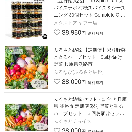
【並行輸入品】The Spice Lab ス
パイスラボ 有機スパイス＆シーズ
ニング 30個セット Complete Orga
nic Spices and Seasonings Set 30
メタストア ヤフー店
pcs
38,980
円
送料無料
ふるさと納税 【定期便】彩り野菜
と香るハーブセット 3回お届け
野菜 兵庫県淡路市
ふるなび(ふるさと納税)
38,000
円
送料無料
ふるさと納税 セット・詰合せ 兵庫
県 淡路市 定期便 彩り野菜と香る
ハーブセット ３回お届けセット
3回お届けセット（3ヶ月定期便）
ふるさとチョイス
38,000
円
送料無料