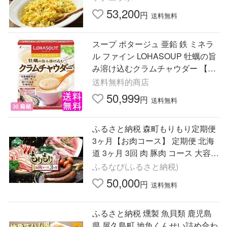
ァ化米 ご飯 5年保存
53,200
円
送料無料
スープ ポタージュ 亜鉛 鉄 ミネラ
ル ファイン LOHASOUP 牡蠣の旨
み溶け込むクラムチャウダー 【30
箱組】 送料無料 ポイント消化
送料無料的商店
50,999
円
送料無料
ふるさと納税 森町もりもり定期便
3ヶ月【お肉コース】 定期便 北海
道 3ヶ月 3回 肉 豚肉 コース 大容量
mr1-1124 北海道森町
ふるなび(ふるさと納税)
50,000
円
送料無料
ふるさと納税 燻製 魚貝類 鹿児島
県 屋久島町 地魚くんせい詰め合わ