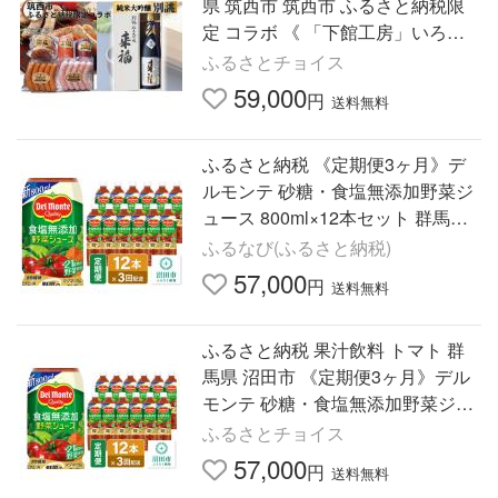
県 筑西市 筑西市 ふるさと納税限
定 コラボ 《 「下館工房」いろど
りセット & 純米大吟醸 別誂 》 日
ふるさとチョイス
本ハム 茨城県産 豚…
59,000
円
送料無料
ふるさと納税 《定期便3ヶ月》デ
ルモンテ 砂糖・食塩無添加野菜ジ
ュース 800ml×12本セット 群馬県
沼田市製造製品 群馬県沼田市
ふるなび(ふるさと納税)
57,000
円
送料無料
ふるさと納税 果汁飲料 トマト 群
馬県 沼田市 《定期便3ヶ月》デル
モンテ 砂糖・食塩無添加野菜ジュ
ース 800ml×12本セット 群馬県沼
ふるさとチョイス
田市製造製品 野菜セット …
57,000
円
送料無料