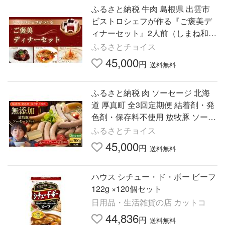
ふるさと納税 牛肉 島根県 出雲市
ビストロシェフが作る『ご褒美デ
ィナーセット』2人前（しまね和
牛・のどぐろ・銀山どり）
ふるさとチョイス
45,000
円
送料無料
ふるさと納税 肉 ソーセージ 北海
道 厚真町 全3回定期便 結着剤・発
色剤・保存料不使用 放牧豚 ソーセ
ージ5種セット《厚真町》 ファー
ふるさとチョイス
マーズファクトリー株式…
45,000
円
送料無料
ハウス シチュー・ド・ボー ビーフ
122g ×120個セット
日用品・生活雑貨の店 カットコ
44,836
円
送料無料