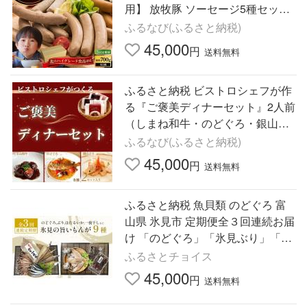
用】 放牧豚 ソーセージ5種セット
無添加 無塩せき [AXBA031] 北海
ふるなび(ふるさと納税)
道厚真町
45,000
円
送料無料
ふるさと納税 ビストロシェフが作
る『ご褒美ディナーセット』2人前
（しまね和牛・のどぐろ・銀山ど
り） 島根県出雲市
ふるなび(ふるさと納税)
45,000
円
送料無料
ふるさと納税 魚貝類 のどぐろ 富
山県 氷見市 定期便全３回連続お届
け 「のどぐろ」「氷見ぶり」「ほ
たるいか」「氷見産一夜干し」な
ふるさとチョイス
ど氷見の旨いもんが９種 …
45,000
円
送料無料