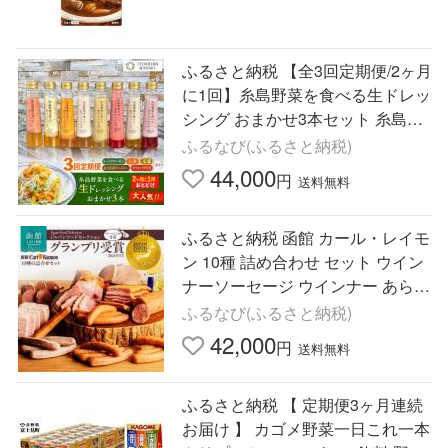
ふるさと納税 【全3回定期便/2ヶ月
に1回】糸島野菜を食べる生ドレッ
シング おまかせ3本セット 糸島市 /
糸島正キ [AQA092] 福岡県糸島市
ふるなび(ふるさと納税)
44,000
円
送料無料
ふるさと納税 函館 カール・レイモ
ン 10種 詰め合わせ セット ウイン
ナーソーセージ ウインナー あらび
きソーセージ ハーブ ソーセージ
ふるなび(ふるさと納税)
ハム ロ.. 北海道函館市
42,000
円
送料無料
ふるさと納税 【 定期便3ヶ月連続
お届け 】 カゴメ野菜一日これ一本