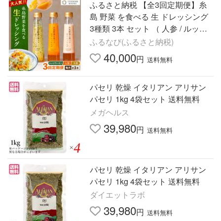
ふるさと納税 【全3回定期便】糸
島 野菜 を食べる 生 ドレッシング
3種類 3本 セット （ 人参 / ルッコ
ラレモン / 玉ねぎ ） 《糸島》【糸
ふるなび(ふるさと納税)
島正.. 福岡県糸島市
40,000
円
送料無料
パセリ 乾燥 イタリアン アリサン
パセリ 1kg 4袋セット 送料無料
メガヘルス
39,980
円
送料無料
パセリ 乾燥 イタリアン アリサン
パセリ 1kg 4袋セット 送料無料
ダイエットラボ
39,980
円
送料無料