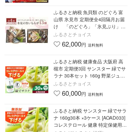
ふるさと納税 魚貝類 のどぐろ 富
山県 氷見市 定期便全4回隔月お届
け 「のどぐろ」「氷見ぶり」
「ほたるいか」「氷見産一夜干
ふるさとチョイス
し」「昆布〆刺身」など氷見の…
62,000
円
送料無料
ふるさと納税 健康食品 大阪府 高
槻市 定期便3回 サンスター 緑でサ
ラナ 30本セット 160g 野菜ジュー
ス 青汁 サラナ 缶 ケース まとめ買
ふるさとチョイス
い 健康 特定保健用食…
60,000
円
送料無料
ふるさと納税 サンスター 緑でサラ
ナ 160g30本 ×3ケース [AOAD033]
コレステロール 健康 特定保健用食
品 大阪府高槻市