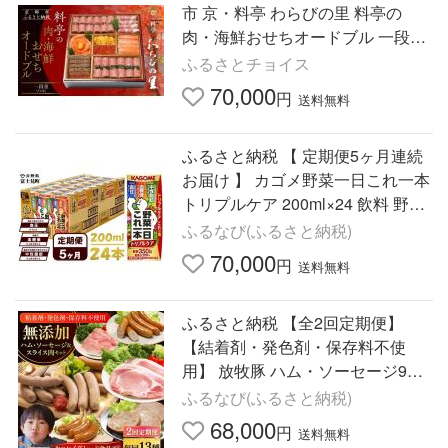
市 京・料亭 わらびの里 料亭の
肉・海鮮おせちオードブル 一段重
3人前 NIC-20A｜京都 老舗 人気お
ふるさとチョイス
せち NIC-20A［ 京都 老舗…
70,000
円
送料無料
ふるさと納税 【 定期便5ヶ月連続
お届け 】 カゴメ野菜一日これ一本
トリプルケア 200ml×24 飲料 野菜
ジュース 紙パック 機能性表示食品
ふるなび(ふるさと納税)
長野県富士見町
70,000
円
送料無料
ふるさと納税 【全2回定期便】
【結着剤・発色剤・保存料不使
用】 放牧豚 ハム・ソーセージ9種
＆スライス肉4種 無添加 無塩せき
ふるなび(ふるさと納税)
[AXBA018] 北海道厚真町
68,000
円
送料無料