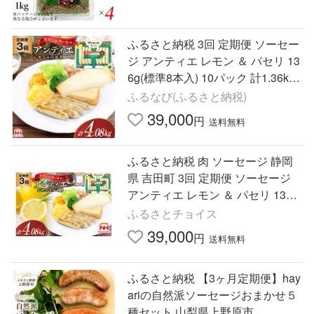
ふるさと納税 3回 定期便 ソーセー
ジ アンティエ レモン ＆ パセリ 13
6g(標準8本入) 10パック 計1.36kg
総計4.08kg 静岡県吉田町
ふるなび(ふるさと納税)
39,000
円
送料無料
ふるさと納税 肉 ソーセージ 静岡
県 吉田町 3回 定期便 ソーセージ
アンティエ レモン ＆ パセリ 136g
(標準8本入) 10パック 計1.36kg 総
ふるさとチョイス
計4.08kg 日本ハム マ…
39,000
円
送料無料
ふるさと納税 【3ヶ月定期便】hay
ariの自然派ソーセージおまかせ５
種セット 山梨県上野原市