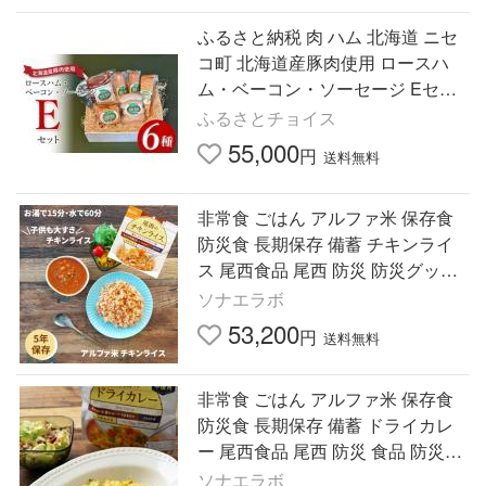
ふるさと納税 肉 ハム 北海道 ニセ
コ町 北海道産豚肉使用 ロースハ
ム・ベーコン・ソーセージ Eセッ
ト（6種計約1640g）（ロースハム
ふるさとチョイス
ブロック、ベーコンブロッ…
55,000
円
送料無料
非常食 ごはん アルファ米 保存食
防災食 長期保存 備蓄 チキンライ
ス 尾西食品 尾西 防災 防災グッズ
防災用品 賞味期限 5年 アルファ化
ソナエラボ
米 ご飯 5年保存
53,200
円
送料無料
非常食 ごはん アルファ米 保存食
防災食 長期保存 備蓄 ドライカレ
ー 尾西食品 尾西 防災 食品 防災グ
ッズ 防災用品 賞味期限 5年 アルフ
ソナエラボ