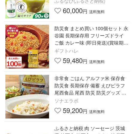
ふるなび(ふるさと納税)
60,000
円
送料無料
防災食 まとめ買い 100個セット 永
谷園 長期保存用 フリーズドライ
ご飯 カレー味 (即日発送)(賞味期
限:2032年8月) 送料無料【 長期保
ギフトハレ
存 】【_
59,480
円
送料無料
非常食 ごはん アルファ米 保存食
防災食 長期保存 備蓄 えびピラフ
尾西食品 尾西 防災 防災グッズ 防
災用品 賞味期限 5年 アルファ化米
ソナエラボ
ご飯 5年保存
59,200
円
送料無料
ふるさと納税 肉 ソーセージ 茨城