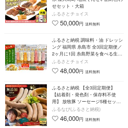
せセット・大箱
ふるさとチョイス
50,000
円
送料無料
ふるさと納税 調味料・油 ドレッシ
ング 福岡県 糸島市 全3回定期便／
2ヶ月に1回 糸島野菜を食べる生ド
レッシング おまかせ3本セット 糸
ふるさとチョイス
島市 ／ 糸島正キ AQA0…
48,000
円
送料無料
ふるさと納税 【全3回定期便】
【結着剤・発色剤・保存料不使
用】 放牧豚 ソーセージ5種セット
無添加 無塩せき [AXBA023] 北海
ふるなび(ふるさと納税)
道厚真町
46,000
円
送料無料