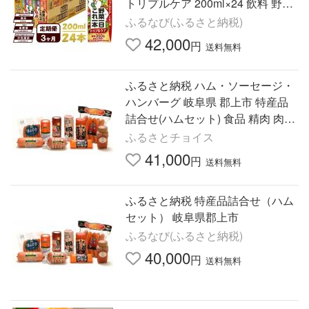
トリプルケア 200ml×24 飲料 野菜
ジュース 紙パック 機能性表示食品
ふるなび(ふるさと納税)
長野県富士見町
42,000
円
送料無料
ふるさと納税 ハム・ソーセージ・
ハンバーグ 岐阜県 郡上市 特産品
詰合せ(ハムセット) 食品 精肉 肉加
工品 加工品 セット 詰め合わせ プ
ふるさとチョイス
レスハム ポークハム …
41,000
円
送料無料
ふるさと納税 特産品詰合せ（ハム
セット） 岐阜県郡上市
ふるなび(ふるさと納税)
40,000
円
送料無料