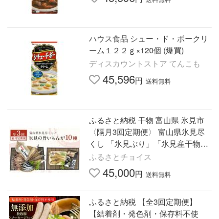
ハウス食品 シュー・ド・ボークリ
ーム１２２ｇ×120個 (爆買)
ディスカウントストア てんこも
45,596
円
送料無料
ふるさと納税 干物 富山県 氷見市
〈隔月3回定期便〉 富山県氷見尽
くし 「氷見ぶり」「氷見産干物」
「氷見産昆布〆お刺身」など氷見
ふるさとチョイス
の旨いもんが10種 隔月お届…
45,000
円
送料無料
ふるさと納税 【全3回定期便】
【結着剤・発色剤・保存料不使