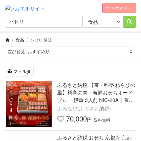
お気に入り
食品
パセリ 通販
フィルタ
ふるさと納税 【京・料亭 わらびの
里】料亭の肉・海鮮おせちオード
ブル 一段重 3人前 NIC-20A｜京都
老舗 人気おせち NIC-20A 京都府京
ふるなび(ふるさと納税)
都市
70,000
円
送料無料
ふるさと納税 おせち 京都府 京都