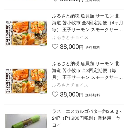
ふるさと納税 魚貝類 サーモン 北
海道 苫小牧市 全3回定期便（4ヶ月
毎） 王子サーモン スモークサーモ
ン等5種 食べ比べセット T041-T0
ふるさとチョイス
8-02
38,000
円
送料無料
ふるさと納税 魚貝類 サーモン 北
海道 苫小牧市 全3回定期便（毎
月） 王子サーモン スモークサーモ
ン等5種 食べ比べセット T041-T0
ふるさとチョイス
8-01
38,000
円
送料無料
ラス エスカルゴバター約250ｇ×
24P（P1,930円税別）業務用 ヤ
ヨイ