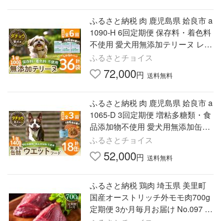
ふるさと納税 肉 鹿児島県 姶良市 a
1090-H 6回定期便 保存料・着色料
不使用 愛犬用無添加テリーヌ レト
ルトパック ダチョウテリーヌ6袋×
ふるさとチョイス
6回(1袋約100g・合計…
72,000
円
送料無料
ふるさと納税 肉 鹿児島県 姶良市 a
1065-D 3回定期便 増粘多糖類・食
品添加物不使用 愛犬用無添加缶詰
ダチョウ ウェットフード6缶×3回
ふるさとチョイス
(1缶約140g・合計約2.5…
52,000
円
送料無料
ふるさと納税 鶏肉 埼玉県 美里町
国産オーストリッチ外モモ肉700g
定期便 3か月毎月お届け No.097 ／
オーストリッチ肉 ダチョウ肉 赤身