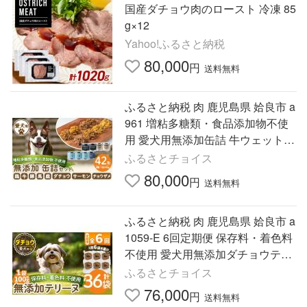
国産ダチョウ肉のロースト 冷凍 85
g×12
Yahoo!ふるさと納税
80,000
円
送料無料
ふるさと納税 肉 鹿児島県 姶良市 a
961 増粘多糖類・食品添加物不使
用 愛犬用無添加缶詰 牛ウェットフ
ード8種セット 計42缶(1缶約140
ふるさとチョイス
g・合計約5.88kg) Nフード…
80,000
円
送料無料
ふるさと納税 肉 鹿児島県 姶良市 a
1059-E 6回定期便 保存料・着色料
不使用 愛犬用無添加ダチョウテリ
ーヌ6袋×6回(1袋約100g・合計約3.
ふるさとチョイス
6kg) Nフードサービス…
76,000
円
送料無料