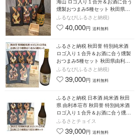
海山 ロゴ入り１合升＆お酒に合う
燻製おつまみ5種セット 秋田県由
利本荘市
ふるなび(ふるさと納税)
40,000
円
送料無料
ふるさと納税 秋田誉 特別純米酒
ロゴ入り１合升＆お酒に合う燻製
おつまみ5種セット 秋田県由利本
荘市
ふるなび(ふるさと納税)
39,000
円
送料無料
ふるさと納税 日本酒 純米酒 秋田
県 由利本荘市 秋田誉 特別純米酒
ロゴ入り１合升＆お酒に合う燻製
おつまみ5種セット 日本酒 お酒 純
ふるさとチョイス
米酒 特別純米 特別純米…
39,000
円
送料無料