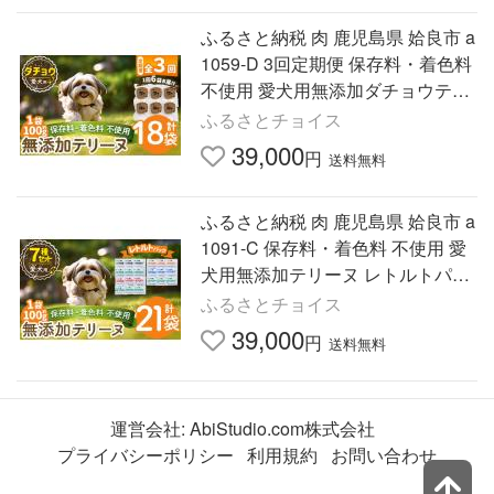
ふるさと納税 肉 鹿児島県 姶良市 a
1059-D 3回定期便 保存料・着色料
不使用 愛犬用無添加ダチョウテリ
ーヌ6袋×3回(1袋約100g・合計約1.
ふるさとチョイス
8kg) Nフードサービス…
39,000
円
送料無料
ふるさと納税 肉 鹿児島県 姶良市 a
1091-C 保存料・着色料 不使用 愛
犬用無添加テリーヌ レトルトパッ
ク 7種セット 計21袋(1袋約100g・
ふるさとチョイス
合計約2.1kg) Nフードサ…
39,000
円
送料無料
運営会社:
AbiStudio.com株式会社
プライバシーポリシー
利用規約
お問い合わせ