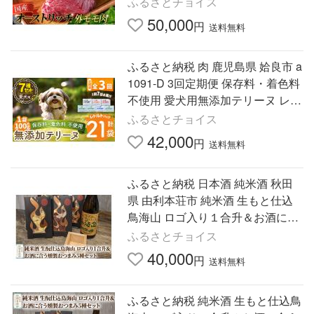
ふるさとチョイス
肉 ドラム肉 外腿肉 …
50,000
円
送料無料
ふるさと納税 肉 鹿児島県 姶良市 a
1091-D 3回定期便 保存料・着色料
不使用 愛犬用無添加テリーヌ レト
ルトパック 7種セット 7袋×3回(1袋
ふるさとチョイス
約100g・合計約2.1k…
42,000
円
送料無料
ふるさと納税 日本酒 純米酒 秋田
県 由利本荘市 純米酒 生もと仕込
鳥海山 ロゴ入り１合升＆お酒に合
う燻製おつまみ5種セット 日本酒
ふるさとチョイス
お酒 純米酒 生もと きも…
40,000
円
送料無料
ふるさと納税 純米酒 生もと仕込鳥