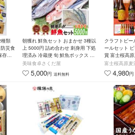
2種類
朝獲れ 鮮魚セット おまかせ 3種以
クラフトビール
 防災食
上 5000円 詰め合わせ 刺身用 下処
ールセット 
保存食
理済み 冷蔵便 旬 鮮魚ボックス 爆
賞 富士桜高
買 お中元 ギフト
ソーセージ2
美味食卓さくだ屋
富士桜高原麦
5,000
4,980
円
円
送料無料