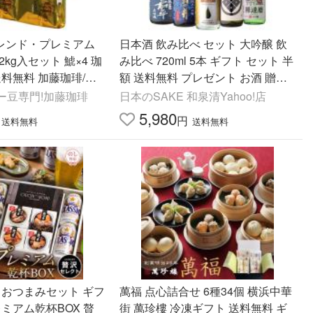
ブレンド・プレミアム
日本酒 飲み比べ セット 大吟醸 飲
kg入セット 鯱×4 珈
み比べ 720ml 5本 ギフト セット 半
送料無料 加藤珈琲/珈
額 送料無料 プレゼント お酒 贈り
物 RSL
ー豆専門!加藤珈琲
日本のSAKE 和泉清Yahoo!店
5,980
円
送料無料
送料無料
 おつまみセット ギフ
萬福 点心詰合せ 6種34個 横浜中華
レミアム乾杯BOX 贅
街 萬珍樓 冷凍ギフト 送料無料 ギ