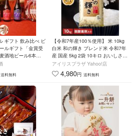
 ギフト 飲み比べ ビ
【令和7年産100％使用】 米 10kg
ビールギフト「金賞受
白米 和の輝き ブレンド米 令和7年
原麦酒地ビール6本＆
産 国産 5kg 2袋 10キロ おいしさ長
セット」
持ち製法 低温製法米 送料無料 アイ
酒
アイリスプラザ Yahoo!店
リスオーヤマ
4,980
円
送料無料
送料無料