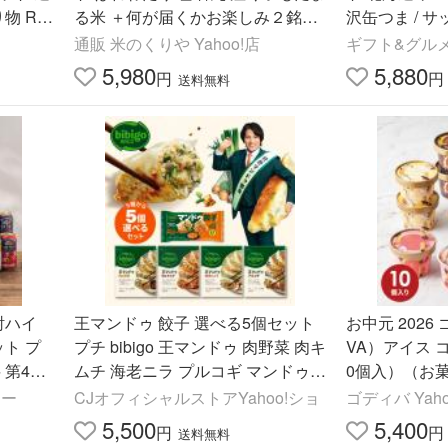
物 RS
る米 ＋何が届くかお楽しみ２銘柄
沢缶つま / 
白米10kg（2kg×5袋）送料無料 令
つまみ ビー
通販 米のくりや Yahoo!店
ギフト&グル
和7年(2025年)産
ト 北海道
5,980
5,880
円
円
送料無料
酎ハイ
王マンドゥ 餃子 選べる5個セット
お中元 2026
ット プ
プチ bibigo 王マンドゥ 肉野菜 肉キ
VA）アイス コ
 第4弾
ムチ 海老ニラ プルコギ マンドゥ餃
0個入）（お菓
『AS
子
ント ）送料込
ュー
CJオフィシャルストアYahoo!ショ
ゴディバ Yaho
5,500
5,400
円
円
送料無料