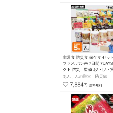
非常食 防災食 保存食 セッ
ファ米 パン缶 7日間 7DAY
クト 防災士監修 おいしい 
2030年12月迄
あんしんの殿堂 防災館
7,884
円
送料無料