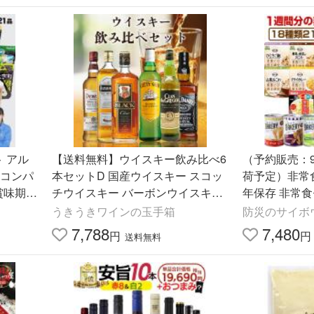
ト アル
【送料無料】ウイスキー飲み比べ6
（予約販売：
Sコンパ
本セットD 国産ウイスキー スコッ
荷予定）非常食
賞味期限
チウイスキー バーボンウイスキー
年保存 非常食
ウイスキーセット ※ギフト対応不
保存食
うきうきワインの玉手箱
防災のサイボウ 
可
7,788
7,480
円
円
送料無料