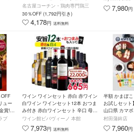
便 爆買
肉 冷凍食品 手羽塩 手羽先 鶏肉 弁
名古屋コーチン・鶏肉専門鶏三
7,980
円
当 爆買
30％OFF (1,792円引き)
4,178
円
送料無料
OFF
ワイン ワインセット 赤白 赤ワイン
半額 かまぼこ
リュー
白ワイン ワインセット12本 おつま
お試しセット
金賞!世
み付き 赤白ワインセット 辛口 母の
山口県 カマボ
本セッ
日 父の日 お中元 爆買
初節句 内祝い
クラブ
ワイン館ビバヴィーノ 本館
村田蒲鉾店
暮
7,973
7,960
円
円
送料無料