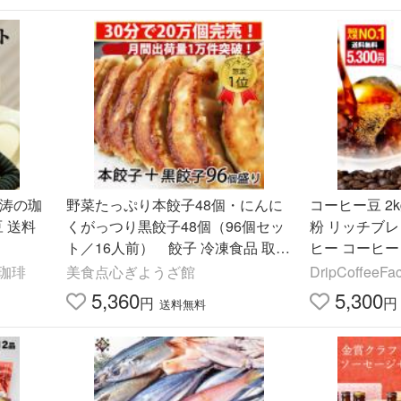
怒涛の珈
野菜たっぷり本餃子48個・にんに
コーヒー豆 2
くがっつり黒餃子48個（96個セッ
粉 リッチブ
ト／16人前） 餃子 冷凍食品 取り
ヒー コーヒー 
寄せ 点心 業務用 出来立て メガ盛
4袋 送料無料
珈琲
美食点心ぎようざ館
DripCoffeeFac
り ぎょうざ 爆買
ヒー
5,360
5,300
円
円
送料無料