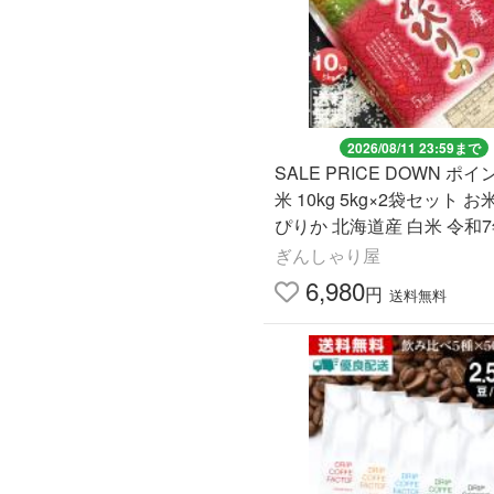
2026/08/11 23:59まで
SALE PRICE DOWN ポ
米 10kg 5kg×2袋セット お
ぴりか 北海道産 白米 令和7
料無料
ぎんしゃり屋
6,980
円
送料無料