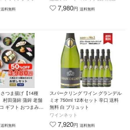
7,980
円
送料無料
送料無料
 さつま揚げ【14種
スパークリング ワイン グランデル
】村田蒲鉾 蒲鉾 老舗
ミオ 750ml 12本セット 辛口 送料
コ ギフト おつまみ
無料 白 ブリュット
 お祝い お返し お歳
ワインネット
7,920
円
送料無料
送料無料