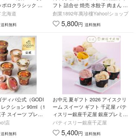
サッポロクラシック お
フト 詰合せ 焼売 水餃子 肉まん 中
ル ビールおつまみセッ
華 飲茶 お取り寄せ 贈答 お歳暮 御
メ北海道
創業1892年萬珍樓Yahoo!ショップ
歳暮 お中元 御中元
5,800
円
送料無料
送料無料
 ゴディバ公式（GODI
お中元 夏ギフト 2026 アイスクリ
レクション 90ml（1
ーム スイーツ ギフト 千疋屋 パテ
子 スイーツ プレゼ
ィスリー銀座千疋屋 銀座プレミア
ムアイス&ソルベ10個
o!店
パティスリー銀座千疋屋
5,400
円
送料無料
送料無料