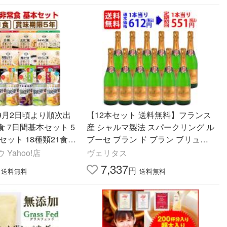
9月2日頃より順次出
【12本セット 送料無料】フランス
 7日間基本セット 5
産 シャルマ製法 スパークリング ル
セット 18種類21食
ブーセ ブラン ド ブラン ブリュッ
ト ヴァン ムスー 750ml×12本 大人
Yahoo!店
ヴェリタス
気 ^VBBO06KC^
7,337
円
送料無料
送料無料