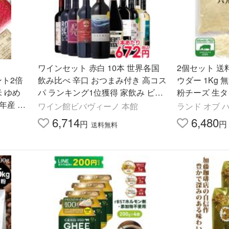
ワインセット 赤白 10本 世界各国
2個セット 送
イント2倍
飲み比べ 辛口 おつまみ付き 高コス
ウダー 1Kg
米 ゆめ
パ ランキング1位獲得 家飲み ビバ
粉チーズ 生タ
年産 送
ヴィーノ 送料無料 一部除 爆買
ルチーズ100
ワイン館ビバヴィーノ 本館
ランド オブ 
パルメザンチ
6,714
6,480
円
円
送料無料