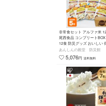
非常食セット アルファ米 1
尾西食品 コンプリートBOX
12食 防災グッズ おいしい 
賞味期限2031年2月
あんしんの殿堂 防災館
5,076
円
送料無料