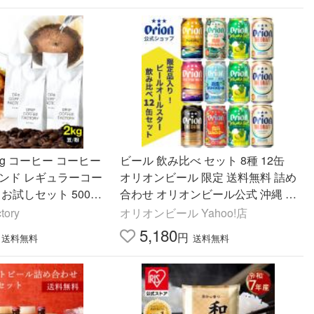
kg コーヒー コーヒー
ビール 飲み比べ セット 8種 12缶
レンド レギュラーコー
オリオンビール 限定 送料無料 詰め
お試しセット 500g×
合わせ オリオンビール公式 沖縄 オ
 ポイント利用 コー
ールスター飲み比べセット 75BEE
tory
オリオンビール Yahoo!店
R IPA 黒ビール
5,180
円
送料無料
送料無料