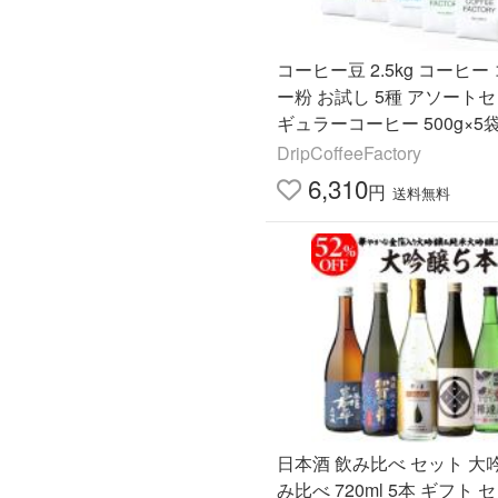
コーヒー豆 2.5kg コーヒー
ー粉 お試し 5種 アソートセ
ギュラーコーヒー 500g×5
ップコーヒーファクトリー
DripCoffeeFactory
6,310
円
送料無料
日本酒 飲み比べ セット 大
み比べ 720ml 5本 ギフト 