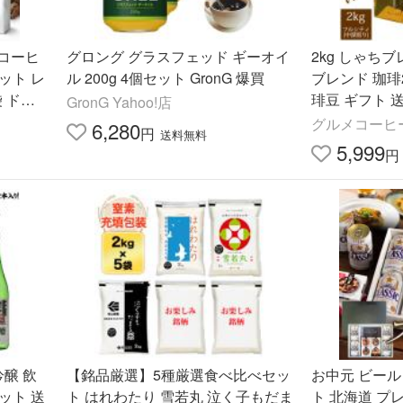
 コーヒ
グロング グラスフェッド ギーオイ
2kg しゃち
ット レ
ル 200g 4個セット GronG 爆買
ブレンド 珈琲2
袋 ドリ
琲豆 ギフト 
GronG Yahoo!店
琲豆
グルメコーヒ
6,280
円
送料無料
5,999
円
吟醸 飲
【銘品厳選】5種厳選食べ比べセッ
お中元 ビール
セット 送
ト はれわたり 雪若丸 泣く子もだま
ト 北海道 プ