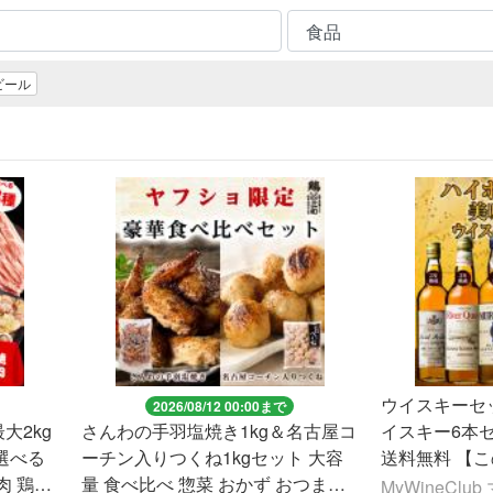
ビール
ウイスキーセ
2026/08/12 00:00まで
大2kg
さんわの手羽塩焼き1kg＆名古屋コ
イスキー6本セッ
 選べる
ーチン入りつくね1kgセット 大容
送料無料 【
肉 鶏肉
量 食べ比べ 惣菜 おかず おつまみ
での販売とな
MyWineCl