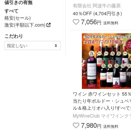
値引きの有無
メガ盛り ポイント利用 冷凍
有限会社 阿波牛の藤原
すべて
40％OFF (4,704円引き)
格安(セール)
7,056
円
送料無料
激安(半額以下.com)
こだわり
ワイン 赤ワインセット 55％
当たり年ボルドー・シュペ
ル＆格上リオハ入り!すべて
界の選りすぐり赤ワイン11
MyWineClub マイワイン
ト 第20弾 送料無料
7,980
円
送料無料