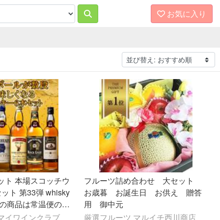
お気に入り
ット 本場スコッチウ
フルーツ詰め合わせ 大セット
ト 第33弾 whisky
お歳暮 お誕生日 お供え 贈答
この商品は常温便のみ
用 御中元
ります】
ub マイワインクラブ
厳選フルーツ マルイチ西川商店