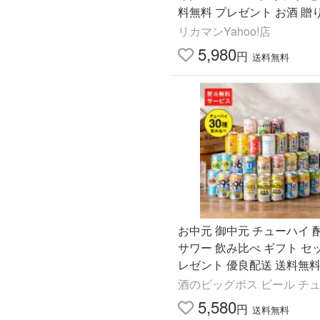
料無料 プレゼント お酒 贈り
L
リカマンYahoo!店
5,980
円
送料無料
お中元 御中元 チューハイ 
サワー 飲み比べ ギフト セ
レゼント 優良配送 送料無料
チューハイ祭り 30種セット
酒のビッグボス ビール チ
H』
5,580
円
送料無料