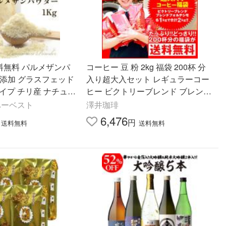
料無料 パルメザンパ
コーヒー 豆 粉 2kg 福袋 200杯 分
 無添加 グラスフェッド
入り超大入セット レギュラーコー
イプ チリ産 ナチュラ
ヒー ビクトリーブレンド ブレンド
% セルロース不使用
フォルテシモ 【RD】 【TS】
ハーベスト
澤井珈琲
ーズ 冷蔵便
6,476
円
送料無料
送料無料