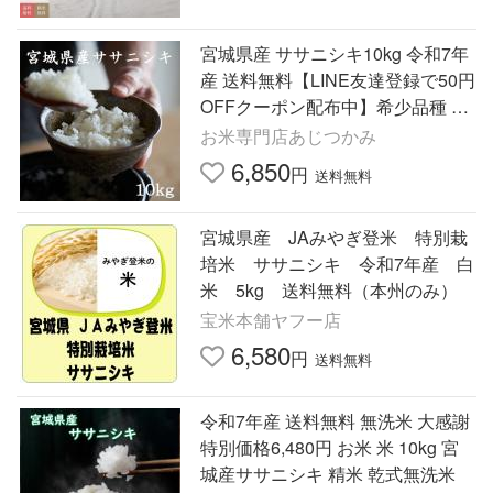
宮城県産 ササニシキ10kg 令和7年
産 送料無料【LINE友達登録で50円
OFFクーポン配布中】希少品種 米
白米 玄米 白米5kg×2袋 玄米10kg×
お米専門店あじつかみ
1袋
6,850
円
送料無料
宮城県産 JAみやぎ登米 特別栽
培米 ササニシキ 令和7年産 白
米 5kg 送料無料（本州のみ）
宝米本舗ヤフー店
6,580
円
送料無料
令和7年産 送料無料 無洗米 大感謝
特別価格6,480円 お米 米 10kg 宮
城産ササニシキ 精米 乾式無洗米