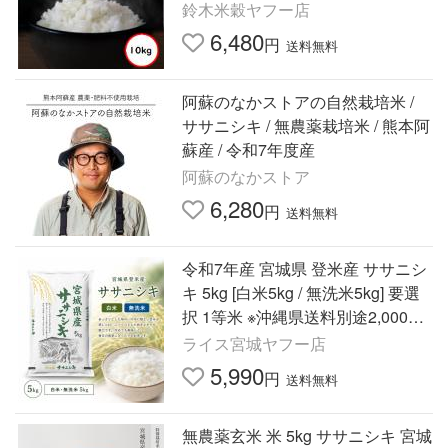
鈴木米穀ヤフー店
6,480
円
送料無料
阿蘇のなかストアの自然栽培米 /
ササニシキ / 無農薬栽培米 / 熊本阿
蘇産 / 令和7年度産
阿蘇のなかストア
6,280
円
送料無料
令和7年産 宮城県 登米産 ササニシ
キ 5kg [白米5kg / 無洗米5kg] 要選
択 1等米 ※沖縄県送料別途2,000円
爆買
ライス宮城ヤフー店
5,990
円
送料無料
無農薬玄米 米 5kg ササニシキ 宮城