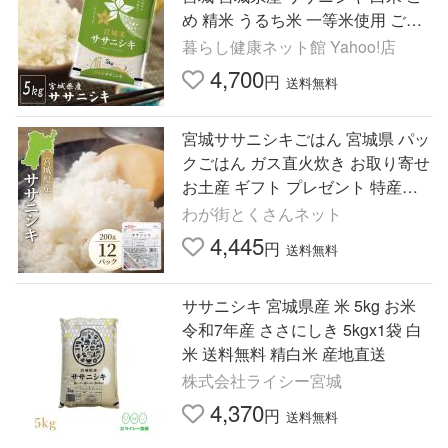
め 精米 うるち米 一等米使用 ご飯
ごはん 5キロ 一人暮らし * (TD)
暮らし健康ネット館 Yahoo!店
4,700
円
送料無料
宮城ササニシキごはん 宮城県 パッ
クごはん ガス直火炊き お取り寄せ
お土産 ギフト プレゼント 特産品
おすすめ お中元
わが街とくさんネット
4,445
円
送料無料
ササニシキ 宮城県産 米 5kg お米
令和7年産 ささにしき 5kgx1袋 白
米 送料無料 精白米 産地直送
株式会社ライシー宮城
4,370
円
送料無料