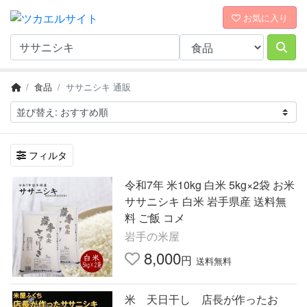
お気に入り
食品
ササニシキ 通販
フィルタ
令和7年 米10kg 白米 5kg×2袋 お米
ササニシキ 白米 岩手県産 送料無
料 ご飯 コメ
岩手の米屋
8,000
円
送料無料
米 天日干し 店長が作ったお