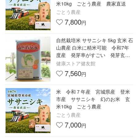
米10kg ごとう農産 農家直送
ごとう農産
7,800
円
自然栽培米 ササニシキ 5kg 玄米 石
山農産 白米に精米可能 令和7年
度産 発芽率がすごい 発芽玄
米、酵素玄米にもおすすめ
健康ストア健友館
7,560
円
米 令和７年産 宮城県産 登米
市産 ササニシキ 幻のお米 玄
米10kg ごとう農産
ごとう農産
7,000
円