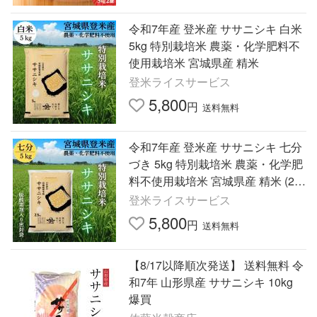
令和7年産 登米産 ササニシキ 白米
5kg 特別栽培米 農薬・化学肥料不
使用栽培米 宮城県産 精米
登米ライスサービス
5,800
円
送料無料
令和7年産 登米産 ササニシキ 七分
づき 5kg 特別栽培米 農薬・化学肥
料不使用栽培米 宮城県産 精米 (2.5
kg×2)
登米ライスサービス
5,800
円
送料無料
【8/17以降順次発送】 送料無料 令
和7年 山形県産 ササニシキ 10kg
爆買