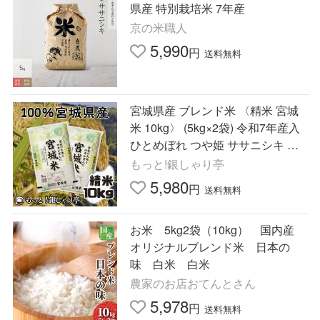
県産 特別栽培米 7年産
京の米職人
5,990
円
送料無料
宮城県産 ブレンド米 〈精米 宮城
米 10kg〉 (5kg×2袋) 令和7年産入
ひとめぼれ つや姫 ササニシキ 白
米 お米 国内産 送料無料 安い お中
もっと!銀しゃり亭
元 ギフト
5,980
円
送料無料
お米 5kg2袋（10kg） 国内産
オリジナルブレンド米 日本の
味 白米 白米
農家のお店おてんとさん
5,978
円
送料無料