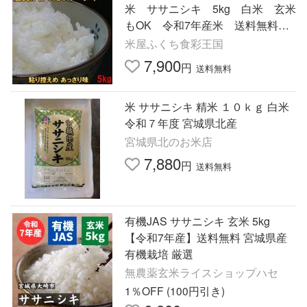
米 ササニシキ 5kg 白米 玄米
もOK 令和7年産米 送料無料 5
キロ 天日乾燥 岩手県産 発送
米屋ふくち食彩王国
日当日精米
7,900
円
送料無料
米 ササニシキ 精米 １０ｋｇ 白米
令和７年度 宮城県北産
宮城県北のお米店
7,880
円
送料無料
有機JAS ササニシキ 玄米 5kg
【令和7年産】送料無料 宮城県産
有機栽培 厳選
無農薬玄米ライスショップハセ
1％OFF (100円引き)