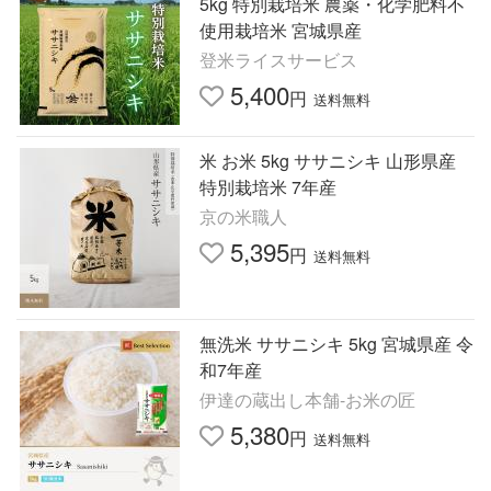
5kg 特別栽培米 農薬・化学肥料不
使用栽培米 宮城県産
登米ライスサービス
5,400
円
送料無料
米 お米 5kg ササニシキ 山形県産
特別栽培米 7年産
京の米職人
5,395
円
送料無料
無洗米 ササニシキ 5kg 宮城県産 令
和7年産
伊達の蔵出し本舗-お米の匠
5,380
円
送料無料