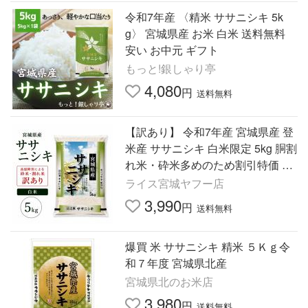
令和7年産 〈精米 ササニシキ 5k
g〉 宮城県産 お米 白米 送料無料
安い お中元 ギフト
もっと!銀しゃり亭
4,080
円
送料無料
【訳あり】 令和7年産 宮城県産 登
米産 ササニシキ 白米限定 5kg 胴割
れ米・砕米多めのため割引特価 送
料無料 【沖縄県送料別途3,000
ライス宮城ヤフー店
円】 爆買
3,990
円
送料無料
爆買 米 ササニシキ 精米 ５Ｋｇ令
和７年度 宮城県北産
宮城県北のお米店
3,980
円
送料無料