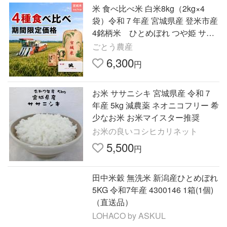
米 食べ比べ米 白米8kg（2kg×4
袋）令和７年産 宮城県産 登米市産
4銘柄米 ひとめぼれ つや姫 ササ
ニシキつきあかり 510の日数量
ごとう農産
限定大感謝お試しセール
6,300
円
お米 ササニシキ 宮城県産 令和７
年産 5kg 減農薬 ネオニコフリー 希
少なお米 お米マイスター推奨
お米の良いコシヒカリネット
5,500
円
田中米穀 無洗米 新潟産ひとめぼれ
5KG 令和7年産 4300146 1箱(1個)
（直送品）
LOHACO by ASKUL