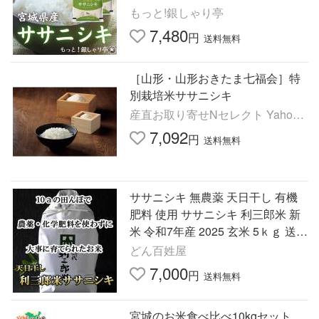
もっと!銀しゃり亭
7,480
円
送料無料
［山形・山形おきたま七福会］特
別栽培米ササニシキ
産直お取り寄せNセレクト Yahoo!
店
7,092
円
送料無料
ササニシキ 無農薬 天日干し 有機
肥料 使用 ササニシキ 利三郎米 新
米 令和7年産 2025 玄米 5ｋｇ 送料
無料 宮城県桃生町産 選べる精米
どん百姓屋
玄米 3分 5分 7分 白米
7,000
円
送料無料
宮城のお米食べ比べ10kgセット