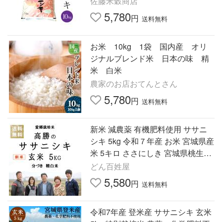
佐藤米穀商店
5,780
円
送料無料
お米 10kg 1袋 国内産 オリ
ジナルブレンド米 日本の味 精
米 白米
農家のお店おてんとさん
5,780
円
送料無料
新米 減農薬 有機肥料使用 ササニ
シキ 5kg 令和７年産 お米 宮城県産
米 5キロ ささにしき 宮城県桃生町
産 お米 玄米 分づき 精白米
どん百姓屋
5,580
円
送料無料
令和7年産 登米産 ササニシキ 玄米