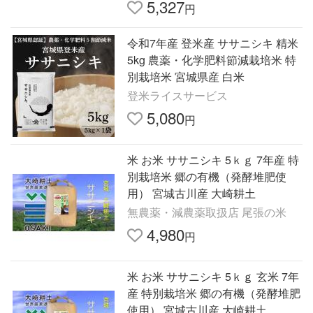
5,327
円
令和7年産 登米産 ササニシキ 精米
5kg 農薬・化学肥料節減栽培米 特
別栽培米 宮城県産 白米
登米ライスサービス
5,080
円
米 お米 ササニシキ 5ｋｇ 7年産 特
別栽培米 郷の有機（発酵堆肥使
用） 宮城古川産 大崎耕土
無農薬・減農薬取扱店 尾張の米
4,980
円
米 お米 ササニシキ 5ｋｇ 玄米 7年
産 特別栽培米 郷の有機（発酵堆肥
使用） 宮城古川産 大崎耕土