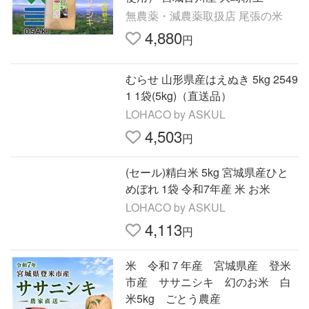
無農薬・減農薬取扱店 尾張の米
4,880
円
むらせ 山形県産はえぬき 5kg 2549
1 1袋(5kg)（直送品）
LOHACO by ASKUL
4,503
円
(セール)精白米 5kg 宮城県産ひと
めぼれ 1袋 令和7年産 米 お米
LOHACO by ASKUL
4,113
円
米 令和７年産 宮城県産 登米
市産 ササニシキ 幻のお米 白
米5kg ごとう農産