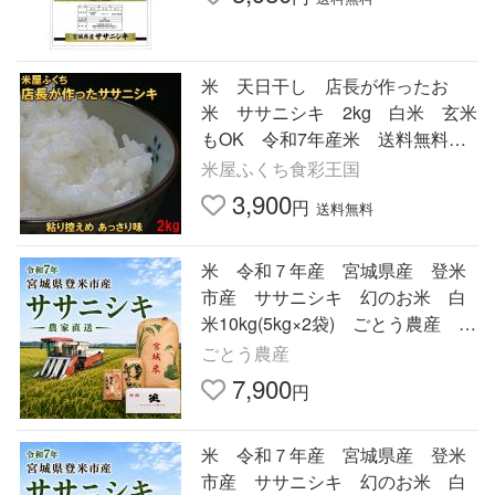
米 天日干し 店長が作ったお
米 ササニシキ 2kg 白米 玄米
もOK 令和7年産米 送料無料 2
キロ 天日乾燥 岩手県産 発送
米屋ふくち食彩王国
日当日精米
3,900
円
送料無料
米 令和７年産 宮城県産 登米
市産 ササニシキ 幻のお米 白
米10kg(5kg×2袋) ごとう農産 農
家直送
ごとう農産
7,900
円
米 令和７年産 宮城県産 登米
市産 ササニシキ 幻のお米 白