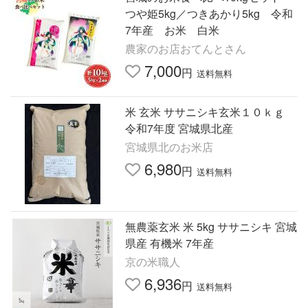
つや姫5kg／つきあかり5kg 令和
7年産 お米 白米
農家のお店おてんとさん
7,000
円
送料無料
米 玄米 ササニシキ玄米１０ｋｇ
令和7年度 宮城県北産
宮城県北のお米店
6,980
円
送料無料
無農薬玄米 米 5kg ササニシキ 宮城
県産 有機米 7年産
京の米職人
6,936
円
送料無料