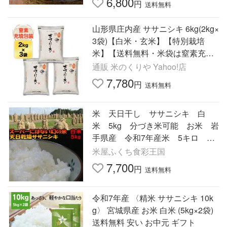
6,800
円
送料無料
山形県庄内産 ササニシキ 6kg(2kg×
3袋)【白米・玄米】【特別栽培
米】【送料無料・米袋は窒素充填
包装】令和7年(2025年)産
通販 米のくりや Yahoo!店
7,780
円
送料無料
米 天日干し ササニシキ 白
米 5kg 分づき米可能 お米 岩
手県産 令和7年産米 5キロ 発
送日当日精米 お米アレルギー対
米屋ふくち食彩王国
策にも
7,700
円
送料無料
令和7年産 〈精米 ササニシキ 10k
g〉 宮城県産 お米 白米 (5kg×2袋)
送料無料 安い お中元 ギフト