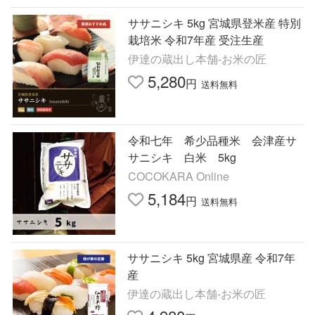
ササニシキ 5kg 宮城県登米産 特別
栽培米 令和7年産 受注生産
伊達の蔵出し本舗-お米の匠
5,280
円
送料無料
令和七年 希少品種米 会津産サ
サニシキ 白米 5kg
COCOKARA Online
5,184
円
送料無料
ササニシキ 5kg 宮城県産 令和7年
産
伊達の蔵出し本舗-お米の匠