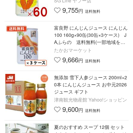
SG Line ヤフー店
9,755
円
送料無料
富良野 にんじんジュース にんじん
100 160g×90缶(30缶×3ケース) J
Aふらの 送料無料(一部地域を除
く)
たかおマーケット
9,666
円
送料無料
無添加 雪下人参ジュース 200ml×2
0本 にんじんジュース お中元2026
ジュース ギフト
津南観光物産館 Yahoo!ショッピン
9,600
円
送料無料
夏のおすすめ スープ 12個 セット