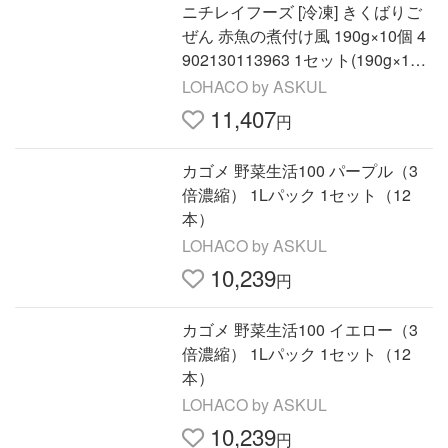
ニチレイフーズ [冷凍] きくばりご
ぜん 赤魚の煮付け風 190g×10個 4
902130113963 1セット(190g×10
個)（直送品）
LOHACO by ASKUL
11,407
円
カゴメ 野菜生活100 パープル（3
倍濃縮） 1Lパック 1セット（12
本）
LOHACO by ASKUL
10,239
円
カゴメ 野菜生活100 イエロー（3
倍濃縮） 1Lパック 1セット（12
本）
LOHACO by ASKUL
10,239
円