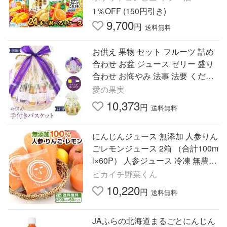
1％OFF (150円引き)
9,700
円
送料無料
お供え 果物 セット フルーツ 詰め
合わせ お盆 ジュース ゼリー 盛り
合わせ お悔やみ 法事 法要 くだも
の 香典返し 御仏前 かご盛 四十九
愛の果実
日 志【御供 手付き】
10,373
円
送料無料
にんじんジュース 無添加 人参りん
ごレモンジュース 2箱 （合計100m
l×60P） 人参ジュース 冷凍 無農薬
人参 にんじんりんごジュース 野菜
ピカイチ野菜くん
ジュース
10,220
円
送料無料
JAふらの北海道まるごとにんじん