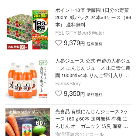
ポイント10倍 伊藤園 1日分の野菜
200ml 紙パック 24本×4ケース（96
本） 送料無料
FELICITY Beer&Water
9,379
円
送料無料
人参ジュース 公式 奇跡の人参ジュ
ース にんじんジュース 出口崇仁農
園 1000ml×4本 りんご果汁入り 無
添加 無農薬 ストレート 人参
Farm&Story
9,350
円
送料無料
光食品 有機にんじんジュース 2ケ
ース 160ｇ60本 送料無料 有機 に
んじん オーガニック 防災 備蓄 非
常食 保存 ローリングストック
海洋深層水のアコール