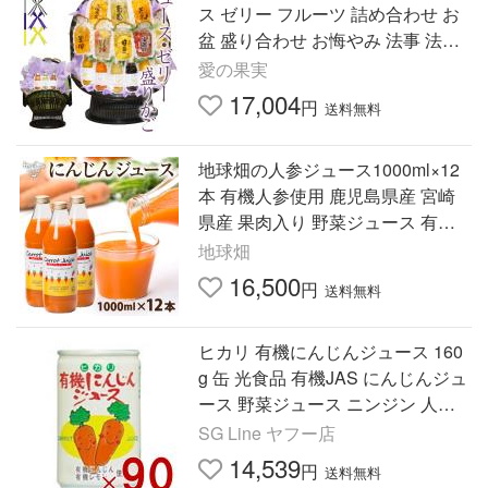
ス ゼリー フルーツ 詰め合わせ お
盆 盛り合わせ お悔やみ 法事 法要
くだもの 御霊前 御仏前【盛りかご
愛の果実
ジュースゼリー 】
17,004
円
送料無料
地球畑の人参ジュース1000ml×12
本 有機人参使用 鹿児島県産 宮崎
県産 果肉入り 野菜ジュース 有機
栽培 食品添加物不使用 無塩 時短
地球畑
腸活 子ども シニア 爆買
16,500
円
送料無料
ヒカリ 有機にんじんジュース 160
g 缶 光食品 有機JAS にんじんジュ
ース 野菜ジュース ニンジン 人参
有機 オーガニック 90個
SG Line ヤフー店
14,539
円
送料無料