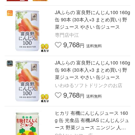
JAふらの 富良野にんじん100 160g
缶 90本 (30本入×3 まとめ買い) 野
菜ジュース やさい 缶ジュース
専門店中江
9,768
円
送料無料
JAふらの 富良野にんじん100 160g
缶 90本 (30本入×3 まとめ買い) 野
菜ジュース やさい 缶ジュース
いわゆるソフトドリンクのお店
9,768
円
送料無料
ヒカリ 有機にんじんジュース 160
g 缶 光食品 有機JAS にんじんジュ
ース 野菜ジュース ニンジン 人参
有機 オーガニック 60個