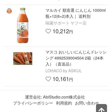
マルカイ 順造選 にんじん 1000ml
瓶×12(6×2)本入｜ 送料別
味園サポート ヤフー店
10,212
円
マスコ おいしいにんじんドレッシ
ング 4992539004504 2箱（24本
入）（直送品）
LOHACO by ASKUL
10,161
円
運営会社:
AbiStudio.com株式会社
プライバシーポリシー
利用規約
お問い合わせ