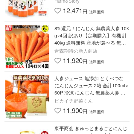
Farm&Story
12,471
円
送料無料
8%還元！にんじん 無農薬人参 10k
g×4回 訳あり【定期購入】有機 計
40kg 送料無料 産地が選べる 無農
薬にんじん ニンジンジュース用
青森期待の新人商店
11,920
円
送料無料
人参ジュース 無添加 とくべつな
にんじんジュース 2箱 合計100ml×
60P 冷凍 にんじん 無農薬人参 ス
トレート 野菜ジュース 無塩
ピカイチ野菜くん
11,900
円
送料無料
東平商会 ぎゅっとまるごとにんじ