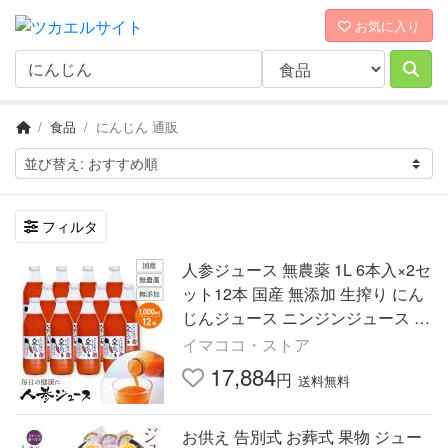
お気に入り
食品
にんじん 通販
フィルタ
人参ジュース 無農薬 1L 6本入×2セ
ット12本 国産 無添加 生搾り にん
じんジュース ニンジンジュース 採
れたてすり搾り製法 キャロットジ
イマココ・ストア
ュース
17,884
円
送料無料
お供え 告別式 お葬式 果物 ジュー