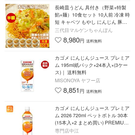
長崎皿うどん 具付き（野菜+特製
餡+麺）10食セット 10人前 冷凍 時
短 キャベツ もやし にんじん 豚肉
えび あさり かまぼこ てんぷら き
三代目マルゲンちゃんぽん
くらげ コーン
8,980
円
送料無料
カゴメ にんじんジュース プレミア
ム 195ml紙パック×24本入×(3ケー
ス)｜ 送料無料
MISONOYA ヤフー店
8,851
円
送料無料
カゴメ にんじんジュース プレミア
ム 2026 720ml ペットボトル 30本
(15本入×2 まとめ買い) PREMIUM
数量限定 国産にんじん100% カロ
専門店中江