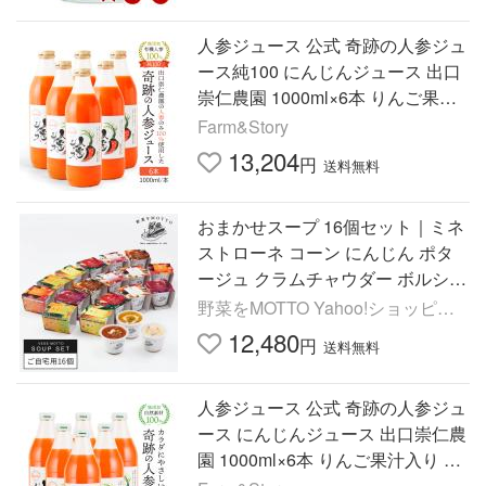
人参ジュース 公式 奇跡の人参ジュ
ース純100 にんじんジュース 出口
崇仁農園 1000ml×6本 りんご果汁
無し 無添加 無農薬 ストレート 人
Farm&Story
参
13,204
円
送料無料
おまかせスープ 16個セット｜ミネ
ストローネ コーン にんじん ポタ
ージュ クラムチャウダー ボルシチ
かぼちゃ 鶏白湯 和風 ポトフ 参鶏
野菜をMOTTO Yahoo!ショッピン
湯
グ店
12,480
円
送料無料
人参ジュース 公式 奇跡の人参ジュ
ース にんじんジュース 出口崇仁農
園 1000ml×6本 りんご果汁入り 無
添加 無農薬 ストレート 人参