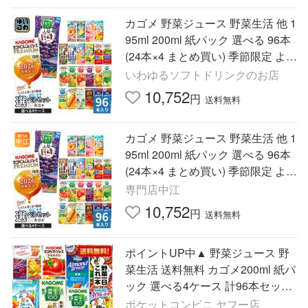
カゴメ 野菜ジュース 野菜生活 他 1
95ml 200ml 紙パック 選べる 96本
(24本×4 まとめ買い) 季節限定 より
どり にんじんプレミアム 巨峰
いわゆるソフトドリンクのお店
10,752
円
送料無料
カゴメ 野菜ジュース 野菜生活 他 1
95ml 200ml 紙パック 選べる 96本
(24本×4 まとめ買い) 季節限定 より
どり にんじんプレミアム 巨峰
専門店中江
10,752
円
送料無料
ポイントUP中▲ 野菜ジュース 野
菜生活 送料無料 カゴメ200ml 紙パ
ック 選べる4ケース 計96本セット
トマトジュース 爆買
ポケットコンビニ ヤフー店