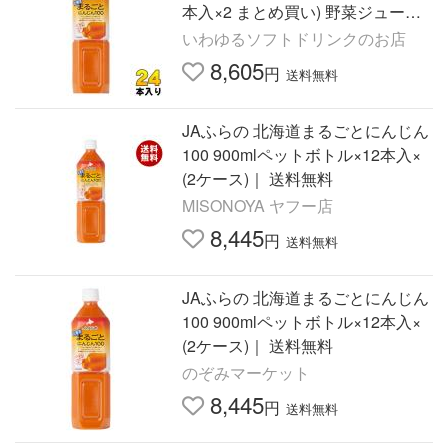
本入×2 まとめ買い) 野菜ジュース
人参
いわゆるソフトドリンクのお店
8,605
円
送料無料
JAふらの 北海道まるごとにんじん
100 900mlペットボトル×12本入×
(2ケース)｜ 送料無料
MISONOYA ヤフー店
8,445
円
送料無料
JAふらの 北海道まるごとにんじん
100 900mlペットボトル×12本入×
(2ケース)｜ 送料無料
のぞみマーケット
8,445
円
送料無料