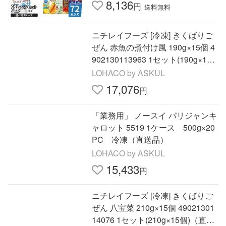
8,136
円
送料無料
ニチレイフーズ [冷凍] きくばりご
ぜん 赤魚の煮付け風 190g×15個 4
902130113963 1セット(190g×15
個)（直送品）
LOHACO by ASKUL
17,076
円
「業務用」 ノースイ パリジャンキ
ャロット 5519 1ケース 500g×20
PC 冷凍（直送品）
LOHACO by ASKUL
15,433
円
ニチレイフーズ [冷凍] きくばりご
ぜん 八宝菜 210g×15個 49021301
14076 1セット(210g×15個)（直送