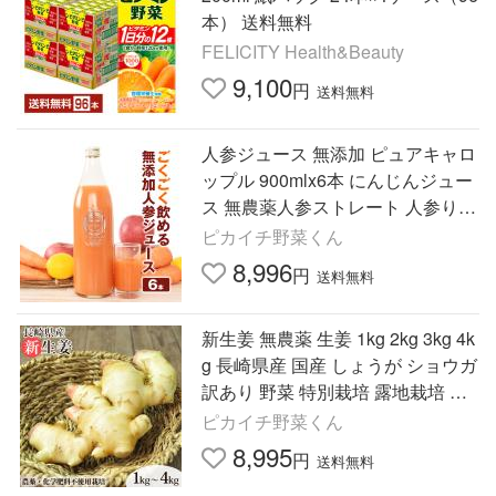
本） 送料無料
FELICITY Health&Beauty
9,100
円
送料無料
人参ジュース 無添加 ピュアキャロ
ップル 900mlx6本 にんじんジュー
ス 無農薬人参ストレート 人参りん
ごレモンジュース 爆買
ピカイチ野菜くん
8,996
円
送料無料
新生姜 無農薬 生姜 1kg 2kg 3kg 4k
g 長崎県産 国産 しょうが ショウガ
訳あり 野菜 特別栽培 露地栽培 家
庭用 にんじんジュース
ピカイチ野菜くん
8,995
円
送料無料