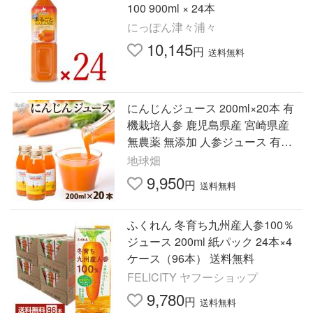
100 900ml × 24本
にっぽん津々浦々
10,145
円
送料無料
にんじんジュース 200ml×20本 有
機栽培人参 鹿児島県産 宮崎県産
無農薬 無添加 人参ジュース 有機
人参 野菜ジュース 爆買
地球畑
9,950
円
送料無料
ふくれん 冬育ち九州産人参100％
ジュース 200ml 紙パック 24本×4
ケース（96本） 送料無料
FELICITY ヤフーショップ
9,780
円
送料無料