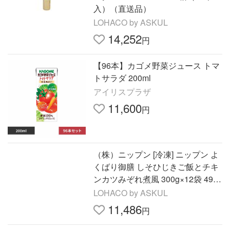
入）（直送品）
LOHACO by ASKUL
14,252
円
【96本】カゴメ野菜ジュース トマ
トサラダ 200ml
アイリスプラザ
11,600
円
（株）ニップン [冷凍] ニップン よ
くばり御膳 しそひじきご飯とチキ
ンカツみぞれ煮風 300g×12袋 490
2170575646（直送品）
LOHACO by ASKUL
11,486
円