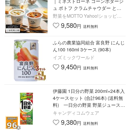
｜ミネストローネ コーンポタージ
ュ ポトフ クラムチャウダー とん
汁 鶏白湯 参鶏湯 かぶ にんじん
野菜をMOTTO Yahoo!ショッピン
グ店
9,580
円
送料無料
ふらの農業協同組合 富良野 にんじ
ん100 160ml 3ケース (90本)
イズミックワールド
9,450
円
送料無料
伊藤園 1日分の野菜 200ml×24本入
4ケースセット (合計96本) (送料無
料) 一日分の野菜 野菜ジュース
野菜飲料
キャンディコムウェア
9,380
円
送料無料