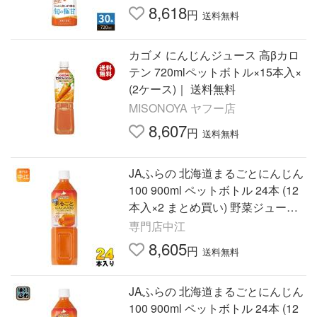
テン ビタミン
8,618
円
送料無料
カゴメ にんじんジュース 高βカロ
テン 720mlペットボトル×15本入×
(2ケース)｜ 送料無料
MISONOYA ヤフー店
8,607
円
送料無料
JAふらの 北海道まるごとにんじん
100 900ml ペットボトル 24本 (12
本入×2 まとめ買い) 野菜ジュース
人参
専門店中江
8,605
円
送料無料
JAふらの 北海道まるごとにんじん
100 900ml ペットボトル 24本 (12