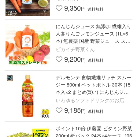
9,350
円
送料無料
にんじんジュース 無添加 繊維入り
人参りんごレモンジュース (1L×6
本) 無農薬 国産 野菜ジュース スト
レート ゲルソン療法 爆買
ピカイチ野菜くん
9,200
円
送料無料
デルモンテ 食物繊維リッチ スムー
ジー 800ml ペットボトル 30本 (15
本入×2 まとめ買い) にんじんジュ
ース 野菜ジュース 国産 食物繊維
いわゆるソフトドリンクのお店
9,185
円
送料無料
ポイント10倍 伊藤園 ビタミン野菜
200ml 紙パック 24本×4ケース（96