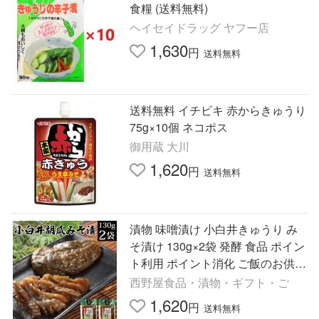
食糧 (送料無料)
ヘイセイドラッグ ヤフー店
1,630
円
送料無料
送料無料 イチビキ 赤からきゅうり
75g×10個 ネコポス
御用蔵 大川
1,620
円
送料無料
漬物 味噌漬け 小白井きゅうり み
そ漬け 130g×2袋 発酵 食品 ポイン
ト利用 ポイント消化 ご飯のお供
惣菜 おかず 常温 食品 お試し 食べ
西野屋食品・漬物・ギフト・ご
物 誕生日プレゼント
1,620
円
送料無料