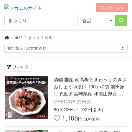
お気に入り
食品
きゅうり 通販
フィルタ
漬物 国産 南高梅ときゅうりのきざ
みしょうゆ漬け 130g x2袋 前田家
しそ風味 宮崎県産 和歌山県産 カ
リカリ梅 梅っこきゅうり
MAEDAYA 前田家
50％OFF (1,192円引き)
1,168
円
送料無料