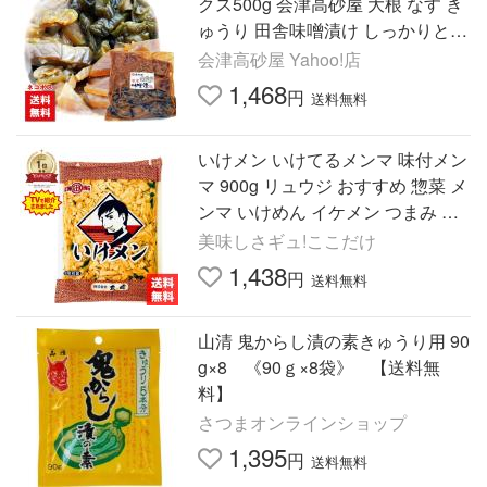
クス500g 会津高砂屋 大根 なす き
ゅうり 田舎味噌漬け しっかりとし
た味わい お茶漬け めしとも
会津高砂屋 Yahoo!店
1,468
円
送料無料
いけメン いけてるメンマ 味付メン
マ 900g リュウジ おすすめ 惣菜 メ
ンマ いけめん イケメン つまみ め
んま 大容量 太堀 ポイント消化 爆
美味しさギュ!ここだけ
買 「いけメンマ」 JC
1,438
円
送料無料
山清 鬼からし漬の素きゅうり用 90
g×8 《90ｇ×8袋》 【送料無
料】
さつまオンラインショップ
1,395
円
送料無料