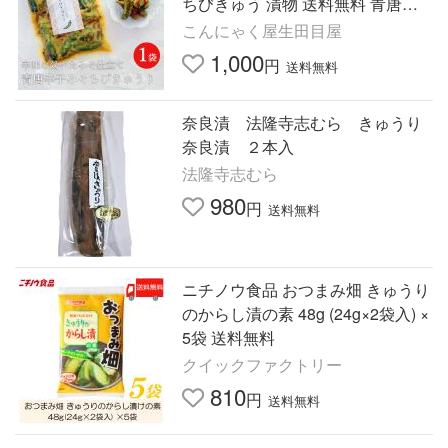
ちびきゅう 漬物 送料無料 青唐味
噌 ご飯 青唐みそ 青唐味噌 おかず
こんにゃく屋生田目屋
味噌 おにぎり みそ
1,000
円
送料無料
奈良漬 法隆寺志むら きゅうり
奈良漬 ２本入
法隆寺志むら
980
円
送料無料
ニチノウ食品 おつまみ畑 きゅうり
のからし漬の素 48g (24g×2袋入) ×
5袋 送料無料
クイックファクトリー
810
円
送料無料