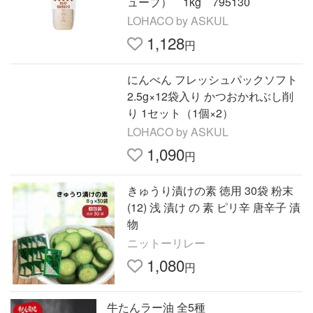
ューブ） 1kg 795130
LOHACO by ASKUL
1,128
円
にんべん フレッシュパックソフト
2.5g×12袋入り かつおかれぶし削
り 1セット（1個×2）
LOHACO by ASKUL
1,090
円
きゅうり漬けの素 徳用 30袋 粉末
(12) 浅 漬け の 素 ピリ辛 唐辛子 漬
物
ニットーリレー
1,080
円
牛たんラー油 全5種