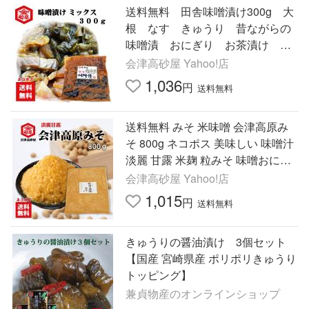
送料無料 田舎味噌漬け300g 大
根 なす きゅうり 昔ながらの
味噌漬 おにぎり お茶漬け ネ
コポス おうちごはん 巣ごもり
会津高砂屋 Yahoo!店
グルメ 同梱不可
1,036
円
送料無料
送料無料 みそ 米味噌 会津高原み
そ 800g ネコポス 美味しい 味噌汁
淡麗 甘露 米麹 粒みそ 味噌おにぎ
り 豚汁 焼きおにぎり みそきゅう
会津高砂屋 Yahoo!店
り
1,015
円
送料無料
きゅうりの醤油漬け 3個セット
【国産 宮崎県産 ポリポリきゅうり
トッピング】
兼貞物産のオンラインショップ