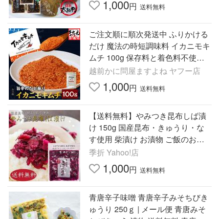
1,000
円
送料無料
ご注文順に順次発送中 ふりかける
だけ 魔法の時短調味料 イカニモキ
ムチ 100g 保存料と着色料不使用
ジップ付きパウチ仕様 万能調味料
越前かに問屋ますよね ヤフー店
キムチの素 メール便 爆買
1,000
円
送料無料
【送料無料】やみつき昆布しば漬
け 150g 国産昆布・きゅうり・な
す使用 柴漬け お漬物 ご飯のお供
混ぜご飯 釧路産昆布 季折
季折 Yahoo!店
1,000
円
送料無料
青唐辛子味噌 青唐辛子みそちびき
ゅうり 250ｇ | メール便 青唐みそ