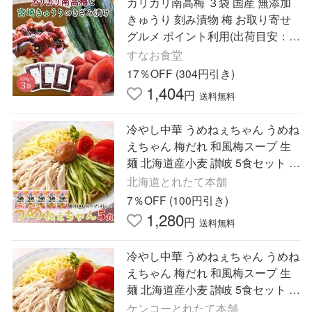
カリカリ南高梅 ３袋 国産 無添加
きゅうり 刻み漬物 梅 お取り寄せ
グルメ ポイント利用(出荷目安：
3〜5日間)
すなお食堂
17％OFF (304円引き)
1,404
円
送料無料
冷やし中華 うめねぇちゃん うめね
えちゃん 梅だれ 和風梅スープ 生
麺 北海道産小麦 讃岐 5食セット 送
料無料 ポイント消化 メール便出荷
北海道とれたて本舗
7％OFF (100円引き)
1,280
円
送料無料
冷やし中華 うめねぇちゃん うめね
えちゃん 梅だれ 和風梅スープ 生
麺 北海道産小麦 讃岐 5食セット 送
料無料 ポイント消化 メール便出荷
ケンコーとれたて本舗