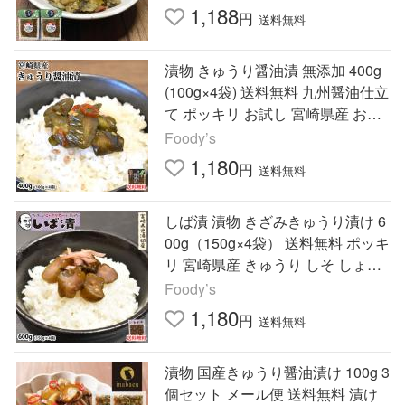
食品 お試し 食べ物
1,188
円
送料無料
漬物 きゅうり醤油漬 無添加 400g
(100g×4袋) 送料無料 九州醤油仕立
て ポッキリ お試し 宮崎県産 お取
り寄せ きゅうり つけもの
Foody’s
1,180
円
送料無料
しば漬 漬物 きざみきゅうり漬け 6
00g（150g×4袋） 送料無料 ポッキ
リ 宮崎県産 きゅうり しそ しょう
が なす みょうが つけもの
Foody’s
1,180
円
送料無料
漬物 国産きゅうり醤油漬け 100g 3
個セット メール便 送料無料 漬け