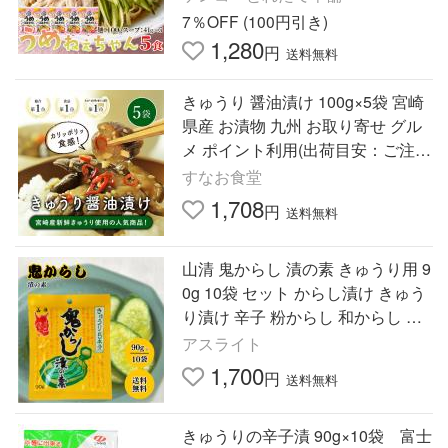
7％OFF (100円引き)
1,280
円
送料無料
きゅうり 醤油漬け 100g×5袋 宮崎
県産 お漬物 九州 お取り寄せ グル
メ ポイント利用(出荷目安：ご注文
後3日〜5日後)
すなお食堂
1,708
円
送料無料
山清 鬼からし 漬の素 きゅうり用 9
0g 10袋 セット からし漬け きゅう
り漬け 辛子 粉からし 和からし 粉
末 練り からし 激辛 漬物 漬け 常温
アスライト
保存
1,700
円
送料無料
きゅうりの辛子漬 90g×10袋 富士