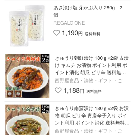
あさ漬け塩 芽かぶ入り 280g 2
個
REGALO ONE
1,190
円
送料無料
きゅうり朝鮮漬け 180ｇ×2袋 古漬
け キムチ お漬物 ポイント利用 ポ
イント消化 胡瓜 ピリ辛 送料無料
ご飯のお供 惣菜 おかず 常温 野菜
西野屋食品・漬物・ギフト・ご
おつまみ 食品 お試し
1,188
円
送料無料
きゅうり南蛮漬け 180ｇ×2袋 お漬
物 胡瓜 ピリ辛 青唐辛子入り ポイ
ント利用 ポイント消化 送料無料
ご飯のお供 惣菜 おかず 常温 野菜
西野屋食品・漬物・ギフト・ご