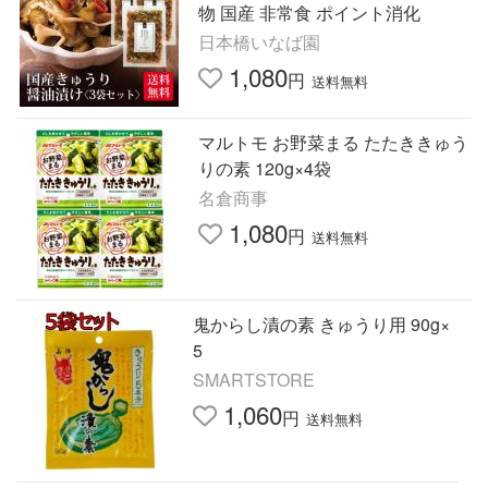
物 国産 非常食 ポイント消化
日本橋いなば園
1,080
円
送料無料
マルトモ お野菜まる たたききゅう
りの素 120g×4袋
名倉商事
1,080
円
送料無料
鬼からし漬の素 きゅうり用 90g×
5
SMARTSTORE
1,060
円
送料無料