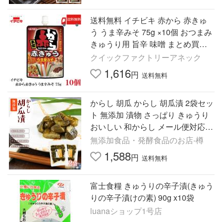
送料無料 イチビキ 赤から 赤きゅ
う うま辛みそ 75g ×10個 おつまみ
きゅうり用 旨辛 味噌 まとめ買い
大容量
クイックファクトリーアネック
1,616
円
送料無料
からし 胡瓜 からし 胡瓜漬 2袋セッ
ト 無添加 漬物 さっぱり きゅうり
おいしい 和からし メール便対応1
通1セット 爆買
無添加食品・発酵食品のお店-樽
1,588
円
送料無料
富士食糧 きゅうりの辛子漬(きゅう
りの辛子漬けの素) 90g x10袋
luanaショップ1号店