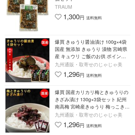
TRAUM
1,300
円
送料無料
爆買 きゅうり醤油漬け 100g×4袋
国産 無添加 きゅうり 漬物 宮崎県
産 キュウリ ご飯のお供 ポイント
消化 メール便
九州通販・取寄せのじゃじゃ美
1,296
円
送料無料
爆買 国産カリカリ梅ときゅうりの
きざみ漬け 130g×3袋セット 紀州
南高梅 宮崎産きゅうり 梅っこきゅ
うり 漬物 ポイント消化 ご飯のお
九州通販・取寄せのじゃじゃ美
供 食品 メール便
1,296
円
送料無料