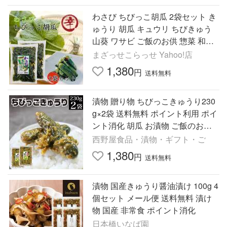
わさび ちびっこ胡瓜 2袋セット き
ゅうり 胡瓜 キュウリ ちびきゅう
山葵 ワサビ ご飯のお供 惣菜 和風
総菜 漬物 おつまみ 馬場音一商店
まざっせこらっせ Yahoo!店
1,380
円
送料無料
漬物 贈り物 ちびっこきゅうり230
g×2袋 送料無料 ポイント利用 ポイ
ント消化 胡瓜 お漬物 ご飯のお供
惣菜 おかず 常温 おつまみ 食品 お
西野屋食品・漬物・ギフト・ご
取り寄せ
1,380
円
送料無料
漬物 国産きゅうり醤油漬け 100g 4
個セット メール便 送料無料 漬け
物 国産 非常食 ポイント消化
日本橋いなば園