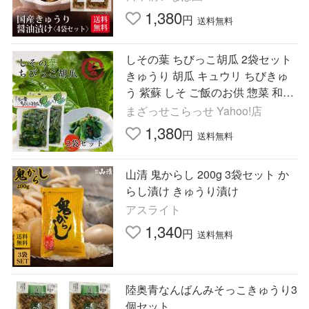
1,380
円
送料無料
しその葉 ちびっこ胡瓜 2袋セット
きゅうり 胡瓜 キュウリ ちびきゅ
う 紫蘇 しそ ご飯のお供 惣菜 和風
総菜 漬物 おつまみ 馬場音一商店
まざっせこらっせ Yahoo!店
1,380
円
送料無料
山清 鬼からし 200g 3袋セット か
らし漬け きゅうり漬け
アスライト
1,340
円
送料無料
陸奥青なんばんみそっこきゅうり3
個セット