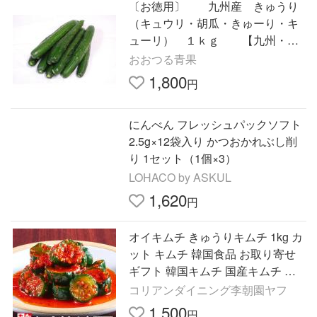
〔お徳用〕 九州産 きゅうり
（キュウリ・胡瓜・きゅーり・キ
ューリ） １ｋｇ 【九州・熊
本・福岡産】
おおつる青果
1,800
円
にんべん フレッシュパックソフト
2.5g×12袋入り かつおかれぶし削
り 1セット（1個×3）
LOHACO by ASKUL
1,620
円
オイキムチ きゅうりキムチ 1kg カ
ット キムチ 韓国食品 お取り寄せ
ギフト 韓国キムチ 国産キムチ 韓
国 李朝園キムチ ご飯のお供 国産
コリアンダイニング李朝園ヤフ
李朝園
1,500
円