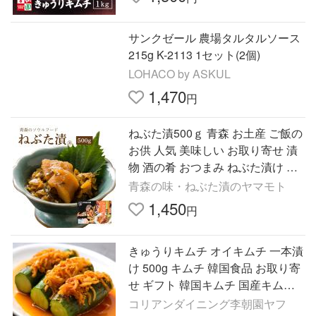
サンクゼール 農場タルタルソース
215g K-2113 1セット(2個)
LOHACO by ASKUL
1,470
円
ねぶた漬500ｇ 青森 お土産 ご飯の
お供 人気 美味しい お取り寄せ 漬
物 酒の肴 おつまみ ねぶた漬け 大
根 きゅうり 数の子 昆布 スルメ
青森の味・ねぶた漬のヤマモト
1,450
円
きゅうりキムチ オイキムチ 一本漬
け 500g キムチ 韓国食品 お取り寄
せ ギフト 韓国キムチ 国産キムチ
韓国 李朝園キムチ 李朝園 ご飯の
コリアンダイニング李朝園ヤフ