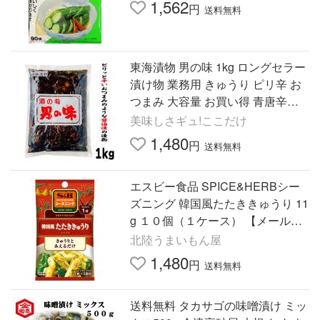
1,562
円
送料無料
東海漬物 男の味 1kg ロングセラー
漬け物 業務用 きゅうり ピリ辛 お
つまみ 大容量 お買い得 青唐辛子
漬物 おかず おとこのあじ 「 つけ
美味しさギュ!ここだけ
もの 男の味」 JC 爆買
1,480
円
送料無料
エスビー食品 SPICE&HERBシー
ズニング 韓国風たたききゅうり 11
g １０個（１ケース） 【メール
便】 たたききゅうり 料理の素 韓
北陸うまいもん屋
国風 韓国料理 韓国 ピリ辛
1,480
円
送料無料
送料無料 タカサゴの味噌漬け ミッ