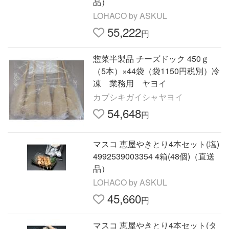
品）
LOHACO by ASKUL
55,222
円
惣菜半製品 チーズドック 450ｇ
（5本）×44袋（袋1150円税別）冷
凍 業務用 ヤヨイ
カブシキガイシャヤヨイ
54,648
円
マスコ 恵屋やきとり4本セット(塩)
4992539003354 4箱(48個)（直送
品）
LOHACO by ASKUL
45,660
円
マスコ 恵屋やきとり4本セット(タ