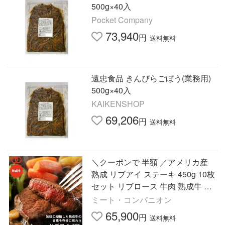
500g×40入
Pocket Company
73,940
円
送料無料
遠忠食品 きんぴらごぼう(業務用)
500g×40入
KAIKENSHOP
69,206
円
送料無料
＼クーポンで 半額 ／アメリカ産
熟成 リブアイ ステーキ 450g 10枚
セット リブロース 牛肉 熟成牛 ス
テーキ肉 業務用 食品 おかず お弁
ミート・コンパニオン
当 冷凍 食材
65,900
円
送料無料