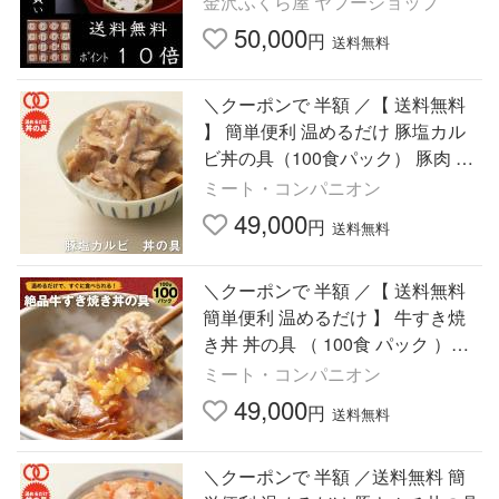
金沢ふくら屋 ヤフーショップ
菜 2026 爆買
50,000
円
送料無料
＼クーポンで 半額 ／【 送料無料
】 簡単便利 温めるだけ 豚塩カル
ビ丼の具（100食パック） 豚肉 レ
トルト 惣菜 湯せん レンジOK 冷凍
ミート・コンパニオン
49,000
円
送料無料
＼クーポンで 半額 ／【 送料無料
簡単便利 温めるだけ 】 牛すき焼
き丼 丼の具 （ 100食 パック ）牛
肉 豚肉 レトルト 惣菜 湯せん レン
ミート・コンパニオン
ジOK 冷凍 業務用 食品
49,000
円
送料無料
＼クーポンで 半額 ／送料無料 簡