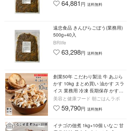
64,881
円
送料無料
遠忠食品 きんぴらごぼう(業務用)
500g×40入
BRlife
63,298
円
送料無料
創業50年 こだわり製法 牛 あぶら
かす 10kg まとめ買い 油かす スラ
イス 業務用 冷凍 長期保存 かすう
どん 大阪 ホルモン おつまみ 惣菜
美容と健康フード 朝ごはんラボ
珍味 美味しい
59,790
円
送料無料
イナゴの佃煮 1kg×10個 いなご 甘