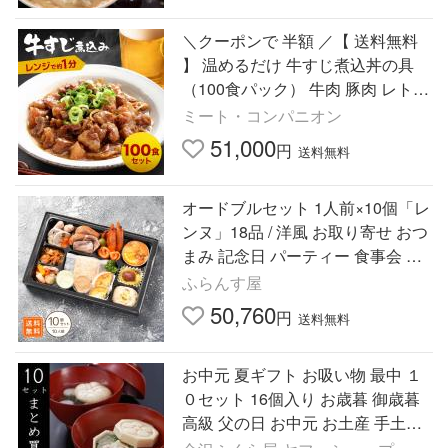
＼クーポンで 半額 ／【 送料無料
】 温めるだけ 牛すじ煮込丼の具
（100食パック） 牛肉 豚肉 レトル
ト 惣菜 湯せん レンジOK 冷凍 食
ミート・コンパニオン
品 おかず
51,000
円
送料無料
オードブルセット 1人前×10個「レ
ンヌ」18品 / 洋風 お取り寄せ おつ
まみ 記念日 パーティー 食事会 飲
み会 家飲み ギフト 贈答用 惣菜 弁
ふらんす屋
当【冷凍便】
50,760
円
送料無料
お中元 夏ギフト お吸い物 最中 １
０セット 16個入り お歳暮 御歳暮
高級 父の日 お中元 お土産 手土産
内祝 法事 お年賀 初盆 香典返し 惣