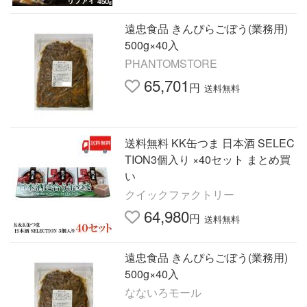
遠忠食品 きんぴらごぼう(業務用)
500g×40入
PHANTOMSTORE
65,701
円
送料無料
送料無料 KK缶つま 日本酒 SELEC
TION3個入り ×40セット まとめ買
い
クイックファクトリー
64,980
円
送料無料
遠忠食品 きんぴらごぼう(業務用)
500g×40入
なないろモール