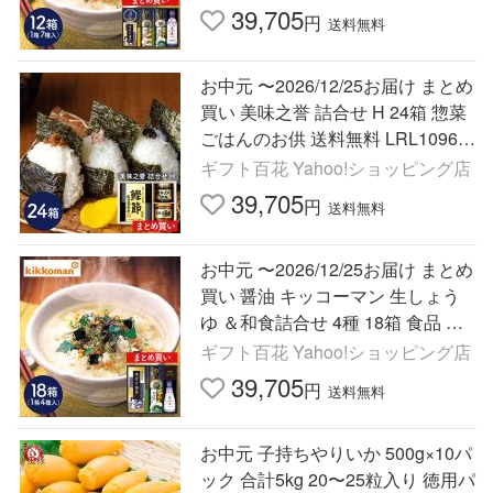
39,705
円
送料無料
お中元 〜2026/12/25お届け まとめ
買い 美味之誉 詰合せ H 24箱 惣菜
ごはんのお供 送料無料 LRL10960
10-24 御中元
ギフト百花 Yahoo!ショッピング店
39,705
円
送料無料
お中元 〜2026/12/25お届け まとめ
買い 醤油 キッコーマン 生しょう
ゆ ＆和食詰合せ 4種 18箱 食品 送
料無料 LRL1066016-18 御中元
ギフト百花 Yahoo!ショッピング店
39,705
円
送料無料
お中元 子持ちやりいか 500g×10パ
ック 合計5kg 20〜25粒入り 徳用パ