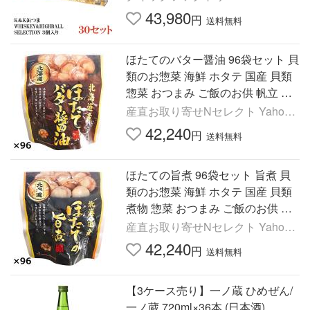
43,980
円
送料無料
ほたてのバター醤油 96袋セット 貝
類のお惣菜 海鮮 ホタテ 国産 貝類
惣菜 おつまみ ご飯のお供 帆立 北
海道
産直お取り寄せNセレクト Yahoo!
店
42,240
円
送料無料
ほたての旨煮 96袋セット 旨煮 貝
類のお惣菜 海鮮 ホタテ 国産 貝類
煮物 惣菜 おつまみ ご飯のお供 帆
立 北海道
産直お取り寄せNセレクト Yahoo!
店
42,240
円
送料無料
【3ケース売り】一ノ蔵 ひめぜん/
一ノ蔵 720ml×36本 (日本酒)