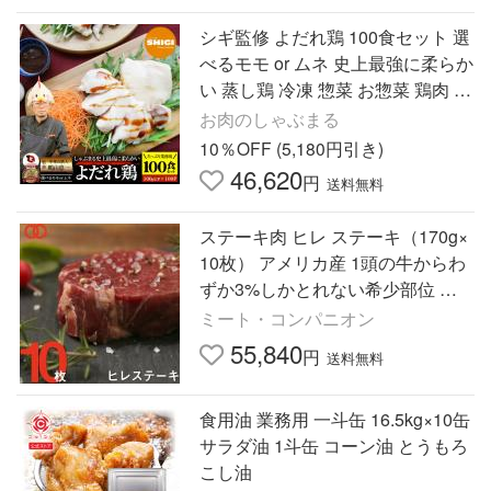
シギ監修 よだれ鶏 100食セット 選
べるモモ or ムネ 史上最強に柔らか
い 蒸し鶏 冷凍 惣菜 お惣菜 鶏肉 鳥
中華 チキン パーティ おつまみ 簡
お肉のしゃぶまる
単 冷凍 爆買
10％OFF (5,180円引き)
46,620
円
送料無料
ステーキ肉 ヒレ ステーキ（170g×
10枚） アメリカ産 1頭の牛からわ
ずか3%しかとれない希少部位 牛
肉 ギフト 業務用 食品 おかず BBQ
ミート・コンパニオン
バーベキュー 食材
55,840
円
送料無料
食用油 業務用 一斗缶 16.5kg×10缶
サラダ油 1斗缶 コーン油 とうもろ
こし油