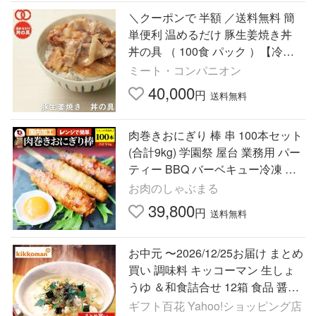
＼クーポンで 半額 ／送料無料 簡
単便利 温めるだけ 豚生姜焼き丼
丼の具 （ 100食 パック ）【冷凍
食品 保存食 業務用冷凍食品 冷凍
ミート・コンパニオン
食品 時短 冷食】
40,000
円
送料無料
肉巻きおにぎり 棒 串 100本セット
(合計9kg) 学園祭 屋台 業務用 パー
ティー BBQ バーベキュー冷凍 惣
菜 お弁当 あすつく レンチン 冷食
お肉のしゃぶまる
送料無料 爆買
39,800
円
送料無料
お中元 〜2026/12/25お届け まとめ
買い 調味料 キッコーマン 生しょ
うゆ ＆和食詰合せ 12箱 食品 醤油
送料無料 LRL1066037-12 御中元
ギフト百花 Yahoo!ショッピング店