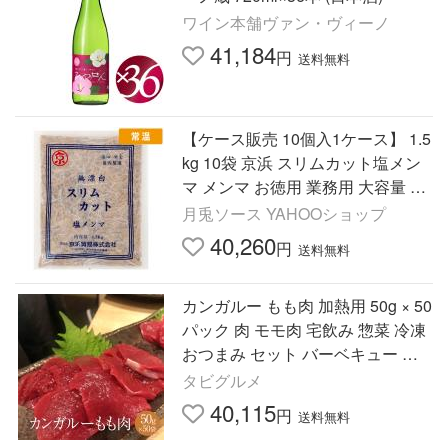
ワイン本舗ヴァン・ヴィーノ
41,184
円
送料無料
【ケース販売 10個入1ケース】 1.5
kg 10袋 京浜 スリムカット塩メン
マ メンマ お徳用 業務用 大容量 京
浜貿易 ラーメン おつまみ 中華 惣
月兎ソース YAHOOショップ
菜 国内製造 【常温便】
40,260
円
送料無料
カンガルー もも肉 加熱用 50g × 50
パック 肉 モモ肉 宅飲み 惣菜 冷凍
おつまみ セット バーベキュー ギ
フト プレゼント パック 業務用 大
タビグルメ
容量 送料無料 サ…
40,115
円
送料無料