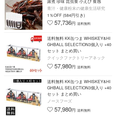
露煮 珍味 昆虫食 小えび 食感
青汁・健康粉末の健康生活研究
1％OFF (584円引き)
57,736
円
送料無料
送料無料 KK缶つま WHISKEY&HI
GHBALL SELECTION3個入り ×40
セット まとめ買い
クイックファクトリーアネック
57,980
円
送料無料
送料無料 KK缶つま WHISKEY&HI
GHBALL SELECTION3個入り ×40
セット まとめ買い
ノースフーズ
57,980
円
送料無料