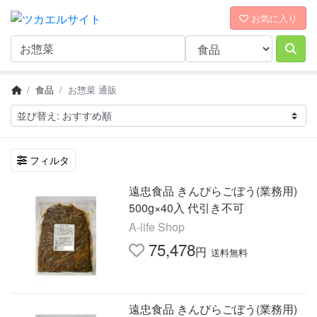
お気に入り
食品
お惣菜 通販
フィルタ
遠忠食品 きんぴらごぼう(業務用)
500g×40入 代引き不可
A-life Shop
75,478
円
送料無料
遠忠食品 きんぴらごぼう(業務用)