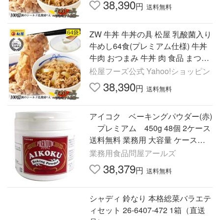
38,390
円
送料無料
ZW 牛丼 牛丼の具 松屋 乳酸菌入り
牛めし64食(プレミアム仕様) 牛丼
牛肉 おつまみ 牛丼 肉 食品 まつや
非常食
松屋フーズ公式 Yahoo!ショッピン
38,390
円
送料無料
アイコク ベーキングパウダー(赤)
プレミアム 450g 48個 2ケース
送料無料 業務用 大容量 ケース買
い
業務用食品問屋アールズ
38,379
円
送料無料
シャディ 鈴なり 本格総菜バラエテ
ィセット 26-6407-472 1箱（直送