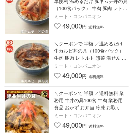
単便利 温めるだけ 豚キムチ丼の具
（100食パック） 牛肉 豚肉 レトル
ト 惣菜 湯せん レンジOK 冷凍 業
ミート・コンパニオン
務用 食品 おかず お弁当
49,000
円
送料無料
＼クーポンで 半額 ／温めるだけ
牛カルビ丼の具（100食パック）
牛肉 豚肉 レトルト 惣菜 湯せん レ
ンジOK 冷凍 食品 おかず お弁当
ミート・コンパニオン
冷凍 食材
49,000
円
送料無料
＼クーポンで 半額 ／送料無料 業
務用 牛丼の具100食 牛肉 業務用
食品 おかず お弁当 冷凍 お取り寄
せグルメ 時短 時短ごはん 食材
ミート・コンパニオン
49,000
円
送料無料