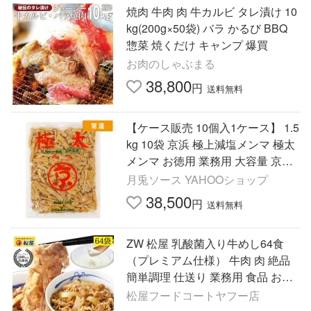
焼肉 牛肉 肉 牛カルビ タレ漬け 10
kg(200g×50袋) バラ かるび BBQ
惣菜 焼くだけ キャンプ 爆買
お肉のしゃぶまる
38,800
円
送料無料
【ケース販売 10個入1ケース】 1.5
kg 10袋 京浜 極上減塩メンマ 極太
メンマ お徳用 業務用 大容量 京浜
貿易 ラーメン おつまみ 中華 惣菜
月兎ソース YAHOOショップ
国内製造 【常温便】
38,500
円
送料無料
ZW 松屋 乳酸菌入り牛めし64食
（プレミアム仕様） 牛肉 肉 絶品
簡単調理 仕送り 業務用 食品 お弁
当 牛丼 牛丼の具 非常食
松屋フードコートヤフー店