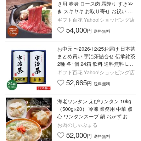
き用 赤身 ロース肉 霜降り すきや
き スキヤキ お取り寄せ お祝い 詰
め合せ 食品 プレゼント 送料無料
ギフト百花 Yahoo!ショッピング店
SK1343 御中元
54,000
円
送料無料
お中元 〜2026/12/25お届け 日本茶
まとめ買い 宇治茶詰合せ 伝承銘茶
2種 各1個 24箱 飲料 送料無料 LRL
1100037-24 御中元
ギフト百花 Yahoo!ショッピング店
52,665
円
送料無料
海老ワンタン えびワンタン 10kg
（500g×20） 冷凍 業務用 中華 点
心 ワンタンスープ 鍋 おかず お取
り寄せ 冷凍食品 爆買
お肉のしゃぶまる
52,000
円
送料無料