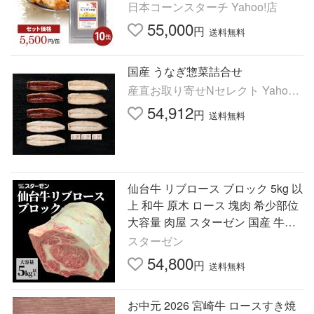
日本コーンスターチ Yahoo!店
55,000
円
送料無料
国産 うなぎ惣菜詰合せ
産直お取り寄せNセレクト Yahoo!
店
54,912
円
送料無料
仙台牛 リブロース ブロック 5kg 以
上 和牛 原木 ロース 塊肉 希少部位
大容量 肉屋 スターゼン 国産 牛肉
牛 焼肉 BBQ バーベキュー 結婚式
スターゼン
景品 爆買
54,800
円
送料無料
お中元 2026 宮崎牛 ロースすき焼