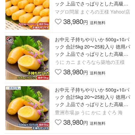
ック 上品でさっぱりとした高級
感。子持ちヤリイカ いか
マグロ問屋 まぐろの王様 Yahoo!店
38,980
円
送料無料
お中元 子持ちやりいか 500g×10パ
ック 合計5kg 20〜25粒入り 徳用パ
ック 上品でさっぱりとした高級
感。子持ちヤリイカ いか
うに カニ まぐろなら築地の王様
38,980
円
送料無料
お中元 子持ちやりいか 500g×10パ
ック 合計5kg 20〜25粒入り 徳用パ
ック 上品でさっぱりとした高級
感。子持ちヤリイカ いか
豊洲市場.jp うに かに まぐろ 海
38,980
円
送料無料