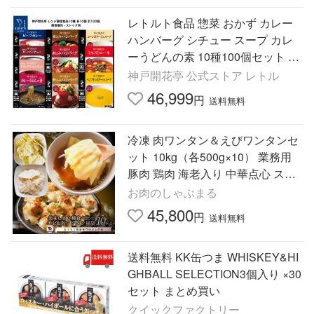
レトルト食品 惣菜 おかず カレー
ハンバーグ シチュー スープ カレ
ーうどんの素 10種100個セット 詰
め合わせ 神戸開花亭 常温保存 お
神戸開花亭 公式ストア レトル
取り寄せ グルメ
46,999
円
送料無料
冷凍 肉ワンタン＆えびワンタンセ
ット 10kg（各500g×10） 業務用
豚肉 鶏肉 海老入り 中華点心 スー
プ 水餃子 ワンタンスープ 鍋 おか
お肉のしゃぶまる
ず お取り寄せ 冷凍 爆買
45,800
円
送料無料
送料無料 KK缶つま WHISKEY&HI
GHBALL SELECTION3個入り ×30
セット まとめ買い
クイックファクトリー