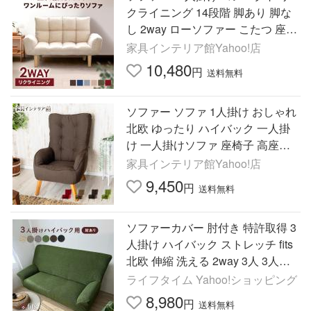
クライニング 14段階 脚あり 脚な
し 2way ローソファー こたつ 座椅
子 新生活 ロータイプ コンパクト
家具インテリア館Yahoo!店
ソファー *
10,480
円
送料無料
ソファー ソファ 1人掛け おしゃれ
北欧 ゆったり ハイバック 一人掛
け 一人掛けソファ 座椅子 高座椅
子 椅子 肘掛 1人用 ローソファー H
家具インテリア館Yahoo!店
GSF-930
9,450
円
送料無料
ソファーカバー 肘付き 特許取得 3
人掛け ハイバック ストレッチ fits
北欧 伸縮 洗える 2way 3人 3人掛
フィット カバー 父の日
ライフタイム Yahoo!ショッピング
8,980
円
送料無料