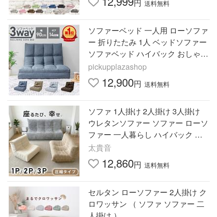
12,999
円
送料無料
ソファーベッド 一人用 ローソファ
ー 折りたたみ 1人 ベッドソファー
ソファベッド ハイバック おしゃれ
ワイド 幅90cm
pickupplazashop
12,900
円
送料無料
ソファ 1人掛け 2人掛け 3人掛け
ウレタンソファー ソファー ローソ
ファー 一人暮らし ハイバック デ
ザイナーズソファ レトロ パーソナ
太貴音
ルソファ ソファーベッド
12,860
円
送料無料
セルタン ローソファー 2人掛け ク
ロワッサン （ ソファ ソファー 二
人掛け ）