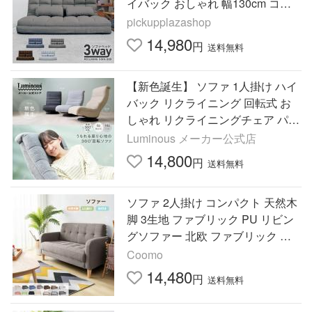
イバック おしゃれ 幅130cm コン
パクト リクライニング 北欧
pickupplazashop
14,980
円
送料無料
【新色誕生】 ソファ 1人掛け ハイ
バック リクライニング 回転式 お
しゃれ リクライニングチェア パー
ソナル 高座椅子 うもれる座り心地
Luminous メーカー公式店
の回転ソファ 軽量 SRK
14,800
円
送料無料
ソファ 2人掛け コンパクト 天然木
脚 3生地 ファブリック PU リビン
グソファー 北欧 ファブリック お
しゃれ 新生活 肘付き 組立簡単 2W
Coomo
AY
14,480
円
送料無料