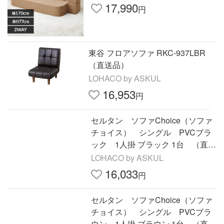
17,990
円
東谷 フロアソファ RKC-937LBR
（直送品）
LOHACO by ASKUL
16,953
円
セルタン ソファChoice（ソファ
チョイス） シングル PVCブラ
ック 1人掛 ブラック 1台 （直送
品）
LOHACO by ASKUL
16,033
円
セルタン ソファChoice（ソファ
チョイス） シングル PVCブラ
ウン 1人掛 ブラウン 1台 （直送