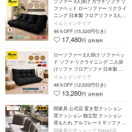
ソファー 3人掛け カウチソファ ソ
ファベッド ローソファー リクライ
ニング 日本製 フロアソファ 3人掛
けソファ ごろ寝ソファ おしゃれ
イルミインテリア
コンパクト 安い 人気
46％OFF (15,320円引き)
17,480
円
送料無料
ローソファー 2人掛け ソファベッ
ド ソファ リクライニング 二人掛
けソファ フロアソファ 日本製 撥
水 コンパクト 120cm ごろ寝ソフ
イルミインテリア
ァ おすすめ 人気 安い
48％OFF (12,520円引き)
13,280
円
送料無料
関家具 公式店 置き型クッション
背クッション 独立型 クッション
背もたれ アルフレード II ソファ ク
ッション 宅配便
関家具公式ショップ Yahoo!店