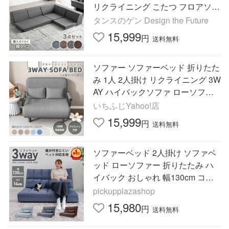
リクライニング こたつ フロアソフ
ァー カウチソファ コーナーソファ
タンスのゲン Design the Future
ー 43300235
15,999
円
送料無料
ソファー ソファーベッド 折りたた
み 1人 2人掛け リクライニング 3W
AY ハイバックソファ ローソファ
ー おしゃれ 簡易ベッド 1人 2人 送
いちふじYahoo!店
料無料
15,999
円
送料無料
ソファーベッド 2人掛け ソファベ
ッド ローソファー 折りたたみ ハ
イバック おしゃれ 幅130cm コン
パクト ペット対応
pickupplazashop
15,980
円
送料無料