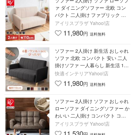
ソファー 2人掛け ソファ ローソフ
ァ ダイニングソファー 北欧 コン
パクト 二人掛け ファブリック お
しゃれ リビングソファー 肘付き
アイリスプラザ Yahoo!店
脚付き ワンルーム
11,980
円
送料無料
ソファー 2人掛け 新生活 おしゃれ
ソファ 北欧 コンパクト 安い 二人
掛けソファ 一人暮らし 新生活 1人
暮らし ワンルーム 1K
快適インテリアYahoo!店
11,980
円
送料無料
ソファー 2人掛け ソファ おしゃれ
ローソファ ダイニングソファー か
わいい 二人掛け コンパクト コン
パクト リクライニング 2WAY ロー
アイリスプラザ Yahoo!店
スタイル ワンルーム
11,530
円
送料無料