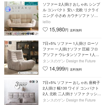
ソファー 2人掛け おしゃれ シンプ
ル コンパクト 安い 北欧 リクライ
ニング 小さめ カウチソファ ソフ
ァ ソファベッド ローソファ 二人
iellio
掛け 3人掛け レザー
15,980
円
送料無料
7日+5% ソファー 1人掛け ローソ
ファー 一人掛けソファ 圧縮 フロ
アソファ ウレタンソファー 1人用
一人用 ローソファ 1人 フロアソフ
タンスのゲン Design the Future
ァー 北欧 1P
14,999
円
送料無料
7日+5% ソファー おしゃれ 座椅子
2人掛け 幅130 ワイド コンパクト
2人 北欧 二人掛け ソファ クッショ
ン付き シンプル リビング
タンスのゲン Design the Future