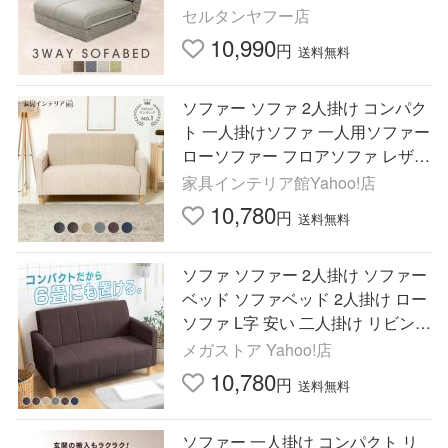
椅子 A1243
セルタンヤフー店
10,990
円
送料無料
ソファー ソファ 2人掛け コンパク
ト 一人掛けソファ 一人用ソファー
ローソファー フロアソファ レザー
ソファ 一人暮らし
家具インテリア館Yahoo!店
10,780
円
送料無料
ソファ ソファー 2人掛け ソファー
ベッド ソファベッド 2人掛け ロー
ソファ L字 安い 二人掛け リビング
安い シンプル 省スペース
メガストア Yahoo!店
10,780
円
送料無料
ソファー 一人掛け コンパクト リ