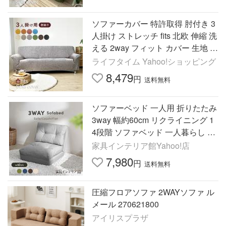
ソファーカバー 特許取得 肘付き 3
人掛け ストレッチ fits 北欧 伸縮 洗
える 2way フィット カバー 生地 高
級感
ライフタイム Yahoo!ショッピング
8,479
円
送料無料
ソファーベッド 一人用 折りたたみ
3way 幅約60cm リクライニング 1
4段階 ソファベッド 一人暮らし 新
生活 ソファーベット KOLME2 CG-
家具インテリア館Yahoo!店
4A-60 *
7,980
円
送料無料
圧縮フロアソファ 2WAYソファ ル
メール 270621800
アイリスプラザ