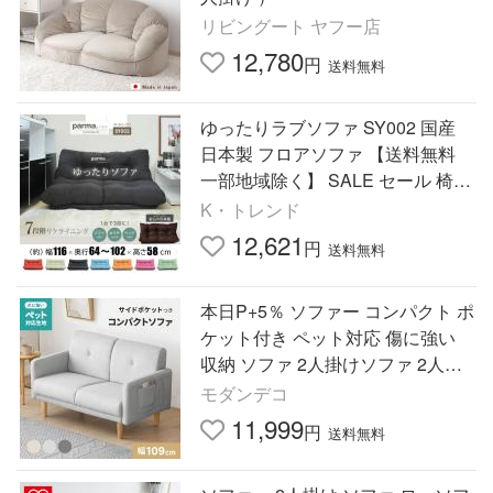
リビングート ヤフー店
12,780
円
送料無料
ゆったりラブソファ SY002 国産
日本製 フロアソファ 【送料無料
一部地域除く】 SALE セール 椅子
ジャンボラブソファ 二人がけソフ
K・トレンド
ァ 低いソファ
12,621
円
送料無料
本日P+5％ ソファー コンパクト ポ
ケット付き ペット対応 傷に強い
収納 ソファ 2人掛けソファ 2人掛
けソファー コンパクトソファ 一人
モダンデコ
暮らし おしゃれ 爆買
11,999
円
送料無料