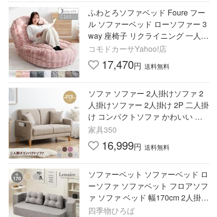
ふわとろソファベッド Foure フー
ル ソファーベッド ローソファー 3
way 座椅子 リクライニング 一人掛
け 二人掛け おしゃれ かわいい SF-
コモドカーサYahoo!店
1650 SF-1700B SF-1800
17,470
円
送料無料
ソファ ソファー 2人掛けソファ 2
人掛けソファー 2人掛け 2P 二人掛
け コンパクトソファ かわいい 可
愛い サイドポケット付き クッショ
家具350
ン付き 省スペース
16,999
円
送料無料
ソファーベット ソファーベッド ロ
ーソファ ソファベット フロアソフ
ァ ソファ ベッド 幅170cm 2人掛け
一人暮らし 韓国インテリア おしゃ
四季物ひろば