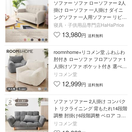
ソファー ソファ ローソファー 2人
掛け ローソファ 一人掛け ダイニ
ングソファ 一人用ソファー リビン
グソファ フロアソファ コンパクト
寝具・子供用品専門店HaHaPrice
組立簡単
13,980
円
送料無料
roomnhome×リコメン堂 ふわふわ
肘付き ローソファ フロアソファ 1
人掛けソファ ポケット付き 選べる
2サイズ 大人用 子供用 クッション
リコメン堂
韓国 インテリア
12,999
円
送料無料
ソファ ソファー 2人掛け コンパク
ト リクライニング 背もたれ14段階
調整 肘掛け6段階調整 ベロア コー
デュロイ レザー 2way 北欧 シンプ
リコメン堂
ル