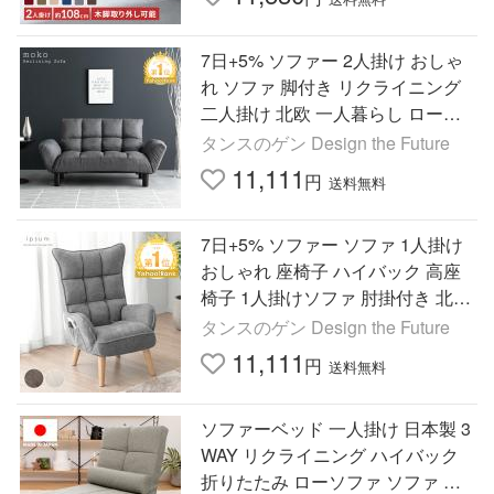
7日+5% ソファー 2人掛け おしゃ
れ ソファ 脚付き リクライニング
二人掛け 北欧 一人暮らし ローソ
ファ リビング ソファベッド コン
タンスのゲン Design the Future
パクト
11,111
円
送料無料
7日+5% ソファー ソファ 1人掛け
おしゃれ 座椅子 ハイバック 高座
椅子 1人掛けソファ 肘掛付き 北欧
ポケットコイル 高齢者 椅子 和室
タンスのゲン Design the Future
用 １人用ソファー
11,111
円
送料無料
ソファーベッド 一人掛け 日本製 3
WAY リクライニング ハイバック
折りたたみ ローソファ ソファ 座