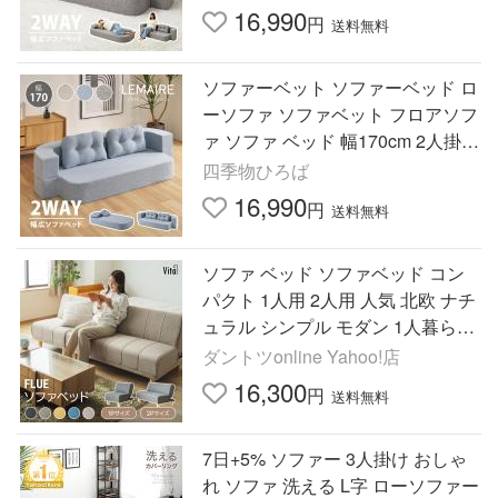
れ 圧縮 ルメール
16,990
円
送料無料
ソファーベット ソファーベッド ロ
ーソファ ソファベット フロアソフ
ァ ソファ ベッド 幅170cm 2人掛け
一人暮らし おしゃれ 圧縮 ルメー
四季物ひろば
ル 新色
16,990
円
送料無料
ソファ ベッド ソファベッド コン
パクト 1人用 2人用 人気 北欧 ナチ
ュラル シンプル モダン 1人暮らし
おしゃれ リビング ローソファ 爆
ダントツonline Yahoo!店
買
16,300
円
送料無料
7日+5% ソファー 3人掛け おしゃ
れ ソファ 洗える L字 ローソファー