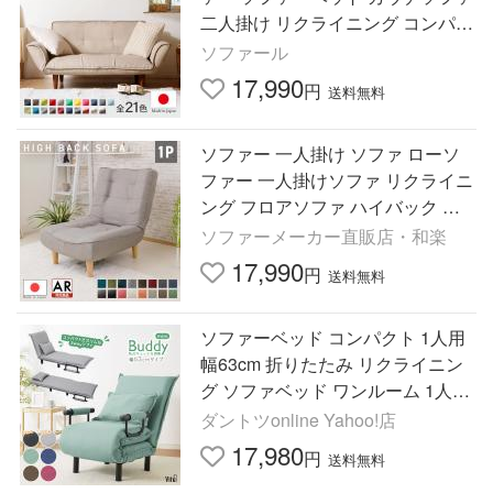
二人掛け リクライニング コンパク
ト フロアソファ 安い レザー
ソファール
17,990
円
送料無料
ソファー 一人掛け ソファ ローソ
ファー 一人掛けソファ リクライニ
ング フロアソファ ハイバック 一
人用ソファ コンパクト レザー
ソファーメーカー直販店・和楽
17,990
円
送料無料
ソファーベッド コンパクト 1人用
幅63cm 折りたたみ リクライニン
グ ソファベッド ワンルーム 1人掛
け 一人用 おしゃれ 爆買
ダントツonline Yahoo!店
17,980
円
送料無料