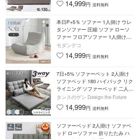
14,999
円
送料無料
本日P+5％ ソファー 1人掛け ウレ
タンソファー 圧縮 ソファ ローソ
ファー フロアソファー 1人掛けソ
ファ ハイバック ロータイプ 一人
モダンデコ
暮らし 北欧 爆買
14,999
円
送料無料
7日+5% ソファーベット 2人掛け
ソファベッド 180 ハイバック リク
ライニング ソファーベッド 二人掛
け ソファー おしゃれ ソファ コン
タンスのゲン Design the Future
パクト シンプル
14,999
円
送料無料
ソファーベッド 2人掛け ソファベ
ッド ローソファー 折りたたみ ハ