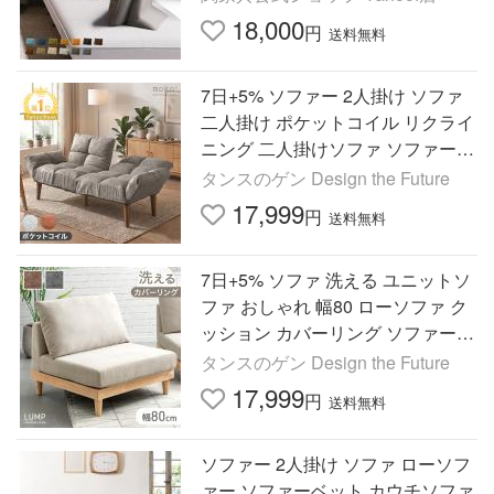
18,000
円
送料無料
7日+5% ソファー 2人掛け ソファ
二人掛け ポケットコイル リクライ
ニング 二人掛けソファ ソファーベ
ット 2P ローソファ 一人掛け コン
タンスのゲン Design the Future
パクト おしゃれ 北欧
17,999
円
送料無料
7日+5% ソファ 洗える ユニットソ
ファ おしゃれ 幅80 ローソファ ク
ッション カバーリング ソファー
木製 一人掛け シンプル
タンスのゲン Design the Future
17,999
円
送料無料
ソファー 2人掛け ソファ ローソフ
ァー ソファーベット カウチソファ