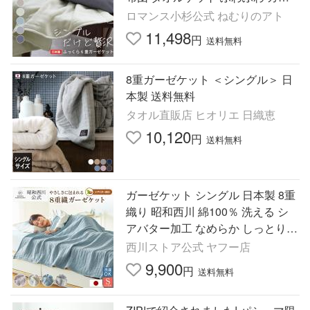
ゼ 三河木綿 キルトケット オシャ
ロマンス小杉公式 ねむりのアト
レ
11,498
円
送料無料
8重ガーゼケット ＜シングル＞ 日
本製 送料無料
タオル直販店 ヒオリエ 日織恵
10,120
円
送料無料
ガーゼケット シングル 日本製 8重
織り 昭和西川 綿100％ 洗える シ
アバター加工 なめらか しっとり
通気性 吸放湿性 天然素材 年間 春
西川ストア公式 ヤフー店
夏 爆買
9,900
円
送料無料