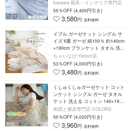
肌掛け布団 洗える 抗菌防臭 防ダ
fuwawa 寝具・インテリア専門店
ニ 無地 通気性
55％OFF (4,400円引き)
3,580
円
送料無料
イブル ガーゼケット シングル サ
イズ 6重 ガーゼ 綿100％ 約140cm
×190cm ブランケット タオル 洗え
る ベッド 速乾性
ちゃいなび Yahoo!店
53％OFF (4,000円引き)
3,480
円
送料無料
くしゅくしゅガーゼケット コット
ンケット シングル ガーゼ タオル
ケット 洗える コットン 140×190c
m 布団 ケット 夏
布団と寝具専門店 COLORS
50％OFF (4,020円引き)
3,960
円
送料無料