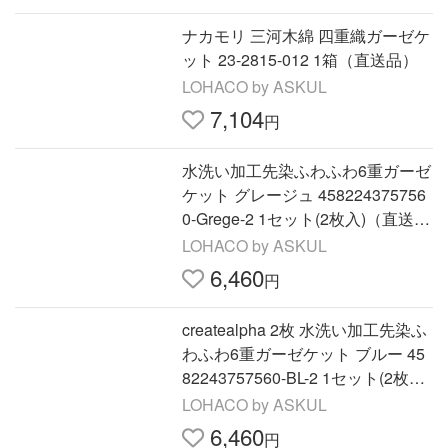
ナカモリ 三河木綿 四重織ガーゼケ
ット 23-2815-012 1箱（直送品）
LOHACO by ASKUL
7,104
円
水洗い加工先染ふわふわ6重ガーゼ
ケット グレージュ 458224375756
0-Grege-2 1セット(2枚入)（直送
品）
LOHACO by ASKUL
6,460
円
createalpha 2枚 水洗い加工先染ふ
わふわ6重ガーゼケット ブルー 45
82243757560-BL-2 1セット(2枚入)
（直送品）
LOHACO by ASKUL
6,460
円