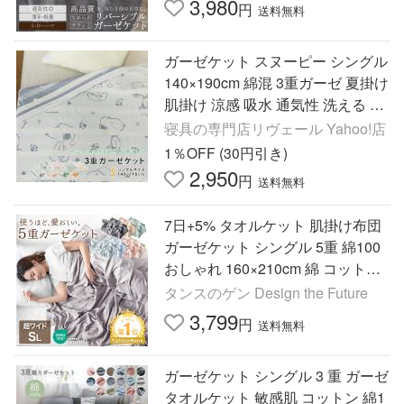
3,980
円
送料無料
ガーゼケット スヌーピー シングル
140×190cm 綿混 3重ガーゼ 夏掛け
肌掛け 涼感 吸水 通気性 洗える タ
オルケット 寝具 布団 北欧 SNOOP
寝具の専門店リヴェール Yahoo!店
Y
1％OFF (30円引き)
2,950
円
送料無料
7日+5% タオルケット 肌掛け布団
ガーゼケット シングル 5重 綿100
おしゃれ 160×210cm 綿 コットン
夏用 掛け布団 洗える
タンスのゲン Design the Future
3,799
円
送料無料
ガーゼケット シングル 3 重 ガーゼ
タオルケット 敏感肌 コットン 綿1