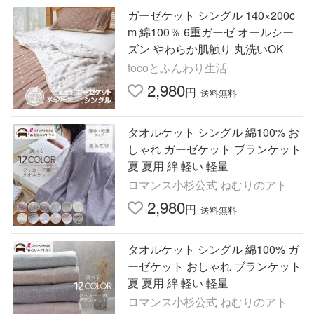
ガーゼケット シングル 140×200c
m 綿100％ 6重ガーゼ オールシー
ズン やわらか肌触り 丸洗いOK
tocoとふんわり生活
2,980
円
送料無料
タオルケット シングル 綿100% お
しゃれ ガーゼケット ブランケット
夏 夏用 綿 軽い 軽量
ロマンス小杉公式 ねむりのアト
2,980
円
送料無料
タオルケット シングル 綿100% ガ
ーゼケット おしゃれ ブランケット
夏 夏用 綿 軽い 軽量
ロマンス小杉公式 ねむりのアト