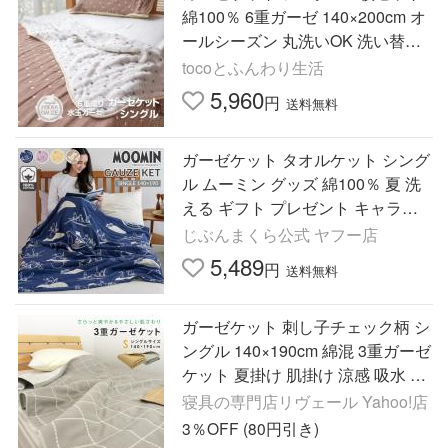
綿100％ 6重ガーゼ 140×200cm オ
ールシーズン 丸洗いOK 洗い替え
用
tocoとふんわり生活
5,960
円
送料無料
ガーゼケット タオルケット シング
ル ムーミン グッズ 綿100％ 夏 洗
える ギフト プレゼント キャラク
ター 母の日 出産祝い
じぶんまくら公式 ヤフー店
5,489
円
送料無料
ガーゼケット 刺し子チェック柄 シ
ングル 140×190cm 綿混 3重ガーゼ
ケット 夏掛け 肌掛け 涼感 吸水 通
気性 洗える タオルケット 和モダ
寝具の専門店リヴェール Yahoo!店
ン 北欧
3％OFF (80円引き)