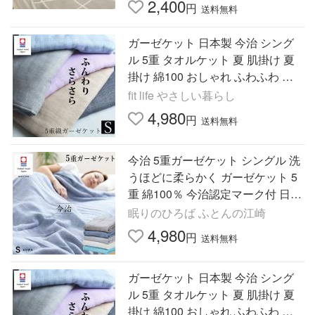
2,400
円
送料無料
ガーゼケット 日本製 今治 シング
ル 5重 タオルケット 夏 肌掛け 夏
掛け 綿100 おしゃれ ふわふわ 無
地 洗える 柔らかい 大人 爆買 父の
fit life やさしい暮らし
日
4,980
円
送料無料
今治 5重ガーゼケット シングル 洗
うほどに柔らかく ガーゼケット 5
重 綿100％ 今治認定マーク付 日本
製 タオルケット をご検討中の方に
眠りのひろば ふとんの江崎
も
4,980
円
送料無料
ガーゼケット 日本製 今治 シング
ル 5重 タオルケット 夏 肌掛け 夏
掛け 綿100 おしゃれ ふわふわ 無