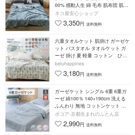
00% 感動人生 綿 毛布 肌布団 肌掛
け布団 軽量 冷房対策 丸洗いOK 寝
ネコ屋安心ショップ
具 夏春 夏 夏用
3,350
円
送料無料
六重タオルケット 肌掛け ガーゼケ
ット バスタオル タオルケット ガ
ーゼ 掛け 夏 軽量 コットン ひん
やり 接触冷感 洗える シングル 1
beluhappines
20×150cm
3,180
円
送料無料
ガーゼケット シングル 6重 6重ガ
ーゼ 綿100％ 140×190cm 洗える
ふんわり 無地 コットンケット タ
オルケット 夏用 肌掛け 洗える 冷
ポコア-京都生まれのふとん店
房対策
2,990
円
送料無料