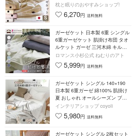
る 無添加 Fabric Plus 5重ガーゼ キ
枕と眠りのおやすみショップ!
ルトケット 敬老の日
6,270
円
送料無料
ガーゼケット 日本製 6重 シングル
6重ガーゼケット 肌掛け布団 タオ
ルケット ガーゼ 三河木綿 キルト
ケット 綿 オシャレ
ロマンス小杉公式 ねむりのアト
5,999
円
送料無料
ガーゼケット シングル 140×190
日本製 6重ガーゼ 綿100% 肌掛け
夏 おしゃれ オールシーズン ブラ
ンケット 三河木綿 37563 爆買
インテリアショップ coyoli
5,980
円
送料無料
ガーゼケット シングル 2枚セット