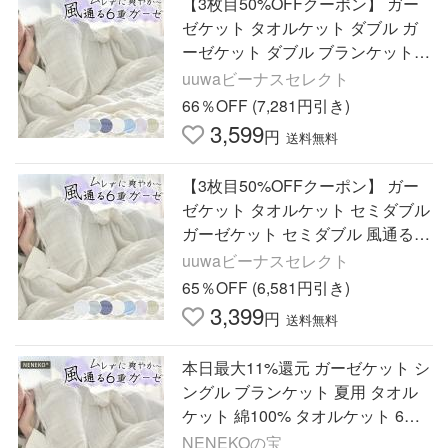
【3枚目50%OFFクーポン】 ガー
ゼケット タオルケット ダブル ガ
ーゼケット ダブル ブランケット
夏用 ガーゼケット ダブル ガーゼ
uuwaビーナスセレクト
ケット ガーゼケット
66％OFF (7,281円引き)
3,599
円
送料無料
【3枚目50%OFFクーポン】 ガー
ゼケット タオルケット セミダブル
ガーゼケット セミダブル 風通る
ブランケット 夏用 ガーゼケット
uuwaビーナスセレクト
ダブル ガーゼケット
65％OFF (6,581円引き)
3,399
円
送料無料
本日最大11%還元 ガーゼケット シ
ングル ブランケット 夏用 タオル
ケット 綿100% タオルケット 6重
ガーゼタオルケット ガーゼ ブラン
NENEKOの宝