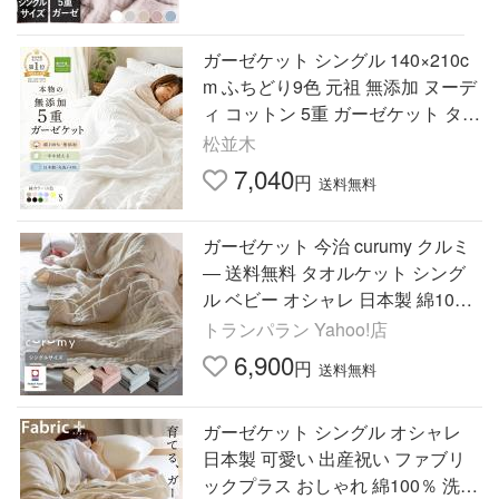
ガーゼケット シングル 140×210c
m ふちどり9色 元祖 無添加 ヌーデ
ィ コットン 5重 ガーゼケット タオ
ルケット 綿100％ 日本製 国産 敏
松並木
感肌 エコテックス
7,040
円
送料無料
ガーゼケット 今治 curumy クルミ
― 送料無料 タオルケット シング
ル ベビー オシャレ 日本製 綿10
0％ 新生活 敬老の日 爆買
トランパラン Yahoo!店
6,900
円
送料無料
ガーゼケット シングル オシャレ
日本製 可愛い 出産祝い ファブリ
ックプラス おしゃれ 綿100％ 洗え