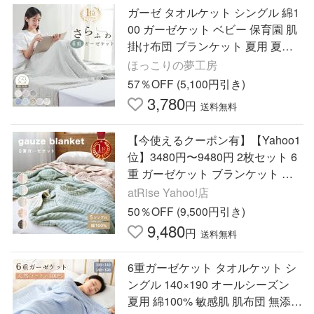
ガーゼ タオルケット シングル 綿1
00 ガーゼケット ベビー 保育園 肌
掛け布団 ブランケット 夏用 夏布
団 ガーゼ タオル 赤ちゃん NENEK
ほっこりの夢工房
O
57％OFF (5,100円引き)
3,780
円
送料無料
【今使えるクーポン有】【Yahoo1
位】3480円〜9480円 2枚セット 6
重 ガーゼケット ブランケット 掛
け布団 シングル コットン１００％
atRise Yahoo!店
綿 オールシーズン 丸洗いOK
50％OFF (9,500円引き)
9,480
円
送料無料
6重ガーゼケット タオルケット シ
ングル 140×190 オールシーズン
夏用 綿100% 敏感肌 肌布団 無添加