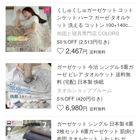
くしゅくしゅガーゼケット コット
ンケット ハーフ ガーゼ タオルケ
ット 洗える コットン 100×140cm
布団 ケット 夏
布団と寝具専門店 COLORS
50％OFF (2,513円引き)
2,467
円
送料無料
ガーゼケット 今治 シングル 5重ガ
ーゼ ビレア タオルケット 送料無
料 (宅配) 日本製 快眠
タオルショップブルーム
5％OFF (420円引き)
6,980
円
送料無料
ガーゼケット シングル 日本製 6重
2枚セット 6重ガーゼケット 肌掛け
布団 タオルケット ふわふわ ガー