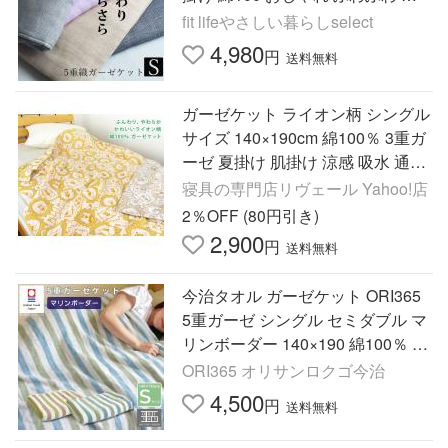
地 洗える 柔らかい 大人 さらさら
fit lifeやさしい暮らしselect
涼しい 爆買
4,980
円
送料無料
ガーゼケット ライオン柄 シングル
サイズ 140×190cm 綿100％ 3重ガ
ーゼ 夏掛け 肌掛け 涼感 吸水 通気
性 洗える タオルケット
寝具の専門店リヴェール Yahoo!店
2％OFF (80円引き)
2,900
円
送料無料
今治タオル ガーゼケット ORI365
5重ガーゼ シングル セミダブル マ
リンボーダー 140×190 綿100％ 日
本製 軽量 昼寝 大人 赤ちゃん 上質
ORI365 オリサンロクゴ今治
薄手
4,500
円
送料無料