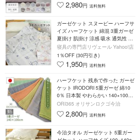
2,980
円
送料無料
ガーゼケット スヌーピー ハーフサ
イズ ハーフケット 綿混 3重ガーゼ
夏掛け 肌掛け 涼感 吸水 通気性 洗
える タオルケット 寝具 布団 北欧
寝具の専門店リヴェール Yahoo!店
SNOOPY
1％OFF (30円引き)
1,950
円
送料無料
ハーフケット 残糸で作った ガーゼ
ケット IRODORI 5重ガーゼ 綿10
0％ 日本製 やわらかい 140×100cm
タオルケット ひざ掛け ブランケッ
ORI365 オリサンロクゴ今治
ト 滑らか
2,800
円
送料無料
今治タオル ガーゼケット 5重ガー
ゼケット ハーフサイズ 100×140c