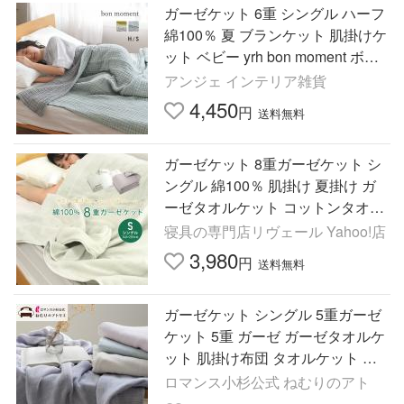
ガーゼケット 6重 シングル ハーフ
綿100％ 夏 ブランケット 肌掛けケ
ット ベビー yrh bon moment ボン
モマン【送料無料】
アンジェ インテリア雑貨
4,450
円
送料無料
ガーゼケット 8重ガーゼケット シ
ングル 綿100％ 肌掛け 夏掛け ガ
ーゼタオルケット コットンタオル
ケット 無地 洗える
寝具の専門店リヴェール Yahoo!店
3,980
円
送料無料
ガーゼケット シングル 5重ガーゼ
ケット 5重 ガーゼ ガーゼタオルケ
ット 肌掛け布団 タオルケット キ
ルトケット 綿 綿100 夏 綿100%
ロマンス小杉公式 ねむりのアト