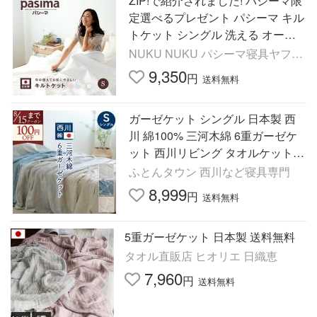
ZIP!で紹介されました! パシーマ限
定選べるプレゼント パシーマ キル
トケット シングル 洗える オール
シーズン 龍宮正規品 ガーゼケット
NUKU NUKU パシーマ寝具ヤフー
コットン #5800
店
9,350
円
送料無料
ガーゼケット シングル 日本製 西
川 綿100% 三河木綿 6重ガーゼケ
ット 西川リビング タオルケット
夏 夏用
ふとんタウン 西川など寝具専門
8,999
円
送料無料
5重ガーゼケット 日本製 送料無料
タオル直販店 ヒオリエ 日織恵
7,960
円
送料無料