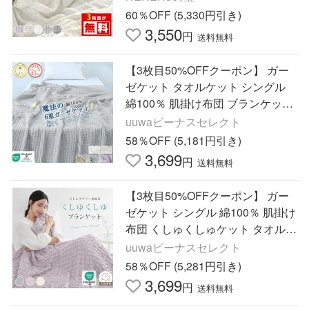
ケット
60％OFF (5,330円引き)
3,550
円
送料無料
【3枚目50%OFFクーポン】 ガー
ゼケット タオルケット シングル
綿100％ 肌掛け布団 ブランケット
夏用 6重ガーゼケット赤ちゃん オ
uuwaビーナスセレクト
ールシーズン 洗える
58％OFF (5,181円引き)
3,699
円
送料無料
【3枚目50%OFFクーポン】 ガー
ゼケット シングル 綿100％ 肌掛け
布団 くしゅくしゅケット タオルケ
ット ガーゼ タオルケット シング
uuwaビーナスセレクト
ル ブランケット
58％OFF (5,281円引き)
3,699
円
送料無料