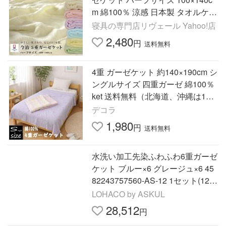
m 綿100％ 涼感 日本製 タオルケッ
ト ハーフケット 無地 子供 夏用
寝具の専門店リヴェール Yahoo!店
2,480
円
送料無料
4重 ガーゼケット 約140×190cm シ
ングルサイズ 四重ガーゼ 綿100％
ket 送料無料（北海道、沖縄は150
0円別途）
デコラ
1,980
円
送料無料
水洗い加工先染ふわふわ6重ガーゼ
ケット ブルー×6 グレージュ×6 45
82243757560-AS-12 1セット(12枚
入)（直送品）
LOHACO by ASKUL
28,512
円