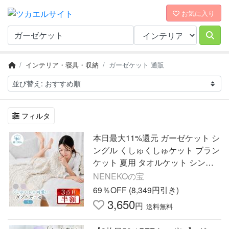
お気に入り
インテリア・寝具・収納
ガーゼケット 通販
フィルタ
本日最大11%還元 ガーゼケット シ
ングル くしゅくしゅケット ブラン
ケット 夏用 タオルケット シング
ル 綿100% タオルケット 綿100%
NENEKOの宝
69％OFF (8,349円引き)
3,650
円
送料無料